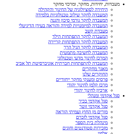
מעבדות, יחידות, מחקר, ומרכזי מחקר
היחידה לסוציולוגיה של החינוך והקהילה
המעבדה לחקר שילוב טכנולוגיות בלמידה
המעבדה לחקר גורמי סיכון והגנה
המעבדה למיומנויות למידה והוראה בעידן הדיגיטלי
מעבדת קשב
המעבדה לחקר התפתחות הילד
המעבדה לחקר התפתחות קריירה
המעבדה לחקר הגיל הרך
המעבדה לחשיבה מתמטית
המרכז לחינוך מדעי וטכנולוגי
המעבדה להתפתחות חברתית אוניברסיטת תל אביב
מאגר מחקרים
החוקרים שלנו
פרסים ומענקי מחקר ייחודיים
מרכז קלמן לחינוך יהודי
ארכיון לחינוך יהודי
סגל אקדמי ומנהלי
סגל אקדמי בכיר
סגל אקדמי זוטר
מורים מן החוץ ועמיתי הוראה
סגל אקדמי לזכרם
מינהלת בית הספר
מזכירות סטודנטים וחוגים
אלפון