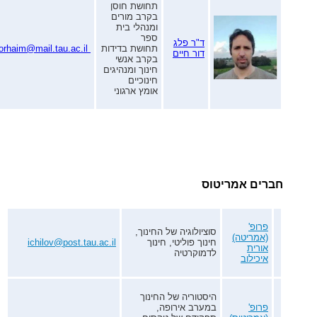
תחושת חוסן
בקרב מורים
ומנהלי בית
ספר
ד"ר פלג
תחושת בדידות
Pelegdorhaim@mail.tau.ac.il
דור חיים
בקרב אנשי
חינוך ומנהיגים
חינוכיים
אומץ ארגוני
חברים אמריטוס
פרופ'
סוציולוגיה של החינוך,
(אמריטה)
חינוך פוליטי, חינוך
ichilov@post.tau.ac.il
אורית
לדמוקרטיה
איכילוב
היסטוריה של החינוך
פרופ'
במערב אירופה,