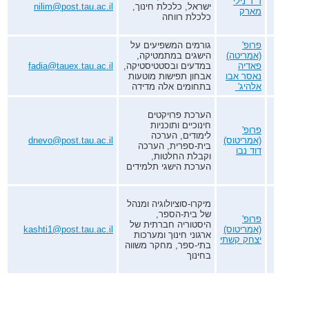
ד"ר נילי
ישראל, כלכלת חינוך,
nilim@post.tau.ac.il
מארק
כלכלת רווחה
פרופ'
גורמים המשפיעים על
(אמריטה)
הישגים במתמטיקה,
פאדיה
במדעים ובסטטיסטיקה,
fadia@tauex.tau.ac.il
נאסר אבו
אבחון תפישות מוטעות
אלהיג'
בתחומים אלה מדידה
הערכת פרויקטים
חינוכיים ותוכניות
פרופ'
לימודים, הערכה
(אמריטוס)
dnevo@post.tau.ac.il
בית-ספרית, הערכה
דוד נבו
וקבלת החלטות,
הערכת הישגי תלמידים
מיקרו-סוציולוגיה ומנהל
של בית-הספר,
פרופ'
היסטוריה חברתית של
(אמריטוס)
kashti1@post.tau.ac.il
ארגוני חינוך ומערכות
יצחק קשתי
בתי-ספר, מחקר משווה
בחינוך