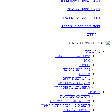
תקציר מחקר- דיקלה ברוקמן
תקציר מחקר- גלי עמרן
הצעה לדוקטורט- עדן נאור
Thesis - Shani Streisfeld
< הקודם
מידע כללי
יצירת קשר ודרכי הגעה
אלפון
דרושים
נהלי האוניברסיטה
מכרזים
מידע לשעת חירום
מבקרת האוניברסיטה
תקנון משמעת ופסקי דין
לימודים
רישום לאוניברסיטה
מידע למתעניינים בלימודים
חישוב סיכויי קבלה לתואר ראשון
לוח שנת הלימודים