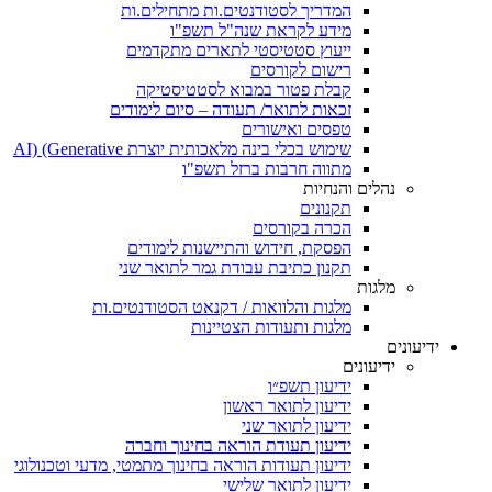
המדריך לסטודנטים.ות מתחילים.ות
מידע לקראת שנה"ל תשפ"ו
ייעוץ סטטיסטי לתארים מתקדמים
רישום לקורסים
קבלת פטור במבוא לסטטיסטיקה
זכאות לתואר/ תעודה – סיום לימודים
טפסים ואישורים
שימוש בכלי בינה מלאכותית יוצרת AI) (Generative
מתווה חרבות ברזל תשפ"ו
נהלים והנחיות
תקנונים
הכרה בקורסים
הפסקת, חידוש והתיישנות לימודים
תקנון כתיבת עבודת גמר לתואר שני
מלגות
מלגות והלוואות / דקנאט הסטודנטים.ות
מלגות ותעודות הצטיינות
ידיעונים
ידיעונים
ידיעון תשפ״ו
ידיעון לתואר ראשון
ידיעון לתואר שני
ידיעון תעודת הוראה בחינוך וחברה
ידיעון תעודות הוראה בחינוך מתמטי, מדעי וטכנולוגי
ידיעון לתואר שלישי