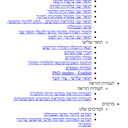
תואר שני בייעוץ חינוכי
תואר שני בלקויות למידה
תואר שני במדיניות החינוך
תואר שני במנהל ומנהיגות בחינוך
תואר שני בהוראת המדעים – החוג לחינוך מתמטי,
מדעי וטכנולוגי
לימודי תעודה בחינוך מדעי לבעלי תואר שני
תואר שני בחינוך רב לשוני
תואר שלישי
תנאי הקבלה ותהליך הרישום
חברי סגל מנחים
מהלך הלימודים
התקנון האוניברסיטאי לתלמידי מחקר
הנחיות וטפסים
PhD studies - English
תואר שלישי - צור קשר
תעודות הוראה
תעודות הוראה
תעודות הוראה במדעי הרוח והחברה
תעודות הוראה בהוראת המדעים והמתמטיקה
מרכזים
המרכזים שלנו
המרכז לחינוך מדעי וטכנולוגי
המרכז האקדמי לפיתוח אישי ומקצועי בחינוך
ובחברה