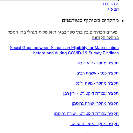
< הקודם
הבא >
מחקרים בשיתוף סטודנטים
פערים חברתיים בין בתי ספר בבגרות ופעולות מנהלי בתי הספר
במהלך הקורונה
Social Gaps between Schools in Eligibility for Matriculation
before and during COVID-19 Survey Findings
תקציר מחקר - ליאור בורי
תקציר כנס - אשרת רביבו
תקציר מחקר - נועה ילינק
תקציר עבודת דוקטורט - ירין רבן
תקציר מחקר- שירה גרוסמן
תקציר עבודת דוקטורט - שירה גרוסמן
תקציר מחקר- ציפורה טוויטו