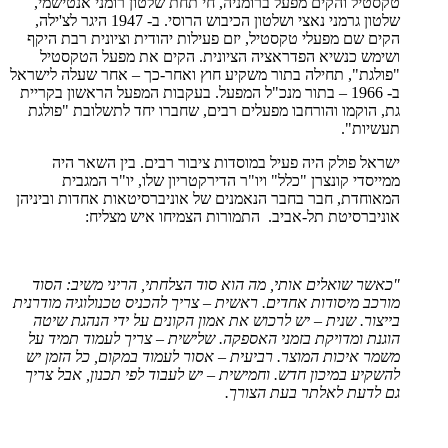
טקסטיל והקים מפעל ברומניה, חי תחת שלטון רומני אנטישמי,
שלטון גרמני נאצי ושלטון הכיבוש הרוסי. ב- 1947 היגר לצ'ילה,
הקים שם מפעלי טקסטיל, יזם פעילות יהודית וציונית רבת היקף
ושימש כנשיא הפדראציה הציונית. הקים את מפעל הטקסטיל
"פולגת", תחילה בתור משקיע חוץ ואחר-כך – אחר שעלה לישראל
ב- 1966 – בתור מנכ"ל המפעל. בעקבות המפעל הראשון בקריית
גת, הוקמו והורחבו מפעלים רבים, שחברו יחד לתשלובת "פולגת
תעשיות".
ישראל פולק היה פעיל במוסדות ציבור רבים. בין השאר היה
ממייסדי קונצרן "כלל" ויו"ר הדירקטריון שלו, יו"ר המגבית
המאוחדת, חבר בחבר הנאמנים של אוניברסיטאות אחדות וביניהן
אוניברסיטת תל-אביב. התמורות הצמיחו איש מצליח:
"כאשר שואלים אותי, מה הוא סוד הצלחתי, הריני משיב: הסוד
מורכב מיסודות אחדים. ראשית – צריך להכניס טכנולוגיה מודרנית
בייצור. שנית – יש לרכוש את אמון הקונים על ידי הנהגת שיטה
הוגנת ומדויקת בזמני האספקה. שלישית – צריך לעמוד תמיד על
משמר איכות המוצר. רביעית – אסור לעמוד במקום, כל הזמן יש
להשקיע במיכון חדש. וחמישית – יש לעבוד לפי תכנון, אבל צריך
גם לדעת לאלתר בעת הצורך.