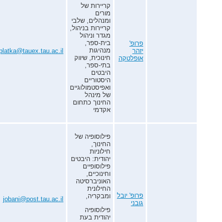
קריירות של
מורים
ומנהלים, שלבי
קריירות בניהול,
מגדר וניהול
בית-ספר,
פרופ'
מנהיגות
יזהר
platka@tauex.tau.ac.il
חינוכית, שיווק
אופלטקה
בתי-ספר,
היבטים
היסטוריים
ואפיסטמולוגיים
של מינהל
החינוך כתחום
אקדמי
פילוסופיה של
החינוך,
חילוניות
יהודית: היבטים
פילוסופיים
וחינוכיים,
האוניברסיטה
החילונית
פרופ' יובל
ומבקריה,
jobani@post.tau.ac.il
גובני
פילוסופיה
יהודית בעת