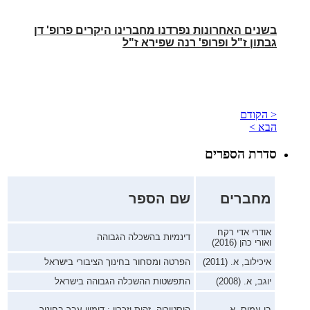
בשנים האחרונות נפרדנו מחברינו היקרים פרופ' דן
גבתון ז"ל ופרופ' רנה שפירא ז"ל
< הקודם
הבא >
סדרת הספרים
מחברים
שם הספר
אודרי אדי רקח
דינמיות בהשכלה הגבוהה
ואורי כהן (2016)
איכילוב, א. (2011)
הפרטה ומסחור בחינוך הציבורי בישראל
יוגב, א. (2008)
התפשטות ההשכלה הגבוהה בישראל
בן-עמוס, א.
היסטוריה, זהות וזכרון : דימויי עבר בחינוך