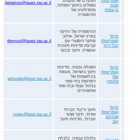
(אמריטוס)
תפקידם של טקסים
benamos@tauex.tau.ac.il
אבנר
וסמלים בחינוך הפוליטי,
בן-עמוס
מתודולוגיה של
ההיסטוריה
ההיסטוריה של החינוך
פרופ'
בארץ ישראל, שילוב
(אמריטוס)
מחקר היסטורי עם
droryuvl@tauex.tau.ac.il
יובל דרור
קביעת מדיניות חינוכית
עכשווית, חינוך קיבוצי
השכלה גבוהה, מדיניות
פרופ'
חינוך בישראל, מגמות
(אמריטוס)
בין-לאומיות של
עמי
amivolan@post.tau.ac.il
רפורמות בתי-ספר
וולנסקי
בניהול עצמי ובתי-ספר
אפקטיביים
פרופ'
חינוך וריבוד חברתי
(אמריטוס)
ועדתי, חינוך ושינוי
yogev@post.tau.ac.il
אברהם
חברתי, מדיניות חינוך
יוגב
כלכלת עבודה, כלכלת