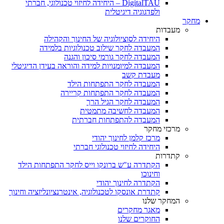
DigitalTAU – היחידה לחיזוי טכנולוגי, חברתי
ולפדגוגיה דיגיטלית
מחקר
מעבדות
היחידה לסוציולוגיה של החינוך והקהילה
המעבדה לחקר שילוב טכנולוגיות בלמידה
המעבדה לחקר גורמי סיכון והגנה
המעבדה למיומנויות למידה והוראה בעידן הדיגיטלי
מעבדת קשב
המעבדה לחקר התפתחות הילד
המעבדה לחקר התפתחות קריירה
המעבדה לחקר הגיל הרך
המעבדה לחשיבה מתמטית
המעבדה להתפתחות חברתית
מרכזי מחקר
מרכז קלמן לחינוך יהודי
היחידה לחיזוי טכנולוגי חברתי
קתדרות
הקתדרה ע"ש ברונקו וייס לחקר התפתחות הילד
וחינוכו
הקתדרה לחינוך יהודי
קתדרת אונסקו לטכנולוגיה, אינטרנציונליזציה וחינוך
המחקר שלנו
מאגר מחקרים
החוקרים שלנו