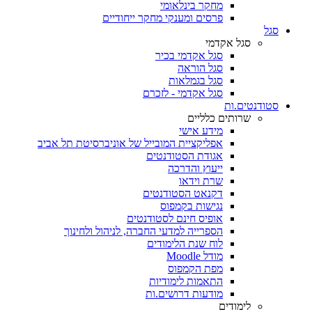
מחקר בינלאומי
פרסים ומענקי מחקר ייחודיים
סגל
סגל אקדמי
סגל אקדמי בכיר
סגל הוראה
סגל בגמלאות
סגל אקדמי - לזכרם
סטודנטים.ות
שרותים כלליים
מידע אישי
אפליקציית המובייל של אוניברסיטת תל אביב
אגודת הסטודנטים
ייעוץ והדרכה
שרת וידאו
דקנאט הסטודנטים
נגישות בקמפוס
אופיס חינם לסטודנטים
הספרייה למדעי החברה, לניהול ולחינוך
לוח שנת הלימודים
מודל Moodle
מפת הקמפוס
התאמות לימודיות
מודעות דרושים.ות
לימודים