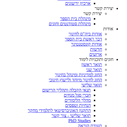
ארכיון ידיעונים
יצירת קשר
יצירת קשר
מינהלת בית הספר
מינהלת סטודנטים וחוגים
אודות
אודות ביה"ס לחינוך
דבר ראשת בית הספר
אודות קונסטנטינר
חדשות
ארועים
חוגים ותוכניות לימוד
תואר ראשון
תואר שני
החוג למדיניות ומינהל בחינוך
החוג לחינוך מיוחד ולייעוץ חינוכי
תואר שלישי
תנאי הקבלה ותהליך הרישום
חברי סגל מנחים
מהלך הלימודים
הנחיות וטפסים
התקנון האוניברסיטאי לתלמידי מחקר
תואר שלישי - צור קשר
PhD Studies
תעודת הוראה