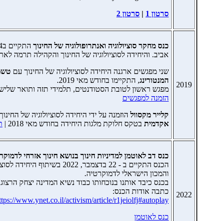
סרטון 1
|
סרטון 2
כנס מחקר סוציולוגיה ואנתרופולוגיה של החינוך
אביב. והיחידה לסוציולוגיה של החינוך והקהילה תרמה לארג
שני מפגשים ארגנה היחידה לסוציולוגיה של החינוך עם
טשמן
המנטורינג
, התקיימו בחודש מאי 2019.
2019
מפגש ראשון לטובת הסטודנטים, תלמידי תזה ותואר שלישי 
הזמנה למפגשים
קלייר מקסוול
הוזמנה על ידי היחידה לסוציולוגיה של החינו
אקדמית
בטקס חלוקת מלגות היחידה בחודש מאי 2018 |
ת
כנס דב לאוטמן למדיניות חינוך בנושא חינוך אזרחי לדמוקר
הכנס התקיים ב - 22 בדצמבר, 2022 ב
והמכון הישראלי לדמוקרטיה.
בכנס כיבד אותנו בנוכחותו כבוד נשיא המדינה יצחק הרצוג
כתבה אודות הכנס:
2022
ttps://www.ynet.co.il/activism/article/r1jeiolfj#autoplay
כנס לאוטמן