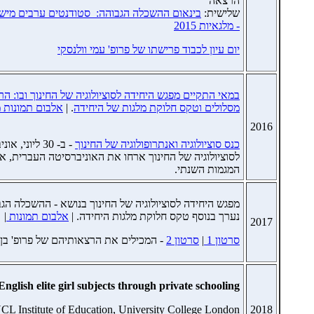
הרצאה
שלישית:
בינאום
ההשכלה
הגבוהה:
סטודנטים
ערבים
מיש
- מלגאיות 2015
יום עיון לכבוד פרישתו של פרופ' עמי וולנסקי
במאי התקיים מפגש היחידה לסוציולוגיה של החינוך ובו: ה
מסלולים וטקס חלוקת מלגות של היחידה
. |
אלבום תמונות 
2016
כנס סוציולוגיה ואנתרופולוגיה של החינוך
-
ב- 30 ליוני,
לסוציולוגיה של החינוך ארחו את האוניברסיטה העברית, אונ
המגמות השנתי.
נערך בנוסף טקס חלוקת מלגות היחידה. |
אלבום תמונות
|
2017
סרטון 1
|
סרטון 2
- המכילים את הרצאותיהם של פרופ' בן עמו
nglish elite girl subjects through private schooling
CL Institute of Education, University College London
2018