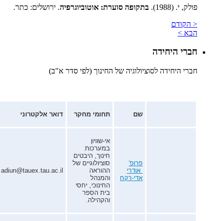
פולק, י. (1988).
בתקופה סוערת: אוטוביוגרפיה
. ירושלים: כתר.
< הקודם
הבא >
חברי היחידה
חברי היחידה לסוציולוגיה של החינוך (לפי סדר א"ב)
שם
תחומי מחקר
דואר אלקטרוני
אי-שוויון
במערכות
חינוך, היבטים
פרופ'
סוציולוגיים של
אודרי
ההוראה
adiun@tauex.tau.ac.il
אדי-רקח
והמנהל
החינוכי, יחסי
בית הספר
והקהילה.