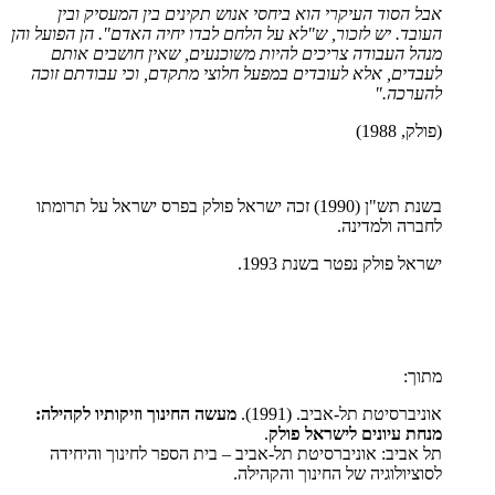
אבל הסוד העיקרי הוא ביחסי אנוש תקינים בין המעסיק ובין
העובד. יש לזכור, ש"לא על הלחם לבדו יחיה האדם". הן הפועל והן
מנהל העבודה צריכים להיות משוכנעים, שאין חושבים אותם
לעבדים, אלא לעובדים במפעל חלוצי מתקדם, וכי עבודתם זוכה
להערכה."
(פולק, 1988)
בשנת תש"ן (1990) זכה ישראל פולק בפרס ישראל על תרומתו
לחברה ולמדינה.
ישראל פולק נפטר בשנת 1993.
מתוך:
אוניברסיטת תל-אביב. (1991).
מעשה החינוך וזיקותיו לקהילה:
מנחת עיונים לישראל פולק
.
תל אביב: אוניברסיטת תל-אביב – בית הספר לחינוך והיחידה
לסוציולוגיה של החינוך והקהילה.