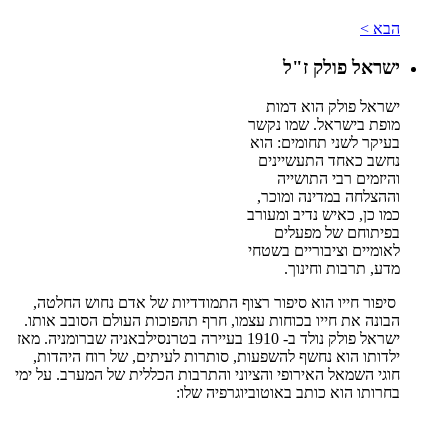
הבא >
ישראל פולק ז"ל
ישראל פולק הוא דמות
מופת בישראל. שמו נקשר
בעיקר לשני תחומים: הוא
נחשב כאחד התעשיינים
והיזמים רבי התושייה
וההצלחה במדינה ומוכר,
כמו כן, כאיש נדיב ומעורב
בפיתוחם של מפעלים
לאומיים וציבוריים בשטחי
מדע, תרבות וחינוך.
סיפור חייו הוא סיפור רצוף התמודדיות של אדם נחוש החלטה,
הבונה את חייו בכוחות עצמו, חרף תהפוכות העולם הסובב אותו.
ישראל פולק נולד ב- 1910 בעיירה בטרנסילבאניה שברומניה. מאז
ילדותו הוא נחשף להשפעות, סותרות לעיתים, של רוח היהדות,
חוגי השמאל האירופי והציוני והתרבות הכללית של המערב. על ימי
בחרותו הוא כותב באוטוביוגרפיה שלו: