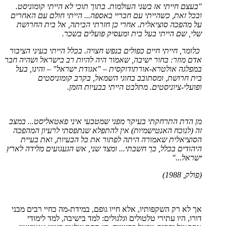
"בעצם חייתי אז בשני העולמות. בתוך תוכי לא הייתי קומוניסט.
ובכל זאת, כשהייתי עם חבריי באספה... הייתי חולם עם האחרים
על מהפכה סוציאלית. אחרי כן חזרתי הביתה, אל בית החרושת
שלי, שם הייתי בעל בית ומעסיק פועלים בשכר.
כלומר, חייתי חיים כפולים בנפש חצויה. בכלל הייתי בעיני הציבור
אדם מוזר: בחור ישיבה, שאמור היה להיות רב בישראל ושהיה חבר
במפלגה אולטרא-אורתודוקסית – "אגודת ישראל" – והינו, בעל
בית חרושת, ומסתובב בחוגי השמאל, בקרב קומוניסטים
ופועלי-ציוניסטים. מתלבט הייתי בבעיות הזמן.
מן הדת התרחקתי בעיקר מפני שמטבעי איני פאטאליסט... במצב
זה (לנוכח האנטישמיות) אין להתפלא שנתפסתי לרעיון המהפכה
הסוציאלית שאמורה היתה לפתור את כל הבעיות, ואת בעיית
היהודים בכלל, כך חשבתי... ומצד שני, אש הגעגועים מלידה לארץ
ישראל..."
(פולק, 1988)
אך לא רק השקפותיו, אלא חייו גופם, במידת-מה כחיי רבים מבני
דורו, היו עתירי טלטולים וגלגולים: למד בישיבה, למד לימודי