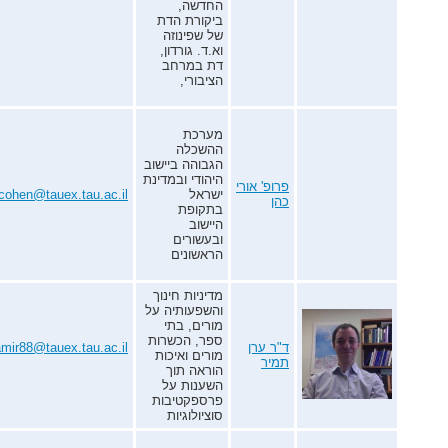
החדשה,
ביקורת הדת
של שפינוזה
וא.ד. גורדון,
דת במרחב
הציבורי,
מערכת
ההשכלה
הגבוהה ביישוב
היהודי ובמדינת
פרופ' אורי
ישראל
icohen@tauex.tau.ac.il
כהן
בתקופת
היישוב
ובעשורים
הראשונים
מדיניות חינוך
והשפעותיה על
מורים, בתי
ספר, הכשרות
ד"ר ערן
amir88@tauex.tau.ac.il
מורים ואיכות
תמיר
הוראה תוך
השענות על
פרספקטיבות
סוציולוגיות