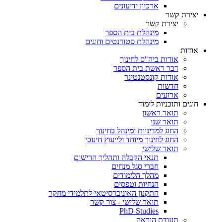
ארכיון ידיעונים
יצירת קשר
יצירת קשר
מינהלת בית הספר
מינהלת סטודנטים וחוגים
אודות
אודות ביה"ס לחינוך
דבר ראשת בית הספר
אודות קונסטנטינר
חדשות
ארועים
חוגים ותוכניות לימוד
תואר ראשון
תואר שני
החוג למדיניות ומינהל בחינוך
החוג לחינוך מיוחד ולייעוץ חינוכי
תואר שלישי
תנאי הקבלה ותהליך הרישום
חברי סגל מנחים
מהלך הלימודים
הנחיות וטפסים
התקנון האוניברסיטאי לתלמידי מחקר
תואר שלישי - צור קשר
PhD Studies
תעודת הוראה