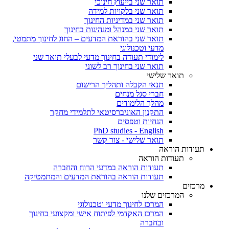
תואר שני בייעוץ חינוכי
תואר שני בלקויות למידה
תואר שני במדיניות החינוך
תואר שני במנהל ומנהיגות בחינוך
תואר שני בהוראת המדעים – החוג לחינוך מתמטי,
מדעי וטכנולוגי
לימודי תעודה בחינוך מדעי לבעלי תואר שני
תואר שני בחינוך רב לשוני
תואר שלישי
תנאי הקבלה ותהליך הרישום
חברי סגל מנחים
מהלך הלימודים
התקנון האוניברסיטאי לתלמידי מחקר
הנחיות וטפסים
PhD studies - English
תואר שלישי - צור קשר
תעודות הוראה
תעודות הוראה
תעודות הוראה במדעי הרוח והחברה
תעודות הוראה בהוראת המדעים והמתמטיקה
מרכזים
המרכזים שלנו
המרכז לחינוך מדעי וטכנולוגי
המרכז האקדמי לפיתוח אישי ומקצועי בחינוך
ובחברה