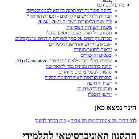
מידע לסטודנט
בחינת פטור וקורסי הכנה במבוא לסטטיסטיקה
הנחיות ולוז לרישום לקורסים - תעודת הוראה*
לוח שנת הלימודים תשפ"ה 2025 - 2024
מלגות ותעודות הצטיינות
מלגות, הלוואות, מעונות וסיוע כלכלי
הכרה בקורסים על סמך לימודים קודמים או מקבילים
הפסקה, חידוש והתיישנות לימודים
זכאות לתואר/תעודה
טפסים ואישורים
שימוש בכלי בינה מלאכותית יוצרת AI) (Generative
תקנון כתיבת עבודת גמר לתואר שני
נגישות לבעלי צרכים מיוחדים
תמצית הוראות האוניברסיטה ונהליה
ייעוץ והדרכה
מודעות דרושים.ות
ידיעון תשפ"ו
הינך נמצא כאן
לדף הבית של אוניברסיטת תל אביב
»
בית הספר לחינוך
התקנון האוניברסיטאי לתלמידי