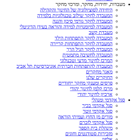
מעבדות, יחידות, מחקר, ומרכזי מחקר
היחידה לסוציולוגיה של החינוך והקהילה
המעבדה לחקר שילוב טכנולוגיות בלמידה
המעבדה לחקר גורמי סיכון והגנה
המעבדה למיומנויות למידה והוראה בעידן הדיגיטלי
מעבדת קשב
המעבדה לחקר התפתחות הילד
המעבדה לחקר התפתחות קריירה
המעבדה לחקר הגיל הרך
המעבדה לחשיבה מתמטית
המרכז לחינוך מדעי וטכנולוגי
המעבדה להתפתחות חברתית אוניברסיטת תל אביב
מאגר מחקרים
החוקרים שלנו
פרסים ומענקי מחקר ייחודיים
מרכז קלמן לחינוך יהודי
ארכיון לחינוך יהודי
סגל אקדמי ומנהלי
סגל אקדמי בכיר
סגל אקדמי זוטר
מורים מן החוץ ועמיתי הוראה
סגל אקדמי לזכרם
מינהלת בית הספר
מזכירות סטודנטים וחוגים
אלפון