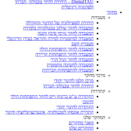
DigitalTAU – היחידה לחיזוי טכנולוגי, חברתי
ולפדגוגיה דיגיטלית
מחקר
מעבדות
היחידה לסוציולוגיה של החינוך והקהילה
המעבדה לחקר שילוב טכנולוגיות בלמידה
המעבדה לחקר גורמי סיכון והגנה
המעבדה למיומנויות למידה והוראה בעידן הדיגיטלי
מעבדת קשב
המעבדה לחקר התפתחות הילד
המעבדה לחקר התפתחות קריירה
המעבדה לחקר הגיל הרך
המעבדה לחשיבה מתמטית
המעבדה להתפתחות חברתית
מרכזי מחקר
מרכז קלמן לחינוך יהודי
היחידה לחיזוי טכנולוגי חברתי
קתדרות
הקתדרה ע"ש ברונקו וייס לחקר התפתחות הילד
וחינוכו
הקתדרה לחינוך יהודי
קתדרת אונסקו לטכנולוגיה, אינטרנציונליזציה וחינוך
המחקר שלנו
מאגר מחקרים
החוקרים שלנו