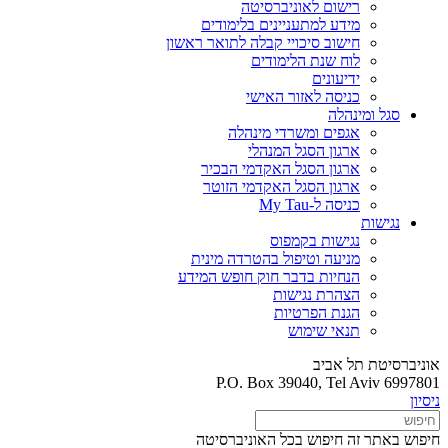
רישום לאוניברסיטה
מידע למתעניינים בלימודים
חישוב סיכויי קבלה לתואר ראשון
לוח שנת הלימודים
ידיעונים
כניסה לאזור האישי
סגל ומינהלה
אגפים ומשרדי מינהלה
ארגון הסגל המנהלי
ארגון הסגל האקדמי הבכיר
ארגון הסגל האקדמי הזוטר
כניסה ל-My Tau
נגישות
נגישות בקמפוס
מניעה וטיפול בהטרדה מינית
הנחיות בדבר חוק חופש המידע
הצהרת נגישות
הגנת הפרטיות
תנאי שימוש
אוניברסיטת תל אביב
P.O. Box 39040, Tel Aviv 6997801
ניסיון
חיפוש באתר זה
חיפוש בכל האוניברסיטה