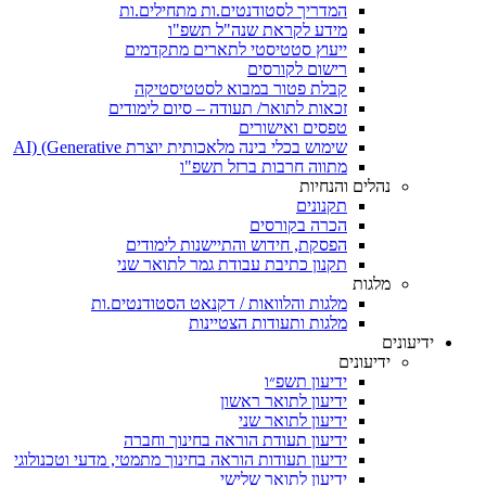
המדריך לסטודנטים.ות מתחילים.ות
מידע לקראת שנה"ל תשפ"ו
ייעוץ סטטיסטי לתארים מתקדמים
רישום לקורסים
קבלת פטור במבוא לסטטיסטיקה
זכאות לתואר/ תעודה – סיום לימודים
טפסים ואישורים
שימוש בכלי בינה מלאכותית יוצרת AI) (Generative
מתווה חרבות ברזל תשפ"ו
נהלים והנחיות
תקנונים
הכרה בקורסים
הפסקת, חידוש והתיישנות לימודים
תקנון כתיבת עבודת גמר לתואר שני
מלגות
מלגות והלוואות / דקנאט הסטודנטים.ות
מלגות ותעודות הצטיינות
ידיעונים
ידיעונים
ידיעון תשפ״ו
ידיעון לתואר ראשון
ידיעון לתואר שני
ידיעון תעודת הוראה בחינוך וחברה
ידיעון תעודות הוראה בחינוך מתמטי, מדעי וטכנולוגי
ידיעון לתואר שלישי