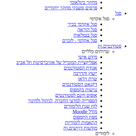
מחקר בינלאומי
פרסים ומענקי מחקר ייחודיים
סגל
סגל אקדמי
סגל אקדמי בכיר
סגל הוראה
סגל בגמלאות
סגל אקדמי - לזכרם
סטודנטים.ות
שרותים כלליים
מידע אישי
אפליקציית המובייל של אוניברסיטת תל אביב
אגודת הסטודנטים
ייעוץ והדרכה
שרת וידאו
דקנאט הסטודנטים
נגישות בקמפוס
אופיס חינם לסטודנטים
הספרייה למדעי החברה, לניהול ולחינוך
לוח שנת הלימודים
מודל Moodle
מפת הקמפוס
התאמות לימודיות
מודעות דרושים.ות
לימודים