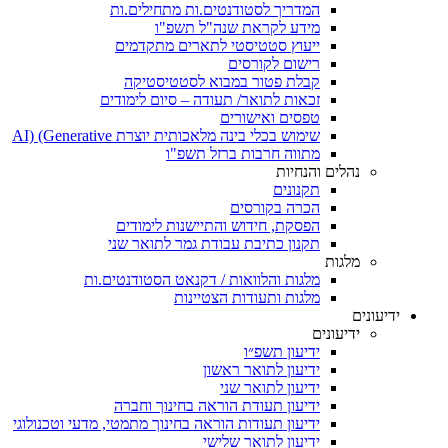
המדריך לסטודנטים.ות מתחילים.ות
מידע לקראת שנה"ל תשפ"ו
ייעוץ סטטיסטי לתארים מתקדמים
רישום לקורסים
קבלת פטור במבוא לסטטיסטיקה
זכאות לתואר/ תעודה – סיום לימודים
טפסים ואישורים
שימוש בכלי בינה מלאכותית יוצרת AI) (Generative
מתווה חרבות ברזל תשפ"ו
נהלים והנחיות
תקנונים
הכרה בקורסים
הפסקת, חידוש והתיישנות לימודים
תקנון כתיבת עבודת גמר לתואר שני
מלגות
מלגות והלוואות / דקנאט הסטודנטים.ות
מלגות ותעודות הצטיינות
ידיעונים
ידיעונים
ידיעון תשפ״ו
ידיעון לתואר ראשון
ידיעון לתואר שני
ידיעון תעודת הוראה בחינוך וחברה
ידיעון תעודות הוראה בחינוך מתמטי, מדעי וטכנולוגי
ידיעון לתואר שלישי