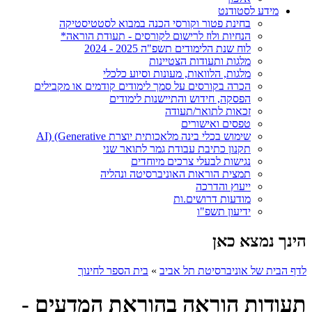
מידע לסטודנט
בחינת פטור וקורסי הכנה במבוא לסטטיסטיקה
הנחיות ולוז לרישום לקורסים - תעודת הוראה*
לוח שנת הלימודים תשפ"ה 2025 - 2024
מלגות ותעודות הצטיינות
מלגות, הלוואות, מעונות וסיוע כלכלי
הכרה בקורסים על סמך לימודים קודמים או מקבילים
הפסקה, חידוש והתיישנות לימודים
זכאות לתואר/תעודה
טפסים ואישורים
שימוש בכלי בינה מלאכותית יוצרת AI) (Generative
תקנון כתיבת עבודת גמר לתואר שני
נגישות לבעלי צרכים מיוחדים
תמצית הוראות האוניברסיטה ונהליה
ייעוץ והדרכה
מודעות דרושים.ות
ידיעון תשפ"ו
הינך נמצא כאן
לדף הבית של אוניברסיטת תל אביב
»
בית הספר לחינוך
תעודות הוראה בהוראת המדעים -