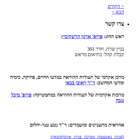
< הקודם
הבא >
צרו קשר
ראש החוג:
פ
רופ' ארנון הרשקוביץ
בניין שרת, חדר 301
קבלת קהל: בתיאום מראש
מרכז אקדמי של תעודות ההוראה במדעי החיים, פיזיקה, כימיה
ומדעי המחשב:
ד"ר ראובן בבאי
מרכזת אקדמית של תעודות ההוראה במתמטיקה:
פ
רופ' מיכל
טבח
אחראית מתעניינים ומועמדים: ד"ר נטע טנר-יהלום
לפניות באמצעות מערכת פניות אוניברסיטאית