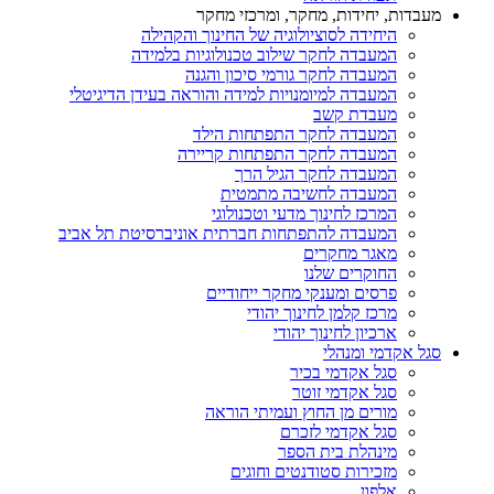
מעבדות, יחידות, מחקר, ומרכזי מחקר
היחידה לסוציולוגיה של החינוך והקהילה
המעבדה לחקר שילוב טכנולוגיות בלמידה
המעבדה לחקר גורמי סיכון והגנה
המעבדה למיומנויות למידה והוראה בעידן הדיגיטלי
מעבדת קשב
המעבדה לחקר התפתחות הילד
המעבדה לחקר התפתחות קריירה
המעבדה לחקר הגיל הרך
המעבדה לחשיבה מתמטית
המרכז לחינוך מדעי וטכנולוגי
המעבדה להתפתחות חברתית אוניברסיטת תל אביב
מאגר מחקרים
החוקרים שלנו
פרסים ומענקי מחקר ייחודיים
מרכז קלמן לחינוך יהודי
ארכיון לחינוך יהודי
סגל אקדמי ומנהלי
סגל אקדמי בכיר
סגל אקדמי זוטר
מורים מן החוץ ועמיתי הוראה
סגל אקדמי לזכרם
מינהלת בית הספר
מזכירות סטודנטים וחוגים
אלפון