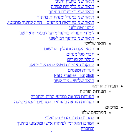
תואר שני בייעוץ חינוכי
תואר שני בלקויות למידה
תואר שני במדיניות החינוך
תואר שני במנהל ומנהיגות בחינוך
תואר שני בהוראת המדעים – החוג לחינוך מתמטי,
מדעי וטכנולוגי
לימודי תעודה בחינוך מדעי לבעלי תואר שני
תואר שני בחינוך רב לשוני
תואר שלישי
תנאי הקבלה ותהליך הרישום
חברי סגל מנחים
מהלך הלימודים
התקנון האוניברסיטאי לתלמידי מחקר
הנחיות וטפסים
PhD studies - English
תואר שלישי - צור קשר
תעודות הוראה
תעודות הוראה
תעודות הוראה במדעי הרוח והחברה
תעודות הוראה בהוראת המדעים והמתמטיקה
מרכזים
המרכזים שלנו
המרכז לחינוך מדעי וטכנולוגי
המרכז האקדמי לפיתוח אישי ומקצועי בחינוך
ובחברה