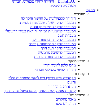
DigitalTAU – היחידה לחיזוי טכנולוגי, חברתי
ולפדגוגיה דיגיטלית
מחקר
מעבדות
היחידה לסוציולוגיה של החינוך והקהילה
המעבדה לחקר שילוב טכנולוגיות בלמידה
המעבדה לחקר גורמי סיכון והגנה
המעבדה למיומנויות למידה והוראה בעידן הדיגיטלי
מעבדת קשב
המעבדה לחקר התפתחות הילד
המעבדה לחקר התפתחות קריירה
המעבדה לחקר הגיל הרך
המעבדה לחשיבה מתמטית
המעבדה להתפתחות חברתית
מרכזי מחקר
מרכז קלמן לחינוך יהודי
היחידה לחיזוי טכנולוגי חברתי
קתדרות
הקתדרה ע"ש ברונקו וייס לחקר התפתחות הילד
וחינוכו
הקתדרה לחינוך יהודי
קתדרת אונסקו לטכנולוגיה, אינטרנציונליזציה וחינוך
המחקר שלנו
מאגר מחקרים
החוקרים שלנו