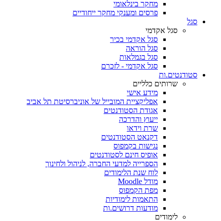
מחקר בינלאומי
פרסים ומענקי מחקר ייחודיים
סגל
סגל אקדמי
סגל אקדמי בכיר
סגל הוראה
סגל בגמלאות
סגל אקדמי - לזכרם
סטודנטים.ות
שרותים כלליים
מידע אישי
אפליקציית המובייל של אוניברסיטת תל אביב
אגודת הסטודנטים
ייעוץ והדרכה
שרת וידאו
דקנאט הסטודנטים
נגישות בקמפוס
אופיס חינם לסטודנטים
הספרייה למדעי החברה, לניהול ולחינוך
לוח שנת הלימודים
מודל Moodle
מפת הקמפוס
התאמות לימודיות
מודעות דרושים.ות
לימודים