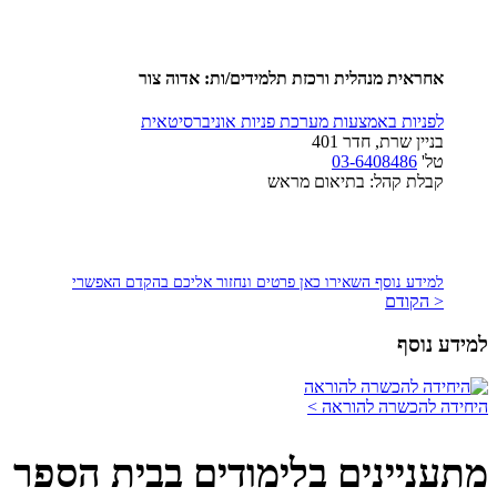
אחראית מנהלית ורכזת תלמידים/ות:
אדוה צור
לפניות באמצעות מערכת פניות אוניברסיטאית
בניין שרת, חדר 401
טל'
03-6408486
קבלת קהל: בתיאום מראש
למידע נוסף השאירו כאן פרטים ונחזור אליכם בהקדם האפשרי
< הקודם
למידע נוסף
היחידה להכשרה להוראה >
מתעניינים בלימודים בבית הספר