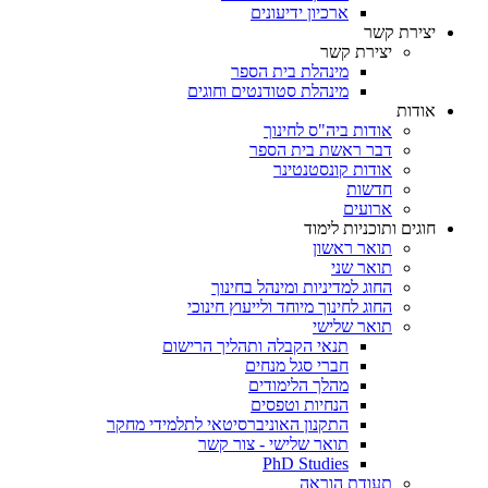
ארכיון ידיעונים
יצירת קשר
יצירת קשר
מינהלת בית הספר
מינהלת סטודנטים וחוגים
אודות
אודות ביה"ס לחינוך
דבר ראשת בית הספר
אודות קונסטנטינר
חדשות
ארועים
חוגים ותוכניות לימוד
תואר ראשון
תואר שני
החוג למדיניות ומינהל בחינוך
החוג לחינוך מיוחד ולייעוץ חינוכי
תואר שלישי
תנאי הקבלה ותהליך הרישום
חברי סגל מנחים
מהלך הלימודים
הנחיות וטפסים
התקנון האוניברסיטאי לתלמידי מחקר
תואר שלישי - צור קשר
PhD Studies
תעודת הוראה