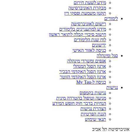
מידע לשעת חירום
מבקרת האוניברסיטה
תקנון משמעת ופסקי דין
לימודים
רישום לאוניברסיטה
מידע למתעניינים בלימודים
חישוב סיכויי קבלה לתואר ראשון
לוח שנת הלימודים
ידיעונים
כניסה לאזור האישי
סגל ומינהלה
אגפים ומשרדי מינהלה
ארגון הסגל המנהלי
ארגון הסגל האקדמי הבכיר
ארגון הסגל האקדמי הזוטר
כניסה ל-My Tau
נגישות
נגישות בקמפוס
מניעה וטיפול בהטרדה מינית
הנחיות בדבר חוק חופש המידע
הצהרת נגישות
הגנת הפרטיות
תנאי שימוש
אוניברסיטת תל אביב