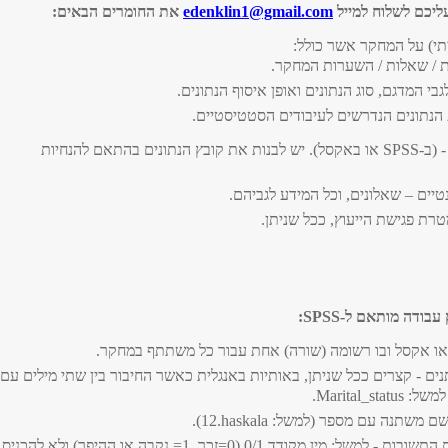
עליכם לשלוח למייל
edenklin1@gmail.com
את החומרים הבאים:
י) על המחקר אשר כולל:
 / שאלות / השערות המחקר.
בי המדגם, סוג הנתונים ואופן איסוף הנתונים.
הנתונים הנדרשים לעיבודים הסטטיסטיים.
 (ב-
SPSS
או באקסל). יש לבנות את קובץ הנתונים בהתאם להנחיות
טיים – שאלונים, וכל המידע לגביהם.
טרת פגישת הייעוץ, ככל שניתן.
ץ עבודה מותאם ל-
SPSS
:
ו אקסל ובו רשומה (שורה) אחת עבור כל משתתף במחקר.
ם - קצרים ככל שניתן, באותיות באנגלית כאשר החיבור בין שתי מילים עם
 למשל:
Marital_status
.
 שם משתנה עם מספר (למשל:
12.haskala
).
יש לקודד את התשובות - למשל: מין מקודד 0/1 (0=זכר, 1= נקבה או ההיפך) ולא להכניס