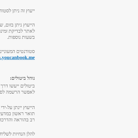
ייעוץ זה ניתן לסטודנ
הייעוץ ניתן בזום, 
לאתר לבדיקת זמינות
בשעות נוספות.
סטודנטים המעוניינ
in.youcanbook.me
נוהל ביטולים:
לאפשר הרשמה לסט
הייעוץ יינתן על-יד
תואר ראשון במדעי 
רב בהוראה והדרכה
להלן הנחיות לשליח