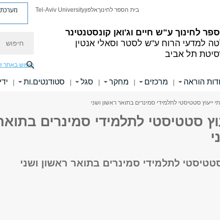
מערכת פ
בית הספר לחינוך
אלפון
Tel-Aviv University
פר לחינוך ע"ש חיים וג'ואן קונסטנטינר
חיפוש
ה למדעי הרוח ע"ש לסטר וסאלי אנטין
סיטת תל אביב
חיפוש באתר ז
דות הוראה
מרכזים
מחקר
סגל
סטודנטים.ות
ידי
|
|
|
|
|
י ייעוץ סטטיסטי לתלמידי סמינרים בתואר ראשון ושני
וץ סטטיסטי לתלמידי סמינרים בתואר
י
סטטיסטי לתלמידי סמינרים בתואר ראשון ושני