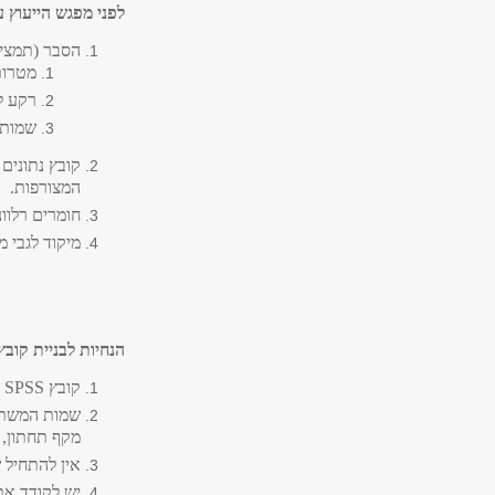
לפני מפגש הייעוץ 
הסבר (תמצית
מטרות
רקע לג
שמות 
קובץ נתונים -
המצורפות.
חומרים רלוונ
מיקוד לגבי מ
הנחיות לבניית קוב
קובץ
SPSS
א
שמות המשתני
מקף תחתון,
אין להתחיל