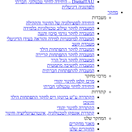
DigitalTAU – היחידה לחיזוי טכנולוגי, חברתי
ולפדגוגיה דיגיטלית
מחקר
מעבדות
היחידה לסוציולוגיה של החינוך והקהילה
המעבדה לחקר שילוב טכנולוגיות בלמידה
המעבדה לחקר גורמי סיכון והגנה
המעבדה למיומנויות למידה והוראה בעידן הדיגיטלי
מעבדת קשב
המעבדה לחקר התפתחות הילד
המעבדה לחקר התפתחות קריירה
המעבדה לחקר הגיל הרך
המעבדה לחשיבה מתמטית
המעבדה להתפתחות חברתית
מרכזי מחקר
מרכז קלמן לחינוך יהודי
היחידה לחיזוי טכנולוגי חברתי
קתדרות
הקתדרה ע"ש ברונקו וייס לחקר התפתחות הילד
וחינוכו
הקתדרה לחינוך יהודי
קתדרת אונסקו לטכנולוגיה, אינטרנציונליזציה וחינוך
המחקר שלנו
מאגר מחקרים
החוקרים שלנו