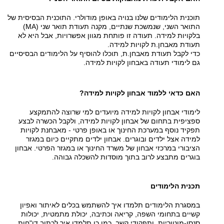
תוכנית הלימודים שלנו בנויה באופן מודולרי. התוכנית הבסיסית של
התואר השני, שנמשכת שנתיים, מקנה תעודת תואר שני (MA)
בלקויות למידה. תעודה זו פותחת מגוון אפשרויות, אבל היא לא
תעודת מאבחן.ת לקויות למידה.
כדי לקבל תעודת מאבחן.ת, תוכלו להוסיף על הלימודים הבסיסיים
גם לימודי תעודה באבחון לקויות למידה.
האם כדאי ללמוד אבחון לקויות למידה?
לימודי אבחון לקויות למידה מיועדים למי שרוצה להתמקצע
ספציפית בתחום של אבחון לקויות למידה, ולקבל הכשרה לבצע
תפקיד נוסף במערכת החינוך או באופן פרטי - מאבחנת לקויות
למידה אצל ילדים ובוגרים. אבחון ילדים מתקיים כיום במגזר
הציבורי במרכזי אבחון של משרד החינוך או במגזר הפרטי. אבחון
בוגרים מתבצע לרוב בתוך מוסדות להשכלה גבוהה.
תכנית הלימודים
במסגרת הלימודים תלמדו איך להשתמש בכלים לאיתור ואפיון
קשיים בתחומי השפה, קריאה וכתיבה, יכולת מתמטית, יכולות
סנסו-מוטוריות, ותפקודי קשב. כמו כן תלמדו איך לכתוב דו"חות