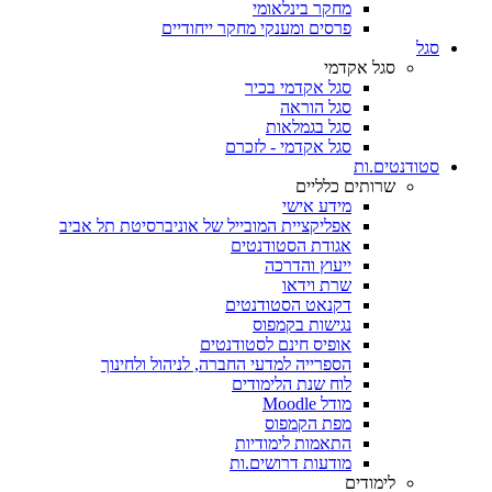
מחקר בינלאומי
פרסים ומענקי מחקר ייחודיים
סגל
סגל אקדמי
סגל אקדמי בכיר
סגל הוראה
סגל בגמלאות
סגל אקדמי - לזכרם
סטודנטים.ות
שרותים כלליים
מידע אישי
אפליקציית המובייל של אוניברסיטת תל אביב
אגודת הסטודנטים
ייעוץ והדרכה
שרת וידאו
דקנאט הסטודנטים
נגישות בקמפוס
אופיס חינם לסטודנטים
הספרייה למדעי החברה, לניהול ולחינוך
לוח שנת הלימודים
מודל Moodle
מפת הקמפוס
התאמות לימודיות
מודעות דרושים.ות
לימודים