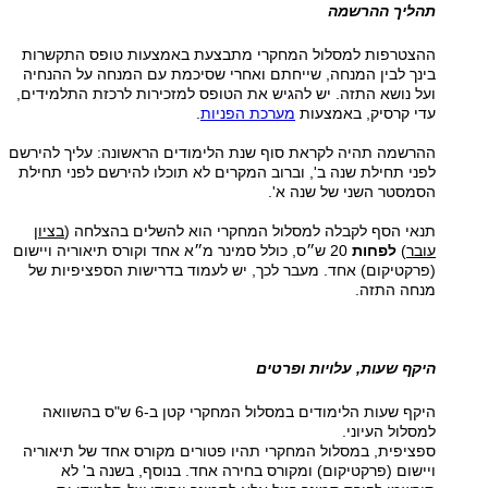
תהליך ההרשמה
ההצטרפות למסלול המחקרי מתבצעת באמצעות טופס התקשרות
בינך לבין המנחה, שייחתם ואחרי שסיכמת עם המנחה על ההנחיה
ועל נושא התזה. יש להגיש את הטופס למזכירות לרכזת התלמידים,
עדי קרסיק, באמצעות
מערכת הפניות
.
ההרשמה תהיה לקראת סוף שנת הלימודים הראשונה: עליך להירשם
לפני תחילת שנה ב', וברוב המקרים לא תוכלו להירשם לפני תחילת
הסמסטר השני של שנה א'.
תנאי הסף לקבלה למסלול המחקרי הוא להשלים בהצלחה (
בציון
עובר
)
לפחות
20 ש״ס, כולל סמינר מ״א אחד וקורס תיאוריה ויישום
(פרקטיקום) אחד. מעבר לכך, יש לעמוד בדרישות הספציפיות של
מנחה התזה.
היקף שעות, עלויות ופרטים
היקף שעות הלימודים במסלול המחקרי קטן ב-6 ש"ס בהשוואה
למסלול העיוני.
ספציפית, במסלול המחקרי תהיו פטורים מקורס אחד של תיאוריה
ויישום (פרקטיקום) ומקורס בחירה אחד. בנוסף, בשנה ב' לא