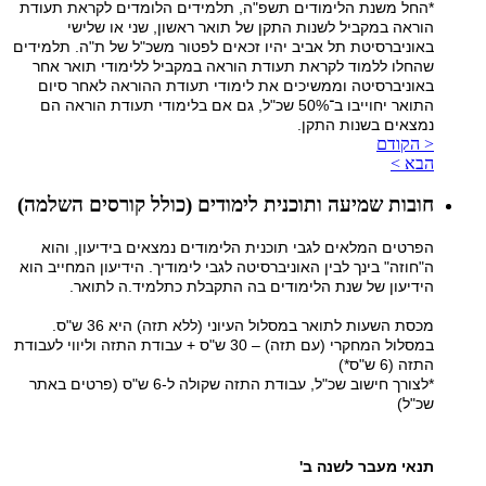
*החל משנת הלימודים תשפ"ה, תלמידים הלומדים לקראת תעודת
הוראה במקביל לשנות התקן של תואר ראשון, שני או שלישי
באוניברסיטת תל אביב יהיו זכאים לפטור משכ"ל של ת"ה. תלמידים
שהחלו ללמוד לקראת תעודת הוראה במקביל ללימודי תואר אחר
באוניברסיטה וממשיכים את לימודי תעודת ההוראה לאחר סיום
התואר יחוייבו ב־50% שכ"ל, גם אם בלימודי תעודת הוראה הם
נמצאים בשנות התקן.
< הקודם
הבא >
חובות שמיעה ותוכנית לימודים (כולל קורסים השלמה)
הפרטים המלאים לגבי תוכנית הלימודים נמצאים בידיעון, והוא
ה"חוזה" בינך לבין האוניברסיטה לגבי לימודיך. הידיעון המחייב הוא
הידיעון של שנת הלימודים בה התקבלת כתלמיד.ה לתואר.
מכסת השעות לתואר במסלול העיוני (ללא תזה) היא 36 ש"ס.
במסלול המחקרי (עם תזה) – 30 ש"ס + עבודת התזה וליווי לעבודת
התזה (6 ש"ס*)
*לצורך חישוב שכ"ל, עבודת התזה שקולה ל-6 ש"ס (פרטים באתר
שכ"ל)
תנאי מעבר לשנה ב'