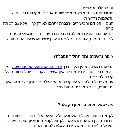
זה בהחלט אפשרי!
סטודנטיות רבות מגיעות ממקצועות אחרים ומקבלות ליווי אישי
והשלמות נדרשות.
הניסיון הקודם והכישורים שצברת יתרמו לא רק לך – אלא גם לכיתה
כולה.
גם אם עברו שנים מאז למדת בפעם האחרונה – תמצאי סביבת
למידה תומכת, עם מגוון גילאים וניסיון עשיר שמעשיר את החוויה.
איפה נרשמים ומה תהליך הקבלה?
הרישום נעשה באופן מקוון דרך
אתר הרישום של האוניברסיטה
. מי
שעמדו בקריטריונים יוזמנו לריאיון אישי, בעקבותיו יוחלט סופית על
קבלה לתוכנית.
אנו משתדלים להודיע על קבלה או אי קבלה תוך זמן קצר מהריאיון -
עד חודש, ברוב המקרים פחות מכך.
מה ישאלו אותי בריאיון הקבלה?
לקראת ריאיון הקבלה ישלחו לדוא"ל האישי שלך הנחיות מסודרות
וברורות. בין השאר, תתבקש.י לקרוא לקראת הריאיון מאמר אקדמי
באנגלית (יינתנו 2 מאמרים באנגלית לבחור מהם).