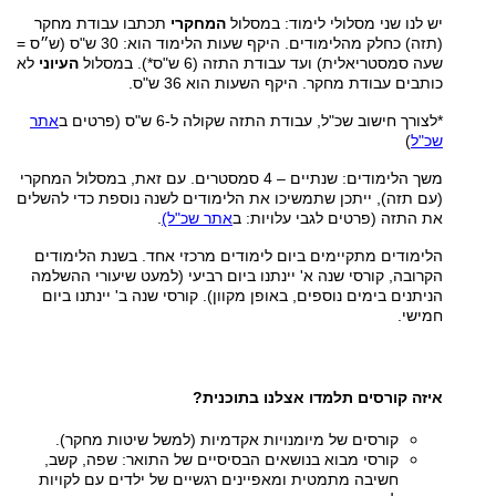
יש לנו שני מסלולי לימוד: במסלול
המחקרי
תכתבו עבודת מחקר
(תזה) כחלק מהלימודים. היקף שעות הלימוד הוא: 30 ש"ס (ש״ס =
שעה סמסטריאלית) ועד עבודת התזה (6 ש"ס*). במסלול
העיוני
לא
כותבים עבודת מחקר. היקף השעות הוא 36 ש"ס.
*לצורך חישוב שכ"ל, עבודת התזה שקולה ל-6 ש"ס (פרטים ב
אתר
שכ"ל
)
משך הלימודים: שנתיים – 4 סמסטרים. עם זאת, במסלול המחקרי
(עם תזה), ייתכן שתמשיכו את הלימודים לשנה נוספת כדי להשלים
את התזה (פרטים לגבי עלויות: ב
אתר שכ"ל)
.
הלימודים מתקיימים ביום לימודים מרכזי אחד. בשנת הלימודים
הקרובה, קורסי שנה א' יינתנו ביום רביעי (למעט שיעורי ההשלמה
הניתנים בימים נוספים, באופן מקוון). קורסי שנה ב' יינתנו ביום
חמישי.
איזה קורסים תלמדו אצלנו בתוכנית?
קורסים של מיומנויות אקדמיות (למשל שיטות מחקר).
קורסי מבוא בנושאים הבסיסיים של התואר: שפה, קשב,
חשיבה מתמטית ומאפיינים רגשיים של ילדים עם לקויות