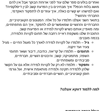
ואחרים בולעים ספר שלם עוד לפני ארוחת הבוקר אבל אין להם
מושג בלוח הכפל? איך מבחינים בין הפרעת קשב לבין דיסלקסיה?
ואם למישהו יש קשיים כאלה, איך עוזרים לו לתפקוד האקדמי,
החברתי והרגשי?
בתואר השני אצלנו תלמדו על כל אלה: המנגנונים הקוגניטיביים,
החברתיים והרגשיים שמאפשרים לנו לתפקד, איך הם מתפתחים,
ומה מאפיין אותם כשיש לקויות למידה או הפרעות קשב.
התוכנית שלנו משקפת ראייה רחבה של תחום לקויות הלמידה,
בכמה מובנים:
גיל
– תלמדו על לקויות למידה לאורך כל מעגל החיים – מגיל
צעיר ועד זיקנה.
תחומים
– תלמדו על קריאה, כתיבה, דיבור ושאר תחומי
השפה; מתמטיקה; קשב; והיבטים רגשיים, חברתיים,
סביבתיים ומשפחתיים.
ותפקוד
- תלמדו לא רק על לקויות למידה אלא גם על הקשר
שלהן ללמידה תקינה ולמידה מותאמת אישית, ועל גורמי
חוסן קוגניטיביים, רגשיים-חברתיים וסביבתיים.
למה ללמוד דווקא אצלנו?