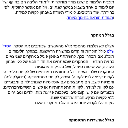
תוכנית הלימודים שלנו מאד מודולרית: לימודי הליבה הם בהיקף של
יום לימודים אחד בשבוע במשך שנתיים. אליהם אפשר להוסיף, לפי
בחירתך, עוד מרכיבים:
לימודי תעודה באבחון לקויות למידה
,
ו
תעודת הוראה בחינוך מיוחד
.
בגלל המחקר
אצלנו לא תלמדו מהספר אלא מהאנשים שכותבים את הספר.
הסגל
שלנו
כולל חוקרות וחוקרים מהשורה הראשונה. במהלך הלימודים
תוכלו, אם תבחרו בכך, להשתתף באופן פעיל במחקרים שנמצאים
בחזית המדע – המחקרים שמפתחים את הדור הבא של כלי אבחון
הערכה, של שיטות טיפול, ושל טכניקות פדגוגיות.
המחקרים שלנו נוגעים בכל התחומים המרכזיים של לקויות הלמידה:
לקויות קריאה (דיסלקסיה) ושפה, לקויות במתמטיקה (דיסקלקוליה)
והפרעת קשב. הם מתבצעים עם אוכלוסיות שונות: ילדים ומבוגרים
עם לקויות למידה, לקויות התפתחותיות או קשיים רגשיים/חברתיים;
מבוגרים עם קושי קוגניטיבי בעקבות פגיעת מוח; ילדים ומבוגרים
ללא לקויות מרקע חברתי/תרבותי שונה.
כאן תוכלו לקרוא יותר פרטים על המחקרים שלנו.
בגלל אפשרויות התעסוקה