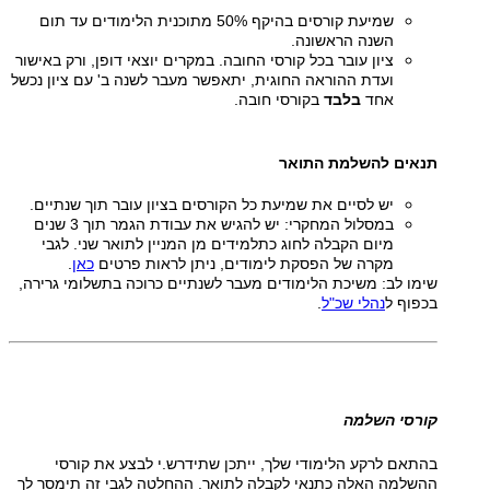
שמיעת קורסים בהיקף 50% מתוכנית הלימודים עד תום
השנה הראשונה.
ציון עובר בכל קורסי החובה. במקרים יוצאי דופן, ורק באישור
ועדת ההוראה החוגית, יתאפשר מעבר לשנה ב' עם ציון נכשל
אחד
בלבד
בקורסי חובה.
תנאים להשלמת התואר
יש לסיים את שמיעת כל הקורסים בציון עובר תוך שנתיים.
במסלול המחקרי: יש להגיש את עבודת הגמר תוך 3 שנים
מיום הקבלה לחוג כתלמידים מן המניין לתואר שני. לגבי
מקרה של הפסקת לימודים, ניתן לראות פרטים
כאן
.
שימו לב: משיכת הלימודים מעבר לשנתיים כרוכה בתשלומי גרירה,
בכפוף ל
נהלי שכ"ל
.
קורסי השלמה
בהתאם לרקע הלימודי שלך, ייתכן שתידרש.י לבצע את קורסי
ההשלמה האלה כתנאי לקבלה לתואר. ההחלטה לגבי זה תימסר לך