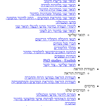
תואר שני בייעוץ חינוכי
תואר שני בלקויות למידה
תואר שני במדיניות החינוך
תואר שני במנהל ומנהיגות בחינוך
תואר שני בהוראת המדעים – החוג לחינוך מתמטי,
מדעי וטכנולוגי
לימודי תעודה בחינוך מדעי לבעלי תואר שני
תואר שני בחינוך רב לשוני
תואר שלישי
תנאי הקבלה ותהליך הרישום
חברי סגל מנחים
מהלך הלימודים
התקנון האוניברסיטאי לתלמידי מחקר
הנחיות וטפסים
PhD studies - English
תואר שלישי - צור קשר
תעודות הוראה
תעודות הוראה
תעודות הוראה במדעי הרוח והחברה
תעודות הוראה בהוראת המדעים והמתמטיקה
מרכזים
המרכזים שלנו
המרכז לחינוך מדעי וטכנולוגי
המרכז האקדמי לפיתוח אישי ומקצועי בחינוך
ובחברה