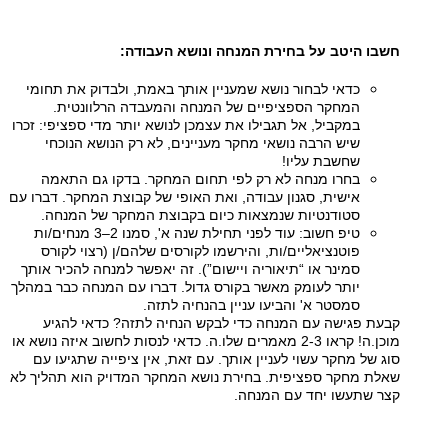
חשבו היטב על בחירת המנחה ונושא העבודה:
כדאי לבחור נושא שמעניין אותך באמת, ולבדוק את תחומי
המחקר הספציפיים של המנחה והמעבדה הרלוונטית.
במקביל, אל תגבילו את עצמכן לנושא יותר מדי ספציפי: זכרו
שיש הרבה נושאי מחקר מעניינים, לא רק הנושא הנוכחי
שחשבת עליו!
בחרו מנחה לא רק לפי תחום המחקר. בדקו גם התאמה
אישית, סגנון עבודה, ואת האופי של קבוצת המחקר. דברו עם
סטודנטיות שנמצאות כיום בקבוצת המחקר של המנחה.
טיפ חשוב: עוד לפני תחילת שנה א', סמנו 2–3 מנחים/ות
פוטנציאליים/ות, והירשמו לקורסים שלהם/ן (רצוי לקורס
סמינר או “תיאוריה ויישום”). זה יאפשר למנחה להכיר אותך
יותר לעומק מאשר בקורס גדול. דברו עם המנחה כבר במהלך
סמסטר א' והביעו עניין בהנחיה לתזה.
קבעת פגישה עם המנחה כדי לבקש הנחיה לתזה? כדאי להגיע
מוכן.ה! קראו 2-3 מאמרים שלו.ה. כדאי לנסות לחשוב איזה נושא או
סוג של מחקר עשוי לעניין אותך. עם זאת, אין ציפייה שתגיעו עם
שאלת מחקר ספציפית. בחירת נושא המחקר המדויק הוא תהליך לא
קצר שתעשו יחד עם המנחה.