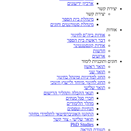
ארכיון ידיעונים
יצירת קשר
יצירת קשר
מינהלת בית הספר
מינהלת סטודנטים וחוגים
אודות
אודות ביה"ס לחינוך
דבר ראשת בית הספר
אודות קונסטנטינר
חדשות
ארועים
חוגים ותוכניות לימוד
תואר ראשון
תואר שני
החוג למדיניות ומינהל בחינוך
החוג לחינוך מיוחד ולייעוץ חינוכי
תואר שלישי
תנאי הקבלה ותהליך הרישום
חברי סגל מנחים
מהלך הלימודים
הנחיות וטפסים
התקנון האוניברסיטאי לתלמידי מחקר
תואר שלישי - צור קשר
PhD Studies
תעודת הוראה