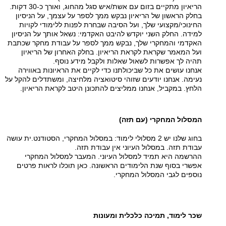
הריאיון מתקיים בזום עם אשת/איש סגל מהחוג, ואורך כ-30 דקות.
בחלק הראשון של הריאיון נבקש ממך לספר על עצמך, על הניסיון
החינוכי/מקצועי שלך, ועל הסיבה שבחרת לפנות ללימודי לקויות
למידה. החלק השני יוקדש להיבט האקדמי: נשאל אותך על הניסיון
האקדמי והמחקרי שלך, נבקש ממך לספר על עבודת מחקר שכתבת
ועל המאמר שקראת לקראת הריאיון. בחלק האחרון של הריאיון
תהיה לך אפשרות לשאול שאלות ולקבל מידע נוסף.
אנחנו עושים את כל שביכולתנו כדי לקיים את הראיונות באווירה
נעימה. אנחנו יודעים שזוהי סיטואציה מלחיצה, ומשתדלים להקל על
הלחץ. במקביל, אנחנו ממליצים להתכונן היטב לקראת הריאיון.
המסלול המחקרי (עם תזה)
בחוג שלנו יש 2 מסלולי לימוד: במסלול המחקרי, הסטודנט.ית עושה
עבודת תזה. במסלול העיוני אין עבודת תזה.
ההרשמה היא תמיד למסלול העיוני. המעבר למסלול המחקרי
אפשרי בסוף שנת הלימודים הראשונה. כאן תוכלו לראות פרטים
נוספים לגבי המסלול המחקרי.
שכר לימוד, תמיכה כלכלית ומעונות