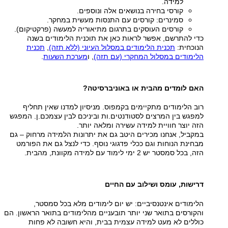
למידה.
קורסי בחירה בנושאים אלה ונוספים.
סמינרים: קורסים עם התנסות מעשית במחקר.
קורסים העוסקים בתרגום מתיאוריה למעשה (פרקטיקום).
כדי להתרשם, אפשר לראות כאן את תוכנית הלימודים בשנה
הנוכחית:
תכנית הלימודים במסלול העיוני (ללא תזה)
,
תכנית
הלימודים במסלול המחקרי (עם תזה)
, ו
מערכת השעות
.
האם לומדים מהבית או באוניברסיטה?
רוב הלימודים מתקיימים בקמפוס. מניסיון למדנו שאין תחליף
למפגש בין המרצים לסטודנטים.ות וביניכם לבין עצמכם.ן. המפגש
הזה יוצר חוויית למידה עשירה ומלאה יותר.
במקביל, אנחנו מכירים היטב גם את יתרונות הלמידה מרחוק – גם
מבחינת הנוחות וגם ככלי פדגוגי נוסף. כדי לנצל גם את הפורמט
הזה, בכל סמסטר יש 2 ימי לימוד עם למידה מקוונת, מהבית.
דרישות, עומס ושילוב עם החיים
הלימודים אינטנסיביים: יש יום לימודים מלא בכל סמסטר,
והקורסים בתואר שני יותר תובעניים מהלימודים בתואר הראשון. הם
כוללים לא מעט למידה עצמית בבית, והיא חשובה לא פחות