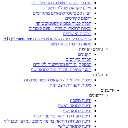
המדריך לסטודנטים.ות מתחילים.ות
מידע לקראת שנה"ל תשפ"ו
ייעוץ סטטיסטי לתארים מתקדמים
רישום לקורסים
קבלת פטור במבוא לסטטיסטיקה
זכאות לתואר/ תעודה – סיום לימודים
טפסים ואישורים
שימוש בכלי בינה מלאכותית יוצרת AI) (Generative
מתווה חרבות ברזל תשפ"ו
נהלים והנחיות
תקנונים
הכרה בקורסים
הפסקת, חידוש והתיישנות לימודים
תקנון כתיבת עבודת גמר לתואר שני
מלגות
מלגות והלוואות / דקנאט הסטודנטים.ות
מלגות ותעודות הצטיינות
ידיעונים
ידיעונים
ידיעון תשפ״ו
ידיעון לתואר ראשון
ידיעון לתואר שני
ידיעון תעודת הוראה בחינוך וחברה
ידיעון תעודות הוראה בחינוך מתמטי, מדעי וטכנולוגי
ידיעון לתואר שלישי