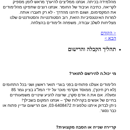
מהלמידה בכיתה. אנחנו ממליצים להיערך מראש לזמן מספיק
לקריאה, כתיבה ועיבוד של החומר. אנחנו רוצים שתפיקו מהלימודים
את המקסימום, ושגם תיהנו מהדרך - לא רק תעברו אותה.
למרות האינטנסיביות הזאת, רוב הסטודנטיות והסטודנטים שלנו
מצליחות לשלב עבודה, משפחה ולימודים בהצלחה.
< הקודם
הבא >
תהליך הקבלה והרישום
מי יכול.ה להירשם לתואר?
הלימודים אצלנו פתוחים בפני בוגרי תואר ראשון ושני בכל התחומים
(לא רק חינוך), ממוסד אקדמי מוכר על ידי המל"ג בציון גמר 85
ומעלה. אם את.ה אדם סקרן, שרוצה להניע שינויים משמעותיים
בחיים של אנשים בקהילות שלך – אנחנו המקום בשבילך!
ניתן לבדוק איתנו טלפונית 03-6408472, אם הרישום עדיין פתוח או
כבר נסגר.
קריירה שנייה או הסבה מקצועית?