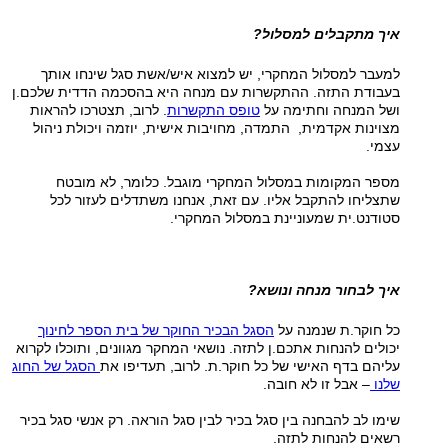
איך מתקבלים למסלול?
למעבר למסלול המחקרי, יש למצוא איש/אשת סגל שינחו אותך
בעבודת התזה. ההתקשרות עם מנחה היא בהסכמה הדדית שלכם.ן
ושל המנחה וחתימה על
טופס התקשרות
. לרוב, תצטרכו להראות
מצוינות אקדמית, התמדה, מחויבות אישית, יוזמה ויכולת ניהול
עצמי.
מספר המקומות במסלול המחקרי מוגבל. כלומר, לא מובטח
שתצליחו להתקבל אליו. עם זאת, אנחנו משתדלים לעזור לכל
סטודנט.ית שמעוניינת במסלול המחקרי.
איך לבחור מנחה ונושא?
כל חוקר.ת שנמנה על
הסגל הבכיר החוקר של בית הספר לחינוך
יכולים להנחות אתכם.ן לתזה. נושאי המחקר מגוונים, ותוכלו לקרוא
עליהם בדף האישי של כל חוקר.ת. לרוב, תעדיפו את
הסגל של החוג
שלנו
– אבל זו לא חובה.
שימו לב להבחנה בין סגל בכיר לבין סגל הוראה. רק אנשי סגל בכיר
רשאים להנחות לתזה.