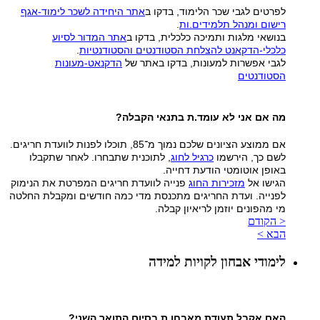
לפרטים לגבי שכר הלימוד, בדקו ב
אתר היחידה לשכר לימוד-אגף
רישום ומנהל תלמידים.ות
.
בנושאי מלגות ותמיכה כלכלית, בדקו ב
אתר המדור לסיוע
כלכלי-הדקאנט להצלחת הסטודנטים והסטודנטיות
.
לגבי אפשרות למעונות, בדקו באתר של
הדקנאט-מעונות
הסטודנטים
מה אם אני לא עומד.ת בתנאי הקבלה?
אם ממוצע הציונים שלכם נמוך מ־85, תוכלו לפנות לוועדת חריגים.
לשם כך, הירשמו
כרגיל לחוג
, לתוכנית שתבחרו. לאחר שתקבלו
באופן אוטומטי הודעת דחייה.
הגישו אל
מזכירות החוג
פנייה לוועדת חריגים המפרטת את הנימוק
לפנייה. ועדת החריגים מתכנסת מדי כמה חודשים ומקבלת החלטה
מי מהפונים יוזמן לריאיון קבלה.
< הקודם
הבא >
לימודי אבחון לקויות למידה
האם אקבל תעודת מאבחן.ת בסיום התואר השני?