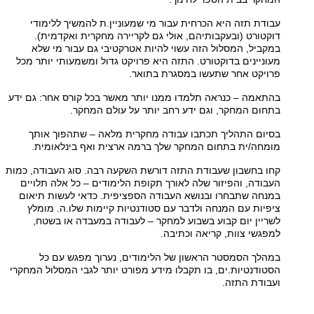
עבודת תזה היא הכרחית עבור מי שמעוניין.ת להמשיך ללימודי
דוקטורט (ובעקבותיהם, אולי גם לקריירה מחקרית ואקדמית).
במקביל, המסלול הזה עשוי להיות אטרקטיבי גם עבור מי שלא
מעוניינים בדוקטורט. התזה היא פרויקט גדול ומשמעותי יותר מכל
פרויקט אחר שתעשו במסגרת בתואר.
בהתאמה – כנראה תלמדו ממנו יותר מאשר בכל קורס אחר: גם ידע
בתחום המחקר, וגם ידע רחב יותר על עולם המחקר.
בסיום התהליך תכתבו עבודה מחקרית מלאה – שתהפוך אותך
מומחה/ית בתחום המחקר שלך ברמה ארצית ואף בינלאומית.
קחו בחשבון שעבודת התזה דורשת השקעה רבה. סוג העבודה, כמות
העבודה, והפיזור שלה לאורך תקופת הלימודים – כל אלה תלויים
במנחה שתבחרו ובנושא העבודה הספציפית. כדאי לעשות תיאום
ציפיות עם המנחה ולדבר עם סטודנטיות קיימות שלו.ה. מומלץ
לשריין יום קבוע בשבוע למחקר – לעבודה במעבדה או בשטח,
למפגשי צוות, קריאה וכתיבה.
במהלך הסמסטר הראשון של הלימודים, נערוך מפגש עם כל
הסטודנטיות.ים, בו תקבלו מידע מפורט יותר לגבי המסלול המחקרי
ועבודת התזה.