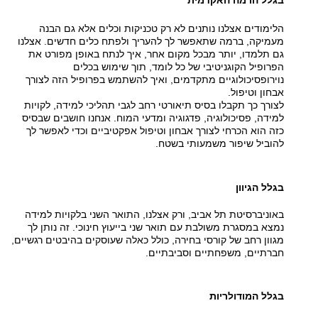
בגלל הרמה האקדמית
הלימודים אצלנו נותנים לא רק טכניקות וכלים אלא גם הבנה
מעמיקה, ברמה שתאפשר לך להעריך ולפתח כלים חדשים. אצלנו
גם תלמדו, יותר מבכל מקום אחר, איך לנתח באופן מפורט את
הפרופיל הקוגניטיבי של כל לומד, תוך שימוש בכלים
נוירופסיכולוגיים מתקדמים, ואיך להשתמש בפרופיל הזה לצורך
אבחון וטיפול.
לצורך כך תקבלו בסיס תיאורטי רחב לגבי תהליכי למידה, לקויות
למידה, פסיכולוגיה, פדגוגיה ומדעי המוח. אנחנו חושבים שבסיס
כזה הוא הכרחי לצורך אבחון וטיפול אפקטיביים וכדי לאפשר לך
להוביל שיפור משמעותי בשטח.
בגלל הגיוון
באוניברסיטת תל אביב, ורק אצלנו, התואר השני בלקויות למידה
נמצא במסגרת משולבת עם תואר שני בייעוץ חינוכי. זה נותן לך
מגוון רחב של קורסי בחירה, כולל כאלה שעוסקים בהיבטים רגשיים,
חברתיים, משפחתיים וסביבתיים.
בגלל המודולריות