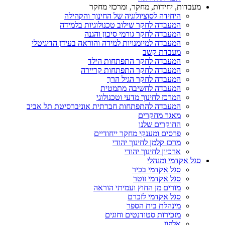
מעבדות, יחידות, מחקר, ומרכזי מחקר
היחידה לסוציולוגיה של החינוך והקהילה
המעבדה לחקר שילוב טכנולוגיות בלמידה
המעבדה לחקר גורמי סיכון והגנה
המעבדה למיומנויות למידה והוראה בעידן הדיגיטלי
מעבדת קשב
המעבדה לחקר התפתחות הילד
המעבדה לחקר התפתחות קריירה
המעבדה לחקר הגיל הרך
המעבדה לחשיבה מתמטית
המרכז לחינוך מדעי וטכנולוגי
המעבדה להתפתחות חברתית אוניברסיטת תל אביב
מאגר מחקרים
החוקרים שלנו
פרסים ומענקי מחקר ייחודיים
מרכז קלמן לחינוך יהודי
ארכיון לחינוך יהודי
סגל אקדמי ומנהלי
סגל אקדמי בכיר
סגל אקדמי זוטר
מורים מן החוץ ועמיתי הוראה
סגל אקדמי לזכרם
מינהלת בית הספר
מזכירות סטודנטים וחוגים
אלפון