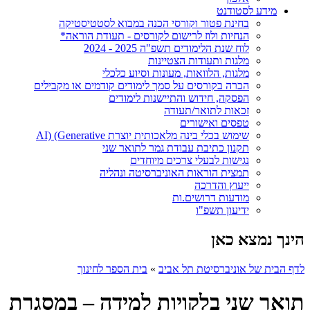
מידע לסטודנט
בחינת פטור וקורסי הכנה במבוא לסטטיסטיקה
הנחיות ולוז לרישום לקורסים - תעודת הוראה*
לוח שנת הלימודים תשפ"ה 2025 - 2024
מלגות ותעודות הצטיינות
מלגות, הלוואות, מעונות וסיוע כלכלי
הכרה בקורסים על סמך לימודים קודמים או מקבילים
הפסקה, חידוש והתיישנות לימודים
זכאות לתואר/תעודה
טפסים ואישורים
שימוש בכלי בינה מלאכותית יוצרת AI) (Generative
תקנון כתיבת עבודת גמר לתואר שני
נגישות לבעלי צרכים מיוחדים
תמצית הוראות האוניברסיטה ונהליה
ייעוץ והדרכה
מודעות דרושים.ות
ידיעון תשפ"ו
הינך נמצא כאן
לדף הבית של אוניברסיטת תל אביב
»
בית הספר לחינוך
תואר שני בלקויות למידה – במסגרת