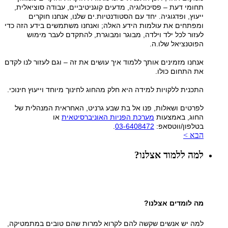
תחומי דעת – פסיכולוגיה, מדעים קוגניטיביים, עבודה סוציאלית,
ייעוץ, ופדגוגיה. יחד עם הסטודנטיות.ים שלנו, אנחנו חוקרים
ומפתחים את עולמות הידע האלה; ואנחנו משתמשים בידע הזה כדי
לעזור לכל ילד וילדה, מבוגר ומבוגרת, להתקדם לעבר מימוש
הפוטנציאל שלו.ה.
אנחנו מזמינים אותך ללמוד איך עושים את זה – וגם לעזור לנו לקדם
את התחום כולו.
התכנית ללקויות למידה היא חלק מהחוג לחינוך מיוחד וייעוץ חינוכי.
לפרטים ושאלות, פנו אל בת שבע גרניט, האחראית המנהלית של
החוג, באמצעות
מערכת הפניות האוניברסיטאית
או
בטלפון/ווטסאפ:
03-6408472
.
הבא >
למה ללמוד אצלנו?
מה לומדים אצלנו?
למה יש אנשים שקשה להם לקרוא למרות שהם טובים במתמטיקה,