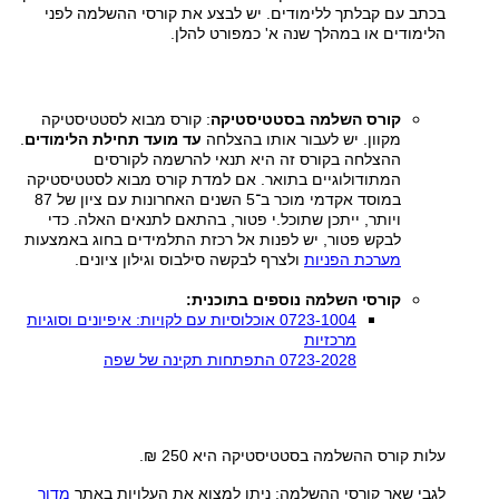
בכתב עם קבלתך ללימודים. יש לבצע את קורסי ההשלמה לפני
הלימודים או במהלך שנה א' כמפורט להלן.
קורס השלמה בסטטיסטיקה
: קורס מבוא לסטטיסטיקה
מקוון. יש לעבור אותו בהצלחה
עד מועד תחילת הלימודים
.
ההצלחה בקורס זה היא תנאי להרשמה לקורסים
המתודולוגיים בתואר. אם למדת קורס מבוא לסטטיסטיקה
במוסד אקדמי מוכר ב־5 השנים האחרונות עם ציון של 87
ויותר, ייתכן שתוכל.י פטור, בהתאם לתנאים האלה. כדי
לבקש פטור, יש לפנות אל רכזת התלמידים בחוג באמצעות
מערכת הפניות
ולצרף לבקשה סילבוס וגילון ציונים.
קורסי השלמה נוספים בתוכנית:
0723-1004 אוכלוסיות עם לקויות: איפיונים וסוגיות
מרכזיות
0723-2028 התפתחות תקינה של שפה
עלות קורס ההשלמה בסטטיסטיקה היא 250 ₪.
לגבי שאר קורסי ההשלמה: ניתן למצוא את העלויות באתר
מדור