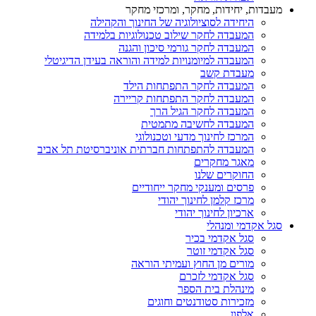
מעבדות, יחידות, מחקר, ומרכזי מחקר
היחידה לסוציולוגיה של החינוך והקהילה
המעבדה לחקר שילוב טכנולוגיות בלמידה
המעבדה לחקר גורמי סיכון והגנה
המעבדה למיומנויות למידה והוראה בעידן הדיגיטלי
מעבדת קשב
המעבדה לחקר התפתחות הילד
המעבדה לחקר התפתחות קריירה
המעבדה לחקר הגיל הרך
המעבדה לחשיבה מתמטית
המרכז לחינוך מדעי וטכנולוגי
המעבדה להתפתחות חברתית אוניברסיטת תל אביב
מאגר מחקרים
החוקרים שלנו
פרסים ומענקי מחקר ייחודיים
מרכז קלמן לחינוך יהודי
ארכיון לחינוך יהודי
סגל אקדמי ומנהלי
סגל אקדמי בכיר
סגל אקדמי זוטר
מורים מן החוץ ועמיתי הוראה
סגל אקדמי לזכרם
מינהלת בית הספר
מזכירות סטודנטים וחוגים
אלפון