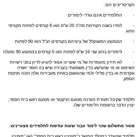
הקריטריונים הם:
·
התלמידים אינם גוררי לימודים
·
למדו בשנה הקודמת סה"כ 20 ש"ס ו/או 6 קורסים לפחות מקורסי
החוג
·
הממוצע המשוקלל של ציוניהם בקורסים הנ"ל הוא 90 לפחות
·
לימודים בחוג שני 16 ש"ס לפחות ו/או 5 קורסים בממוצע 90 ומעלה
·
לא תידון מועמדות של מי שעניינו אמור להגיע לדיון בפני רשויות
השיפוט או מי שהורשע בדין משמעתי בעבירה שיש בה חוסר יושרה
אקדמית או בדין פלילי ולמי שהואשם באחת מעבירות אלה וזוכה מחמת
הספק.
תלמיד שקיבל תעודת הערכה מטעם הרקטור או מטעם ראש בית הספר,
יצוין הדבר ברשומת הלימודים שלו.
פטור מתשלום שכר לימוד עבור שעות עודפות לתלמידים מצטיינים:
תלמיד שהוגדר במהלך התואר כ"מצטיין ראש בית הספר" ו/או "מצטיין