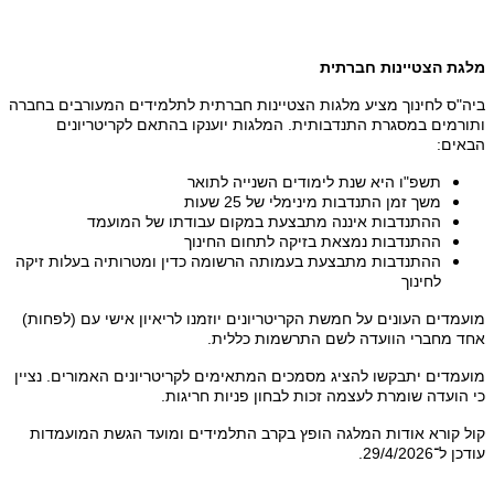
מלגת הצטיינות חברתית
ביה"ס לחינוך מציע מלגות הצטיינות חברתית לתלמידים המעורבים בחברה
ותורמים במסגרת התנדבותית. המלגות יוענקו בהתאם לקריטריונים
הבאים:
תשפ"ו היא שנת לימודים השנייה לתואר
משך זמן התנדבות מינימלי של 25 שעות
ההתנדבות איננה מתבצעת במקום עבודתו של המועמד
ההתנדבות נמצאת בזיקה לתחום החינוך
ההתנדבות מתבצעת בעמותה הרשומה כדין ומטרותיה בעלות זיקה
לחינוך
מועמדים העונים על חמשת הקריטריונים יוזמנו לריאיון אישי עם (לפחות)
אחד מחברי הוועדה לשם התרשמות כללית
.
מועמדים יתבקשו להציג מסמכים המתאימים לקריטריונים האמורים. נציין
כי הועדה שומרת לעצמה זכות לבחון פניות חריגות
.
קול קורא אודות המלגה הופץ בקרב התלמידים ומועד הגשת המועמדות
עודכן ל־29/4/2026.