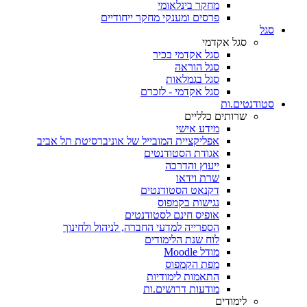
מחקר בינלאומי
פרסים ומענקי מחקר ייחודיים
סגל
סגל אקדמי
סגל אקדמי בכיר
סגל הוראה
סגל בגמלאות
סגל אקדמי - לזכרם
סטודנטים.ות
שרותים כלליים
מידע אישי
אפליקציית המובייל של אוניברסיטת תל אביב
אגודת הסטודנטים
ייעוץ והדרכה
שרת וידאו
דקנאט הסטודנטים
נגישות בקמפוס
אופיס חינם לסטודנטים
הספרייה למדעי החברה, לניהול ולחינוך
לוח שנת הלימודים
מודל Moodle
מפת הקמפוס
התאמות לימודיות
מודעות דרושים.ות
לימודים