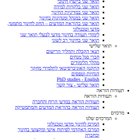
תואר שני בייעוץ חינוכי
תואר שני בלקויות למידה
תואר שני במדיניות החינוך
תואר שני במנהל ומנהיגות בחינוך
תואר שני בהוראת המדעים – החוג לחינוך מתמטי,
מדעי וטכנולוגי
לימודי תעודה בחינוך מדעי לבעלי תואר שני
תואר שני בחינוך רב לשוני
תואר שלישי
תנאי הקבלה ותהליך הרישום
חברי סגל מנחים
מהלך הלימודים
התקנון האוניברסיטאי לתלמידי מחקר
הנחיות וטפסים
PhD studies - English
תואר שלישי - צור קשר
תעודות הוראה
תעודות הוראה
תעודות הוראה במדעי הרוח והחברה
תעודות הוראה בהוראת המדעים והמתמטיקה
מרכזים
המרכזים שלנו
המרכז לחינוך מדעי וטכנולוגי
המרכז האקדמי לפיתוח אישי ומקצועי בחינוך
ובחברה