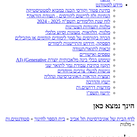
מידע לסטודנט
בחינת פטור וקורסי הכנה במבוא לסטטיסטיקה
הנחיות ולוז לרישום לקורסים - תעודת הוראה*
לוח שנת הלימודים תשפ"ה 2025 - 2024
מלגות ותעודות הצטיינות
מלגות, הלוואות, מעונות וסיוע כלכלי
הכרה בקורסים על סמך לימודים קודמים או מקבילים
הפסקה, חידוש והתיישנות לימודים
זכאות לתואר/תעודה
טפסים ואישורים
שימוש בכלי בינה מלאכותית יוצרת AI) (Generative
תקנון כתיבת עבודת גמר לתואר שני
נגישות לבעלי צרכים מיוחדים
תמצית הוראות האוניברסיטה ונהליה
ייעוץ והדרכה
מודעות דרושים.ות
ידיעון תשפ"ו
הינך נמצא כאן
לדף הבית של אוניברסיטת תל אביב
»
בית הספר לחינוך
»
סטודנטים.ות
»
מלגות