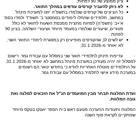
ציון ממוצע של 90 לפחות;
לא ניתן להעביר קורסים עודפים במהלך התואר.
כל הציונים של קורסים שנלמדו בתשפ"ה יוזנו למערכת מינהל
במחשב, תלמידים שהחלו לימודים בסמסטר ב' תשפ"ד ולמדו בסמ'
א'+ב' (תשפ"ה) לפחות מחצית ממכסת השעות לתואר לא כולל
פטורים, שיעורים שנלמדו במעמד מיוחד ושיעורי השלמה, בציון 90
לפחות.
יש לשים לב שהקורסים מופיעים רק במסגרת לימודי התואר השני,
לא יאוחר מ-31.1.2026;
·
עדיפות תינתן לתלמידי תואר שני במסלול עם עבודת גמר. רישום
למסלול זה יהיה מעודכן במערכת מינהל במחשב לא יאוחר מ-31.1.2026.
על התלמידים מוטלת האחריות לוודא כי בחודש ינואר הם רשומים
במערכת מידע אישי לתלמיד במסלול עם עבודת גמר.
ועדת המלגות תבחר מבין המועמדים הנ"ל את הזכאים למלגה ואת
גובה המלגות.
המלגות ותעודות ההערכה מטעם ראש בית הספר יוענקו בטקס מיוחד
שמתקיים לקראת סוף השנה.