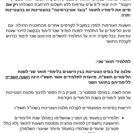
רקטור" יהיה זכאי ל־6 ש"ס עודפות ללא תשלום להרחבת השכלתו
רק אם
סיים את לימודיו לתואר "בוגר אוניברסיטה" בהצטיינות או בהצטיינות
יתרה
.
השעות העודפות ילמדו במקביל לקורסים אחרים מהתוכנית הרגילה. עם
סיום הלימודים על התלמיד לפנות למדור שכר לימוד בבקשה לזיכוי שעות
עודפות. בכל מקרה יהיה על התלמיד להשלים מינימום שכר לימוד כנדרש
לקבלת התואר.
לתלמידי תואר שני:
מלגה על בסיס הצטיינות בגין הישגים בלימודי תואר שני לשנת
הלימודים תשפ"ה, מיועדת לתלמידים אשר תשפ"ו הינה
השנה השנייה
ללימודיהם בתואר השני
אחת לשנה, במהלך סמסטר ב', מעניק בית הספר לחינוך מלגות הצטיינות
על סמך לימודים בשנת הלימודים הקודמת.
דרישות בסיסיות ממועמדים לקבלת מלגת הצטיינות בשנה"ל תשפ"ו:
תלמידים במעמד מן המניין שהשלימו במהלך שנת הלימודים
הראשונה (תשפ"ה) לפחות מחצית ממכסת השעות לתואר (לא כולל
פטורים, שיעורים שנלמדו במעמד מיוחד ושיעורי השלמה);