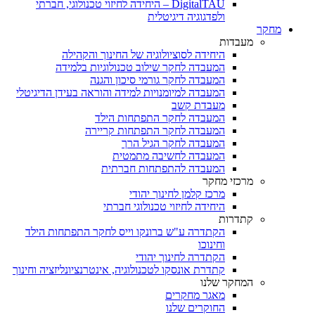
DigitalTAU – היחידה לחיזוי טכנולוגי, חברתי
ולפדגוגיה דיגיטלית
מחקר
מעבדות
היחידה לסוציולוגיה של החינוך והקהילה
המעבדה לחקר שילוב טכנולוגיות בלמידה
המעבדה לחקר גורמי סיכון והגנה
המעבדה למיומנויות למידה והוראה בעידן הדיגיטלי
מעבדת קשב
המעבדה לחקר התפתחות הילד
המעבדה לחקר התפתחות קריירה
המעבדה לחקר הגיל הרך
המעבדה לחשיבה מתמטית
המעבדה להתפתחות חברתית
מרכזי מחקר
מרכז קלמן לחינוך יהודי
היחידה לחיזוי טכנולוגי חברתי
קתדרות
הקתדרה ע"ש ברונקו וייס לחקר התפתחות הילד
וחינוכו
הקתדרה לחינוך יהודי
קתדרת אונסקו לטכנולוגיה, אינטרנציונליזציה וחינוך
המחקר שלנו
מאגר מחקרים
החוקרים שלנו