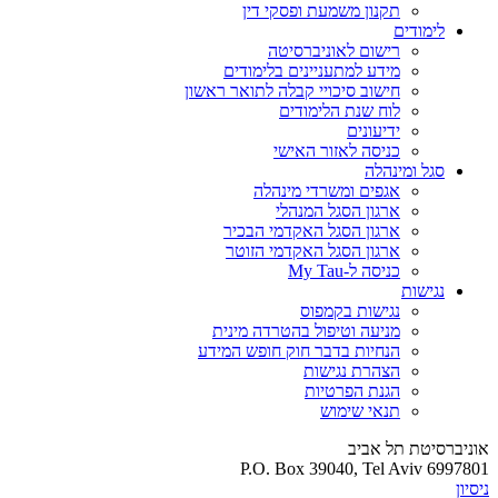
תקנון משמעת ופסקי דין
לימודים
רישום לאוניברסיטה
מידע למתעניינים בלימודים
חישוב סיכויי קבלה לתואר ראשון
לוח שנת הלימודים
ידיעונים
כניסה לאזור האישי
סגל ומינהלה
אגפים ומשרדי מינהלה
ארגון הסגל המנהלי
ארגון הסגל האקדמי הבכיר
ארגון הסגל האקדמי הזוטר
כניסה ל-My Tau
נגישות
נגישות בקמפוס
מניעה וטיפול בהטרדה מינית
הנחיות בדבר חוק חופש המידע
הצהרת נגישות
הגנת הפרטיות
תנאי שימוש
אוניברסיטת תל אביב
P.O. Box 39040, Tel Aviv 6997801
ניסיון