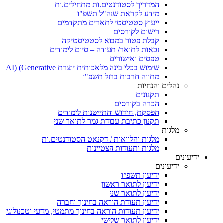
המדריך לסטודנטים.ות מתחילים.ות
מידע לקראת שנה"ל תשפ"ו
ייעוץ סטטיסטי לתארים מתקדמים
רישום לקורסים
קבלת פטור במבוא לסטטיסטיקה
זכאות לתואר/ תעודה – סיום לימודים
טפסים ואישורים
שימוש בכלי בינה מלאכותית יוצרת AI) (Generative
מתווה חרבות ברזל תשפ"ו
נהלים והנחיות
תקנונים
הכרה בקורסים
הפסקת, חידוש והתיישנות לימודים
תקנון כתיבת עבודת גמר לתואר שני
מלגות
מלגות והלוואות / דקנאט הסטודנטים.ות
מלגות ותעודות הצטיינות
ידיעונים
ידיעונים
ידיעון תשפ״ו
ידיעון לתואר ראשון
ידיעון לתואר שני
ידיעון תעודת הוראה בחינוך וחברה
ידיעון תעודות הוראה בחינוך מתמטי, מדעי וטכנולוגי
ידיעון לתואר שלישי