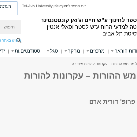
מערכת פ
בית הספר לחינוך
אלפון
Tel-Aviv University
פר לחינוך ע"ש חיים וג'ואן קונסטנטינר
חיפוש
ה למדעי הרוח ע"ש לסטר וסאלי אנטין
סיטת תל אביב
חיפוש באתר ז
דות הוראה
מרכזים
מחקר
סגל
סטודנטים.ות
ידי
|
|
|
|
|
ל מחומש ההורות – עקרונות להורות מיטיבה
מש ההורות – עקרונות להורות
רופ' דורית ארם