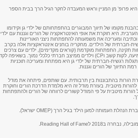
היא פרופ' מן המניין וראש המעבדה לחקר הגיל הרך בבית הספר
נת מקומו של תיווך המבוגרים בהתפתחותם של ילדי גן וקידומו
הערבית.
היא חוקרת את אופי האינטראקציה של הורים וגננות עם ילדי
כתיבה ומעריכה את משמעותה להתפתחות ניצני האוריינות
ית-חברתית של הילדים.
מחקריה בוחנים אינטראקציות אלה בקרב
ת תקינה, התפתחות מוקדמת (קוראים מקדימים), ילדים עם צרכים
יעה, לקות קשב ו
CP
) וילדים ממיצב חברתי כלכלי נמוך.
בשאיפה לקד
הסתגלות רגשית-חברתית של ילדי גן היא מפתחת ומעריכה תוכניות
מת התיווך של הורים וגננות.
ת הורות בהתבוננות בין תרבותית.
עם שותפים, פיתחה את מודל
להורות מיטבית. בעזרת מודל זה היא מלמדת הדרכת הורים וחוקרת
 הורות מיטבית על פי המודל קשורים לרווחה של הורים ולהתפתחות
ך.
ברת הנהלת העמותה למען הילד בגיל הרך (
OMEP
ישראל).
ילה, נבחרה ב2018 ל
Reading Hall of Fame
.