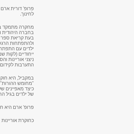
פרופ' דורית ארם 
לחינוך.
מחקרה מתמקד בהב
בחברה היהודית ו
בעת קריאת ספר ו
ולהתפתחות הרגש
ילדים עם התפתחו
ייחודיים (לקות שמ
ניצני אוריינות ו
התערבות לקידום ר
במקביל, היא חוקר
"מחומש ההורות" 
כיצד מאפיינים של
של ילדים בגיל הר
פרופ' ארם היא ח
כחוקרת אוריינות מוב