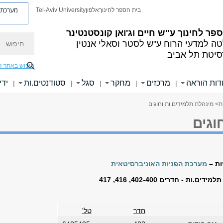
מערכת פ
בית הספר לחינוך
אלפון
Tel-Aviv University
פר לחינוך ע"ש חיים וג'ואן קונסטנטינר
חיפוש
ה למדעי הרוח ע"ש לסטר וסאלי אנטין
סיטת תל אביב
חיפוש באתר ז
דות הוראה
מרכזים
מחקר
סגל
סטודנטים.ות
ידי
|
|
|
|
|
ת
> מינהלת תלמידים.ות וחוגים
וגים
ות
–
מערכת הפניות האוניברסיטאית
תלמידים.ות
- חדרים 402-400, 416, 417
חדר
טל'