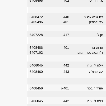
נגה חודוס
402
6405495
בת שבע גרניט
440
6408472
עדי קרסיק
401
6405496
חן לוי
417
6407228
אדוה צור
401
6408486
ד"ר נטע טנר יהלום
6407102
גילה לוי נוה
442
6406045
יעל פרצ'יק
443
6408460
אודליה בכר
401א
6408459
גילה לוי נוה
442
6406045