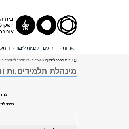
תוכן
תפריט
עליון
ראשי
בית הס
הפקולט
אוניבר
אודות
חוגים ותוכניות לימוד
תעו
|
|
הינך נמצא כאן
>
בית הספר לחינוך
>
מועמדים.ות
>
מדריך למועמדים.ו
מינהלת תלמידים.ות וח
לפני
מינהלת 