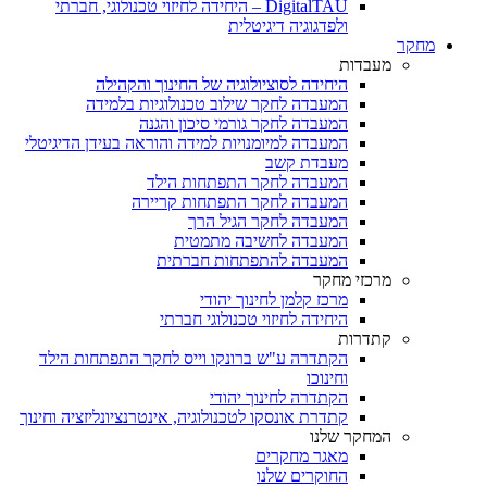
DigitalTAU – היחידה לחיזוי טכנולוגי, חברתי
ולפדגוגיה דיגיטלית
מחקר
מעבדות
היחידה לסוציולוגיה של החינוך והקהילה
המעבדה לחקר שילוב טכנולוגיות בלמידה
המעבדה לחקר גורמי סיכון והגנה
המעבדה למיומנויות למידה והוראה בעידן הדיגיטלי
מעבדת קשב
המעבדה לחקר התפתחות הילד
המעבדה לחקר התפתחות קריירה
המעבדה לחקר הגיל הרך
המעבדה לחשיבה מתמטית
המעבדה להתפתחות חברתית
מרכזי מחקר
מרכז קלמן לחינוך יהודי
היחידה לחיזוי טכנולוגי חברתי
קתדרות
הקתדרה ע"ש ברונקו וייס לחקר התפתחות הילד
וחינוכו
הקתדרה לחינוך יהודי
קתדרת אונסקו לטכנולוגיה, אינטרנציונליזציה וחינוך
המחקר שלנו
מאגר מחקרים
החוקרים שלנו