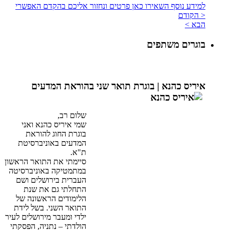
למידע נוסף השאירו כאן פרטים ונחזור אליכם בהקדם האפשרי
< הקודם
הבא >
בוגרים משתפים
איריס כהנא |
בוגרת תואר שני בהוראת המדעים
שלום רב,
שמי איריס כהנא ואני
בוגרת החוג להוראת
המדעים באוניברסיטת
ת"א.
סיימתי את התואר הראשון
במתמטיקה באוניברסיטה
העברית בירושלים ושם
התחלתי גם את שנת
הלימודים הראשונה של
התואר השני. בשל לידת
ילדי ומעבר מירושלים לעיר
הולדתי – נתניה, הפסקתי