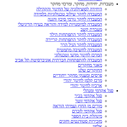
מעבדות, יחידות, מחקר, ומרכזי מחקר
היחידה לסוציולוגיה של החינוך והקהילה
המעבדה לחקר שילוב טכנולוגיות בלמידה
המעבדה לחקר גורמי סיכון והגנה
המעבדה למיומנויות למידה והוראה בעידן הדיגיטלי
מעבדת קשב
המעבדה לחקר התפתחות הילד
המעבדה לחקר התפתחות קריירה
המעבדה לחקר הגיל הרך
המעבדה לחשיבה מתמטית
המרכז לחינוך מדעי וטכנולוגי
המעבדה להתפתחות חברתית אוניברסיטת תל אביב
מאגר מחקרים
החוקרים שלנו
פרסים ומענקי מחקר ייחודיים
מרכז קלמן לחינוך יהודי
ארכיון לחינוך יהודי
סגל אקדמי ומנהלי
סגל אקדמי בכיר
סגל אקדמי זוטר
מורים מן החוץ ועמיתי הוראה
סגל אקדמי לזכרם
מינהלת בית הספר
מזכירות סטודנטים וחוגים
אלפון