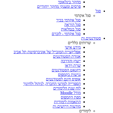
מחקר בינלאומי
פרסים ומענקי מחקר ייחודיים
סגל
סגל אקדמי
סגל אקדמי בכיר
סגל הוראה
סגל בגמלאות
סגל אקדמי - לזכרם
סטודנטים.ות
שרותים כלליים
מידע אישי
אפליקציית המובייל של אוניברסיטת תל אביב
אגודת הסטודנטים
ייעוץ והדרכה
שרת וידאו
דקנאט הסטודנטים
נגישות בקמפוס
אופיס חינם לסטודנטים
הספרייה למדעי החברה, לניהול ולחינוך
לוח שנת הלימודים
מודל Moodle
מפת הקמפוס
התאמות לימודיות
מודעות דרושים.ות
לימודים