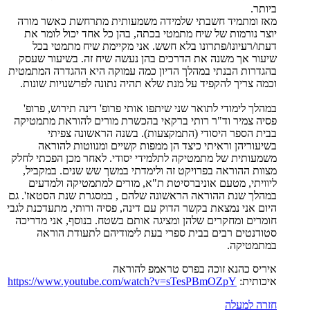
ביותר.
מאז ומתמיד חשבתי שלמידה משמעותית מתרחשת כאשר מורה
יוצר נורמות של שיח מתמטי בכתה, בהן כל אחד יכול לומר את
דעתו/רעיונו/פתרונו בלא חשש. אני מקיימת שיח מתמטי בכל
שיעור אך משנה את הדרכים בהן נעשה שיח זה. בשיעור שעסק
בהגדרות הבנתי במהלך הדיון כמה עמוקה היא ההגדרה המתמטית
וכמה צריך להקפיד על מנת שלא תהיה נתונה לפרשנויות שונות.
במהלך לימודי לתואר שני שיתפו אותי פרופ' דינה תירוש, פרופ'
פסיה צמיר וד"ר רותי ברקאי בהכשרת מורים להוראת מתמטיקה
בבית הספר היסודי (התמקצעות). בשנה הראשונה צפיתי
בשיעוריהן וראיתי כיצד הן ממפות קשיים ומנווטות להוראה
משמעותית של מתמטיקה לתלמידי יסודי. לאחר מכן הפכתי לחלק
מצוות ההוראה בפרויקט זה ולימדתי במשך שש שנים. במקביל,
ליוויתי, מטעם אוניברסיטת ת"א, מורים למתמטיקה ולמדעים
במהלך שנת ההוראה הראשונה שלהם , במסגרת שנת הסטאז'. גם
היום אני נמצאת בקשר הדוק עם דינה, פסיה ורותי, מתעדכנת לגבי
חומרים ומחקרים שלהן ומציגה אותם בשטח. בנוסף, אני מדריכה
סטודנטים רבים בבית ספרי בעת לימודיהם לתעודת הוראה
במתמטיקה.
איריס כהנא זוכה בפרס טראמפ להוראה
איכותית:
https://www.youtube.com/watch?v=sTesPBmOZpY
חזרה למעלה