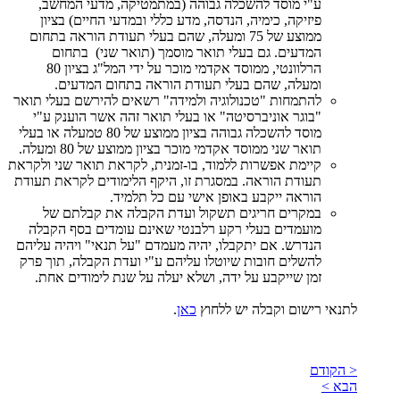
ע"י מוסד להשכלה גבוהה (במתמטיקה, מדעי המחשב,
פיזיקה, כימיה, הנדסה, מדע כללי ובמדעי החיים) בציון
ממוצע של 75 ומעלה, שהם בעלי תעודת הוראה בתחום
המדעים. גם בעלי תואר מוסמך (תואר שני) בתחום
הרלוונטי, ממוסד אקדמי מוכר על ידי המל"ג בציון 80
ומעלה, שהם בעלי תעודת הוראה בתחום המדעים.
להתמחות "טכנולוגיה ולמידה" רשאים להירשם בעלי תואר
"בוגר אוניברסיטה" או בעלי תואר זהה אשר הוענק ע"י
מוסד להשכלה גבוהה בציון ממוצע של 80 טמעלה או בעלי
תואר שני ממוסד אקדמי מוכר בציון ממוצע של 80 ומעלה.
קיימת אפשרות ללמוד, בו-זמנית, לקראת תואר שני ולקראת
תעודת הוראה. במסגרת זו, היקף הלימודים לקראת תעודת
הוראה ייקבע באופן אישי עם כל תלמיד.
במקרים חריגים תשקול ועדת הקבלה את קבלתם של
מועמדים בעלי רקע רלבנטי שאינם עומדים בסף הקבלה
הנדרש. אם יתקבלו, יהיה מעמדם "על תנאי" ויהיה עליהם
להשלים חובות שיוטלו עליהם ע"י ועדת הקבלה, תוך פרק
זמן שייקבע על ידה, ושלא יעלה על שנת לימודים אחת.
לתנאי רישום וקבלה יש ללחוץ
כאן
.
< הקודם
הבא >