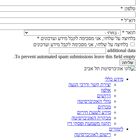
טלפון:
*
דוא"ל
*
תואר
*
בלחיצה על שלח/י, אני מסכימה לקבל מידע ועדכונים
*
בלחיצה על שלח/י, אני מסכימה לקבל מידע ועדכונים
additional data
To prevent automated spam submissions leave this field empty.
מידע כללי
יצירת קשר ודרכי הגעה
אלפון
דרושים
נהלי האוניברסיטה
מכרזים
מידע לשעת חירום
מבקרת האוניברסיטה
תקנון משמעת ופסקי דין
לימודים
רישום לאוניברסיטה