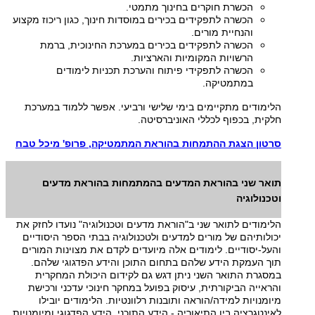
הכשרת חוקרים בחינוך מתמטי.
הכשרה לתפקידים בכירים במוסדות חינוך, כגון ריכוז מקצוע
והנחיית מורים.
הכשרה לתפקידים בכירים במערכת החינוכית, ברמת
הרשויות המקומיות והארציות.
הכשרה לתפקידי פיתוח והערכת תכניות לימודים
במתמטיקה.
הלימודים מתקיימים בימי שלישי ורביעי. אפשר ללמוד במערכת
חלקית, בכפוף לכללי האוניברסיטה.
סרטון הצגת ההתמחות בהוראת המתמטיקה, פרופ' מיכל טבח
תואר שני בהוראת המדעים בהמתמחות בהוראת מדעים
וטכנולוגיה
הלימודים לתואר שני ב"הוראת מדעים וטכנולוגיה" נועדו לחזק את
יכולותיהם של מורים למדעים ולטכנולוגיה בבתי הספר היסודיים
והעל-יסודיים. לימודים אלה מיועדים לקדם את מצוינות המורים
תוך העמקת הידע שלהם בתחום התוכן והידע הפדגוגי שלהם.
במסגרת התואר השני ניתן דגש גם לקידום היכולת המחקרית
והראייה הביקורתית, עיסוק בפועל במחקר חינוכי עדכני ורכישת
מיומנויות למידה/הוראה ותובנות רלוונטיות. הלימודים יובילו
לאינטגרציה בין התיאוריה - הידע התוכני, הידע הפדגוגי ומיומנויות