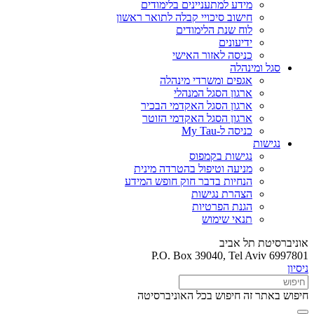
מידע למתעניינים בלימודים
חישוב סיכויי קבלה לתואר ראשון
לוח שנת הלימודים
ידיעונים
כניסה לאזור האישי
סגל ומינהלה
אגפים ומשרדי מינהלה
ארגון הסגל המנהלי
ארגון הסגל האקדמי הבכיר
ארגון הסגל האקדמי הזוטר
כניסה ל-My Tau
נגישות
נגישות בקמפוס
מניעה וטיפול בהטרדה מינית
הנחיות בדבר חוק חופש המידע
הצהרת נגישות
הגנת הפרטיות
תנאי שימוש
אוניברסיטת תל אביב
P.O. Box 39040, Tel Aviv 6997801
ניסיון
חיפוש באתר זה
חיפוש בכל האוניברסיטה