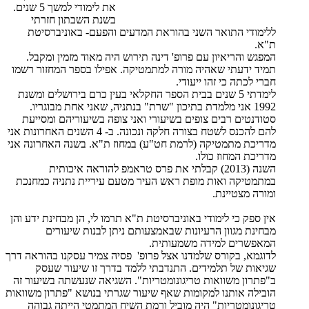
את לימודי למשך 5 שנים.
בשנת השבתון חזרתי
ללימודי התואר השני בהוראת המדעים והפעם- באוניברסיטת
ת"א.
המפגש והריאיון עם פרופ' דינה תירוש היה מאוד מזמין ומקבל.
תמיד ידעתי שאהיה מורה למתמטיקה. אפילו בספר המחזור רשמו
חברי לכתה כי זהו ייעודי.
לימדתי 5 שנים בבית הספר החקלאי בעין כרם בירושלים ומשנת
1992 אני מלמדת בתיכון "שרת" בנתניה, שאני אחת מבוגריו.
סטודנטים רבים צופים בשיעורי ואני צופה בשיעוריהם ומסייעת
להם להכנס לשטח בצורה חלקה ונכונה. ב- 4 השנים האחרונות אני
מדריכת מתמטיקה (לרמת חט"ע) במחוז ת"א. בשנה האחרונה אני
מדריכת המחוז כולו.
השנה (2013) קבלתי את פרס טראמפ להוראה איכותית
במתמטיקה ואות מופת ראש העיר מטעם עיריית נתניה כמחנכת
ומורה מצטיינת.
אין ספק כי לימודי באוניברסיטת ת"א תרמו לי, הן מבחינת ידע והן
מבחינת מגוון הרעיונות שבאמצעותם ניתן לבנות שיעורים
המאפשרים למידה משמעותית.
לדוגמא, בקורס שלמדנו אצל פרופ' פסיה צמיר עסקנו בהוראה דרך
שגיאות של תלמידים. התנדבתי ללמד בדרך זו שיעור שעסק
ב"פתרון משוואות טריגונומטריות". השגיאה שנעשתה בשיעור זה
הובילה אותנו למקומות שאף שיעור שגרתי בנושא "פתרון משוואות
טריגונומטריות" היה מוביל ורמת השיח המתמטי הייתה גבוהה