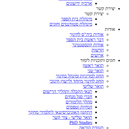
ארכיון ידיעונים
יצירת קשר
יצירת קשר
מינהלת בית הספר
מינהלת סטודנטים וחוגים
אודות
אודות ביה"ס לחינוך
דבר ראשת בית הספר
אודות קונסטנטינר
חדשות
ארועים
חוגים ותוכניות לימוד
תואר ראשון
תואר שני
החוג למדיניות ומינהל בחינוך
החוג לחינוך מיוחד ולייעוץ חינוכי
תואר שלישי
תנאי הקבלה ותהליך הרישום
חברי סגל מנחים
מהלך הלימודים
הנחיות וטפסים
התקנון האוניברסיטאי לתלמידי מחקר
תואר שלישי - צור קשר
PhD Studies
תעודת הוראה