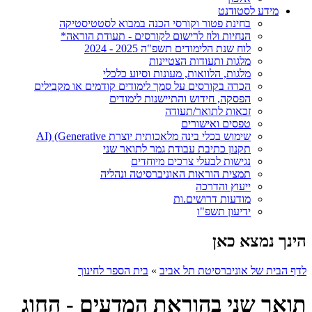
מידע לסטודנט
בחינת פטור וקורסי הכנה במבוא לסטטיסטיקה
הנחיות ולוז לרישום לקורסים - תעודת הוראה*
לוח שנת הלימודים תשפ"ה 2025 - 2024
מלגות ותעודות הצטיינות
מלגות, הלוואות, מעונות וסיוע כלכלי
הכרה בקורסים על סמך לימודים קודמים או מקבילים
הפסקה, חידוש והתיישנות לימודים
זכאות לתואר/תעודה
טפסים ואישורים
שימוש בכלי בינה מלאכותית יוצרת AI) (Generative
תקנון כתיבת עבודת גמר לתואר שני
נגישות לבעלי צרכים מיוחדים
תמצית הוראות האוניברסיטה ונהליה
ייעוץ והדרכה
מודעות דרושים.ות
ידיעון תשפ"ו
הינך נמצא כאן
לדף הבית של אוניברסיטת תל אביב
»
בית הספר לחינוך
תואר שני בהוראת המדעים - החוג