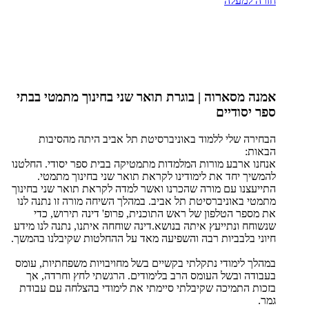
חזרה למעלה
אמנה מסארוה | בוגרת תואר שני בחינוך מתמטי בבתי
ספר יסודיים
הבחירה שלי ללמוד באוניברסיטת תל אביב היתה מהסיבות
הבאות:
אנחנו ארבע מורות המלמדות מתמטיקה בבית ספר יסודי. החלטנו
להמשיך יחד את לימודינו לקראת תואר שני בחינוך מתמטי.
התייעצנו עם מורה שהכרנו ואשר למדה לקראת תואר שני בחינוך
מתמטי באוניברסיטת תל אביב. במהלך השיחה מורה זו נתנה לנו
את מספר הטלפון של ראש התוכנית, פרופ' דינה תירוש, כדי
שנשוחח ונתייעץ איתה בנושא.דינה שוחחה איתנו, נתנה לנו מידע
חיוני בלבביות רבה והשפיעה מאד על ההחלטות שקיבלנו בהמשך.
במהלך לימודי נתקלתי בקשיים בשל מחויבויות משפחתיות, עומס
בעבודה ובשל העומס הרב בלימודים. הרגשתי לחץ וחרדה, אך
בזכות התמיכה שקיבלתי סיימתי את לימודי בהצלחה עם עבודת
גמר.