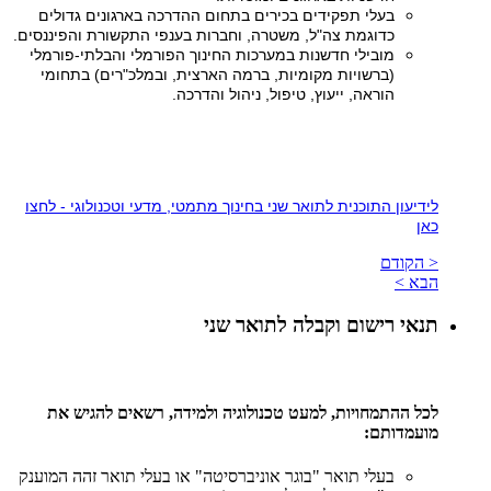
בעלי תפקידים בכירים בתחום ההדרכה בארגונים גדולים
כדוגמת צה"ל, משטרה, וחברות בענפי התקשורת והפיננסים.
מובילי חדשנות במערכות החינוך הפורמלי והבלתי-פורמלי
(ברשויות מקומיות, ברמה הארצית, ובמלכ"רים) בתחומי
הוראה, ייעוץ, טיפול, ניהול והדרכה.
לידיעון התוכנית לתואר שני בחינוך מתמטי, מדעי וטכנולוגי - לחצו
כאן
< הקודם
הבא >
תנאי רישום וקבלה לתואר שני
לכל ההתמחויות, למעט טכנולוגיה ולמידה, רשאים להגיש את
מועמדותם:
בעלי תואר "בוגר אוניברסיטה" או בעלי תואר זהה המוענק