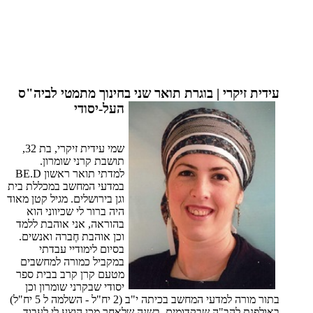
עידית זיקרי | בוגרת תואר שני בחינוך מתמטי לביה"ס
העל-יסודי
שמי עידית זיקרי, בת 32,
תושבת קרני שומרון.
למדתי תואר ראשון BE.D
במדעי המחשב במכללת בית
וגן בירושלים. מגיל קטן מאוד
היה ברור לי שכיווני הוא
בהוראה, אני אוהבת ללמד
וכן אוהבת חֶברה ואנשים.
בסיום לימודיי עבדתי
במקביל כמורה למחשבים
מטעם קרן קרב בבית ספר
יסודי שבקרני שומרון וכן
בתור מורה למדעי המחשב בכיתה י"ב (2 יח"ל - השלמה ל 5 יח"ל)
באולפנת להב"ה שבקדומים. בשנה שלאחר מכן הוצע לי לעבוד