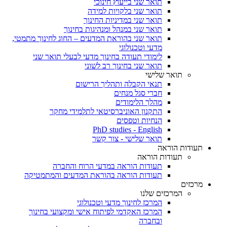
תואר שני בייעוץ חינוכי
תואר שני בלקויות למידה
תואר שני במדיניות החינוך
תואר שני במנהל ומנהיגות בחינוך
תואר שני בהוראת המדעים – החוג לחינוך מתמטי,
מדעי וטכנולוגי
לימודי תעודה בחינוך מדעי לבעלי תואר שני
תואר שני בחינוך רב לשוני
תואר שלישי
תנאי הקבלה ותהליך הרישום
חברי סגל מנחים
מהלך הלימודים
התקנון האוניברסיטאי לתלמידי מחקר
הנחיות וטפסים
PhD studies - English
תואר שלישי - צור קשר
תעודות הוראה
תעודות הוראה
תעודות הוראה במדעי הרוח והחברה
תעודות הוראה בהוראת המדעים והמתמטיקה
מרכזים
המרכזים שלנו
המרכז לחינוך מדעי וטכנולוגי
המרכז האקדמי לפיתוח אישי ומקצועי בחינוך
ובחברה