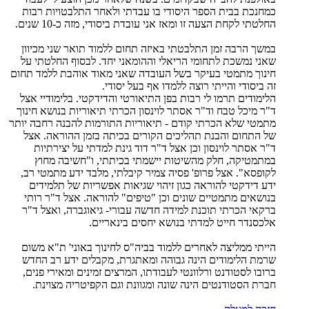
כמחנכת בבית הספר היסודי בו עבדתי ולאחר התלבטויות רבות
החלטתי לקחת הצעה זו ומאז אני עובדת ביסודי, מזה כ-10 שנים.
במשך הרבה זמן התלבטתי באיזה תחום ללמוד תואר שני מכיוון
שאני נמשכת לתחומי הריאלי וההומאני יחד. לבסוף החלטתי על
חינוך מתמטי בעיקר בשל העובדה שאני מאוד אוהבת ללמד תחום
זה ביסודי והייתי רוצה ללמדו אף בעל יסודי.
הלימודים תרמו לי רבות בפן התיאורטי והדידקטי. בלימודיי אצל
ד"ר מיכל טבח וד"ר אסתר לוינסון הכרתי תיאוריות בנושא חינוך
מתמטי שלא הכרתי קודם - תיאוריות התורמות להבנה רחבה יותר
של התחום והבנת תהליכים הקורים בכיתה בזמן ההוראה. אצל
ד"ר אסתר לוינסון וכן אצל ד"ר דוד גינת למדתי על יצירתיות
במתמטיקה, חלק מהשיטות יישמתי בכיתתי, ו"חשיבה מחוץ
לקופסא". אצל פרופ' פסיה צמיר קיבלתי, מלבד ידע מתמטי רב,
ידע דידקטי להוראה כגון זיהוי שגיאות אפשריות של תלמידים
בנושאים מתמטיים שונים וכן "טיפים" להוראה. אצל ד"ר רותי
ברקאי הכרתי תוכנת למידה חדשה עבורי- גיאוגברה, ואצל ד"ר
אלכסנדר חייט למדתי בנושא יחסים בינאריים.
הייתי ממליצה לאחרים ללמוד בביה"ס לחינוך באוני' ת"א משום
שרמת הלימודים הינה גבוהה ומאתגרת, מקבלים ידע רב החדש
ברובו לסטודנט ורלוונטי לעבודתו, המרצים זמינים ומאירי פנים,
חברת הסטודנטים הינה שונה ומגוונת וגם הקפיטריה מצוינת.