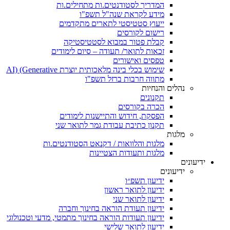
המדריך לסטודנטים.ות מתחילים.ות
מידע לקראת שנה"ל תשפ"ו
ייעוץ סטטיסטי לתארים מתקדמים
רישום לקורסים
קבלת פטור במבוא לסטטיסטיקה
זכאות לתואר/ תעודה – סיום לימודים
טפסים ואישורים
שימוש בכלי בינה מלאכותית יוצרת AI) (Generative
מתווה חרבות ברזל תשפ"ו
נהלים והנחיות
תקנונים
הכרה בקורסים
הפסקת, חידוש והתיישנות לימודים
תקנון כתיבת עבודת גמר לתואר שני
מלגות
מלגות והלוואות / דקנאט הסטודנטים.ות
מלגות ותעודות הצטיינות
ידיעונים
ידיעונים
ידיעון תשפ״ו
ידיעון לתואר ראשון
ידיעון לתואר שני
ידיעון תעודת הוראה בחינוך וחברה
ידיעון תעודות הוראה בחינוך מתמטי, מדעי וטכנולוגי
ידיעון לתואר שלישי