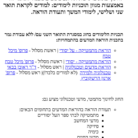
באמצעות מגוון תוכניות לימודים: למודים לקראת תואר
שני ושלישי, לימודי המשך ותעודת הוראה.
תכניות הלימודים בחוג במסגרת התואר השני עם/ ללא עבודת גמר
בתכנית הוראה המדעים בהתמחויות:
הוראת מתמטיקה - על יסודי
| ראשת מסלול -
פרופ' מיכל
טבח
הוראת מתמטיקה - יסודי
| ראשת מסלול -
פרופ' מיכל טבח
הוראת מדעים וטכנולוגיה
| ראש מסלול -
ד"ר ראובן בבאי
טכנולוגיה ולמידה
(לא למורים בלבד!)| ראש מסלול -
פרופ'
ארנון הרשקוביץ
החוג לחינוך מתמטי, מדעי וטכנולוגי מציע גם:
תעודת הוראה בהוראת המדעים בתחומים הבאים:
מתמטיקה לבתי ספר העל יסודיים
מדעי המחשב
פיזיקה
כימיה
מדעי החיים