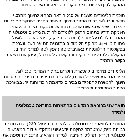
המחקר לבין היישום - פרקטיקות ההוראה והמעשה החינוכי.
תוכנית הלימודים נשענת על סגל הוראה מהחוג לחינוך מתמטי,
מדעי וטכנולוגי בבית הספר לחינוך, העוסק בפועל במחקר חינוכי יום
יומי תוך שימוש בגישות עדכניות וחדשניות בקנה מידה בינלאומי.
העמקת הידע בתחום התוכן ללומדים להוראת מדעים וטכנולוגיה
המכוונת לבי"ס על יסודי (ביולוגיה, פיזיקה, כימיה או טכנולוגיה)
מהווה כ- 35% מהיקף הלימודים בתוכנית התואר השני ונערכת
בפקולטות הרלוונטיות באוניברסיטה (הפקולטה למדעי החיים,
הפקולטה למדעים מדויקים והפקולטה להנדסה), עימן אנו נמצאים
בקשר מתמיד.
הלימודים מיועדים להכשרת חוקרים בחינוך המדעי וטכנולוגי,
לקידומם המקצועי של מורים, להכשרה לתפקידים בכירים במוסדות
חינוך ולהכשרה לתפקידים בכירים כדוגמת ריכוז והנחייה, במערכת
החינוך המקומית והארצית.
תואר שני בהוראת המדעים בהתמחות בהוראת טכנולוגיה
ולמידה
התוכנית לתואר שני בטכנולוגיה ולמידה (בסימול 239) הינה תכנית
רב-תחומית, שמטרתה להקנות ידע עיוני ומחקרי אודות המפגש בין
טכנולוגיות ידע, תהליכי חשיבה, למידה והוראה. התכנית חושפת את