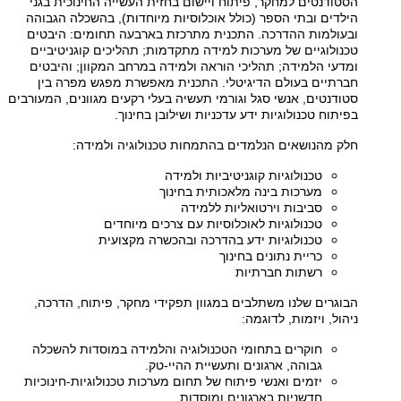
הסטודנטים למחקר, פיתוח ויישום בחזית העשייה החינוכית בגני
הילדים ובתי הספר (כולל אוכלוסיות מיוחדות), בהשכלה הגבוהה
ובעולמות ההדרכה. התכנית מתרכזת בארבעה תחומים: היבטים
טכנולוגיים של מערכות למידה מתקדמות; תהליכים קוגניטיביים
ומדעי הלמידה; תהליכי הוראה ולמידה במרחב המקוון; והיבטים
חברתיים בעולם הדיגיטלי. התכנית מאפשרת מפגש מפרה בין
סטודנטים, אנשי סגל וגורמי תעשיה בעלי רקעים מגוונים, המעורבים
בפיתוח טכנולוגיות ידע עדכניות ושילובן בחינוך.
חלק מהנושאים הנלמדים בהתמחות טכנולוגיה ולמידה:
טכנולוגיות קוגניטיביות ולמידה
מערכות בינה מלאכותית בחינוך
סביבות וירטואליות ללמידה
טכנולוגיות לאוכלוסיות עם צרכים מיוחדים
טכנולוגיות ידע בהדרכה ובהכשרה מקצועית
כריית נתונים בחינוך
רשתות חברתיות
הבוגרים שלנו משתלבים במגוון תפקידי מחקר, פיתוח, הדרכה,
ניהול, ויזמות, לדוגמה:
חוקרים בתחומי הטכנולוגיה והלמידה במוסדות להשכלה
גבוהה, ארגונים ותעשיית ההיי-טק.
יזמים ואנשי פיתוח של תחום מערכות טכנולוגיות-חינוכיות
חדשניות בארגונים ומוסדות.