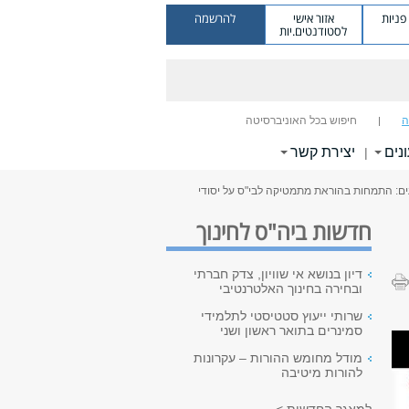
ניות
אזור אישי
להרשמה
לסטודנטים.יות
ה
חיפוש בכל האוניברסיטה
ונים
יצירת קשר
|
ם: התמחות בהוראת מתמטיקה לבי"ס על יסודי
חדשות ביה"ס לחינוך
דיון בנושא אי שוויון, צדק חברתי
ובחירה בחינוך האלטרנטיבי
שרותי ייעוץ סטטיסטי לתלמידי
סמינרים בתואר ראשון ושני
מודל מחומש ההורות – עקרונות
להורות מיטיבה