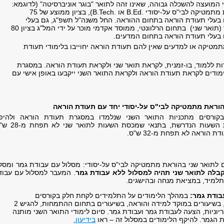
 המועצה להשכלה גבוהה, שאינו זהה לתואר "בוגר אוניברסיטה" (לדוגמא:
מתמטיקה לבי"ס על-יסודי .
B.Ed
או .
B.Tech
), בציון ממוצע של 75
בעלי תעודת הוראה בתחום ההוראה. החל משנה"ל תשפ"ג, גם בעלי
תואר מוסמך (תואר שני) בתחום הרלוונטי, ממוסד אקדמי מוכר על ידי המל"ג בציון 80
בעלי תעודת הוראה בתחום המדעים.
מטיקה או למדעים שאין להם תעודת הוראה יחוייבו בלימודי תעודת
ת ללמוד, בו-זמנית, לקראת תואר שני ולקראת תעודת הוראה. במסגרת
ימודים לקראת תעודת הוראה ולקראת התואר השני ייקבעו באופן אישי עם
בהוראת מתמטיקה לבי"ס על-יסודי יחד עם תעודת הוראה
 בקורסים מתכניות התואר השני שנלמדו במסגרת תעודת הוראה ולהיפך
ולהפחיתם ממכסת השעות הנדרשת, בתנאי שמכסת השעו
הוראה לא תפחת מ-32 ש"ס.
ם לתואר שני בהוראת מתמטיקה לבי"ס על-יסודי: מסלול עם עבודת גמר ומסל
בלה לתואר שני תהיה למסלול ללא עבודת גמר
. המעבר למסלול עם עבוד
תלמיד, במציאת מנחה ובהישגים.
בודת גמר:
במהלך הלימודים על התלמידים לקחת חלק בקורסים
מתודולוגיים, בשיעורים במוקד למידה והוראה, בשיעורים בתחום ההתמחות, להגיש 2
יוניות, הצעה לעבודת גמר ועבודת גמר. סיום לימודי התואר השני מותנה
ת הגמר. להיקף הלימודים במסלול זה – ראו
בידיעון.