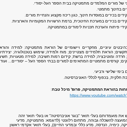
י של מורים המלמדים מתמטיקה בבית הספר העל-יסודי.
ם בחינוך מתמטי.
ים בכירים במוסדות חינוך, כגון ריכוז מקצוע והנחיית מורים.
דים בכירים במערכת החינוכית, ברמת הרשויות המקומיות והארציות.
די פיתוח והערכת תכניות לימודים במתמטיקה.
היבטים עיוניים, מחקריים ויישומיים של הוראת מתמטיקה: למידה והוראה
שים; הוראת תלמידים מצטיינים; מוח ולמידה; שימוש בטכנולוגיה; יצירתיו
; חרדה ומוטיבציה; למידה ברשת; קידום רמות חשיבה; למידה מטעויות; חשי
; קורסים מתמטיים המתאימים למורים בבתי הספר העל – יסודיים... ועוד.
בימי שלישי ורביעי.
 חלקית, בכפוף לכללי האוניברסיטה.
חות בהוראת המתמטיקה, פרופ' מיכל טבח
:
https://www.youtube.com/wat
 את מועמדותם בעלי תואר "בוגר אוניברסיטה" או בעלי תואר זהה
המועצה להשכלה גבוהה, מתחום רלוונטי (לדוגמא: מתמטיקה, מדעי
ה, כימיה, הנדסה, מדע כללי ובמדעי החיים), בעלי תואר אקדמי ראשון