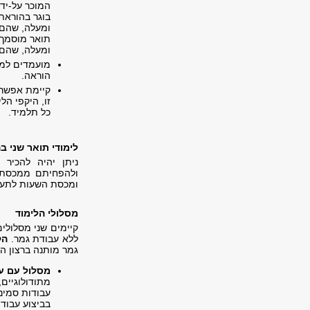
המוכר על-ידי
בוגר בהוראת 
ומעלה, שהם 
ומעלה, שהם 
מועמדים למת
הוראה.
קיימת אפשרו
זו, היקפי הל
כל תלמיד.
לימודי תואר שני 
ניתן יהיה להכיר
ומכסת השעות לתעודת 
מסלולי הלימוד
קיימים שני מסלולי
ללא עבודת גמר.
הק
גמר מותנה ברצון ה
מסלול עם ע
עבודות סמינר
בביצוע עבוד