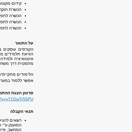
קידום מקצוע
הכשרת חוקרי
הכשרה לתפקיד
הכשרה לתפקי
הכשרה לתפקי
על התואר
הקורסים עוסקים ב
הוראת תלמידים מתק
אינטואיציה ולמידה
מתמטית דרך משחקים
הלימודים מתקיימים 
אפשר ללמוד במערכת
סרטון הצגת ההתמ
ch?v=vTO2wTr55PU
תנאי הקבלה
רשאים להגיש
המוענק ע"י 
המחשב, פיזיק