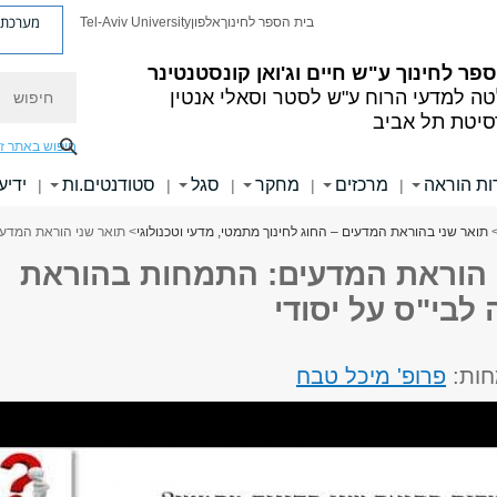
מערכת פ
בית הספר לחינוך
אלפון
Tel-Aviv University
פר לחינוך ע"ש חיים וג'ואן קונסטנטינר
חיפוש
ה למדעי הרוח ע"ש לסטר וסאלי אנטין
סיטת תל אביב
חיפוש באתר ז
ות הוראה
מרכזים
מחקר
סגל
סטודנטים.ות
ידיע
|
|
|
|
|
תואר שני בהוראת המדעים – החוג לחינוך מתמטי, מדעי וטכנולוגי
> תואר שני הוראת המדעי
 הוראת המדעים: התמחות בהוראת
לבי"ס על יסודי
חות:
פרופ' מיכל טבח