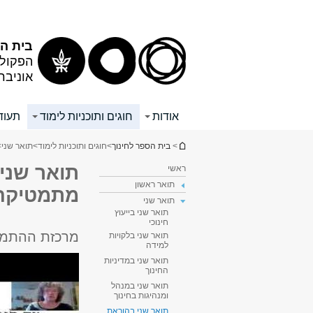
תוכן
תפריט
עליון
ראשי
בית הס
הפקולט
אוניבר
אודות
חוגים ותוכניות לימוד
תעוד
הינך נמצא כאן
>
בית הספר לחינוך
>
חוגים ותוכניות לימוד
>
תואר שני
>
תואר שני
ראשי
תואר ראשון
מתמטיקה 
תואר שני
תואר שני בייעוץ
חינוכי
מרכזת ההתמ
תואר שני בלקויות
למידה
תואר שני במדיניות
החינוך
תואר שני במנהל
ומנהיגות בחינוך
תואר שני בהוראת