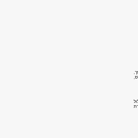
,
ת לתואר שני לא תפחת מ-28 ש"ס,
ול
ת