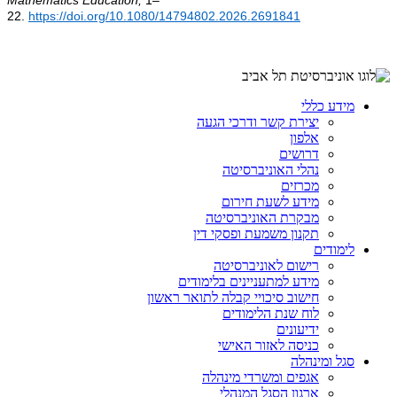
22.
https://doi.org/10.1080/14794802.2026.2691841
מידע כללי
יצירת קשר ודרכי הגעה
אלפון
דרושים
נהלי האוניברסיטה
מכרזים
מידע לשעת חירום
מבקרת האוניברסיטה
תקנון משמעת ופסקי דין
לימודים
רישום לאוניברסיטה
מידע למתעניינים בלימודים
חישוב סיכויי קבלה לתואר ראשון
לוח שנת הלימודים
ידיעונים
כניסה לאזור האישי
סגל ומינהלה
אגפים ומשרדי מינהלה
ארגון הסגל המנהלי