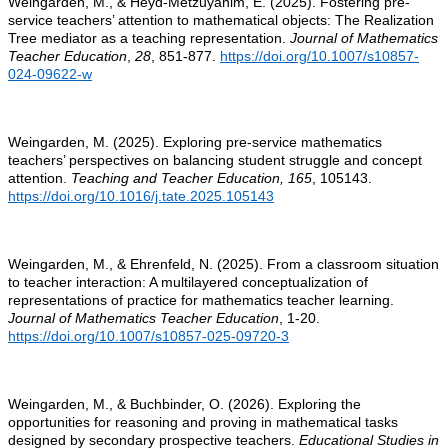
Weingarden, M., & Heyd-Metzuyanim, E. (2025). Fostering pre-
service teachers’ attention to mathematical objects: The Realization
Tree mediator as a teaching representation.
Journal of Mathematics
Teacher Education
,
28
, 851-877.
https://doi.org/10.1007/s10857-
024-09622-w
Weingarden, M. (2025). Exploring pre-service mathematics
teachers’ perspectives on balancing student struggle and concept
attention.
Teaching and Teacher Education, 165
, 105143.
https://doi.org/10.1016/j.tate.2025.105143
Weingarden, M., & Ehrenfeld, N. (2025). From a classroom situation
to teacher interaction: A multilayered conceptualization of
representations of practice for mathematics teacher learning.
Journal of Mathematics Teacher Education
, 1-20.
https://doi.org/10.1007/s10857-025-09720-3
Weingarden, M., & Buchbinder, O. (2026). Exploring the
opportunities for reasoning and proving in mathematical tasks
designed by secondary prospective teachers.
Educational Studies in