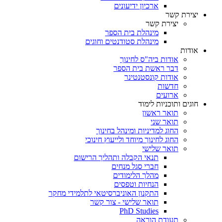
ארכיון ידיעונים
יצירת קשר
יצירת קשר
מינהלת בית הספר
מינהלת סטודנטים וחוגים
אודות
אודות ביה"ס לחינוך
דבר ראשת בית הספר
אודות קונסטנטינר
חדשות
ארועים
חוגים ותוכניות לימוד
תואר ראשון
תואר שני
החוג למדיניות ומינהל בחינוך
החוג לחינוך מיוחד ולייעוץ חינוכי
תואר שלישי
תנאי הקבלה ותהליך הרישום
חברי סגל מנחים
מהלך הלימודים
הנחיות וטפסים
התקנון האוניברסיטאי לתלמידי מחקר
תואר שלישי - צור קשר
PhD Studies
תעודת הוראה