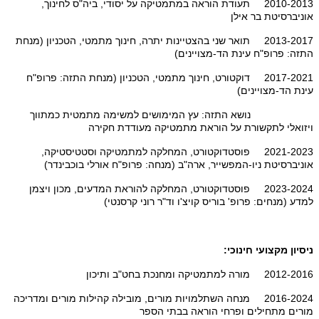
2010-2013 תעודת הוראה במתמטיקה על יסודי, ביה"ס לחינוך,
אוניברסיטת בר אילן
2013-2017 תואר שני בהצטיינות יתרה, חינוך מתמטי, הטכניון (מנחת
התזה: פרופ"ח עינת הד-מצויינים)
2017-2021 דוקטורט, חינוך מתמטי, הטכניון (מנחת התזה: פרופ"ח
עינת הד-מצויינים)
נושא התזה: עץ המימושים למשימה מתמטית כמתווך
ויזואלי לתקשורת על הוראת מתמטיקה מעודדת חקירה
2021-2023 פוסטדוקטורט, המחלקה למתמטיקה וסטטיסטיקה,
אוניברסיטת ניו-המפשייר, ארה"ב (מנחה: פרופ"ח אורלי בוכבינדר)
2023-2024 פוסטדוקטורט, המחלקה להוראת המדעים, מכון ויצמן
למדע (מנחים: פרופ' בוריס קויצ'ו וד"ר רוני קרסנטי)
ניסיון מקצועי חינוכי:
2012-2016 מורה למתמטיקה ומחנכת בחט"ב ותיכון
2016-2024 מנחה השתלמויות מורים, מובילה קהילות מורים ומדריכה
מורים מתחילים ופרחי הוראה בבתי הספר