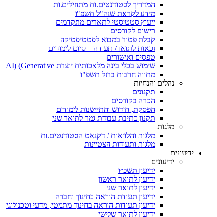
המדריך לסטודנטים.ות מתחילים.ות
מידע לקראת שנה"ל תשפ"ו
ייעוץ סטטיסטי לתארים מתקדמים
רישום לקורסים
קבלת פטור במבוא לסטטיסטיקה
זכאות לתואר/ תעודה – סיום לימודים
טפסים ואישורים
שימוש בכלי בינה מלאכותית יוצרת AI) (Generative
מתווה חרבות ברזל תשפ"ו
נהלים והנחיות
תקנונים
הכרה בקורסים
הפסקת, חידוש והתיישנות לימודים
תקנון כתיבת עבודת גמר לתואר שני
מלגות
מלגות והלוואות / דקנאט הסטודנטים.ות
מלגות ותעודות הצטיינות
ידיעונים
ידיעונים
ידיעון תשפ״ו
ידיעון לתואר ראשון
ידיעון לתואר שני
ידיעון תעודת הוראה בחינוך וחברה
ידיעון תעודות הוראה בחינוך מתמטי, מדעי וטכנולוגי
ידיעון לתואר שלישי