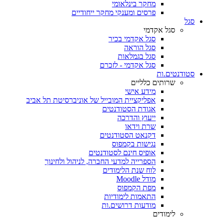
מחקר בינלאומי
פרסים ומענקי מחקר ייחודיים
סגל
סגל אקדמי
סגל אקדמי בכיר
סגל הוראה
סגל בגמלאות
סגל אקדמי - לזכרם
סטודנטים.ות
שרותים כלליים
מידע אישי
אפליקציית המובייל של אוניברסיטת תל אביב
אגודת הסטודנטים
ייעוץ והדרכה
שרת וידאו
דקנאט הסטודנטים
נגישות בקמפוס
אופיס חינם לסטודנטים
הספרייה למדעי החברה, לניהול ולחינוך
לוח שנת הלימודים
מודל Moodle
מפת הקמפוס
התאמות לימודיות
מודעות דרושים.ות
לימודים