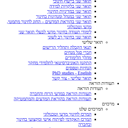
תואר שני בייעוץ חינוכי
תואר שני בלקויות למידה
תואר שני במדיניות החינוך
תואר שני במנהל ומנהיגות בחינוך
תואר שני בהוראת המדעים – החוג לחינוך מתמטי,
מדעי וטכנולוגי
לימודי תעודה בחינוך מדעי לבעלי תואר שני
תואר שני בחינוך רב לשוני
תואר שלישי
תנאי הקבלה ותהליך הרישום
חברי סגל מנחים
מהלך הלימודים
התקנון האוניברסיטאי לתלמידי מחקר
הנחיות וטפסים
PhD studies - English
תואר שלישי - צור קשר
תעודות הוראה
תעודות הוראה
תעודות הוראה במדעי הרוח והחברה
תעודות הוראה בהוראת המדעים והמתמטיקה
מרכזים
המרכזים שלנו
המרכז לחינוך מדעי וטכנולוגי
המרכז האקדמי לפיתוח אישי ומקצועי בחינוך
ובחברה