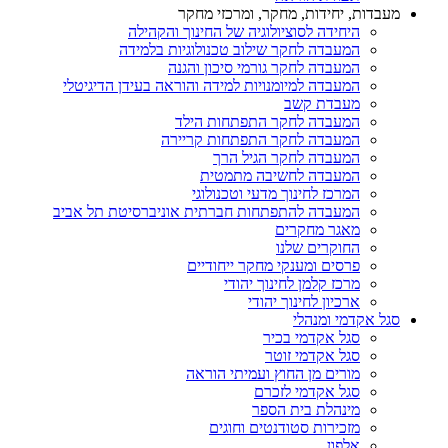
מעבדות, יחידות, מחקר, ומרכזי מחקר
היחידה לסוציולוגיה של החינוך והקהילה
המעבדה לחקר שילוב טכנולוגיות בלמידה
המעבדה לחקר גורמי סיכון והגנה
המעבדה למיומנויות למידה והוראה בעידן הדיגיטלי
מעבדת קשב
המעבדה לחקר התפתחות הילד
המעבדה לחקר התפתחות קריירה
המעבדה לחקר הגיל הרך
המעבדה לחשיבה מתמטית
המרכז לחינוך מדעי וטכנולוגי
המעבדה להתפתחות חברתית אוניברסיטת תל אביב
מאגר מחקרים
החוקרים שלנו
פרסים ומענקי מחקר ייחודיים
מרכז קלמן לחינוך יהודי
ארכיון לחינוך יהודי
סגל אקדמי ומנהלי
סגל אקדמי בכיר
סגל אקדמי זוטר
מורים מן החוץ ועמיתי הוראה
סגל אקדמי לזכרם
מינהלת בית הספר
מזכירות סטודנטים וחוגים
אלפון