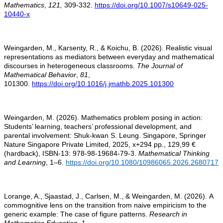
Mathematics
,
121,
309-332
.
https://doi.org/10.1007/s10649-025-
10440-x
Weingarden, M., Karsenty, R., & Koichu, B. (2026). Realistic visual
representations as mediators between everyday and mathematical
discourses in heterogeneous classrooms.
The Journal of
Mathematical Behavior
,
81
,
101300.
https://doi.org/10.1016/j.jmathb.2025.101300
Weingarden, M. (2026). Mathematics problem posing in action:
Students’ learning, teachers’ professional development, and
parental involvement: Shuk-kwan S. Leung. Singapore, Springer
Nature Singapore Private Limited, 2025, x+294 pp., 129,99 €
(hardback), ISBN-13: 978-98-19684-79-3.
Mathematical Thinking
and Learning
,
1–6.
https://doi.org/10.1080/10986065.2026.2680717
Lorange, A., Sjaastad, J., Carlsen, M., & Weingarden, M. (2026). A
commognitive lens on the transition from naive empiricism to the
generic example: The case of figure patterns.
Research in
Mathematics Education,
1–