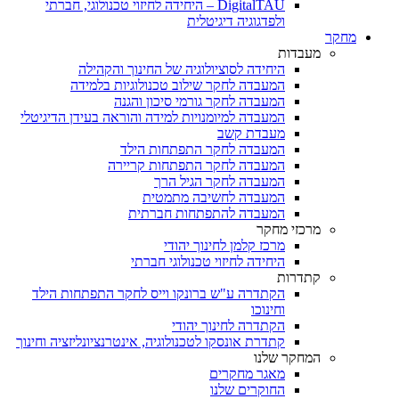
DigitalTAU – היחידה לחיזוי טכנולוגי, חברתי
ולפדגוגיה דיגיטלית
מחקר
מעבדות
היחידה לסוציולוגיה של החינוך והקהילה
המעבדה לחקר שילוב טכנולוגיות בלמידה
המעבדה לחקר גורמי סיכון והגנה
המעבדה למיומנויות למידה והוראה בעידן הדיגיטלי
מעבדת קשב
המעבדה לחקר התפתחות הילד
המעבדה לחקר התפתחות קריירה
המעבדה לחקר הגיל הרך
המעבדה לחשיבה מתמטית
המעבדה להתפתחות חברתית
מרכזי מחקר
מרכז קלמן לחינוך יהודי
היחידה לחיזוי טכנולוגי חברתי
קתדרות
הקתדרה ע"ש ברונקו וייס לחקר התפתחות הילד
וחינוכו
הקתדרה לחינוך יהודי
קתדרת אונסקו לטכנולוגיה, אינטרנציונליזציה וחינוך
המחקר שלנו
מאגר מחקרים
החוקרים שלנו