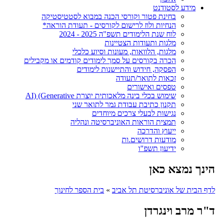
מידע לסטודנט
בחינת פטור וקורסי הכנה במבוא לסטטיסטיקה
הנחיות ולוז לרישום לקורסים - תעודת הוראה*
לוח שנת הלימודים תשפ"ה 2025 - 2024
מלגות ותעודות הצטיינות
מלגות, הלוואות, מעונות וסיוע כלכלי
הכרה בקורסים על סמך לימודים קודמים או מקבילים
הפסקה, חידוש והתיישנות לימודים
זכאות לתואר/תעודה
טפסים ואישורים
שימוש בכלי בינה מלאכותית יוצרת AI) (Generative
תקנון כתיבת עבודת גמר לתואר שני
נגישות לבעלי צרכים מיוחדים
תמצית הוראות האוניברסיטה ונהליה
ייעוץ והדרכה
מודעות דרושים.ות
ידיעון תשפ"ו
הינך נמצא כאן
לדף הבית של אוניברסיטת תל אביב
»
בית הספר לחינוך
ד"ר מרב וינגרדן