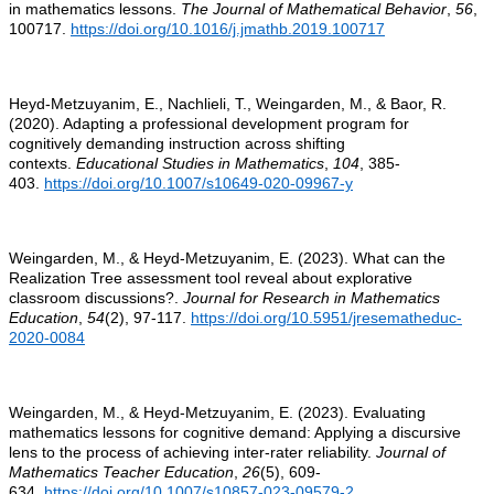
in mathematics lessons.
The Journal of Mathematical Behavior
,
56
,
100717.
https://doi.org/10.1016/j.jmathb.2019.100717
Heyd-Metzuyanim, E., Nachlieli, T., Weingarden, M., & Baor, R.
(2020). Adapting a professional development program for
cognitively demanding instruction across shifting
contexts.
Educational Studies in Mathematics
,
104
, 385-
403.
https://doi.org/10.1007/s10649-020-09967-y
Weingarden, M., & Heyd-Metzuyanim, E. (2023). What can the
Realization Tree assessment tool reveal about explorative
classroom discussions?.
Journal for Research in Mathematics
Education
,
54
(2), 97-117.
https://doi.org/10.5951/jresematheduc-
2020-0084
Weingarden, M., & Heyd-Metzuyanim, E. (2023). Evaluating
mathematics lessons for cognitive demand: Applying a discursive
lens to the process of achieving inter-rater reliability.
Journal of
Mathematics Teacher Education
,
26
(5), 609-
634.
https://doi.org/10.1007/s10857-023-09579-2