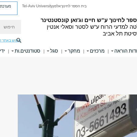
מערכת פ
בית הספר לחינוך
אלפון
Tel-Aviv University
פר לחינוך ע"ש חיים וג'ואן קונסטנטינר
חיפוש
ה למדעי הרוח ע"ש לסטר וסאלי אנטין
סיטת תל אביב
חיפוש באתר ז
דות הוראה
מרכזים
מחקר
סגל
סטודנטים.ות
ידי
|
|
|
|
|