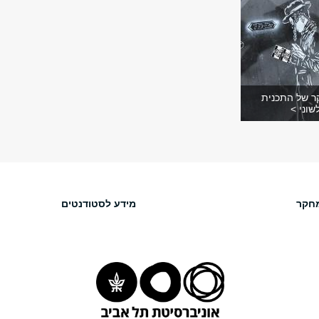
ר של התכנית
שוני >
חקר
מידע לסטודנטים