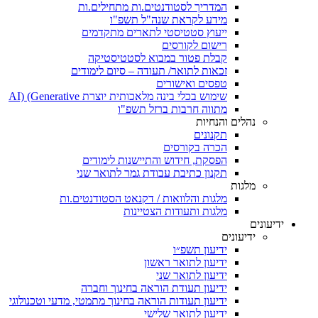
המדריך לסטודנטים.ות מתחילים.ות
מידע לקראת שנה"ל תשפ"ו
ייעוץ סטטיסטי לתארים מתקדמים
רישום לקורסים
קבלת פטור במבוא לסטטיסטיקה
זכאות לתואר/ תעודה – סיום לימודים
טפסים ואישורים
שימוש בכלי בינה מלאכותית יוצרת AI) (Generative
מתווה חרבות ברזל תשפ"ו
נהלים והנחיות
תקנונים
הכרה בקורסים
הפסקת, חידוש והתיישנות לימודים
תקנון כתיבת עבודת גמר לתואר שני
מלגות
מלגות והלוואות / דקנאט הסטודנטים.ות
מלגות ותעודות הצטיינות
ידיעונים
ידיעונים
ידיעון תשפ״ו
ידיעון לתואר ראשון
ידיעון לתואר שני
ידיעון תעודת הוראה בחינוך וחברה
ידיעון תעודות הוראה בחינוך מתמטי, מדעי וטכנולוגי
ידיעון לתואר שלישי