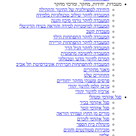
מעבדות, יחידות, מחקר, ומרכזי מחקר
היחידה לסוציולוגיה של החינוך והקהילה
המעבדה לחקר שילוב טכנולוגיות בלמידה
המעבדה לחקר גורמי סיכון והגנה
המעבדה למיומנויות למידה והוראה בעידן הדיגיטלי
מעבדת קשב
המעבדה לחקר התפתחות הילד
המעבדה לחקר התפתחות קריירה
המעבדה לחקר הגיל הרך
המעבדה לחשיבה מתמטית
המרכז לחינוך מדעי וטכנולוגי
המעבדה להתפתחות חברתית אוניברסיטת תל אביב
מאגר מחקרים
החוקרים שלנו
פרסים ומענקי מחקר ייחודיים
מרכז קלמן לחינוך יהודי
ארכיון לחינוך יהודי
סגל אקדמי ומנהלי
סגל אקדמי בכיר
סגל אקדמי זוטר
מורים מן החוץ ועמיתי הוראה
סגל אקדמי לזכרם
מינהלת בית הספר
מזכירות סטודנטים וחוגים
אלפון