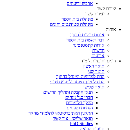
ארכיון ידיעונים
יצירת קשר
יצירת קשר
מינהלת בית הספר
מינהלת סטודנטים וחוגים
אודות
אודות ביה"ס לחינוך
דבר ראשת בית הספר
אודות קונסטנטינר
חדשות
ארועים
חוגים ותוכניות לימוד
תואר ראשון
תואר שני
החוג למדיניות ומינהל בחינוך
החוג לחינוך מיוחד ולייעוץ חינוכי
תואר שלישי
תנאי הקבלה ותהליך הרישום
חברי סגל מנחים
מהלך הלימודים
הנחיות וטפסים
התקנון האוניברסיטאי לתלמידי מחקר
תואר שלישי - צור קשר
PhD Studies
תעודת הוראה