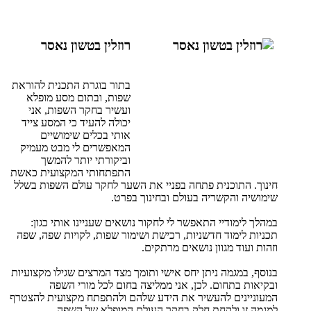
רוזלין בטשון נאסר
בתור בוגרת התכנית להוראת
שפות, ובתום מסע מופלא
ועשיר בחקר השפות, אני
יכולה להעיד כי המסע צייד
אותי בכלים שימושיים
המאפשרים לי מבט מעמיק
וביקורתי יותר להמשך
התפתחותי המקצועית כאשת
חינוך. התוכנית פתחה בפניי את השער לחקר עולם השפות בשלל
שימושיה והקשריה בעולם ובחינוך בפרט.
במהלך לימודיי התאפשר לי לחקור נושאים שעניינו אותי כגון:
תכניות לימוד חדשניות, רכישת ושימור שפות, לקויות שפה, שפה
וזהות ועוד מגוון נושאים מרתקים.
בנוסף, במגמה ניתן יחס אישי ותומך מצד המרצים שגילו מקצועיות
ובקיאות בתחום. לכן, אני ממליצה בחום לכל מורי השפה
המעוניינים להעשיר את הידע שלהם ולהתפתח מקצועית להצטרף
למגמה זו ולקחת חלק בחקר העולם המופלא של השפה.