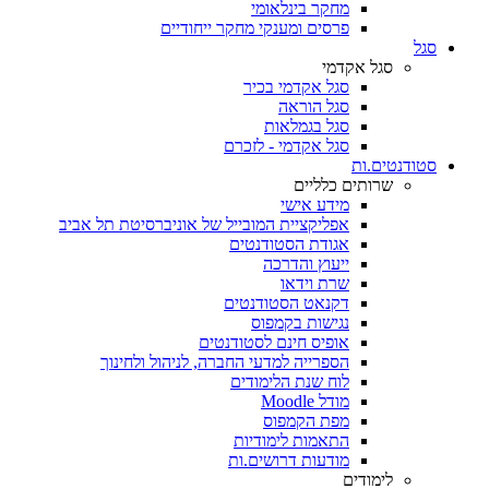
מחקר בינלאומי
פרסים ומענקי מחקר ייחודיים
סגל
סגל אקדמי
סגל אקדמי בכיר
סגל הוראה
סגל בגמלאות
סגל אקדמי - לזכרם
סטודנטים.ות
שרותים כלליים
מידע אישי
אפליקציית המובייל של אוניברסיטת תל אביב
אגודת הסטודנטים
ייעוץ והדרכה
שרת וידאו
דקנאט הסטודנטים
נגישות בקמפוס
אופיס חינם לסטודנטים
הספרייה למדעי החברה, לניהול ולחינוך
לוח שנת הלימודים
מודל Moodle
מפת הקמפוס
התאמות לימודיות
מודעות דרושים.ות
לימודים