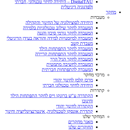
DigitalTAU – היחידה לחיזוי טכנולוגי, חברתי
ולפדגוגיה דיגיטלית
מחקר
מעבדות
היחידה לסוציולוגיה של החינוך והקהילה
המעבדה לחקר שילוב טכנולוגיות בלמידה
המעבדה לחקר גורמי סיכון והגנה
המעבדה למיומנויות למידה והוראה בעידן הדיגיטלי
מעבדת קשב
המעבדה לחקר התפתחות הילד
המעבדה לחקר התפתחות קריירה
המעבדה לחקר הגיל הרך
המעבדה לחשיבה מתמטית
המעבדה להתפתחות חברתית
מרכזי מחקר
מרכז קלמן לחינוך יהודי
היחידה לחיזוי טכנולוגי חברתי
קתדרות
הקתדרה ע"ש ברונקו וייס לחקר התפתחות הילד
וחינוכו
הקתדרה לחינוך יהודי
קתדרת אונסקו לטכנולוגיה, אינטרנציונליזציה וחינוך
המחקר שלנו
מאגר מחקרים
החוקרים שלנו