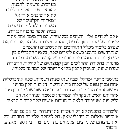
בערבית, נרשמתי לתכנית
להוראת שפות על מנת ללמוד
לתואר שיכניס אותי אל
"מאחורי הקלעים" של
השפות. כולנו לומדים שפות
בבית הספר כהכנה לבגרות,
אולם לימודים אלו - חשובים ככל שיהיו, הם רק מימד אחד מתוך
לימודה של שפה. כאן, לדעתי, טמונה חשיבותו של התואר בהוראת
שפות: בלימוד מכלול התהליכים הקוגניטיביים והרגשיים
המתרחשים בתוכנו כשאנו לומדים שפה; בלימוד ההבדלים בין
שפות; בהבנת התהליכים העוברים על קבוצה לשונית- במיוחד
מהגרת; בחקירת התהליכים הבין קבוצתיים של קהילות הדוברות
שפות שונות; ובניסיון להבין מהי אחריותה של המדינה כלפיהן.
כתושבי מדינת ישראל, שבה שתי שפות רשמיות, שפה אוניברסלית
אחת ומגוון עצום של שפות בית ומורשת- המהוות חלק מחיינו
וממשפחותינו מדורי דורות- הבנתי עד כמה חשוב שנלמד ונבין מהי
אחריותנו האישית בקהילה ובמדינה; שנשמר ונעודד את רב
הלשוניות ושנעבירה הלאה כמחויבות אישית שלנו לדורות הבאים.
הלימודים בתכנית לא רק העשירו את ידיעותיי, כי אם גם העלו
אינספור שאלות והוכיחו לי שאין גבול למחקר וללמידה בתחום- וכל
זאת בניצוחם של מרצים המומחים בתחומם וצוות בית ספר מקצועי
ואיכותי.