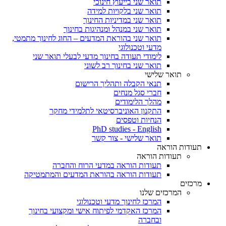
תואר שני בייעוץ חינוכי
תואר שני בלקויות למידה
תואר שני במדיניות החינוך
תואר שני במנהל ומנהיגות בחינוך
תואר שני בהוראת המדעים – החוג לחינוך מתמטי,
מדעי וטכנולוגי
לימודי תעודה בחינוך מדעי לבעלי תואר שני
תואר שני בחינוך רב לשוני
תואר שלישי
תנאי הקבלה ותהליך הרישום
חברי סגל מנחים
מהלך הלימודים
התקנון האוניברסיטאי לתלמידי מחקר
הנחיות וטפסים
PhD studies - English
תואר שלישי - צור קשר
תעודות הוראה
תעודות הוראה
תעודות הוראה במדעי הרוח והחברה
תעודות הוראה בהוראת המדעים והמתמטיקה
מרכזים
המרכזים שלנו
המרכז לחינוך מדעי וטכנולוגי
המרכז האקדמי לפיתוח אישי ומקצועי בחינוך
ובחברה