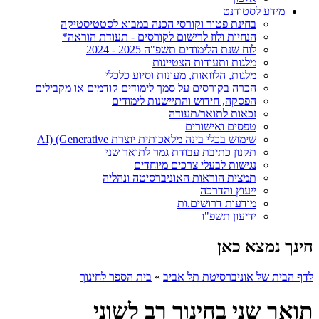
מידע לסטודנט
בחינת פטור וקורסי הכנה במבוא לסטטיסטיקה
הנחיות ולוז לרישום לקורסים - תעודת הוראה*
לוח שנת הלימודים תשפ"ה 2025 - 2024
מלגות ותעודות הצטיינות
מלגות, הלוואות, מעונות וסיוע כלכלי
הכרה בקורסים על סמך לימודים קודמים או מקבילים
הפסקה, חידוש והתיישנות לימודים
זכאות לתואר/תעודה
טפסים ואישורים
שימוש בכלי בינה מלאכותית יוצרת AI) (Generative
תקנון כתיבת עבודת גמר לתואר שני
נגישות לבעלי צרכים מיוחדים
תמצית הוראות האוניברסיטה ונהליה
ייעוץ והדרכה
מודעות דרושים.ות
ידיעון תשפ"ו
הינך נמצא כאן
לדף הבית של אוניברסיטת תל אביב
»
בית הספר לחינוך
תואר שני בחינוך רב לשוני