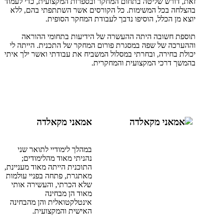
זאת, דורש שליטה בתחום המחקר ובספרות המקצועית, כדי לעמוד
בהצלחה בכל המשימות. כל הקורסים אשר השתתפתי בהם, ללא
יוצא מן הכלל, הוסיפו נדבך לעבודת המחקר הסופית.
תוספת חשובה היתה ההעשרה של הידיעות בתחומי ההוראה
וההערכה של שפה במסגרת פורום המחקר של התכנית. הייתה לי
יכולת בחירה, ובחרתי במסלול המשביח את עבודתי ואשר ילך איתי
בהמשך דרכי המקצועית והמחקרית.
אמאני מקאלדה
במהלך לימודיי לתואר שני
נהניתי מאוד מהלימודים;
התוכנית הייתה מאוד מעניינת,
מאתגרת, פתחה בפניי עולמות
שלא הכרתי, והעשירה אותי
מאוד הן מבחינה
אינטלקטואלית והן מהבחינה
האישית והמקצועית.