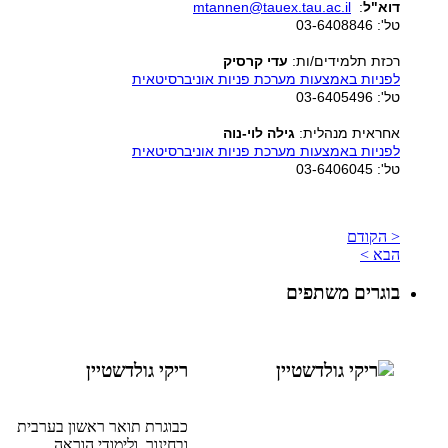
דוא"ל
:
mtannen@tauex.tau.ac.il
טל': 03-6408846
רכזת תלמידים/ות:
עדי קרסיק
לפניות באמצעות מערכת פניות אוניברסיטאית
טל': 03-6405496
אחראית מנהלית:
גילה לוי-נוה
לפניות באמצעות מערכת פניות אוניברסיטאית
טל': 03-6406045
< הקודם
הבא >
בוגרים משתפים
ריקי גולדשטיין
כבוגרת תואר ראשון בערבית
ובחינוך, ולימודי הוראה