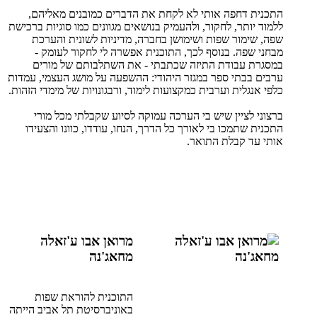
התכנית דחפה אותי לא לקחת את הדברים כמובנים מאליהם,
ללמוד יותר, לחקור, ולהעמיק בנושאים מגוונים כמו סוגיות ברכישת
שפה, שימור שפות ושימושן בחברה, מדיניות לשונית והערכת
מבחני שפה. בנוסף לכך, התוכנית אפשרה לי לחקור לעומק -
במסגרת עבודת התיזה שכתבתי - את השתלבותם של מורים
ערבים בבתי ספר במגזר היהודי: ההשפעה על מושג העצמי, עמדות
כלפי אנגלית וערבית כמקצועות לימוד, ורבגונויות של מימדי הזהות.
ברצוני לציין שיש בי הערכה עמוקה לסיוע שקבלתי מכל מורי
התכנית שתמכו בי לאורך כל הדרך, הנחו, עודדו, כוונו והצעידו
אותי עד קבלת התואר.
מרואן אבו ע'זאלה
מחאג'נה
התוכנית להוראת שפות
באוניברסיטת תל אביב הייתה