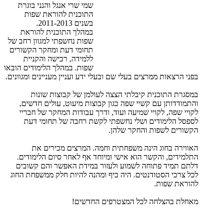
שמי שרי אנגל והנני בוגרת
התוכנית להוראת שפות
בשנים 2011-2013.
במהלך התוכנית להוראת
שפות נחשפתי למגוון רחב של
תחומי דעת ומחקר הקשורים
ללמידה, רכישה והקניית
שפות. במהלך הלימודים הובאו
בפני הרצאות ממרצים בעלי שם ובעלי ידע ועניין מעניינים ומגוונים.
במסגרת התוכנית קיבלתי הצצה לעולמן של קבוצות שונות
והתמודדותן עם קשיי שפה כגון קבוצות מיעוט, עולים חדשים,
לקויי שפה, לקויי שמיעה ועוד, ודרך עבודות המחקר של חבריי
לספסל הלימודים ושלי נחשפתי לקשת רחבה של תחומי דעת
הקשורים לשפות והחקר שלהן.
האווירה בחוג הינה משפחתית וחמה. המרצים מכירים את
התלמידים, והקשר הוא אישי ומיוחד אף לאחר סיום הלימודים.
דלתם תמיד פתוחה לשמוע ולעזור במידת האפשר והם קשובים
לכל צרכי הסטודנטים. היה כיף ומהנה להיות חלק ממשפחת החוג
להוראת שפות.
מאחלת בהצלחה לכל המצטרפים החדשים!