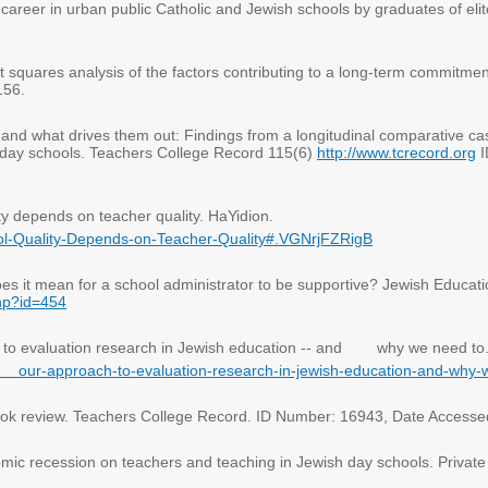
 career in urban public Catholic and Jewish
schools by graduates of eli
st squares analysis of the factors contributing to a long-term commitme
156
.
 and what drives them out: Findings from a longitudinal comparative ca
h day schools. Teachers College Record 115(6
)
http://www.tcrecord.org
I
ty depends on teacher quality. HaYidion
.
ol-Quality-Depends-on-Teacher-Quality#.VGNrjFZRigB
oes it mean for a school administrator to be supportive? Jewish Educat
php?id=454
 to evaluation research in Jewish education -- and
why we need to.
-
our-approach-to-evaluation-research-in-jewish-education-and-why-
book review. Teachers College Record. ID Number: 16943, Date Access
omic recession on teachers and teaching in Jewish day schools. Private