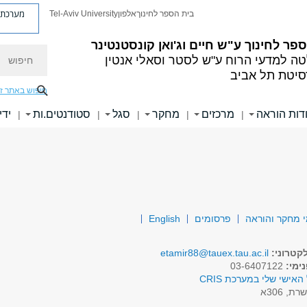
מערכת פ
בית הספר לחינוך
אלפון
Tel-Aviv University
פר לחינוך ע"ש חיים וג'ואן קונסטנטינר
חיפוש
ה למדעי הרוח ע"ש לסטר וסאלי אנטין
סיטת תל אביב
חיפוש באתר ז
דות הוראה
מרכזים
מחקר
סגל
סטודנטים.ות
ידי
|
|
|
|
|
 מחקר והוראה
פרסומים
English
קטרוני:
etamir88@tauex.tau.ac.il
ימי:
03-6407122
האישי שלי במערכת CRIS
רת, 306א