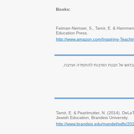
Books:
Feiman-Nemser, S., Tamir, E
. &
Hammerne
Education Press
.
http://www.amazon.com/Inspiring-Teach
ים בדגש על הבנת הסיבות להתמדה ועזיבה,
Tamir, E
. &
Pearlmutter, N. (2014). DeLeT
Jewish Education, Brandeis University
.
http://www.brandeis.edu/mandel/pdfs/