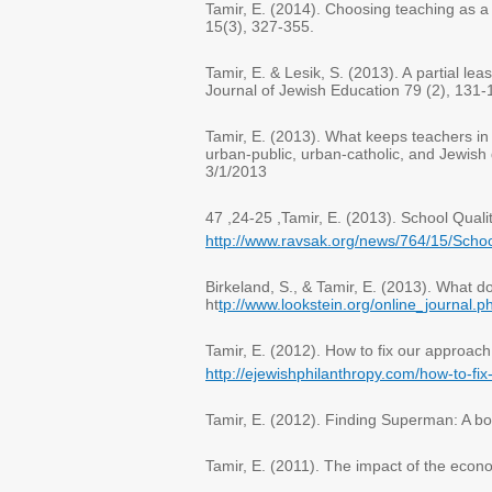
Tamir, E. (2014). Choosing teaching as a
15(3), 327-355
.
Tamir, E
. &
Lesik, S. (2013). A
partial lea
Journal of Jewish Education 79 (2), 131-
Tamir, E. (2013). What keeps teachers in
urban-public, urban-catholic, and Jewis
3/1/2013
, 24-25, 47
Tamir, E. (2013). School Quali
http://www.ravsak.org/news/764/15/Scho
Birkeland, S., & Tamir, E. (2013). What d
ht
tp://www.lookstein.org/online_journal.
Tamir, E. (2012). How to fix our approach
http://ejewishphilanthropy.com/how-to-fix
Tamir, E. (2012). Finding Superman: A 
Tamir, E. (2011). The impact of the econ