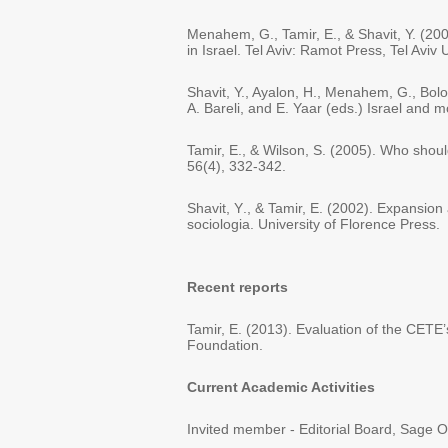
Menahem, G., Tamir, E
., &
Shavit, Y. (20
in Israel. Tel Aviv: Ramot Press, Tel Aviv 
Shavit, Y., Ayalon, H., Menahem, G., Bolo
A. Bareli, and E. Yaar (eds.) Israel and m
Tamir, E
., &
Wilson, S. (2005). Who shoul
56(4), 332-342
.
Shavit
,
Y
., &
Tamir, E. (2002). Expansion a
sociologia. University of Florence Press
.
Recent reports
Tamir, E. (2013). Evaluation of the CETE’
Foundation
.
Current Academic Activities
Invited
member
-
Editorial Board, Sage O