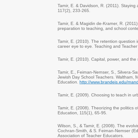
Tamir, E
. &
Davidson, R. (2011). Staying 
117(2), 233-265
.
Tamir, E
. &
Magidin de-Kramer, R. (2011)
preparation to teaching, and school cont
Tamir, E. (2010). The retention question 
career eye to eye. Teaching and Teacher
Tamir, E. (2010). Capital, power, and the 
Tamir, E., Feiman-Nemser, S., Silvera-S
Jewish Day School Teachers. Waltham, M
Education
.
http://www.brandeis.edu/m
Tamir, E. (2009). Choosing to teach in u
Tamir, E. (2008). Theorizing the politics 
Education, 115(1), 65-95
.
Wilson, S
., &
Tamir, E. (2008). The evolv
Cochran-Smith
, &
S. Feiman-Nemser (Eds.
Association of Teacher Educators
.