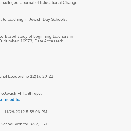
te colleges. Journal of Educational Change
nt to teaching in Jewish Day Schools.
se-based study of beginning teachers in
D Number: 16973, Date Accessed:
ional Leadership 12(1), 20-22.
 eJewish Philanthropy
.
we-need-to
/
ed: 11/29/2012 5:58:06 PM
 School Monitor 32(2), 1-11
.