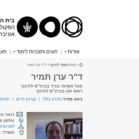
תוכן
תפריט
עליון
ראשי
בית הס
הפקולט
אוניבר
אודות
חוגים ותוכניות לימוד
תעו
|
|
הינך נמצא כאן
>
בית הספר לחינוך
> ד"ר ערן תמיר
ד"ר ערן תמיר
סגל אקדמי בכיר בביה"ס לחינוך
ראש חוג בביה"ס לחינוך
ניווט מהיר:
מידע כללי
קורות חיים
תחומי
דואר אל
טלפון פנ
לפרופיל 
משרד:
ש