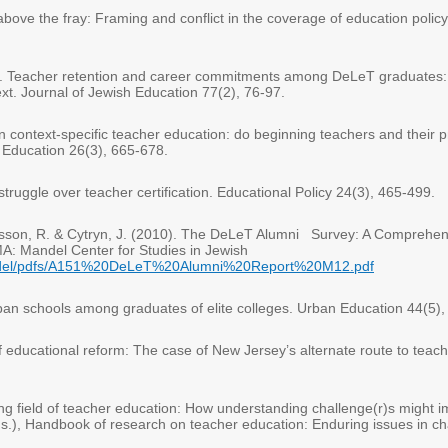
above the fray: Framing and conflict in the coverage of education poli
. Teacher retention and career commitments among DeLeT graduates: T
ext. Journal of Jewish Education 77(2), 76-97
.
in context-specific teacher education: do beginning teachers and their 
 Education 26(3), 665-678
.
struggle over teacher certification. Educational Policy
24(3), 465-499.
asson, R
. &
Cytryn, J. (2010). The DeLeT Alumni
Survey: A Comprehens
A: Mandel Center for Studies in Jewish
andel/pdfs/A151%20DeLeT%20Alumni%20Report%20M12.pdf
rban schools among graduates of elite colleges. Urban Education 44(5)
of educational reform: The case of New Jersey’s alternate route to teach
ing field of teacher education: How understanding challenge(r)s might i
), Handbook of research on teacher education: Enduring issues in cha