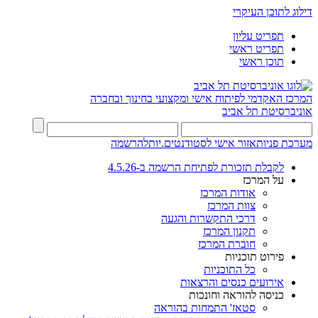
דילוג לתוכן העיקרי
תפריט עליון
תפריט ראשי
תוכן ראשי
המרכז האקדמי לפיתוח אישי ומקצועי בחינוך ובחברה
אוניברסיטת תל אביב
מערכת פניות
אזור אישי לסטודנטים.יות
להרשמה
לקבלת תזכורת לפתיחת הרשמה ב-4.5.26
על המרכז
אודות המרכז
צוות המרכז
דרכי התקשרות והגעה
תקנון המרכז
חוברת המרכז
פירוט תוכניות
כל התוכניות
אירועים כנסים והרצאות
כניסה להוראה וחונכות
סטאז' התמחות בהוראה