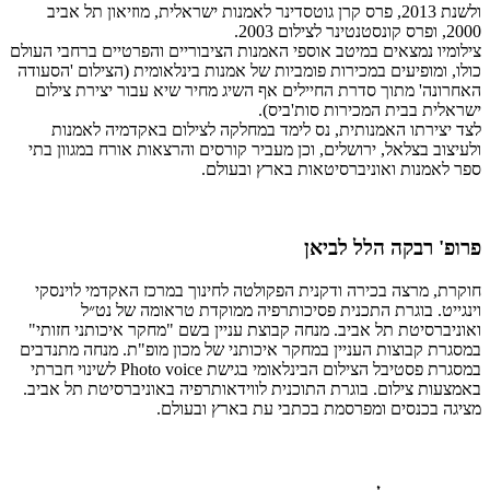
ולשנת 2013, פרס קרן גוטסדינר לאמנות ישראלית, מוזיאון תל אביב
2000, ופרס קונסטנטינר לצילום 2003.
צילומיו נמצאים במיטב אוספי האמנות הציבוריים והפרטיים ברחבי העולם
כולו, ומופיעים במכירות פומביות של אמנות בינלאומית (הצילום 'הסעודה
האחרונה' מתוך סדרת החיילים אף השיג מחיר שיא עבור יצירת צילום
ישראלית בבית המכירות סות'ביס).
לצד יצירתו האמנותית, נס לימד במחלקה לצילום באקדמיה לאמנות
ולעיצוב בצלאל, ירושלים, וכן מעביר קורסים והרצאות אורח במגוון בתי
ספר לאמנות ואוניברסיטאות בארץ ובעולם.
פרופ' רבקה הלל לביאן
חוקרת, מרצה בכירה ודקנית הפקולטה לחינוך במרכז האקדמי לוינסקי
וינגייט. בוגרת התכנית פסיכותרפיה ממוקדת טראומה של נט״ל
ואוניברסיטת תל אביב. מנחה קבוצת עניין בשם "מחקר איכותני חזותי"
במסגרת קבוצות העניין במחקר איכותני של מכון מופ"ת. מנחה מתנדבים
במסגרת פסטיבל הצילום הבינלאומי בגישת Photo voice לשינוי חברתי
באמצעות צילום. בוגרת התוכנית לווידאותרפיה באוניברסיטת תל אביב.
מציגה בכנסים ומפרסמת בכתבי עת בארץ ובעולם.