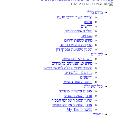
מידע כללי
יצירת קשר ודרכי הגעה
אלפון
דרושים
נהלי האוניברסיטה
מכרזים
מידע לשעת חירום
מבקרת האוניברסיטה
תקנון משמעת ופסקי דין
לימודים
רישום לאוניברסיטה
מידע למתעניינים בלימודים
חישוב סיכויי קבלה לתואר ראשון
לוח שנת הלימודים
ידיעונים
כניסה לאזור האישי
סגל ומינהלה
אגפים ומשרדי מינהלה
ארגון הסגל המנהלי
ארגון הסגל האקדמי הבכיר
ארגון הסגל האקדמי הזוטר
כניסה ל-My Tau
נגישות