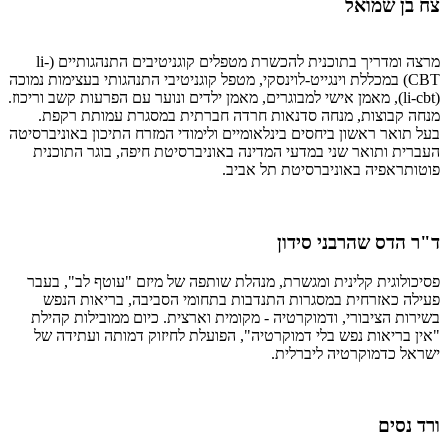
צח בן שמואל
מרצה ומדריך בתוכנית להכשרת מטפלים קוגניטיבים התנהגותיים (li-
CBT) במכללת וינגייט-לוינסקי, מטפל קוגניטיבי התנהגותי בעצימות נמוכה
(li-cbt), מאמן אישי למבוגרים, מאמן ילדים ונוער עם הפרעות קשב וריכוז.
מנחה קבוצות, מנחה סדנאות חרדה חברתית במסגרת עמותת רקפת.
בעל תואר ראשון ביחסים בינלאומיים ולימודי המזרח התיכון באוניברסיטה
העברית ותואר שני במדעי המדינה באוניברסיטת חיפה, בוגר התוכנית
פוטותראפיה באוניברסיטת תל אביב.
ד"ר הדס שהרבני סידון
פסיכולוגית קלינית ומגשרת, מנהלת שותפה של מיזם "עוטף לב", בעבר
פעילה כאזרחית במסגרות התנדבות בתחומי הסביבה, בריאות הנפש
בשירות הציבורי, ודמוקרטיה - מקומית וארצית. כיום ממובילות קהילת
"אין בריאות נפש בלי דמוקרטיה", הפועלת לחיזוק דמותה ועתידה של
ישראל כדמוקרטיה ליברלית.
ורד נסים