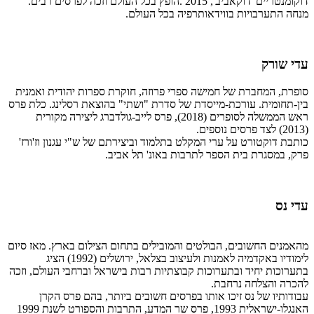
דוקומנטריים 'דוקאביב', 2015 .הופץ בכל העולם וזכה לפרסים רבים.
מנחה התערבויות בווידאותרפיה בכל העולם.
עדי שורק
סופרת, המחברת של חמישה ספרי פרוזה, חוקרת ספרות יהודית ואמנית
בין-תחומית. עורכת-מייסדת של סדרת "ושתי" בהוצאת רסלינג. כלת פרס
ראש הממשלה לסופרים (2018), פרס לייב-גולדברג ליצירה מקורית
(2013) לצד פרסים נוספים.
כותבת דוקטורט על ערי המקלט בתלמוד וביצירתם של ש"י עגנון וז'ורז'
פרק, במסגרת בית הספר לתרבות באונ' תל אביב.
עדי נס
מהאמנים החשובים, הבולטים והמובילים בתחום הצילום בארץ. מאז סיום
לימודיו באקדמיה לאמנות ולעיצוב בצלאל, ירושלים (1992) הציג
בתערוכות יחיד ובתערוכות קבוצתיות רבות בישראל וברחבי העולם, וזכה
להכרה והצלחה נרחבת.
עבודותיו של נס זיכו אותו בפרסים חשובים ביותר, בהם פרס הקרן
האנגלו-ישראלית 1993, פרס שר המדע, התרבות והספורט לשנת 1999