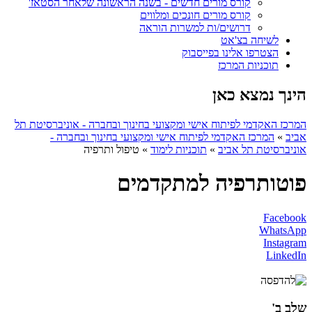
קורס מורים חדשים - בשנה הראשונה שלאחר הסטאז'
קורס מורים חונכים ומלווים
דרושים/ות למשרות הוראה
לשיחה בצ'אט
הצטרפו אלינו בפייסבוק
תוכניות המרכז
הינך נמצא כאן
המרכז האקדמי לפיתוח אישי ומקצועי בחינוך ובחברה - אוניברסיטת תל
אביב
»
המרכז האקדמי לפיתוח אישי ומקצועי בחינוך ובחברה -
אוניברסיטת תל אביב
»
תוכניות לימוד
»
טיפול ותרפיה
פוטותרפיה למתקדמים
Facebook
WhatsApp
Instagram
LinkedIn
שלב ב'