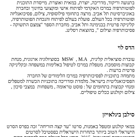
בתנועה וריקוד, מדריכה, יוצרת, במאית ואוצרת. מייסדת התוכנית
לפוטותרפיה במרכז האקדמי לפיתוח אישי ומקצועי בחינוך ובחברה
באוניברסיטת תל אביב. מרצה בתחומי פילוסופיה, צילום, פסיכואנליזה
ופוטותרפיה בכל העולם. פועלת בעולם לפיתוח והנכחת הפוטותרפיה,
קליניקה פרטית בבנימינה ותל אביב. מחברת הספר "צמצם התשוקה -
פסיכותרפיה וצילום ", בהוצאת רסלינג.
הדס לוי
עובדת סוציאלית קלינית, MSW , M.A בסוציולוגיה ארגונית, מנחת
קבוצות מוסמכת. מטפלת במרכז לטיפול באלימות במשפחה ובקליניקה
פרטית ברעות .
מתמחה בתוכנית לפסיכותרפיה במרכז הלימודים של החברה
הפסיכואנליטית בישראל. מלמדת ומדריכה בתוכניות הכשרה למטפלים
ומנחי קבוצות בתחומים של : פוסט טראומה , משפחות ​ במצבי סיכון ,
צילום וקולנוע ככלים טיפוליים.
סילבן ביגלאייזן
במאי קולנוע ומטפל באמנות, סרטו "עד קצה הזריחה" זכה בפרס הסרט
הישראלי הטוב ביותר בתחרות הישראלית בפסטיבל לסרטים