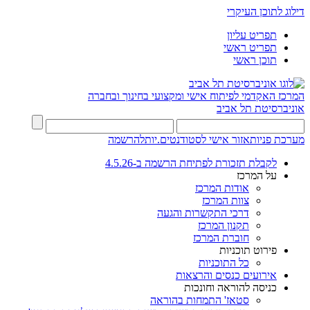
דילוג לתוכן העיקרי
תפריט עליון
תפריט ראשי
תוכן ראשי
המרכז האקדמי לפיתוח אישי ומקצועי בחינוך ובחברה
אוניברסיטת תל אביב
מערכת פניות
אזור אישי לסטודנטים.יות
להרשמה
לקבלת תזכורת לפתיחת הרשמה ב-4.5.26
על המרכז
אודות המרכז
צוות המרכז
דרכי התקשרות והגעה
תקנון המרכז
חוברת המרכז
פירוט תוכניות
כל התוכניות
אירועים כנסים והרצאות
כניסה להוראה וחונכות
סטאז' התמחות בהוראה