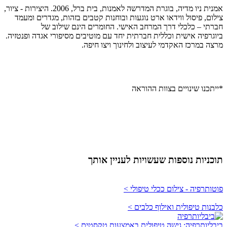
אמנית ניו מדיה, בוגרת המדרשה לאמנות, בית ברל, 2006. היצירות - ציור,
צילום, פיסול ווידאו ארט נוגעות ובוחנות קטבים בזהות, מגדרים ומעמד
חברתי – כלכלי דרך המרחב האישי. החומרים הינם שילוב של
ביוגרפיה אישית וכללית חברתית יחד עם מוטיבים מסיפורי אגדה ופנטזיה.
מרצה במרכז האקדמי לעיצוב ולחינוך ויצו חיפה.
*ייתכנו שינויים בצוות ההוראה
תוכניות נוספות שעשויות לעניין אותך
פוטותרפיה - צילום ככלי טיפולי >
כלבנות טיפולית ואילוף כלבים >
ביבליותרפיה: גישה טיפולית באמצעות טקסטים >