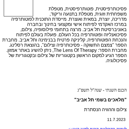
פסיכותרפיסטית, פוטותרפיסטית, מטפלת
משפחתית וזוגית, מטפלת בתנועה וריקוד,
מדריכה, יוצרת, במאית ואוצרת. מייסדת התוכנית לפוטותרפיה
במרכז האקדמי לפיתוח אישי ומקצועי בחינוך ובחברה
באוניברסיטת תל אביב. מרצה בתחומי פילוסופיה, צילום,
פסיכואנליזה ופוטותרפיה בכל העולם. פועלת בעולם לפיתוח
והנכחת הפוטותרפיה, קליניקה פרטית בבנימינה ותל אביב. מחברת
הספר "צמצם התשוקה - פסיכותרפיה וצילום", בהוצאת רסלינג.
מחברת הספר: The Lens Of Therapy, ניתן להשיג באתר אמזון.
הספר הגיע למקום הראשון בקטגוריות של צילום ובקטגוריות של
פסיכולוגיה.
הכנס השנתי - שנה"ל תשפ"ג
"מלאכים בשמי תל אביב"
צילום וההוויה הנסתרת
11.7.2023