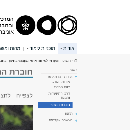
תוכן
תפריט
עליון
ראשי
המרכז 
ובחבר
אוניבר
אודות
תוכניות לימוד
מהות ומשמ
|
הינך נמצא כאן
>
המרכז האקדמי לפיתוח אישי ומקצועי בחינוך ובחב
חוברת המ
ראשי
אודות ויצירת קשר
אודות המרכז
צוות המרכז
דרכי התקשרות
לצפייה - לחצ
והגעה
חוברת המרכז
תקנון
העשרה אקדמית