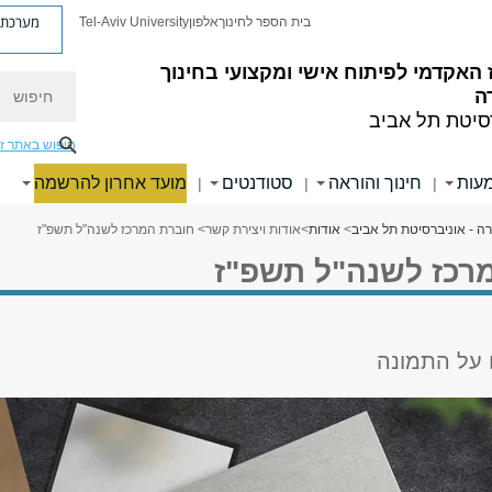
מערכת פ
בית הספר לחינוך
אלפון
Tel-Aviv University
האקדמי לפיתוח אישי ומקצועי בחינוך
חיפוש
ה
סיטת תל אביב
חיפוש באתר ז
עות
חינוך והוראה
סטודנטים
מועד אחרון להרשמה
|
|
|
רה - אוניברסיטת תל אביב
>
אודות
>
אודות ויצירת קשר
> חוברת המרכז לשנה"ל תשפ"ז
רכז לשנה"ל תשפ"ז
ו על התמונה