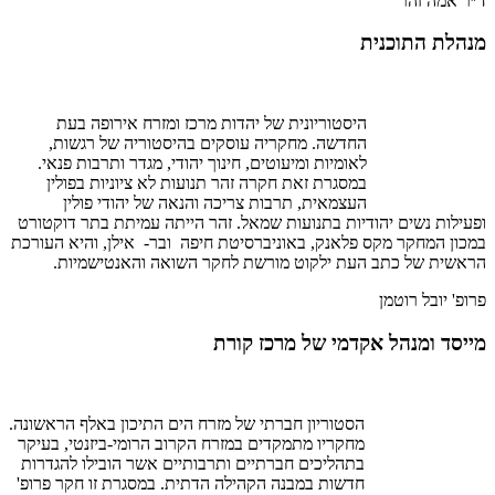
ד״ר אמה זהר
מנהלת התוכנית
היסטוריונית של יהדות מרכז ומזרח אירופה בעת
החדשה. מחקריה עוסקים בהיסטוריה של רגשות,
לאומיות ומיעוטים, חינוך יהודי, מגדר ותרבות פנאי.
במסגרת זאת חקרה זהר תנועות לא ציוניות בפולין
העצמאית, תרבות צריכה והנאה של יהודי פולין
ופעילות נשים יהודיות בתנועות שמאל. זהר הייתה עמיתת בתר דוקטורט
במכון המחקר מקס פלאנק, באוניברסיטת חיפה ובר- אילן, והיא העורכת
הראשית של כתב העת ילקוט מורשת לחקר השואה והאנטישמיות.
פרופ' יובל רוטמן
מייסד ומנהל אקדמי של מרכז קורת
הסטוריון חברתי של מזרח הים התיכון באלף הראשונה.
מחקריו מתמקדים במזרח הקרוב הרומי-ביזנטי, בעיקר
בתהליכים חברתיים ותרבותיים אשר הובילו להגדרות
חדשות במבנה הקהילה הדתית. במסגרת זו חקר פרופ'