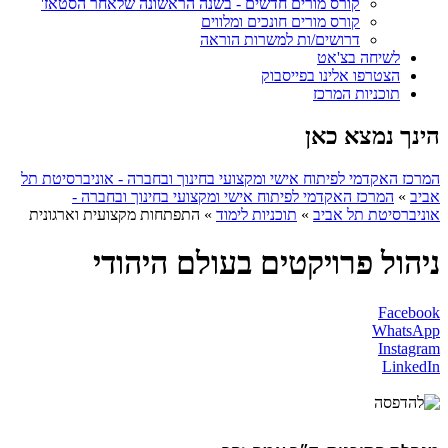
קורס מורים חדשים - בשנה הראשונה שלאחר הסטאז'
קורס מורים חונכים ומלווים
דרושים/ות למשרות הוראה
לשיחה בצ'אט
הצטרפו אלינו בפייסבוק
תוכניות המרכז
הינך נמצא כאן
המרכז האקדמי לפיתוח אישי ומקצועי בחינוך ובחברה - אוניברסיטת תל
אביב
»
המרכז האקדמי לפיתוח אישי ומקצועי בחינוך ובחברה -
אוניברסיטת תל אביב
»
תוכניות לימוד
»
התפתחות מקצועית וארגונית
ניהול פרויקטים בעולם היהודי
Facebook
WhatsApp
Instagram
LinkedIn