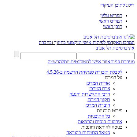
דילוג לתוכן העיקרי
תפריט עליון
תפריט ראשי
תוכן ראשי
המרכז האקדמי לפיתוח אישי ומקצועי בחינוך ובחברה
אוניברסיטת תל אביב
מערכת פניות
אזור אישי לסטודנטים.יות
להרשמה
לקבלת תזכורת לפתיחת הרשמה ב-4.5.26
על המרכז
אודות המרכז
צוות המרכז
דרכי התקשרות והגעה
תקנון המרכז
חוברת המרכז
פירוט תוכניות
כל התוכניות
אירועים כנסים והרצאות
כניסה להוראה וחונכות
סטאז' התמחות בהוראה