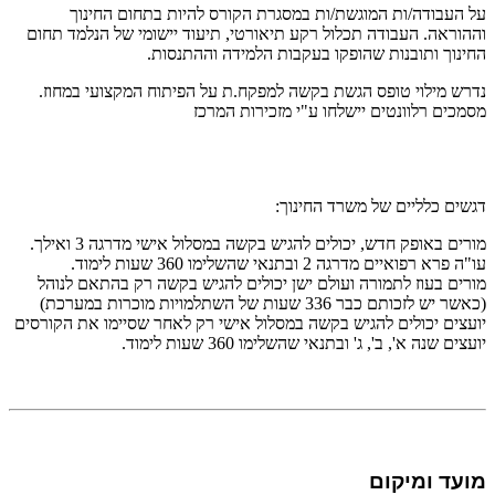
על העבודה/ות המוגשת/ות במסגרת הקורס להיות בתחום החינוך
וההוראה. העבודה תכלול רקע תיאורטי, תיעוד יישומי של הנלמד תחום
החינוך ותובנות שהופקו בעקבות הלמידה וההתנסות.
נדרש מילוי טופס הגשת בקשה למפקח.ת על הפיתוח המקצועי במחוז.
מסמכים רלוונטים יישלחו ע"י מזכירות המרכז
דגשים כלליים של משרד החינוך:
מורים באופק חדש, יכולים להגיש בקשה במסלול אישי מדרגה 3 ואילך.
עו"ה פרא רפואיים מדרגה 2 ובתנאי שהשלימו 360 שעות לימוד.
מורים בעוז לתמורה ועולם ישן יכולים להגיש בקשה רק בהתאם לנוהל
(כאשר יש לזכותם כבר 336 שעות של השתלמויות מוכרות במערכת)
יועצים יכולים להגיש בקשה במסלול אישי רק לאחר שסיימו את הקורסים
יועצים שנה א', ב', ג' ובתנאי שהשלימו 360 שעות לימוד.
מועד ומיקום