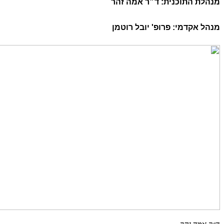
מנהלת התוכנית: ד״ר אמה זהר
מנהל אקדמי: פרופ' יובל רוטמן