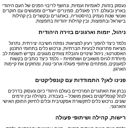
נעסוק בזהות, לאומיות ועמיות, ונחשף לריבוי הפנים של העם היהודי
בארץ ובעולם. דרך פאנלים, סמינרים ייעודיים ומפגשים עם חוקרים
ואנשי שטח נעמיק בהיסטוריה, באתגרים ובקשרים בין קהילות
בישראל ובתפוצות, ובין קהילות יהודיות בתפוצות.
ניהול, יזמות וארגונים בזירה היהודית
נלמד כיצד להפוך רעיון למציאות: נפתח חשיבה יצירתית, נתרגל
מציאת פתרונות לבעיות חברתיות, ונרכוש כלים בתחומי התכנון
האסטרטגי, ניהול שינויים והובלת צוותים מגוונים. נקדיש תשומת לב
מיוחדת לגיוס משאבים ושותפויות – נלמד כיצד כותבים בקשות
למענקים, מפתחים שיתופי פעולה ארוכי טווח, ומחזקים את קיימות
הארגון.
פנינו לאן? התמודדות עם קונפליקטים
נבחן את האתגרים המרכזיים בעולם היהודי כיום ונעסוק בדרכים
לנהל קונפליקטים באופן מושכל – בעבודה, בקהילה ובין זרמים
שונים. נרכוש כלים לתקשורת אפקטיבית וכלים לחיזוק החוסן האישי
והארגוני.
רישות, קהילה ושיתופי פעולה