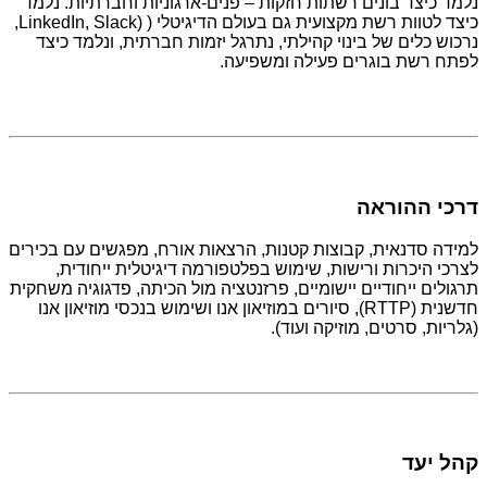
נלמד כיצד בונים רשתות חזקות – פנים-ארגוניות וחברתיות. נלמד
כיצד לטוות רשת מקצועית גם בעולם הדיגיטלי ( (LinkedIn, Slack,
נרכוש כלים של בינוי קהילתי, נתרגל יזמות חברתית, ונלמד כיצד
לפתח רשת בוגרים פעילה ומשפיעה.
דרכי ההוראה
למידה סדנאית, קבוצות קטנות, הרצאות אורח, מפגשים עם בכירים
לצרכי היכרות ורישות, שימוש בפלטפורמה דיגיטלית ייחודית,
תרגולים ייחודיים יישומיים, פרזנטציה מול הכיתה, פדגוגיה משחקית
חדשנית (RTTP), סיורים במוזיאון אנו ושימוש בנכסי מוזיאון אנו
(גלריות, סרטים, מוזיקה ועוד).
קהל יעד