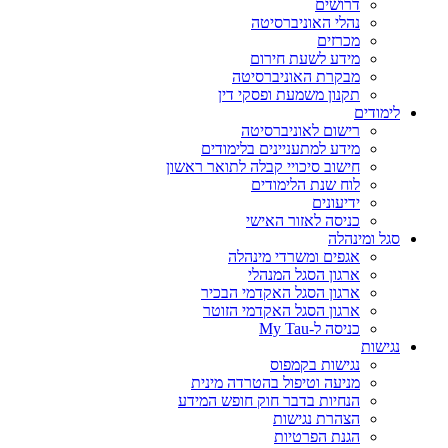
דרושים
נהלי האוניברסיטה
מכרזים
מידע לשעת חירום
מבקרת האוניברסיטה
תקנון משמעת ופסקי דין
לימודים
רישום לאוניברסיטה
מידע למתעניינים בלימודים
חישוב סיכויי קבלה לתואר ראשון
לוח שנת הלימודים
ידיעונים
כניסה לאזור האישי
סגל ומינהלה
אגפים ומשרדי מינהלה
ארגון הסגל המנהלי
ארגון הסגל האקדמי הבכיר
ארגון הסגל האקדמי הזוטר
כניסה ל-My Tau
נגישות
נגישות בקמפוס
מניעה וטיפול בהטרדה מינית
הנחיות בדבר חוק חופש המידע
הצהרת נגישות
הגנת הפרטיות