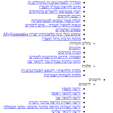
המדריך לסטודנטים.ות מתחילים.ות
מידע לקראת שנה"ל תשפ"ו
ייעוץ סטטיסטי לתארים מתקדמים
רישום לקורסים
קבלת פטור במבוא לסטטיסטיקה
זכאות לתואר/ תעודה – סיום לימודים
טפסים ואישורים
שימוש בכלי בינה מלאכותית יוצרת AI) (Generative
מתווה חרבות ברזל תשפ"ו
נהלים והנחיות
תקנונים
הכרה בקורסים
הפסקת, חידוש והתיישנות לימודים
תקנון כתיבת עבודת גמר לתואר שני
מלגות
מלגות והלוואות / דקנאט הסטודנטים.ות
מלגות ותעודות הצטיינות
ידיעונים
ידיעונים
ידיעון תשפ״ו
ידיעון לתואר ראשון
ידיעון לתואר שני
ידיעון תעודת הוראה בחינוך וחברה
ידיעון תעודות הוראה בחינוך מתמטי, מדעי וטכנולוגי
ידיעון לתואר שלישי