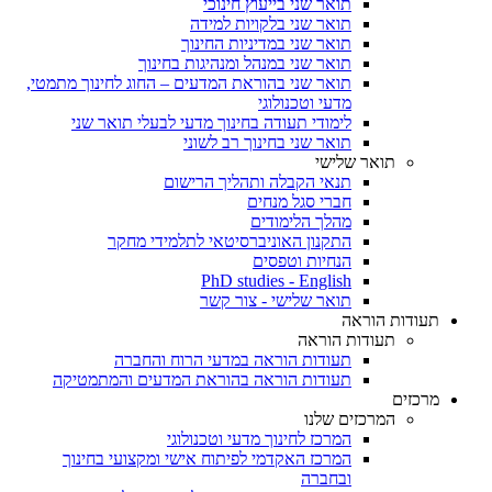
תואר שני בייעוץ חינוכי
תואר שני בלקויות למידה
תואר שני במדיניות החינוך
תואר שני במנהל ומנהיגות בחינוך
תואר שני בהוראת המדעים – החוג לחינוך מתמטי,
מדעי וטכנולוגי
לימודי תעודה בחינוך מדעי לבעלי תואר שני
תואר שני בחינוך רב לשוני
תואר שלישי
תנאי הקבלה ותהליך הרישום
חברי סגל מנחים
מהלך הלימודים
התקנון האוניברסיטאי לתלמידי מחקר
הנחיות וטפסים
PhD studies - English
תואר שלישי - צור קשר
תעודות הוראה
תעודות הוראה
תעודות הוראה במדעי הרוח והחברה
תעודות הוראה בהוראת המדעים והמתמטיקה
מרכזים
המרכזים שלנו
המרכז לחינוך מדעי וטכנולוגי
המרכז האקדמי לפיתוח אישי ומקצועי בחינוך
ובחברה