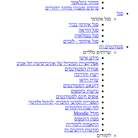
מחקר בינלאומי
פרסים ומענקי מחקר ייחודיים
סגל
סגל אקדמי
סגל אקדמי בכיר
סגל הוראה
סגל בגמלאות
סגל אקדמי - לזכרם
סטודנטים.ות
שרותים כלליים
מידע אישי
אפליקציית המובייל של אוניברסיטת תל אביב
אגודת הסטודנטים
ייעוץ והדרכה
שרת וידאו
דקנאט הסטודנטים
נגישות בקמפוס
אופיס חינם לסטודנטים
הספרייה למדעי החברה, לניהול ולחינוך
לוח שנת הלימודים
מודל Moodle
מפת הקמפוס
התאמות לימודיות
מודעות דרושים.ות
לימודים