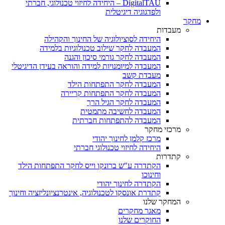
DigitalTAU – היחידה לחיזוי טכנולוגי, חברתי
ולפדגוגיה דיגיטלית
מחקר
מעבדות
היחידה לסוציולוגיה של החינוך והקהילה
המעבדה לחקר שילוב טכנולוגיות בלמידה
המעבדה לחקר גורמי סיכון והגנה
המעבדה למיומנויות למידה והוראה בעידן הדיגיטלי
מעבדת קשב
המעבדה לחקר התפתחות הילד
המעבדה לחקר התפתחות קריירה
המעבדה לחקר הגיל הרך
המעבדה לחשיבה מתמטית
המעבדה להתפתחות חברתית
מרכזי מחקר
מרכז קלמן לחינוך יהודי
היחידה לחיזוי טכנולוגי חברתי
קתדרות
הקתדרה ע"ש ברונקו וייס לחקר התפתחות הילד
וחינוכו
הקתדרה לחינוך יהודי
קתדרת אונסקו לטכנולוגיה, אינטרנציונליזציה וחינוך
המחקר שלנו
מאגר מחקרים
החוקרים שלנו