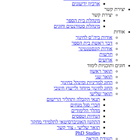
ארכיון ידיעונים
יצירת קשר
יצירת קשר
מינהלת בית הספר
מינהלת סטודנטים וחוגים
אודות
אודות ביה"ס לחינוך
דבר ראשת בית הספר
אודות קונסטנטינר
חדשות
ארועים
חוגים ותוכניות לימוד
תואר ראשון
תואר שני
החוג למדיניות ומינהל בחינוך
החוג לחינוך מיוחד ולייעוץ חינוכי
תואר שלישי
תנאי הקבלה ותהליך הרישום
חברי סגל מנחים
מהלך הלימודים
הנחיות וטפסים
התקנון האוניברסיטאי לתלמידי מחקר
תואר שלישי - צור קשר
PhD Studies
תעודת הוראה