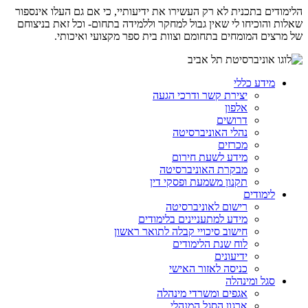
הלימודים בתכנית לא רק העשירו את ידיעותיי, כי אם גם העלו אינספור
שאלות והוכיחו לי שאין גבול למחקר וללמידה בתחום- וכל זאת בניצוחם
של מרצים המומחים בתחומם וצוות בית ספר מקצועי ואיכותי.
מידע כללי
יצירת קשר ודרכי הגעה
אלפון
דרושים
נהלי האוניברסיטה
מכרזים
מידע לשעת חירום
מבקרת האוניברסיטה
תקנון משמעת ופסקי דין
לימודים
רישום לאוניברסיטה
מידע למתעניינים בלימודים
חישוב סיכויי קבלה לתואר ראשון
לוח שנת הלימודים
ידיעונים
כניסה לאזור האישי
סגל ומינהלה
אגפים ומשרדי מינהלה
ארגון הסגל המנהלי