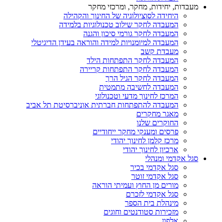
מעבדות, יחידות, מחקר, ומרכזי מחקר
היחידה לסוציולוגיה של החינוך והקהילה
המעבדה לחקר שילוב טכנולוגיות בלמידה
המעבדה לחקר גורמי סיכון והגנה
המעבדה למיומנויות למידה והוראה בעידן הדיגיטלי
מעבדת קשב
המעבדה לחקר התפתחות הילד
המעבדה לחקר התפתחות קריירה
המעבדה לחקר הגיל הרך
המעבדה לחשיבה מתמטית
המרכז לחינוך מדעי וטכנולוגי
המעבדה להתפתחות חברתית אוניברסיטת תל אביב
מאגר מחקרים
החוקרים שלנו
פרסים ומענקי מחקר ייחודיים
מרכז קלמן לחינוך יהודי
ארכיון לחינוך יהודי
סגל אקדמי ומנהלי
סגל אקדמי בכיר
סגל אקדמי זוטר
מורים מן החוץ ועמיתי הוראה
סגל אקדמי לזכרם
מינהלת בית הספר
מזכירות סטודנטים וחוגים
אלפון