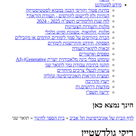
מידע לסטודנט
בחינת פטור וקורסי הכנה במבוא לסטטיסטיקה
הנחיות ולוז לרישום לקורסים - תעודת הוראה*
לוח שנת הלימודים תשפ"ה 2025 - 2024
מלגות ותעודות הצטיינות
מלגות, הלוואות, מעונות וסיוע כלכלי
הכרה בקורסים על סמך לימודים קודמים או מקבילים
הפסקה, חידוש והתיישנות לימודים
זכאות לתואר/תעודה
טפסים ואישורים
שימוש בכלי בינה מלאכותית יוצרת AI) (Generative
תקנון כתיבת עבודת גמר לתואר שני
נגישות לבעלי צרכים מיוחדים
תמצית הוראות האוניברסיטה ונהליה
ייעוץ והדרכה
מודעות דרושים.ות
ידיעון תשפ"ו
הינך נמצא כאן
לדף הבית של אוניברסיטת תל אביב
»
בית הספר לחינוך
»
תואר שני
ריקי גולדשטיין