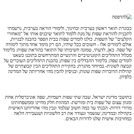
כבוגרת תואר ראשון בערבית ובחינוך, ולימודי הוראה בערבית, נרשמתי
לתכנית להוראת שפות על מנת ללמוד לתואר שיכניס אותי אל "מאחורי
הקלעים" של השפות. כולנו לומדים שפות בבית הספר כהכנה לבגרות,
אולם לימודים אלו - חשובים ככל שיהיו, הם רק מימד אחד מתוך לימודה
של שפה. כאן, לדעתי, טמונה חשיבותו של התואר בהוראת שפות: בלימוד
מכלול התהליכים הקוגניטיביים והרגשיים המתרחשים בתוכנו כשאנו
לומדים שפה; בלימוד ההבדלים בין שפות; בהבנת התהליכים העוברים על
קבוצה לשונית- במיוחד מהגרת; בחקירת התהליכים הבין קבוצתיים של
קהילות הדוברות שפות שונות; ובניסיון להבין מהי אחריותה של המדינה
כלפיהן.
כתושבי מדינת ישראל, שבה שתי שפות רשמיות, שפה אוניברסלית אחת
ומגוון עצום של שפות בית ומורשת- המהוות חלק מחיינו וממשפחותינו
מדורי דורות- הבנתי עד כמה חשוב שנלמד ונבין מהי אחריותנו האישית
בקהילה ובמדינה; שנשמר ונעודד את רב הלשוניות ושנעבירה הלאה
כמחויבות אישית שלנו לדורות הבאים.