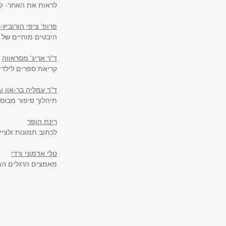
לראות את האחר- ק
פרופ' ציפי הורוביץ-
היבטים מוחיים של 
ד"ר אריג' מסראווה
קריאת ספרים לילדי
ד"ר עמליה בר-און ו
תיהלוך סיפור מבוסס
רינת הופר
לכתוב תמונות ולציי
טלי אדמוני ורדי
מאמצים הרגלים ה