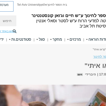
מערכת פ
בית הספר לחינוך
אלפון
Tel-Aviv University
פר לחינוך ע"ש חיים וג'ואן קונסטנטינר
חיפוש
ה למדעי הרוח ע"ש לסטר וסאלי אנטין
סיטת תל אביב
חיפוש באתר ז
דות הוראה
מרכזים
מחקר
סגל
סטודנטים.ות
ידי
|
|
|
|
|
קראו איתי"
ר לחינוך
 איתי"
היברידי
חינם