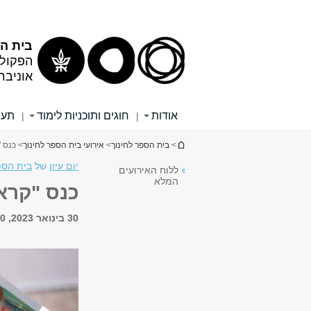
תוכן
תפריט
עליון
ראשי
בית הס
הפקולט
אוניבר
אודות
חוגים ותוכניות לימוד
תעו
|
|
הינך נמצא כאן
>
בית הספר לחינוך
>
אירועי בית הספר לחינוך
> כנס "
יום עיון
של
בית הספ
ללוח האירועים
המלא
כנס "קראו
30 בינואר 2023, 17:00