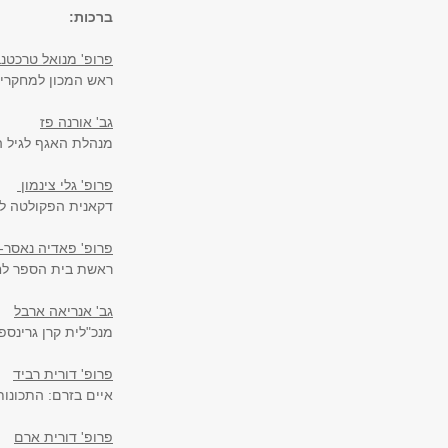
ברכות:
פרופ' מנואל טרכטנב
ראש המכון למחקרי 
גב' אורנה פז
מנהלת האגף לגיל הרך מלידה
פרופ' גלי צינמון
דקאנית הפקולטה ל
פרופ' פאדיה נאסר-א
ראשת בית הספר לחי
גב' אנריאה ארבל
מנכ"לית קרן גרינספ
פרופ' דורית רביד
איים בזרם: התכונו
פרופ' דורית ארם