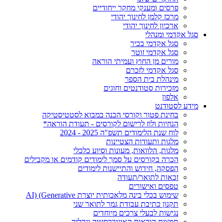
פרסים ומענקי מחקר ייחודיים
מרכז קלמן לחינוך יהודי
ארכיון לחינוך יהודי
סגל אקדמי ומנהלי
סגל אקדמי בכיר
סגל אקדמי זוטר
מורים מן החוץ ועמיתי הוראה
סגל אקדמי לזכרם
מינהלת בית הספר
מזכירות סטודנטים וחוגים
אלפון
מידע לסטודנט
בחינת פטור וקורסי הכנה במבוא לסטטיסטיקה
הנחיות ולוז לרישום לקורסים - תעודת הוראה*
לוח שנת הלימודים תשפ"ה 2025 - 2024
מלגות ותעודות הצטיינות
מלגות, הלוואות, מעונות וסיוע כלכלי
הכרה בקורסים על סמך לימודים קודמים או מקבילים
הפסקה, חידוש והתיישנות לימודים
זכאות לתואר/תעודה
טפסים ואישורים
שימוש בכלי בינה מלאכותית יוצרת AI) (Generative
תקנון כתיבת עבודת גמר לתואר שני
נגישות לבעלי צרכים מיוחדים
תמצית הוראות האוניברסיטה ונהליה