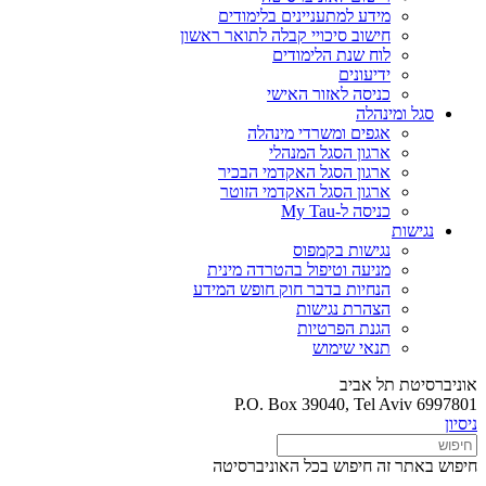
מידע למתעניינים בלימודים
חישוב סיכויי קבלה לתואר ראשון
לוח שנת הלימודים
ידיעונים
כניסה לאזור האישי
סגל ומינהלה
אגפים ומשרדי מינהלה
ארגון הסגל המנהלי
ארגון הסגל האקדמי הבכיר
ארגון הסגל האקדמי הזוטר
כניסה ל-My Tau
נגישות
נגישות בקמפוס
מניעה וטיפול בהטרדה מינית
הנחיות בדבר חוק חופש המידע
הצהרת נגישות
הגנת הפרטיות
תנאי שימוש
אוניברסיטת תל אביב
P.O. Box 39040, Tel Aviv 6997801
ניסיון
חיפוש באתר זה
חיפוש בכל האוניברסיטה