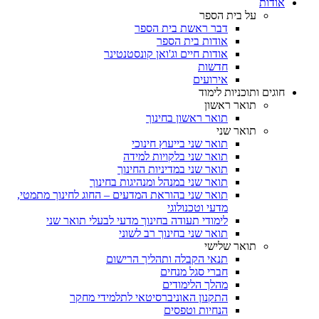
אודות
על בית הספר
דבר ראשת בית הספר
אודות בית הספר
אודות חיים וג'ואן קונסטנטינר
חדשות
אירועים
חוגים ותוכניות לימוד
תואר ראשון
תואר ראשון בחינוך
תואר שני
תואר שני בייעוץ חינוכי
תואר שני בלקויות למידה
תואר שני במדיניות החינוך
תואר שני במנהל ומנהיגות בחינוך
תואר שני בהוראת המדעים – החוג לחינוך מתמטי,
מדעי וטכנולוגי
לימודי תעודה בחינוך מדעי לבעלי תואר שני
תואר שני בחינוך רב לשוני
תואר שלישי
תנאי הקבלה ותהליך הרישום
חברי סגל מנחים
מהלך הלימודים
התקנון האוניברסיטאי לתלמידי מחקר
הנחיות וטפסים