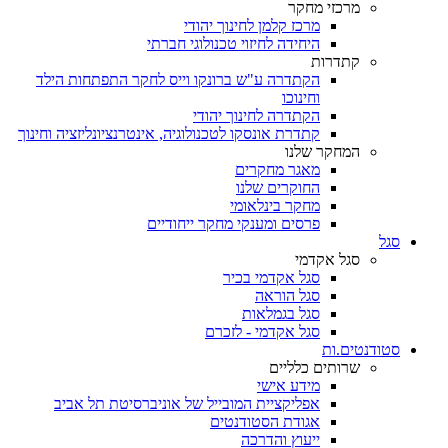
מרכזי מחקר
מרכז קלמן לחינוך יהודי
היחידה לחיזוי טכנולוגי חברתי
קתדרות
הקתדרה ע"ש ברונקו וייס לחקר התפתחות הילד
וחינוכו
הקתדרה לחינוך יהודי
קתדרת אונסקו לטכנולוגיה, אינטרנציונליזציה וחינוך
המחקר שלנו
מאגר מחקרים
החוקרים שלנו
מחקר בינלאומי
פרסים ומענקי מחקר ייחודיים
סגל
סגל אקדמי
סגל אקדמי בכיר
סגל הוראה
סגל בגמלאות
סגל אקדמי - לזכרם
סטודנטים.ות
שרותים כלליים
מידע אישי
אפליקציית המובייל של אוניברסיטת תל אביב
אגודת הסטודנטים
ייעוץ והדרכה