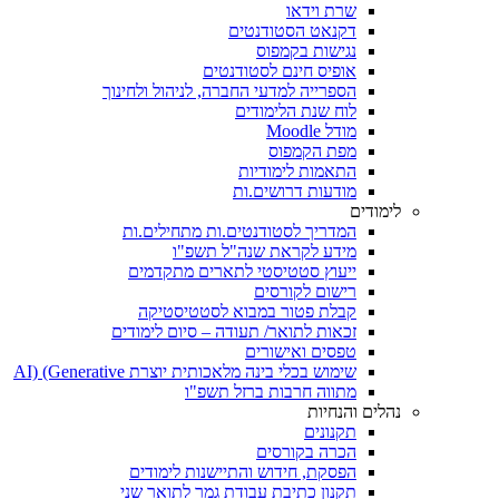
שרת וידאו
דקנאט הסטודנטים
נגישות בקמפוס
אופיס חינם לסטודנטים
הספרייה למדעי החברה, לניהול ולחינוך
לוח שנת הלימודים
מודל Moodle
מפת הקמפוס
התאמות לימודיות
מודעות דרושים.ות
לימודים
המדריך לסטודנטים.ות מתחילים.ות
מידע לקראת שנה"ל תשפ"ו
ייעוץ סטטיסטי לתארים מתקדמים
רישום לקורסים
קבלת פטור במבוא לסטטיסטיקה
זכאות לתואר/ תעודה – סיום לימודים
טפסים ואישורים
שימוש בכלי בינה מלאכותית יוצרת AI) (Generative
מתווה חרבות ברזל תשפ"ו
נהלים והנחיות
תקנונים
הכרה בקורסים
הפסקת, חידוש והתיישנות לימודים
תקנון כתיבת עבודת גמר לתואר שני