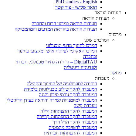
PhD studies - English
תואר שלישי - צור קשר
תעודות הוראה
תעודות הוראה
תעודות הוראה במדעי הרוח והחברה
תעודות הוראה בהוראת המדעים והמתמטיקה
מרכזים
המרכזים שלנו
המרכז לחינוך מדעי וטכנולוגי
המרכז האקדמי לפיתוח אישי ומקצועי בחינוך
ובחברה
DigitalTAU – היחידה לחיזוי טכנולוגי, חברתי
ולפדגוגיה דיגיטלית
מחקר
מעבדות
היחידה לסוציולוגיה של החינוך והקהילה
המעבדה לחקר שילוב טכנולוגיות בלמידה
המעבדה לחקר גורמי סיכון והגנה
המעבדה למיומנויות למידה והוראה בעידן הדיגיטלי
מעבדת קשב
המעבדה לחקר התפתחות הילד
המעבדה לחקר התפתחות קריירה
המעבדה לחקר הגיל הרך
המעבדה לחשיבה מתמטית
המעבדה להתפתחות חברתית