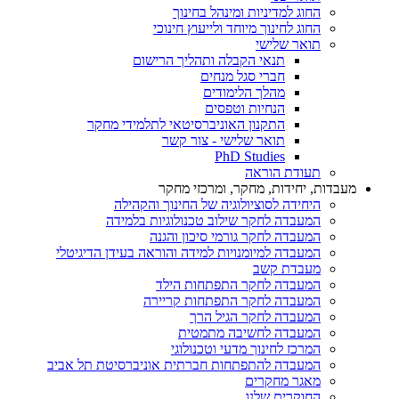
החוג למדיניות ומינהל בחינוך
החוג לחינוך מיוחד ולייעוץ חינוכי
תואר שלישי
תנאי הקבלה ותהליך הרישום
חברי סגל מנחים
מהלך הלימודים
הנחיות וטפסים
התקנון האוניברסיטאי לתלמידי מחקר
תואר שלישי - צור קשר
PhD Studies
תעודת הוראה
מעבדות, יחידות, מחקר, ומרכזי מחקר
היחידה לסוציולוגיה של החינוך והקהילה
המעבדה לחקר שילוב טכנולוגיות בלמידה
המעבדה לחקר גורמי סיכון והגנה
המעבדה למיומנויות למידה והוראה בעידן הדיגיטלי
מעבדת קשב
המעבדה לחקר התפתחות הילד
המעבדה לחקר התפתחות קריירה
המעבדה לחקר הגיל הרך
המעבדה לחשיבה מתמטית
המרכז לחינוך מדעי וטכנולוגי
המעבדה להתפתחות חברתית אוניברסיטת תל אביב
מאגר מחקרים
החוקרים שלנו