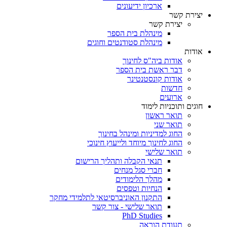
ארכיון ידיעונים
יצירת קשר
יצירת קשר
מינהלת בית הספר
מינהלת סטודנטים וחוגים
אודות
אודות ביה"ס לחינוך
דבר ראשת בית הספר
אודות קונסטנטינר
חדשות
ארועים
חוגים ותוכניות לימוד
תואר ראשון
תואר שני
החוג למדיניות ומינהל בחינוך
החוג לחינוך מיוחד ולייעוץ חינוכי
תואר שלישי
תנאי הקבלה ותהליך הרישום
חברי סגל מנחים
מהלך הלימודים
הנחיות וטפסים
התקנון האוניברסיטאי לתלמידי מחקר
תואר שלישי - צור קשר
PhD Studies
תעודת הוראה