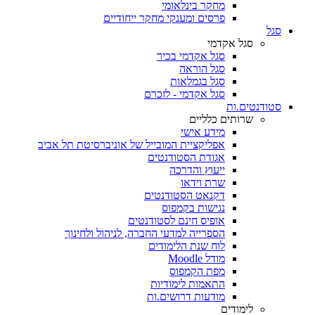
מחקר בינלאומי
פרסים ומענקי מחקר ייחודיים
סגל
סגל אקדמי
סגל אקדמי בכיר
סגל הוראה
סגל בגמלאות
סגל אקדמי - לזכרם
סטודנטים.ות
שרותים כלליים
מידע אישי
אפליקציית המובייל של אוניברסיטת תל אביב
אגודת הסטודנטים
ייעוץ והדרכה
שרת וידאו
דקנאט הסטודנטים
נגישות בקמפוס
אופיס חינם לסטודנטים
הספרייה למדעי החברה, לניהול ולחינוך
לוח שנת הלימודים
מודל Moodle
מפת הקמפוס
התאמות לימודיות
מודעות דרושים.ות
לימודים