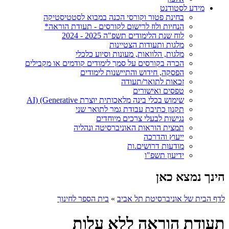
מידע לסטודנט
בחינת פטור וקורסי הכנה במבוא לסטטיסטיקה
הנחיות ולוז לרישום לקורסים - תעודת הוראה*
לוח שנת הלימודים תשפ"ה 2025 - 2024
מלגות ותעודות הצטיינות
מלגות, הלוואות, מעונות וסיוע כלכלי
הכרה בקורסים על סמך לימודים קודמים או מקבילים
הפסקה, חידוש והתיישנות לימודים
זכאות לתואר/תעודה
טפסים ואישורים
שימוש בכלי בינה מלאכותית יוצרת AI) (Generative
תקנון כתיבת עבודת גמר לתואר שני
נגישות לבעלי צרכים מיוחדים
תמצית הוראות האוניברסיטה ונהליה
ייעוץ והדרכה
מודעות דרושים.ות
ידיעון תשפ"ו
הינך נמצא כאן
לדף הבית של אוניברסיטת תל אביב
»
בית הספר לחינוך
תעודת הוראה ללא עלות