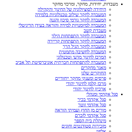
מעבדות, יחידות, מחקר, ומרכזי מחקר
היחידה לסוציולוגיה של החינוך והקהילה
המעבדה לחקר שילוב טכנולוגיות בלמידה
המעבדה לחקר גורמי סיכון והגנה
המעבדה למיומנויות למידה והוראה בעידן הדיגיטלי
מעבדת קשב
המעבדה לחקר התפתחות הילד
המעבדה לחקר התפתחות קריירה
המעבדה לחקר הגיל הרך
המעבדה לחשיבה מתמטית
המרכז לחינוך מדעי וטכנולוגי
המעבדה להתפתחות חברתית אוניברסיטת תל אביב
מאגר מחקרים
החוקרים שלנו
פרסים ומענקי מחקר ייחודיים
מרכז קלמן לחינוך יהודי
ארכיון לחינוך יהודי
סגל אקדמי ומנהלי
סגל אקדמי בכיר
סגל אקדמי זוטר
מורים מן החוץ ועמיתי הוראה
סגל אקדמי לזכרם
מינהלת בית הספר
מזכירות סטודנטים וחוגים
אלפון