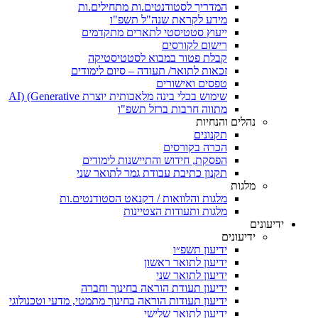
המדריך לסטודנטים.ות מתחילים.ות
מידע לקראת שנה"ל תשפ"ו
ייעוץ סטטיסטי לתארים מתקדמים
רישום לקורסים
קבלת פטור במבוא לסטטיסטיקה
זכאות לתואר/ תעודה – סיום לימודים
טפסים ואישורים
שימוש בכלי בינה מלאכותית יוצרת AI) (Generative
מתווה חרבות ברזל תשפ"ו
נהלים והנחיות
תקנונים
הכרה בקורסים
הפסקת, חידוש והתיישנות לימודים
תקנון כתיבת עבודת גמר לתואר שני
מלגות
מלגות והלוואות / דקנאט הסטודנטים.ות
מלגות ותעודות הצטיינות
ידיעונים
ידיעונים
ידיעון תשפ״ו
ידיעון לתואר ראשון
ידיעון לתואר שני
ידיעון תעודת הוראה בחינוך וחברה
ידיעון תעודות הוראה בחינוך מתמטי, מדעי וטכנולוגי
ידיעון לתואר שלישי