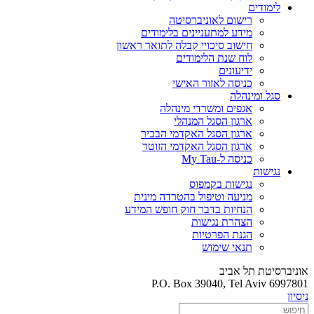
לימודים
רישום לאוניברסיטה
מידע למתעניינים בלימודים
חישוב סיכויי קבלה לתואר ראשון
לוח שנת הלימודים
ידיעונים
כניסה לאזור האישי
סגל ומינהלה
אגפים ומשרדי מינהלה
ארגון הסגל המנהלי
ארגון הסגל האקדמי הבכיר
ארגון הסגל האקדמי הזוטר
כניסה ל-My Tau
נגישות
נגישות בקמפוס
מניעה וטיפול בהטרדה מינית
הנחיות בדבר חוק חופש המידע
הצהרת נגישות
הגנת הפרטיות
תנאי שימוש
אוניברסיטת תל אביב
P.O. Box 39040, Tel Aviv 6997801
ניסיון