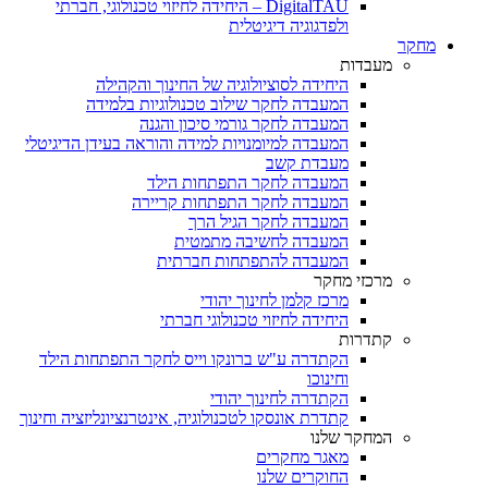
DigitalTAU – היחידה לחיזוי טכנולוגי, חברתי
ולפדגוגיה דיגיטלית
מחקר
מעבדות
היחידה לסוציולוגיה של החינוך והקהילה
המעבדה לחקר שילוב טכנולוגיות בלמידה
המעבדה לחקר גורמי סיכון והגנה
המעבדה למיומנויות למידה והוראה בעידן הדיגיטלי
מעבדת קשב
המעבדה לחקר התפתחות הילד
המעבדה לחקר התפתחות קריירה
המעבדה לחקר הגיל הרך
המעבדה לחשיבה מתמטית
המעבדה להתפתחות חברתית
מרכזי מחקר
מרכז קלמן לחינוך יהודי
היחידה לחיזוי טכנולוגי חברתי
קתדרות
הקתדרה ע"ש ברונקו וייס לחקר התפתחות הילד
וחינוכו
הקתדרה לחינוך יהודי
קתדרת אונסקו לטכנולוגיה, אינטרנציונליזציה וחינוך
המחקר שלנו
מאגר מחקרים
החוקרים שלנו