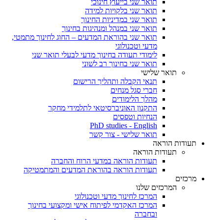
תואר שני בייעוץ חינוכי
תואר שני בלקויות למידה
תואר שני במדיניות החינוך
תואר שני במנהל ומנהיגות בחינוך
תואר שני בהוראת המדעים – החוג לחינוך מתמטי,
מדעי וטכנולוגי
לימודי תעודה בחינוך מדעי לבעלי תואר שני
תואר שני בחינוך רב לשוני
תואר שלישי
תנאי הקבלה ותהליך הרישום
חברי סגל מנחים
מהלך הלימודים
התקנון האוניברסיטאי לתלמידי מחקר
הנחיות וטפסים
PhD studies - English
תואר שלישי - צור קשר
תעודות הוראה
תעודות הוראה
תעודות הוראה במדעי הרוח והחברה
תעודות הוראה בהוראת המדעים והמתמטיקה
מרכזים
המרכזים שלנו
המרכז לחינוך מדעי וטכנולוגי
המרכז האקדמי לפיתוח אישי ומקצועי בחינוך
ובחברה