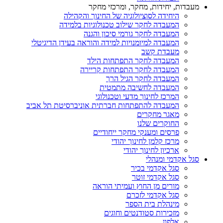
מעבדות, יחידות, מחקר, ומרכזי מחקר
היחידה לסוציולוגיה של החינוך והקהילה
המעבדה לחקר שילוב טכנולוגיות בלמידה
המעבדה לחקר גורמי סיכון והגנה
המעבדה למיומנויות למידה והוראה בעידן הדיגיטלי
מעבדת קשב
המעבדה לחקר התפתחות הילד
המעבדה לחקר התפתחות קריירה
המעבדה לחקר הגיל הרך
המעבדה לחשיבה מתמטית
המרכז לחינוך מדעי וטכנולוגי
המעבדה להתפתחות חברתית אוניברסיטת תל אביב
מאגר מחקרים
החוקרים שלנו
פרסים ומענקי מחקר ייחודיים
מרכז קלמן לחינוך יהודי
ארכיון לחינוך יהודי
סגל אקדמי ומנהלי
סגל אקדמי בכיר
סגל אקדמי זוטר
מורים מן החוץ ועמיתי הוראה
סגל אקדמי לזכרם
מינהלת בית הספר
מזכירות סטודנטים וחוגים
אלפון