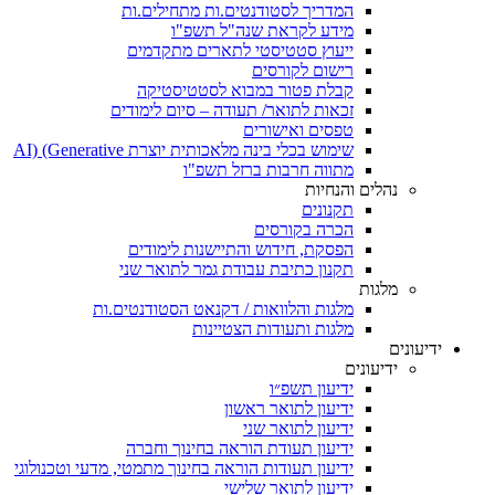
המדריך לסטודנטים.ות מתחילים.ות
מידע לקראת שנה"ל תשפ"ו
ייעוץ סטטיסטי לתארים מתקדמים
רישום לקורסים
קבלת פטור במבוא לסטטיסטיקה
זכאות לתואר/ תעודה – סיום לימודים
טפסים ואישורים
שימוש בכלי בינה מלאכותית יוצרת AI) (Generative
מתווה חרבות ברזל תשפ"ו
נהלים והנחיות
תקנונים
הכרה בקורסים
הפסקת, חידוש והתיישנות לימודים
תקנון כתיבת עבודת גמר לתואר שני
מלגות
מלגות והלוואות / דקנאט הסטודנטים.ות
מלגות ותעודות הצטיינות
ידיעונים
ידיעונים
ידיעון תשפ״ו
ידיעון לתואר ראשון
ידיעון לתואר שני
ידיעון תעודת הוראה בחינוך וחברה
ידיעון תעודות הוראה בחינוך מתמטי, מדעי וטכנולוגי
ידיעון לתואר שלישי