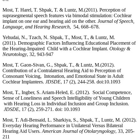
Most, T. Harel, T. Shpak, T. & Luntz, M.(2011). Perception of
suprasegmental speech features via bimodal stimulation: Cochlear
implant on one ear and hearing aid on the other.
Journal of Speech,
Language, and Hearing Research
, 54, 668–678.
Yehudai, N., Tzach, N. Shpak, T., Most, T., & Luntz, M.
(2011). Demographic Factors Influencing Educational Placement of
the Hearing-Impaired Child with a Cochlear Implant.
Otology &
Neurotology
, 32, 943-947
Most, T. Gaon-Sivan, G., Shpak, T., & Luntz, M.(2012).
Contribution of a Contralateral Hearing Aid to Perception of
Consonant Voicing, Intonation, and Emotional State in Adult
Cochlear Implantees.
JDSDE
, 17 (2), 244-258. doi:10.1093
Most, T., Ingber, S. Ariam-Heled, E. (2012). Social Competence,
Sense of Loneliness and Speech Intelligibility of Young Children
with Hearing Loss in Individual Inclusion and Group Inclusion.
JDSDE
,
17 (2), 259-271. doi: 10.1093
Most, T. Adi-Bensaid, L. Sharkiya, S., Shpak, T., Luntz, M. (2012).
Everyday Hearing Performance in Unilateral Versus Bilateral
Hearing Aid Users.
American Journal of Otolaryngology
, 33, 205-
211