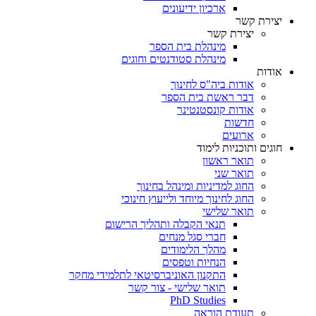
ארכיון ידיעונים
יצירת קשר
יצירת קשר
מינהלת בית הספר
מינהלת סטודנטים וחוגים
אודות
אודות ביה"ס לחינוך
דבר ראשת בית הספר
אודות קונסטנטינר
חדשות
ארועים
חוגים ותוכניות לימוד
תואר ראשון
תואר שני
החוג למדיניות ומינהל בחינוך
החוג לחינוך מיוחד ולייעוץ חינוכי
תואר שלישי
תנאי הקבלה ותהליך הרישום
חברי סגל מנחים
מהלך הלימודים
הנחיות וטפסים
התקנון האוניברסיטאי לתלמידי מחקר
תואר שלישי - צור קשר
PhD Studies
תעודת הוראה