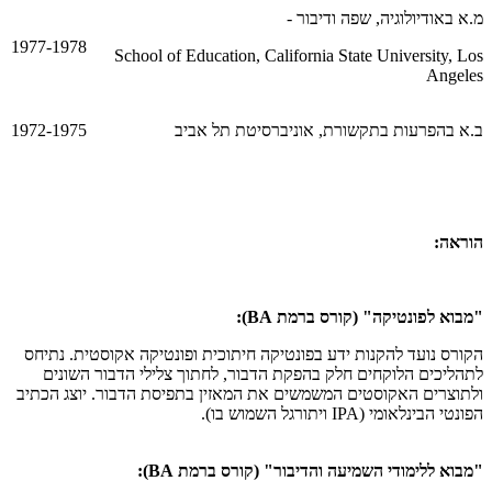
מ.א באודיולוגיה, שפה ודיבור -
1977-1978
School of Education, California State University, Los
Angeles
ב.א בהפרעות בתקשורת, אוניברסיטת תל אביב
1972-1975
הוראה:
"מבוא לפונטיקה"
(קורס ברמת
BA
):
הקורס נועד להקנות ידע בפונטיקה חיתוכית ופונטיקה אקוסטית. נתיחס
לתהליכים הלוקחים חלק בהפקת הדבור, לחתוך צלילי הדבור השונים
ולתוצרים האקוסטים המשמשים את המאזין בתפיסת הדבור. יוצג הכתיב
הפונטי הבינלאומי (
IPA
ויתורגל השמוש בו).
"מבוא ללימודי השמיעה והדיבור"
(קורס ברמת
BA
):