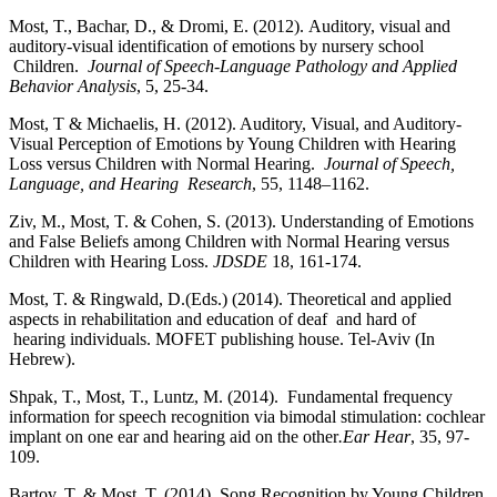
Most, T., Bachar, D., & Dromi, E. (2012). Auditory, visual and
auditory-visual identification of emotions by nursery school
Children.
Journal of Speech-Language Pathology and Applied
Behavior Analysis
, 5, 25-34.
Most, T & Michaelis, H. (2012). Auditory, Visual, and Auditory-
Visual Perception of Emotions by Young Children with Hearing
Loss versus Children with Normal Hearing.
Journal of Speech,
Language, and Hearing Research
, 55, 1148–1162.
Ziv, M., Most, T. & Cohen, S. (2013). Understanding of Emotions
and False Beliefs among Children with Normal Hearing versus
Children with Hearing Loss.
JDSDE
18, 161-174.
Most, T. & Ringwald, D.(Eds.) (2014). Theoretical and applied
aspects in rehabilitation and education of deaf and hard of
hearing individuals. MOFET publishing house. Tel-Aviv (In
Hebrew).
Shpak, T., Most, T., Luntz, M. (2014). Fundamental frequency
information for speech recognition via bimodal stimulation: cochlear
implant on one ear and hearing aid on the other
.Ear Hear
, 35, 97-
109.
Bartov, T. & Most, T. (2014). Song Recognition by Young Children