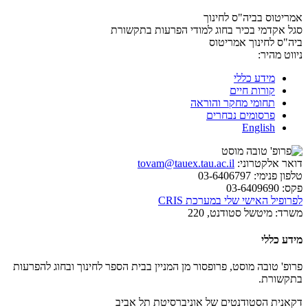
אמריטוס בביה"ס לחינוך
סגל אקדמי בכיר בחוג למודי הפרעות בתקשורת
ביה"ס לחינוך
אמריטוס
ניווט מהיר:
מידע כללי
קורות חיים
תחומי מחקר והוראה
פרסומים נבחרים
English
דואר אלקטרוני:
tovam@tauex.tau.ac.il
טלפון פנימי:
03-6406797
פקס:
03-6409690
לפרופיל האישי שלי במערכת CRIS
משרד:
מיטשל סטודנט, 220
מידע כללי
פרופ' טובה מוסט, פרופסור מן המניין בבית הספר לחינוך ובחוג להפרעות
בתקשורת.
דקאנית הסטודנטים של אוניברסיטת תל אביב