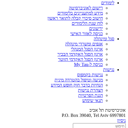
לימודים
רישום לאוניברסיטה
מידע למתעניינים בלימודים
חישוב סיכויי קבלה לתואר ראשון
לוח שנת הלימודים
ידיעונים
כניסה לאזור האישי
סגל ומינהלה
אגפים ומשרדי מינהלה
ארגון הסגל המנהלי
ארגון הסגל האקדמי הבכיר
ארגון הסגל האקדמי הזוטר
כניסה ל-My Tau
נגישות
נגישות בקמפוס
מניעה וטיפול בהטרדה מינית
הנחיות בדבר חוק חופש המידע
הצהרת נגישות
הגנת הפרטיות
תנאי שימוש
אוניברסיטת תל אביב
P.O. Box 39040, Tel Aviv 6997801
ניסיון