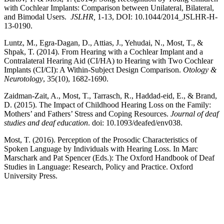
with Cochlear Implants: Comparison between Unilateral, Bilateral,
and Bimodal Users.
JSLHR,
1-13, DOI: 10.1044/2014_JSLHR-H-
13-0190.
Luntz, M., Egra-Dagan, D., Attias, J., Yehudai, N., Most, T., &
Shpak, T. (2014). From Hearing with a Cochlear Implant and a
Contralateral Hearing Aid (CI/HA) to Hearing with Two Cochlear
Implants (CI/CI): A Within-Subject Design Comparison.
Otology &
Neurotology
, 35(10), 1682-1690.
Zaidman-Zait, A., Most, T., Tarrasch, R., Haddad-eid, E., & Brand,
D. (2015). The Impact of Childhood Hearing Loss on the Family:
Mothers’ and Fathers’ Stress and Coping Resources.
Journal of deaf
studies and deaf education
. doi: 10.1093/deafed/env038.
Most, T. (2016). Perception of the Prosodic Characteristics of
Spoken Language by Individuals with Hearing Loss. In Marc
Marschark and Pat Spencer (Eds.): The Oxford Handbook of Deaf
Studies in Language: Research, Policy and Practice. Oxford
University Press.