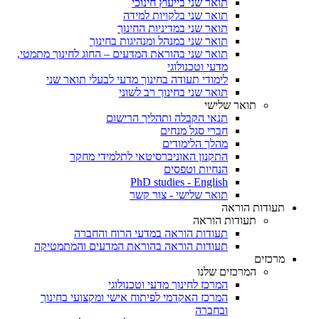
תואר שני בייעוץ חינוכי
תואר שני בלקויות למידה
תואר שני במדיניות החינוך
תואר שני במנהל ומנהיגות בחינוך
תואר שני בהוראת המדעים – החוג לחינוך מתמטי,
מדעי וטכנולוגי
לימודי תעודה בחינוך מדעי לבעלי תואר שני
תואר שני בחינוך רב לשוני
תואר שלישי
תנאי הקבלה ותהליך הרישום
חברי סגל מנחים
מהלך הלימודים
התקנון האוניברסיטאי לתלמידי מחקר
הנחיות וטפסים
PhD studies - English
תואר שלישי - צור קשר
תעודות הוראה
תעודות הוראה
תעודות הוראה במדעי הרוח והחברה
תעודות הוראה בהוראת המדעים והמתמטיקה
מרכזים
המרכזים שלנו
המרכז לחינוך מדעי וטכנולוגי
המרכז האקדמי לפיתוח אישי ומקצועי בחינוך
ובחברה