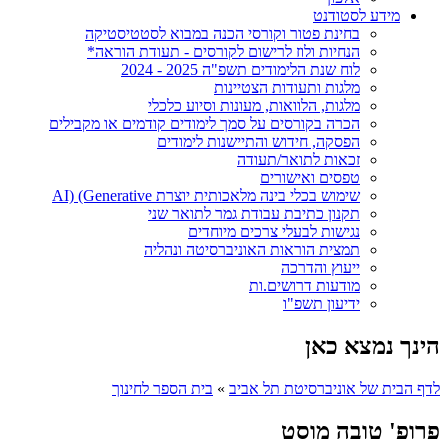
מידע לסטודנט
בחינת פטור וקורסי הכנה במבוא לסטטיסטיקה
הנחיות ולוז לרישום לקורסים - תעודת הוראה*
לוח שנת הלימודים תשפ"ה 2025 - 2024
מלגות ותעודות הצטיינות
מלגות, הלוואות, מעונות וסיוע כלכלי
הכרה בקורסים על סמך לימודים קודמים או מקבילים
הפסקה, חידוש והתיישנות לימודים
זכאות לתואר/תעודה
טפסים ואישורים
שימוש בכלי בינה מלאכותית יוצרת AI) (Generative
תקנון כתיבת עבודת גמר לתואר שני
נגישות לבעלי צרכים מיוחדים
תמצית הוראות האוניברסיטה ונהליה
ייעוץ והדרכה
מודעות דרושים.ות
ידיעון תשפ"ו
הינך נמצא כאן
לדף הבית של אוניברסיטת תל אביב
»
בית הספר לחינוך
פרופ' טובה מוסט