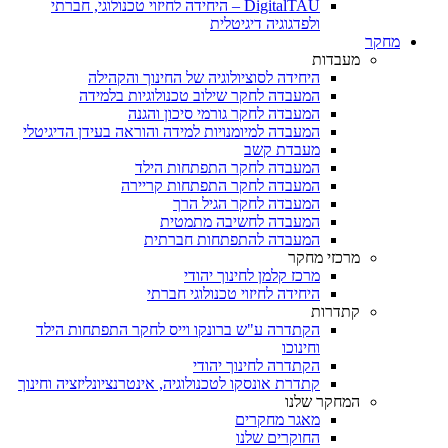
DigitalTAU – היחידה לחיזוי טכנולוגי, חברתי
ולפדגוגיה דיגיטלית
מחקר
מעבדות
היחידה לסוציולוגיה של החינוך והקהילה
המעבדה לחקר שילוב טכנולוגיות בלמידה
המעבדה לחקר גורמי סיכון והגנה
המעבדה למיומנויות למידה והוראה בעידן הדיגיטלי
מעבדת קשב
המעבדה לחקר התפתחות הילד
המעבדה לחקר התפתחות קריירה
המעבדה לחקר הגיל הרך
המעבדה לחשיבה מתמטית
המעבדה להתפתחות חברתית
מרכזי מחקר
מרכז קלמן לחינוך יהודי
היחידה לחיזוי טכנולוגי חברתי
קתדרות
הקתדרה ע"ש ברונקו וייס לחקר התפתחות הילד
וחינוכו
הקתדרה לחינוך יהודי
קתדרת אונסקו לטכנולוגיה, אינטרנציונליזציה וחינוך
המחקר שלנו
מאגר מחקרים
החוקרים שלנו