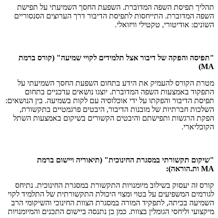
תהליך תפיסת השפה המדוברת. השפעת החסך השמיעתי על תפישת
השפה המדוברת. התייחסות לתפיסת הדיבור דרך הערוצים הסנסוריים
השונים: אודיטורי, טקטילי וויזואלי.
"תפיסה והפקה של דיבור אצל תלמידים לקויי שמיעה"
(קורס ברמת
)
MA
מטרת הקורס להעמיק את הידע בתחום השפעת החסך השמיעתי על
התפקוד באמצעות השפה המדוברת. יוצגו נושאים עדכניים בתחום
תפיסת הדיבור והפקתו על ידי אוכלוסיה עם לקות בשמיעה. בין הנושאים:
השלכות חברתיות של מובנות הדיבור, היבטים פרגמטיים בתקשורת,
הפקת הרגשות ותפישתם והיבטים הקשורים בשיקום באמצעות השתל
הקוכליארי.
"שיקום תקשורתי במסגרת החינוכית"
(תיאוריה ויישום ברמת
MA
ות.הוראה):
קורס זה יעסוק בשילוב מיומנויות התקשורת במסגרת החינוכית. נתיחס
לגורמים המשפיעים על בטוי ומצוי היכולת התקשורתית של התלמיד לקוי
השמיעה בכיתה, לתפקיד המורה במסגרת הצוות החינוכי והשיקומי הרב
מיקצועי וליחסי הגומלין בצוות. כמן כן נתנסה ביישום התכנים והמיומנויות