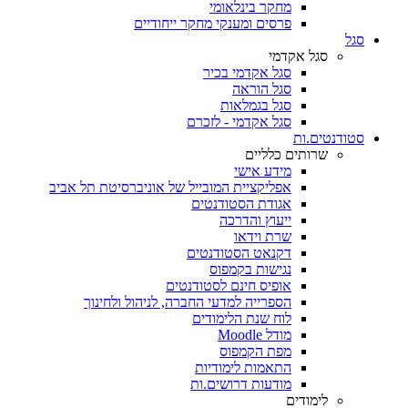
מחקר בינלאומי
פרסים ומענקי מחקר ייחודיים
סגל
סגל אקדמי
סגל אקדמי בכיר
סגל הוראה
סגל בגמלאות
סגל אקדמי - לזכרם
סטודנטים.ות
שרותים כלליים
מידע אישי
אפליקציית המובייל של אוניברסיטת תל אביב
אגודת הסטודנטים
ייעוץ והדרכה
שרת וידאו
דקנאט הסטודנטים
נגישות בקמפוס
אופיס חינם לסטודנטים
הספרייה למדעי החברה, לניהול ולחינוך
לוח שנת הלימודים
מודל Moodle
מפת הקמפוס
התאמות לימודיות
מודעות דרושים.ות
לימודים