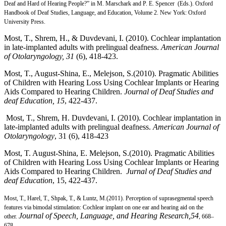
Deaf and Hard of Hearing People?” in M. Marschark and P. E. Spencer (Eds.). Oxford
Handbook of Deaf Studies, Language, and Education, Volume 2. New York:
Oxford
University Press.
Most, T., Shrem, H., & Duvdevani, I. (2010). Cochlear implantation
in late-implanted adults with prelingual deafness.
American Journal
of Otolaryngology, 31
(6), 418-423.
Most, T., August-Shina, E., Melejson, S.(2010). Pragmatic Abilities
of Children with Hearing Loss Using Cochlear Implants or Hearing
Aids Compared to Hearing Children.
Journal of Deaf Studies and
deaf Education, 15
, 422-437.
Most, T., Shrem, H. Duvdevani, I. (2010). Cochlear implantation in
late-implanted adults with prelingual deafness.
American Journal of
Otolaryngology
, 31 (6), 418-423
Most, T. August-Shina, E. Melejson, S.(2010). Pragmatic Abilities
of Children with Hearing Loss Using Cochlear Implants or Hearing
Aids Compared to Hearing Children.
Jurnal of Deaf Studies and
deaf Education
, 15, 422-437.
Most, T., Harel, T., Shpak, T., & Luntz, M.(2011). Perception of suprasegmental speech
features via bimodal stimulation: Cochlear implant on one ear and hearing aid on the
Journal of Speech, Language, and Hearing Research,54
other.
, 668–
678.