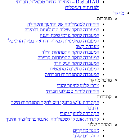
DigitalTAU – היחידה לחיזוי טכנולוגי, חברתי
ולפדגוגיה דיגיטלית
מחקר
מעבדות
היחידה לסוציולוגיה של החינוך והקהילה
המעבדה לחקר שילוב טכנולוגיות בלמידה
המעבדה לחקר גורמי סיכון והגנה
המעבדה למיומנויות למידה והוראה בעידן הדיגיטלי
מעבדת קשב
המעבדה לחקר התפתחות הילד
המעבדה לחקר התפתחות קריירה
המעבדה לחקר הגיל הרך
המעבדה לחשיבה מתמטית
המעבדה להתפתחות חברתית
מרכזי מחקר
מרכז קלמן לחינוך יהודי
היחידה לחיזוי טכנולוגי חברתי
קתדרות
הקתדרה ע"ש ברונקו וייס לחקר התפתחות הילד
וחינוכו
הקתדרה לחינוך יהודי
קתדרת אונסקו לטכנולוגיה, אינטרנציונליזציה וחינוך
המחקר שלנו
מאגר מחקרים
החוקרים שלנו