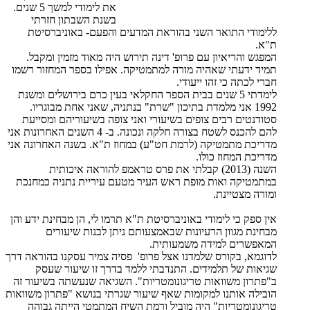
את לימודי למשך 5 שנים.
בשנת השבתון חזרתי
ללימודי התואר השני בהוראת המדעים והפעם- באוניברסיטת
ת"א.
המפגש והריאיון עם פרופ' דינה תירוש היה מאוד מזמין ומקבל.
תמיד ידעתי שאהיה מורה למתמטיקה. אפילו בספר המחזור רשמו
חברי לכתה כי זהו ייעודי.
לימדתי 5 שנים בבית הספר החקלאי בעין כרם בירושלים ומשנת
1992 אני מלמדת בתיכון "שרת" בנתניה, שאני אחת מבוגריו.
סטודנטים רבים צופים בשיעורי ואני צופה בשיעוריהם ומסייעת
להם להכנס לשטח בצורה חלקה ונכונה. ב- 4 השנים האחרונות אני
מדריכת מתמטיקה (לרמת חט"ע) במחוז ת"א. בשנה האחרונה אני
מדריכת המחוז כולו.
השנה (2013) קבלתי את פרס טראמפ להוראה איכותית
במתמטיקה ואות מופת ראש העיר מטעם עיריית נתניה כמחנכת
ומורה מצטיינת.
אין ספק כי לימודי באוניברסיטת ת"א תרמו לי, הן מבחינת ידע והן
מבחינת מגוון הרעיונות שבאמצעותם ניתן לבנות שיעורים
המאפשרים למידה משמעותית.
לדוגמא, בקורס שלמדנו אצל פרופ' פסיה צמיר עסקנו בהוראה דרך
שגיאות של תלמידים. התנדבתי ללמד בדרך זו שיעור שעסק
ב"פתרון משוואות טריגונומטריות". השגיאה שנעשתה בשיעור זה
הובילה אותנו למקומות שאף שיעור שגרתי בנושא "פתרון משוואות
טריגונומטריות" היה מוביל ורמת השיח המתמטי הייתה גבוהה