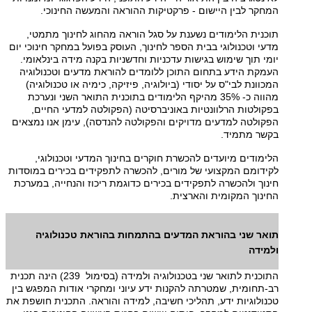
המחקר לבין היישום - פרקטיקות ההוראה והמעשה החינוכי.
תוכנית הלימודים נשענת על סגל הוראה מהחוג לחינוך מתמטי,
מדעי וטכנולוגי בבית הספר לחינוך, העוסק בפועל במחקר חינוכי יום
יומי תוך שימוש בגישות עדכניות וחדשניות בקנה מידה בינלאומי.
העמקת הידע בתחום התוכן ללומדים להוראת מדעים וטכנולוגיה
המכוונת לבי"ס על יסודי (ביולוגיה, פיזיקה, כימיה או טכנולוגיה)
מהווה כ- 35% מהיקף הלימודים בתוכנית התואר השני ונערכת
בפקולטות הרלוונטיות באוניברסיטה (הפקולטה למדעי החיים,
הפקולטה למדעים מדויקים והפקולטה להנדסה), עימן אנו נמצאים
בקשר מתמיד.
הלימודים מיועדים להכשרת חוקרים בחינוך המדעי וטכנולוגי,
לקידומם המקצועי של מורים, להכשרה לתפקידים בכירים במוסדות
חינוך ולהכשרה לתפקידים בכירים כדוגמת ריכוז והנחייה, במערכת
החינוך המקומית והארצית.
תואר שני בהוראת המדעים בהתמחות בהוראת טכנולוגיה
ולמידה
התוכנית לתואר שני בטכנולוגיה ולמידה (בסימול 239) הינה תכנית
רב-תחומית, שמטרתה להקנות ידע עיוני ומחקרי אודות המפגש בין
טכנולוגיות ידע, תהליכי חשיבה, למידה והוראה. התכנית חושפת את