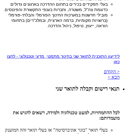
בעלי תפקידים בכירים בתחום ההדרכה בארגונים גדולים
כדוגמת צה"ל, משטרה, וחברות בענפי התקשורת והפיננסים.
מובילי חדשנות במערכות החינוך הפורמלי והבלתי-פורמלי
(ברשויות מקומיות, ברמה הארצית, ובמלכ"רים) בתחומי
הוראה, ייעוץ, טיפול, ניהול והדרכה.
לידיעון התוכנית לתואר שני בחינוך מתמטי, מדעי וטכנולוגי - לחצו
כאן
< הקודם
הבא >
תנאי רישום וקבלה לתואר שני
לכל ההתמחויות, למעט טכנולוגיה ולמידה, רשאים להגיש את
מועמדותם:
בעלי תואר "בוגר אוניברסיטה" או בעלי תואר זהה המוענק