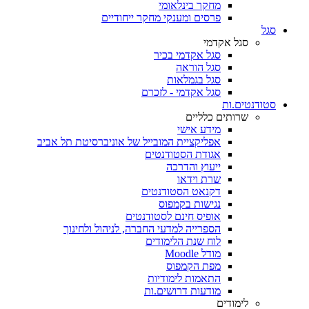
מחקר בינלאומי
פרסים ומענקי מחקר ייחודיים
סגל
סגל אקדמי
סגל אקדמי בכיר
סגל הוראה
סגל בגמלאות
סגל אקדמי - לזכרם
סטודנטים.ות
שרותים כלליים
מידע אישי
אפליקציית המובייל של אוניברסיטת תל אביב
אגודת הסטודנטים
ייעוץ והדרכה
שרת וידאו
דקנאט הסטודנטים
נגישות בקמפוס
אופיס חינם לסטודנטים
הספרייה למדעי החברה, לניהול ולחינוך
לוח שנת הלימודים
מודל Moodle
מפת הקמפוס
התאמות לימודיות
מודעות דרושים.ות
לימודים