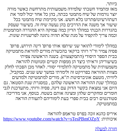
ביותר.
מאז ומתמיד חשבתי שלמידה משמעותית מתרחשת כאשר מורה
יוצר נורמות של שיח מתמטי בכתה, בהן כל אחד יכול לומר את
דעתו/רעיונו/פתרונו בלא חשש. אני מקיימת שיח מתמטי בכל
שיעור אך משנה את הדרכים בהן נעשה שיח זה. בשיעור שעסק
בהגדרות הבנתי במהלך הדיון כמה עמוקה היא ההגדרה המתמטית
וכמה צריך להקפיד על מנת שלא תהיה נתונה לפרשנויות שונות.
במהלך לימודי לתואר שני שיתפו אותי פרופ' דינה תירוש, פרופ'
פסיה צמיר וד"ר רותי ברקאי בהכשרת מורים להוראת מתמטיקה
בבית הספר היסודי (התמקצעות). בשנה הראשונה צפיתי
בשיעוריהן וראיתי כיצד הן ממפות קשיים ומנווטות להוראה
משמעותית של מתמטיקה לתלמידי יסודי. לאחר מכן הפכתי לחלק
מצוות ההוראה בפרויקט זה ולימדתי במשך שש שנים. במקביל,
ליוויתי, מטעם אוניברסיטת ת"א, מורים למתמטיקה ולמדעים
במהלך שנת ההוראה הראשונה שלהם , במסגרת שנת הסטאז'. גם
היום אני נמצאת בקשר הדוק עם דינה, פסיה ורותי, מתעדכנת לגבי
חומרים ומחקרים שלהן ומציגה אותם בשטח. בנוסף, אני מדריכה
סטודנטים רבים בבית ספרי בעת לימודיהם לתעודת הוראה
במתמטיקה.
איריס כהנא זוכה בפרס טראמפ להוראה
איכותית:
https://www.youtube.com/watch?v=sTesPBmOZpY
חזרה למעלה