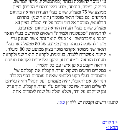
ע"י מוסד להשכלה גבוהה (במתמטיקה, מדעי המחשב,
פיזיקה, כימיה, הנדסה, מדע כללי ובמדעי החיים) בציון
ממוצע של 75 ומעלה, שהם בעלי תעודת הוראה בתחום
המדעים. גם בעלי תואר מוסמך (תואר שני) בתחום
הרלוונטי, ממוסד אקדמי מוכר על ידי המל"ג בציון 80
ומעלה, שהם בעלי תעודת הוראה בתחום המדעים.
להתמחות "טכנולוגיה ולמידה" רשאים להירשם בעלי תואר
"בוגר אוניברסיטה" או בעלי תואר זהה אשר הוענק ע"י
מוסד להשכלה גבוהה בציון ממוצע של 80 טמעלה או בעלי
תואר שני ממוסד אקדמי מוכר בציון ממוצע של 80 ומעלה.
קיימת אפשרות ללמוד, בו-זמנית, לקראת תואר שני ולקראת
תעודת הוראה. במסגרת זו, היקף הלימודים לקראת תעודת
הוראה ייקבע באופן אישי עם כל תלמיד.
במקרים חריגים תשקול ועדת הקבלה את קבלתם של
מועמדים בעלי רקע רלבנטי שאינם עומדים בסף הקבלה
הנדרש. אם יתקבלו, יהיה מעמדם "על תנאי" ויהיה עליהם
להשלים חובות שיוטלו עליהם ע"י ועדת הקבלה, תוך פרק
זמן שייקבע על ידה, ושלא יעלה על שנת לימודים אחת.
לתנאי רישום וקבלה יש ללחוץ
כאן
.
< הקודם
הבא >