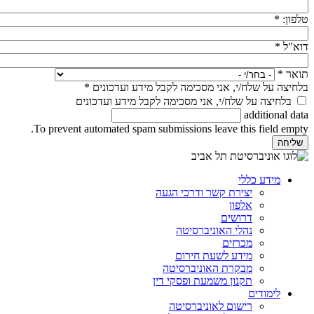
טלפון:
*
דוא"ל
*
תואר
*
בלחיצה על שלח/י, אני מסכימה לקבל מידע ועדכונים
*
בלחיצה על שלח/י, אני מסכימה לקבל מידע ועדכונים
additional data
To prevent automated spam submissions leave this field empty.
מידע כללי
יצירת קשר ודרכי הגעה
אלפון
דרושים
נהלי האוניברסיטה
מכרזים
מידע לשעת חירום
מבקרת האוניברסיטה
תקנון משמעת ופסקי דין
לימודים
רישום לאוניברסיטה