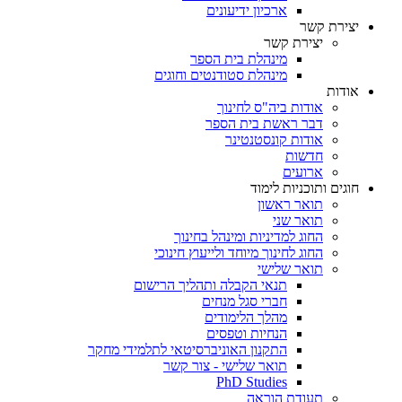
ארכיון ידיעונים
יצירת קשר
יצירת קשר
מינהלת בית הספר
מינהלת סטודנטים וחוגים
אודות
אודות ביה"ס לחינוך
דבר ראשת בית הספר
אודות קונסטנטינר
חדשות
ארועים
חוגים ותוכניות לימוד
תואר ראשון
תואר שני
החוג למדיניות ומינהל בחינוך
החוג לחינוך מיוחד ולייעוץ חינוכי
תואר שלישי
תנאי הקבלה ותהליך הרישום
חברי סגל מנחים
מהלך הלימודים
הנחיות וטפסים
התקנון האוניברסיטאי לתלמידי מחקר
תואר שלישי - צור קשר
PhD Studies
תעודת הוראה