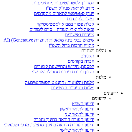
המדריך לסטודנטים.ות מתחילים.ות
מידע לקראת שנה"ל תשפ"ו
ייעוץ סטטיסטי לתארים מתקדמים
רישום לקורסים
קבלת פטור במבוא לסטטיסטיקה
זכאות לתואר/ תעודה – סיום לימודים
טפסים ואישורים
שימוש בכלי בינה מלאכותית יוצרת AI) (Generative
מתווה חרבות ברזל תשפ"ו
נהלים והנחיות
תקנונים
הכרה בקורסים
הפסקת, חידוש והתיישנות לימודים
תקנון כתיבת עבודת גמר לתואר שני
מלגות
מלגות והלוואות / דקנאט הסטודנטים.ות
מלגות ותעודות הצטיינות
ידיעונים
ידיעונים
ידיעון תשפ״ו
ידיעון לתואר ראשון
ידיעון לתואר שני
ידיעון תעודת הוראה בחינוך וחברה
ידיעון תעודות הוראה בחינוך מתמטי, מדעי וטכנולוגי
ידיעון לתואר שלישי