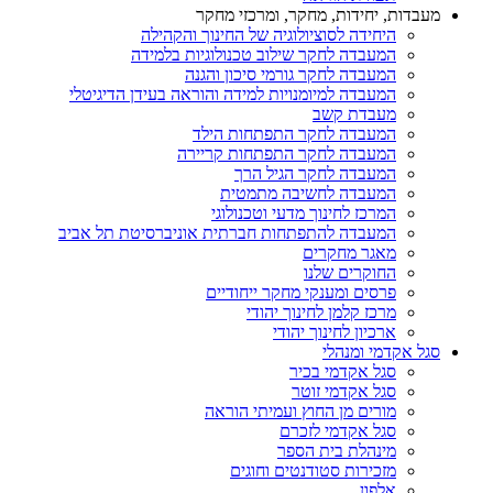
מעבדות, יחידות, מחקר, ומרכזי מחקר
היחידה לסוציולוגיה של החינוך והקהילה
המעבדה לחקר שילוב טכנולוגיות בלמידה
המעבדה לחקר גורמי סיכון והגנה
המעבדה למיומנויות למידה והוראה בעידן הדיגיטלי
מעבדת קשב
המעבדה לחקר התפתחות הילד
המעבדה לחקר התפתחות קריירה
המעבדה לחקר הגיל הרך
המעבדה לחשיבה מתמטית
המרכז לחינוך מדעי וטכנולוגי
המעבדה להתפתחות חברתית אוניברסיטת תל אביב
מאגר מחקרים
החוקרים שלנו
פרסים ומענקי מחקר ייחודיים
מרכז קלמן לחינוך יהודי
ארכיון לחינוך יהודי
סגל אקדמי ומנהלי
סגל אקדמי בכיר
סגל אקדמי זוטר
מורים מן החוץ ועמיתי הוראה
סגל אקדמי לזכרם
מינהלת בית הספר
מזכירות סטודנטים וחוגים
אלפון