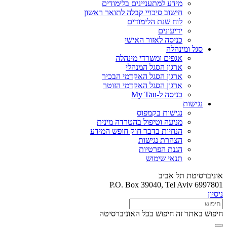
מידע למתעניינים בלימודים
חישוב סיכויי קבלה לתואר ראשון
לוח שנת הלימודים
ידיעונים
כניסה לאזור האישי
סגל ומינהלה
אגפים ומשרדי מינהלה
ארגון הסגל המנהלי
ארגון הסגל האקדמי הבכיר
ארגון הסגל האקדמי הזוטר
כניסה ל-My Tau
נגישות
נגישות בקמפוס
מניעה וטיפול בהטרדה מינית
הנחיות בדבר חוק חופש המידע
הצהרת נגישות
הגנת הפרטיות
תנאי שימוש
אוניברסיטת תל אביב
P.O. Box 39040, Tel Aviv 6997801
ניסיון
חיפוש באתר זה
חיפוש בכל האוניברסיטה