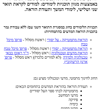
באמצעות מגוון תוכניות לימודים: למודים לקראת תואר
שני ושלישי, לימודי המשך ותעודת הוראה.
תכניות הלימודים בחוג במסגרת התואר השני עם/ ללא עבודת גמר
בתכנית הוראה המדעים בהתמחויות:
הוראת מתמטיקה - על יסודי
| ראשת מסלול -
פרופ' מיכל
טבח
הוראת מתמטיקה - יסודי
| ראשת מסלול -
פרופ' מיכל טבח
הוראת מדעים וטכנולוגיה
| ראש מסלול -
ד"ר ראובן בבאי
טכנולוגיה ולמידה
(לא למורים בלבד!)| ראש מסלול -
פרופ'
ארנון הרשקוביץ
החוג לחינוך מתמטי, מדעי וטכנולוגי מציע גם:
תעודת הוראה בהוראת המדעים בתחומים הבאים:
מתמטיקה לבתי ספר העל יסודיים
מדעי המחשב
פיזיקה
כימיה
מדעי החיים