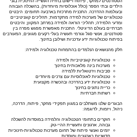
הסטודנטים למחקר, פיתוח ויישום בחזית העשייה החינוכית בגני
הילדים ובתי הספר (כולל אוכלוסיות מיוחדות), בהשכלה הגבוהה
ובעולמות ההדרכה. התכנית מתרכזת בארבעה תחומים: היבטים
טכנולוגיים של מערכות למידה מתקדמות; תהליכים קוגניטיביים
ומדעי הלמידה; תהליכי הוראה ולמידה במרחב המקוון; והיבטים
חברתיים בעולם הדיגיטלי. התכנית מאפשרת מפגש מפרה בין
סטודנטים, אנשי סגל וגורמי תעשיה בעלי רקעים מגוונים, המעורבים
בפיתוח טכנולוגיות ידע עדכניות ושילובן בחינוך.
חלק מהנושאים הנלמדים בהתמחות טכנולוגיה ולמידה:
טכנולוגיות קוגניטיביות ולמידה
מערכות בינה מלאכותית בחינוך
סביבות וירטואליות ללמידה
טכנולוגיות לאוכלוסיות עם צרכים מיוחדים
טכנולוגיות ידע בהדרכה ובהכשרה מקצועית
כריית נתונים בחינוך
רשתות חברתיות
הבוגרים שלנו משתלבים במגוון תפקידי מחקר, פיתוח, הדרכה,
ניהול, ויזמות, לדוגמה:
חוקרים בתחומי הטכנולוגיה והלמידה במוסדות להשכלה
גבוהה, ארגונים ותעשיית ההיי-טק.
יזמים ואנשי פיתוח של תחום מערכות טכנולוגיות-חינוכיות
חדשניות בארגונים ומוסדות.