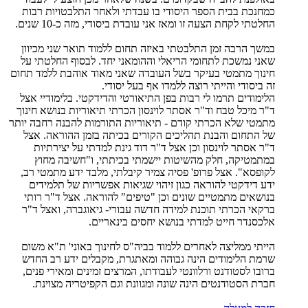
כמחנכת בבית הספר היסודי בו עבדתי ולאחר התלבטויות רבות
החלטתי לקחת הצעה זו ומאז אני עובדת ביסודי, מזה כ-10 שנים.
במשך הרבה זמן התלבטתי באיזה תחום ללמוד תואר שני מכיוון
שאני נמשכת לתחומי הריאלי וההומאני יחד. לבסוף החלטתי על
חינוך מתמטי בעיקר בשל העובדה שאני מאוד אוהבת ללמד תחום
זה ביסודי והייתי רוצה ללמדו אף בעל יסודי.
הלימודים תרמו לי רבות בפן התיאורטי והדידקטי. בלימודיי אצל
ד"ר מיכל טבח וד"ר אסתר לוינסון הכרתי תיאוריות בנושא חינוך
מתמטי שלא הכרתי קודם - תיאוריות התורמות להבנה רחבה יותר
של התחום והבנת תהליכים הקורים בכיתה בזמן ההוראה. אצל
ד"ר אסתר לוינסון וכן אצל ד"ר דוד גינת למדתי על יצירתיות
במתמטיקה, חלק מהשיטות יישמתי בכיתתי, ו"חשיבה מחוץ
לקופסא". אצל פרופ' פסיה צמיר קיבלתי, מלבד ידע מתמטי רב,
ידע דידקטי להוראה כגון זיהוי שגיאות אפשריות של תלמידים
בנושאים מתמטיים שונים וכן "טיפים" להוראה. אצל ד"ר רותי
ברקאי הכרתי תוכנת למידה חדשה עבורי- גיאוגברה, ואצל ד"ר
אלכסנדר חייט למדתי בנושא יחסים בינאריים.
הייתי ממליצה לאחרים ללמוד בביה"ס לחינוך באוני' ת"א משום
שרמת הלימודים הינה גבוהה ומאתגרת, מקבלים ידע רב החדש
ברובו לסטודנט ורלוונטי לעבודתו, המרצים זמינים ומאירי פנים,
חברת הסטודנטים הינה שונה ומגוונת וגם הקפיטריה מצוינת.