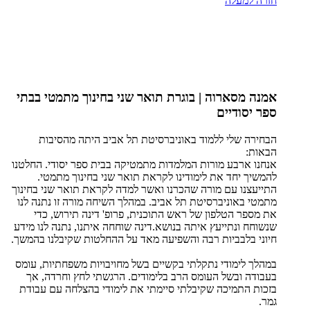
חזרה למעלה
אמנה מסארוה | בוגרת תואר שני בחינוך מתמטי בבתי
ספר יסודיים
הבחירה שלי ללמוד באוניברסיטת תל אביב היתה מהסיבות
הבאות:
אנחנו ארבע מורות המלמדות מתמטיקה בבית ספר יסודי. החלטנו
להמשיך יחד את לימודינו לקראת תואר שני בחינוך מתמטי.
התייעצנו עם מורה שהכרנו ואשר למדה לקראת תואר שני בחינוך
מתמטי באוניברסיטת תל אביב. במהלך השיחה מורה זו נתנה לנו
את מספר הטלפון של ראש התוכנית, פרופ' דינה תירוש, כדי
שנשוחח ונתייעץ איתה בנושא.דינה שוחחה איתנו, נתנה לנו מידע
חיוני בלבביות רבה והשפיעה מאד על ההחלטות שקיבלנו בהמשך.
במהלך לימודי נתקלתי בקשיים בשל מחויבויות משפחתיות, עומס
בעבודה ובשל העומס הרב בלימודים. הרגשתי לחץ וחרדה, אך
בזכות התמיכה שקיבלתי סיימתי את לימודי בהצלחה עם עבודת
גמר.