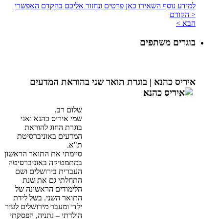
למידע נוסף השאירו כאן פרטים ונחזור אליכם בהקדם האפשרי
< הקודם
הבא >
בוגרים משתפים
איריס כהנא |
בוגרת תואר שני בהוראת המדעים
שלום רב,
שמי איריס כהנא ואני
בוגרת החוג להוראת
המדעים באוניברסיטת
ת"א.
סיימתי את התואר הראשון
במתמטיקה באוניברסיטה
העברית בירושלים ושם
התחלתי גם את שנת
הלימודים הראשונה של
התואר השני. בשל לידת
ילדי ומעבר מירושלים לעיר
הולדתי – נתניה, הפסקתי