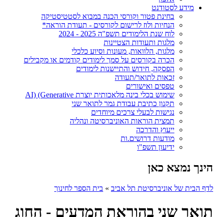
מידע לסטודנט
בחינת פטור וקורסי הכנה במבוא לסטטיסטיקה
הנחיות ולוז לרישום לקורסים - תעודת הוראה*
לוח שנת הלימודים תשפ"ה 2025 - 2024
מלגות ותעודות הצטיינות
מלגות, הלוואות, מעונות וסיוע כלכלי
הכרה בקורסים על סמך לימודים קודמים או מקבילים
הפסקה, חידוש והתיישנות לימודים
זכאות לתואר/תעודה
טפסים ואישורים
שימוש בכלי בינה מלאכותית יוצרת AI) (Generative
תקנון כתיבת עבודת גמר לתואר שני
נגישות לבעלי צרכים מיוחדים
תמצית הוראות האוניברסיטה ונהליה
ייעוץ והדרכה
מודעות דרושים.ות
ידיעון תשפ"ו
הינך נמצא כאן
לדף הבית של אוניברסיטת תל אביב
»
בית הספר לחינוך
תואר שני בהוראת המדעים - החוג