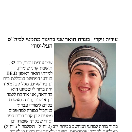
עידית זיקרי | בוגרת תואר שני בחינוך מתמטי לביה"ס
העל-יסודי
שמי עידית זיקרי, בת 32,
תושבת קרני שומרון.
למדתי תואר ראשון BE.D
במדעי המחשב במכללת בית
וגן בירושלים. מגיל קטן מאוד
היה ברור לי שכיווני הוא
בהוראה, אני אוהבת ללמד
וכן אוהבת חֶברה ואנשים.
בסיום לימודיי עבדתי
במקביל כמורה למחשבים
מטעם קרן קרב בבית ספר
יסודי שבקרני שומרון וכן
בתור מורה למדעי המחשב בכיתה י"ב (2 יח"ל - השלמה ל 5 יח"ל)
באולפנת להב"ה שבקדומים. בשנה שלאחר מכן הוצע לי לעבוד