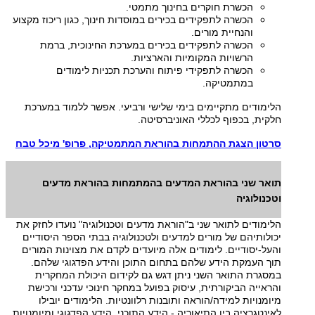
הכשרת חוקרים בחינוך מתמטי.
הכשרה לתפקידים בכירים במוסדות חינוך, כגון ריכוז מקצוע
והנחיית מורים.
הכשרה לתפקידים בכירים במערכת החינוכית, ברמת
הרשויות המקומיות והארציות.
הכשרה לתפקידי פיתוח והערכת תכניות לימודים
במתמטיקה.
הלימודים מתקיימים בימי שלישי ורביעי. אפשר ללמוד במערכת
חלקית, בכפוף לכללי האוניברסיטה.
סרטון הצגת ההתמחות בהוראת המתמטיקה, פרופ' מיכל טבח
תואר שני בהוראת המדעים בהמתמחות בהוראת מדעים
וטכנולוגיה
הלימודים לתואר שני ב"הוראת מדעים וטכנולוגיה" נועדו לחזק את
יכולותיהם של מורים למדעים ולטכנולוגיה בבתי הספר היסודיים
והעל-יסודיים. לימודים אלה מיועדים לקדם את מצוינות המורים
תוך העמקת הידע שלהם בתחום התוכן והידע הפדגוגי שלהם.
במסגרת התואר השני ניתן דגש גם לקידום היכולת המחקרית
והראייה הביקורתית, עיסוק בפועל במחקר חינוכי עדכני ורכישת
מיומנויות למידה/הוראה ותובנות רלוונטיות. הלימודים יובילו
לאינטגרציה בין התיאוריה - הידע התוכני, הידע הפדגוגי ומיומנויות