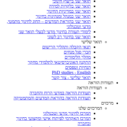
תואר שני בייעוץ חינוכי
תואר שני בלקויות למידה
תואר שני במדיניות החינוך
תואר שני במנהל ומנהיגות בחינוך
תואר שני בהוראת המדעים – החוג לחינוך מתמטי,
מדעי וטכנולוגי
לימודי תעודה בחינוך מדעי לבעלי תואר שני
תואר שני בחינוך רב לשוני
תואר שלישי
תנאי הקבלה ותהליך הרישום
חברי סגל מנחים
מהלך הלימודים
התקנון האוניברסיטאי לתלמידי מחקר
הנחיות וטפסים
PhD studies - English
תואר שלישי - צור קשר
תעודות הוראה
תעודות הוראה
תעודות הוראה במדעי הרוח והחברה
תעודות הוראה בהוראת המדעים והמתמטיקה
מרכזים
המרכזים שלנו
המרכז לחינוך מדעי וטכנולוגי
המרכז האקדמי לפיתוח אישי ומקצועי בחינוך
ובחברה