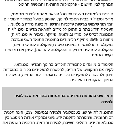
המחקר לבין היישום - פרקטיקות ההוראה והמעשה החינוכי.
תוכנית הלימודים נשענת על סגל הוראה מהחוג לחינוך מתמטי,
מדעי וטכנולוגי בבית הספר לחינוך, העוסק בפועל במחקר חינוכי יום
יומי תוך שימוש בגישות עדכניות וחדשניות בקנה מידה בינלאומי.
העמקת הידע בתחום התוכן ללומדים להוראת מדעים וטכנולוגיה
המכוונת לבי"ס על יסודי (ביולוגיה, פיזיקה, כימיה או טכנולוגיה)
מהווה כ- 35% מהיקף הלימודים בתוכנית התואר השני ונערכת
בפקולטות הרלוונטיות באוניברסיטה (הפקולטה למדעי החיים,
הפקולטה למדעים מדויקים והפקולטה להנדסה), עימן אנו נמצאים
בקשר מתמיד.
הלימודים מיועדים להכשרת חוקרים בחינוך המדעי וטכנולוגי,
לקידומם המקצועי של מורים, להכשרה לתפקידים בכירים במוסדות
חינוך ולהכשרה לתפקידים בכירים כדוגמת ריכוז והנחייה, במערכת
החינוך המקומית והארצית.
תואר שני בהוראת המדעים בהתמחות בהוראת טכנולוגיה
ולמידה
התוכנית לתואר שני בטכנולוגיה ולמידה (בסימול 239) הינה תכנית
רב-תחומית, שמטרתה להקנות ידע עיוני ומחקרי אודות המפגש בין
טכנולוגיות ידע, תהליכי חשיבה, למידה והוראה. התכנית חושפת את