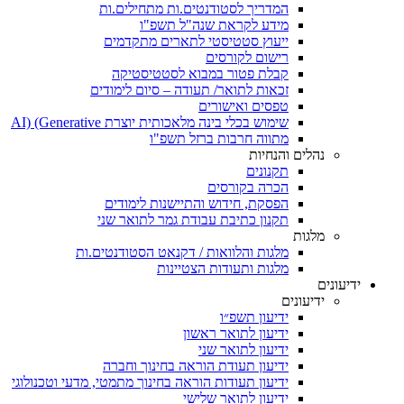
המדריך לסטודנטים.ות מתחילים.ות
מידע לקראת שנה"ל תשפ"ו
ייעוץ סטטיסטי לתארים מתקדמים
רישום לקורסים
קבלת פטור במבוא לסטטיסטיקה
זכאות לתואר/ תעודה – סיום לימודים
טפסים ואישורים
שימוש בכלי בינה מלאכותית יוצרת AI) (Generative
מתווה חרבות ברזל תשפ"ו
נהלים והנחיות
תקנונים
הכרה בקורסים
הפסקת, חידוש והתיישנות לימודים
תקנון כתיבת עבודת גמר לתואר שני
מלגות
מלגות והלוואות / דקנאט הסטודנטים.ות
מלגות ותעודות הצטיינות
ידיעונים
ידיעונים
ידיעון תשפ״ו
ידיעון לתואר ראשון
ידיעון לתואר שני
ידיעון תעודת הוראה בחינוך וחברה
ידיעון תעודות הוראה בחינוך מתמטי, מדעי וטכנולוגי
ידיעון לתואר שלישי