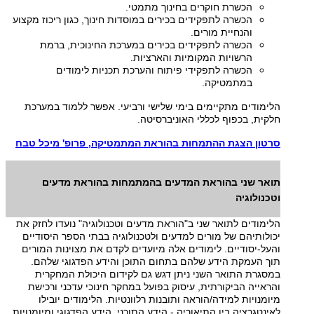
הכשרת חוקרים בחינוך מתמטי.
הכשרה לתפקידים בכירים במוסדות חינוך, כגון ריכוז מקצוע
והנחיית מורים.
הכשרה לתפקידים בכירים במערכת החינוכית, ברמת
הרשויות המקומיות והארציות.
הכשרה לתפקידי פיתוח והערכת תכניות לימודים
במתמטיקה.
הלימודים מתקיימים בימי שלישי ורביעי. אפשר ללמוד במערכת
חלקית, בכפוף לכללי האוניברסיטה.
סרטון הצגת ההתמחות בהוראת המתמטיקה, פרופ' מיכל טבח
תואר שני בהוראת המדעים בהמתמחות בהוראת מדעים
וטכנולוגיה
הלימודים לתואר שני ב"הוראת מדעים וטכנולוגיה" נועדו לחזק את
יכולותיהם של מורים למדעים ולטכנולוגיה בבתי הספר היסודיים
והעל-יסודיים. לימודים אלה מיועדים לקדם את מצוינות המורים
תוך העמקת הידע שלהם בתחום התוכן והידע הפדגוגי שלהם.
במסגרת התואר השני ניתן דגש גם לקידום היכולת המחקרית
והראייה הביקורתית, עיסוק בפועל במחקר חינוכי עדכני ורכישת
מיומנויות למידה/הוראה ותובנות רלוונטיות. הלימודים יובילו
לאינטגרציה בין התיאוריה - הידע התוכני, הידע הפדגוגי ומיומנויות