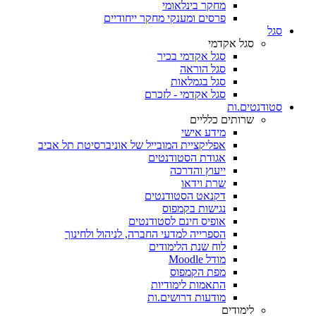
מחקר בינלאומי
פרסים ומענקי מחקר ייחודיים
סגל
סגל אקדמי
סגל אקדמי בכיר
סגל הוראה
סגל בגמלאות
סגל אקדמי - לזכרם
סטודנטים.ות
שרותים כלליים
מידע אישי
אפליקציית המובייל של אוניברסיטת תל אביב
אגודת הסטודנטים
ייעוץ והדרכה
שרת וידאו
דקנאט הסטודנטים
נגישות בקמפוס
אופיס חינם לסטודנטים
הספרייה למדעי החברה, לניהול ולחינוך
לוח שנת הלימודים
מודל Moodle
מפת הקמפוס
התאמות לימודיות
מודעות דרושים.ות
לימודים