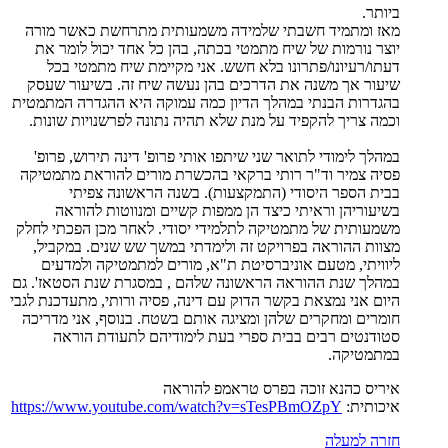
ביותר.
מאז ומתמיד חשבתי שלמידה משמעותית מתרחשת כאשר מורה
יוצר נורמות של שיח מתמטי בכתה, בהן כל אחד יכול לומר את
דעתו/רעיונו/פתרונו בלא חשש. אני מקיימת שיח מתמטי בכל
שיעור אך משנה את הדרכים בהן נעשה שיח זה. בשיעור שעסק
בהגדרות הבנתי במהלך הדיון כמה עמוקה היא ההגדרה המתמטית
וכמה צריך להקפיד על מנת שלא תהיה נתונה לפרשנויות שונות.
במהלך לימודי לתואר שני שיתפו אותי פרופ' דינה תירוש, פרופ'
פסיה צמיר וד"ר רותי ברקאי בהכשרת מורים להוראת מתמטיקה
בבית הספר היסודי (התמקצעות). בשנה הראשונה צפיתי
בשיעוריהן וראיתי כיצד הן ממפות קשיים ומנווטות להוראה
משמעותית של מתמטיקה לתלמידי יסודי. לאחר מכן הפכתי לחלק
מצוות ההוראה בפרויקט זה ולימדתי במשך שש שנים. במקביל,
ליוויתי, מטעם אוניברסיטת ת"א, מורים למתמטיקה ולמדעים
במהלך שנת ההוראה הראשונה שלהם , במסגרת שנת הסטאז'. גם
היום אני נמצאת בקשר הדוק עם דינה, פסיה ורותי, מתעדכנת לגבי
חומרים ומחקרים שלהן ומציגה אותם בשטח. בנוסף, אני מדריכה
סטודנטים רבים בבית ספרי בעת לימודיהם לתעודת הוראה
במתמטיקה.
איריס כהנא זוכה בפרס טראמפ להוראה
איכותית:
https://www.youtube.com/watch?v=sTesPBmOZpY
חזרה למעלה