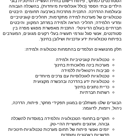
הסטודנטים למחקר, פיתוח ויישום בחזית העשייה החינוכית בגני
הילדים ובתי הספר (כולל אוכלוסיות מיוחדות), בהשכלה הגבוהה
ובעולמות ההדרכה. התכנית מתרכזת בארבעה תחומים: היבטים
טכנולוגיים של מערכות למידה מתקדמות; תהליכים קוגניטיביים
ומדעי הלמידה; תהליכי הוראה ולמידה במרחב המקוון; והיבטים
חברתיים בעולם הדיגיטלי. התכנית מאפשרת מפגש מפרה בין
סטודנטים, אנשי סגל וגורמי תעשיה בעלי רקעים מגוונים, המעורבים
בפיתוח טכנולוגיות ידע עדכניות ושילובן בחינוך.
חלק מהנושאים הנלמדים בהתמחות טכנולוגיה ולמידה:
טכנולוגיות קוגניטיביות ולמידה
מערכות בינה מלאכותית בחינוך
סביבות וירטואליות ללמידה
טכנולוגיות לאוכלוסיות עם צרכים מיוחדים
טכנולוגיות ידע בהדרכה ובהכשרה מקצועית
כריית נתונים בחינוך
רשתות חברתיות
הבוגרים שלנו משתלבים במגוון תפקידי מחקר, פיתוח, הדרכה,
ניהול, ויזמות, לדוגמה:
חוקרים בתחומי הטכנולוגיה והלמידה במוסדות להשכלה
גבוהה, ארגונים ותעשיית ההיי-טק.
יזמים ואנשי פיתוח של תחום מערכות טכנולוגיות-חינוכיות
חדשניות בארגונים ומוסדות.