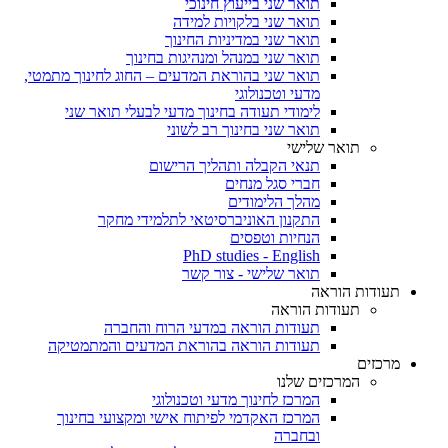
תואר שני בייעוץ חינוכי
תואר שני בלקויות למידה
תואר שני במדיניות החינוך
תואר שני במנהל ומנהיגות בחינוך
תואר שני בהוראת המדעים – החוג לחינוך מתמטי,
מדעי וטכנולוגי
לימודי תעודה בחינוך מדעי לבעלי תואר שני
תואר שני בחינוך רב לשוני
תואר שלישי
תנאי הקבלה ותהליך הרישום
חברי סגל מנחים
מהלך הלימודים
התקנון האוניברסיטאי לתלמידי מחקר
הנחיות וטפסים
PhD studies - English
תואר שלישי - צור קשר
תעודות הוראה
תעודות הוראה
תעודות הוראה במדעי הרוח והחברה
תעודות הוראה בהוראת המדעים והמתמטיקה
מרכזים
המרכזים שלנו
המרכז לחינוך מדעי וטכנולוגי
המרכז האקדמי לפיתוח אישי ומקצועי בחינוך
ובחברה