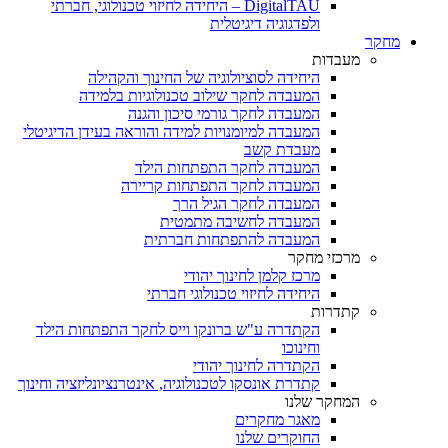
DigitalTAU – היחידה לחיזוי טכנולוגי, חברתי
ולפדגוגיה דיגיטלית
מחקר
מעבדות
היחידה לסוציולוגיה של החינוך והקהילה
המעבדה לחקר שילוב טכנולוגיות בלמידה
המעבדה לחקר גורמי סיכון והגנה
המעבדה למיומנויות למידה והוראה בעידן הדיגיטלי
מעבדת קשב
המעבדה לחקר התפתחות הילד
המעבדה לחקר התפתחות קריירה
המעבדה לחקר הגיל הרך
המעבדה לחשיבה מתמטית
המעבדה להתפתחות חברתית
מרכזי מחקר
מרכז קלמן לחינוך יהודי
היחידה לחיזוי טכנולוגי חברתי
קתדרות
הקתדרה ע"ש ברונקו וייס לחקר התפתחות הילד
וחינוכו
הקתדרה לחינוך יהודי
קתדרת אונסקו לטכנולוגיה, אינטרנציונליזציה וחינוך
המחקר שלנו
מאגר מחקרים
החוקרים שלנו