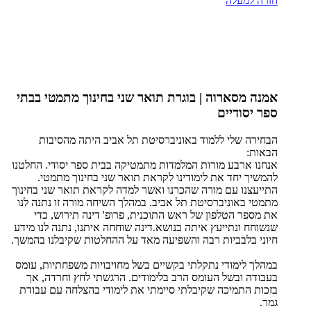
חזרה למעלה
אמנה מסארוה | בוגרת תואר שני בחינוך מתמטי בבתי
ספר יסודיים
הבחירה שלי ללמוד באוניברסיטת תל אביב היתה מהסיבות
הבאות:
אנחנו ארבע מורות המלמדות מתמטיקה בבית ספר יסודי. החלטנו
להמשיך יחד את לימודינו לקראת תואר שני בחינוך מתמטי.
התייעצנו עם מורה שהכרנו ואשר למדה לקראת תואר שני בחינוך
מתמטי באוניברסיטת תל אביב. במהלך השיחה מורה זו נתנה לנו
את מספר הטלפון של ראש התוכנית, פרופ' דינה תירוש, כדי
שנשוחח ונתייעץ איתה בנושא.דינה שוחחה איתנו, נתנה לנו מידע
חיוני בלבביות רבה והשפיעה מאד על ההחלטות שקיבלנו בהמשך.
במהלך לימודי נתקלתי בקשיים בשל מחויבויות משפחתיות, עומס
בעבודה ובשל העומס הרב בלימודים. הרגשתי לחץ וחרדה, אך
בזכות התמיכה שקיבלתי סיימתי את לימודי בהצלחה עם עבודת
גמר.