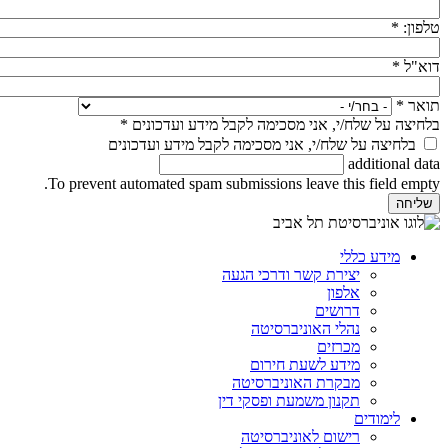
טלפון:
*
דוא"ל
*
תואר
*
בלחיצה על שלח/י, אני מסכימה לקבל מידע ועדכונים
*
בלחיצה על שלח/י, אני מסכימה לקבל מידע ועדכונים
additional data
To prevent automated spam submissions leave this field empty.
מידע כללי
יצירת קשר ודרכי הגעה
אלפון
דרושים
נהלי האוניברסיטה
מכרזים
מידע לשעת חירום
מבקרת האוניברסיטה
תקנון משמעת ופסקי דין
לימודים
רישום לאוניברסיטה