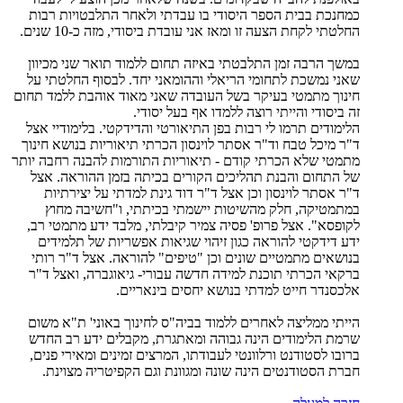
כמחנכת בבית הספר היסודי בו עבדתי ולאחר התלבטויות רבות
החלטתי לקחת הצעה זו ומאז אני עובדת ביסודי, מזה כ-10 שנים.
במשך הרבה זמן התלבטתי באיזה תחום ללמוד תואר שני מכיוון
שאני נמשכת לתחומי הריאלי וההומאני יחד. לבסוף החלטתי על
חינוך מתמטי בעיקר בשל העובדה שאני מאוד אוהבת ללמד תחום
זה ביסודי והייתי רוצה ללמדו אף בעל יסודי.
הלימודים תרמו לי רבות בפן התיאורטי והדידקטי. בלימודיי אצל
ד"ר מיכל טבח וד"ר אסתר לוינסון הכרתי תיאוריות בנושא חינוך
מתמטי שלא הכרתי קודם - תיאוריות התורמות להבנה רחבה יותר
של התחום והבנת תהליכים הקורים בכיתה בזמן ההוראה. אצל
ד"ר אסתר לוינסון וכן אצל ד"ר דוד גינת למדתי על יצירתיות
במתמטיקה, חלק מהשיטות יישמתי בכיתתי, ו"חשיבה מחוץ
לקופסא". אצל פרופ' פסיה צמיר קיבלתי, מלבד ידע מתמטי רב,
ידע דידקטי להוראה כגון זיהוי שגיאות אפשריות של תלמידים
בנושאים מתמטיים שונים וכן "טיפים" להוראה. אצל ד"ר רותי
ברקאי הכרתי תוכנת למידה חדשה עבורי- גיאוגברה, ואצל ד"ר
אלכסנדר חייט למדתי בנושא יחסים בינאריים.
הייתי ממליצה לאחרים ללמוד בביה"ס לחינוך באוני' ת"א משום
שרמת הלימודים הינה גבוהה ומאתגרת, מקבלים ידע רב החדש
ברובו לסטודנט ורלוונטי לעבודתו, המרצים זמינים ומאירי פנים,
חברת הסטודנטים הינה שונה ומגוונת וגם הקפיטריה מצוינת.