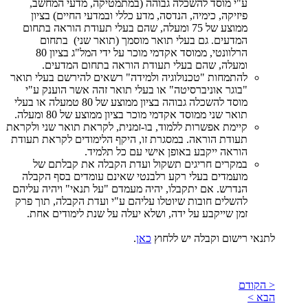
ע"י מוסד להשכלה גבוהה (במתמטיקה, מדעי המחשב,
פיזיקה, כימיה, הנדסה, מדע כללי ובמדעי החיים) בציון
ממוצע של 75 ומעלה, שהם בעלי תעודת הוראה בתחום
המדעים. גם בעלי תואר מוסמך (תואר שני) בתחום
הרלוונטי, ממוסד אקדמי מוכר על ידי המל"ג בציון 80
ומעלה, שהם בעלי תעודת הוראה בתחום המדעים.
להתמחות "טכנולוגיה ולמידה" רשאים להירשם בעלי תואר
"בוגר אוניברסיטה" או בעלי תואר זהה אשר הוענק ע"י
מוסד להשכלה גבוהה בציון ממוצע של 80 טמעלה או בעלי
תואר שני ממוסד אקדמי מוכר בציון ממוצע של 80 ומעלה.
קיימת אפשרות ללמוד, בו-זמנית, לקראת תואר שני ולקראת
תעודת הוראה. במסגרת זו, היקף הלימודים לקראת תעודת
הוראה ייקבע באופן אישי עם כל תלמיד.
במקרים חריגים תשקול ועדת הקבלה את קבלתם של
מועמדים בעלי רקע רלבנטי שאינם עומדים בסף הקבלה
הנדרש. אם יתקבלו, יהיה מעמדם "על תנאי" ויהיה עליהם
להשלים חובות שיוטלו עליהם ע"י ועדת הקבלה, תוך פרק
זמן שייקבע על ידה, ושלא יעלה על שנת לימודים אחת.
לתנאי רישום וקבלה יש ללחוץ
כאן
.
< הקודם
הבא >