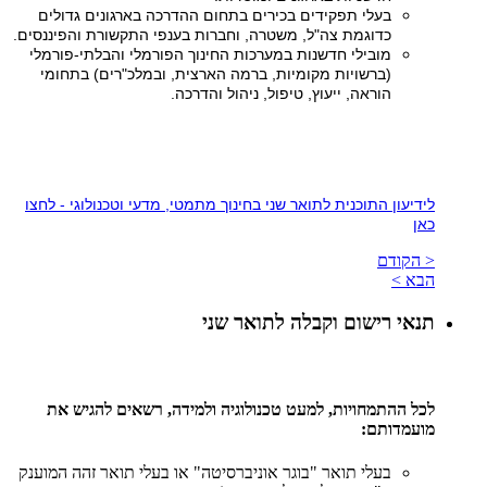
בעלי תפקידים בכירים בתחום ההדרכה בארגונים גדולים
כדוגמת צה"ל, משטרה, וחברות בענפי התקשורת והפיננסים.
מובילי חדשנות במערכות החינוך הפורמלי והבלתי-פורמלי
(ברשויות מקומיות, ברמה הארצית, ובמלכ"רים) בתחומי
הוראה, ייעוץ, טיפול, ניהול והדרכה.
לידיעון התוכנית לתואר שני בחינוך מתמטי, מדעי וטכנולוגי - לחצו
כאן
< הקודם
הבא >
תנאי רישום וקבלה לתואר שני
לכל ההתמחויות, למעט טכנולוגיה ולמידה, רשאים להגיש את
מועמדותם:
בעלי תואר "בוגר אוניברסיטה" או בעלי תואר זהה המוענק