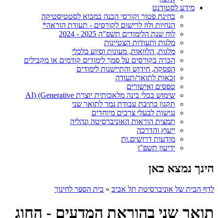
מידע לסטודנט
בחינת פטור וקורסי הכנה במבוא לסטטיסטיקה
הנחיות ולוז לרישום לקורסים - תעודת הוראה*
לוח שנת הלימודים תשפ"ה 2025 - 2024
מלגות ותעודות הצטיינות
מלגות, הלוואות, מעונות וסיוע כלכלי
הכרה בקורסים על סמך לימודים קודמים או מקבילים
הפסקה, חידוש והתיישנות לימודים
זכאות לתואר/תעודה
טפסים ואישורים
שימוש בכלי בינה מלאכותית יוצרת AI) (Generative
תקנון כתיבת עבודת גמר לתואר שני
נגישות לבעלי צרכים מיוחדים
תמצית הוראות האוניברסיטה ונהליה
ייעוץ והדרכה
מודעות דרושים.ות
ידיעון תשפ"ו
הינך נמצא כאן
לדף הבית של אוניברסיטת תל אביב
»
בית הספר לחינוך
תואר שני בהוראת המדעים - החוג