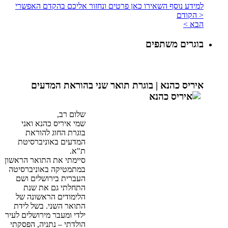
למידע נוסף השאירו כאן פרטים ונחזור אליכם בהקדם האפשרי
< הקודם
הבא >
בוגרים משתפים
איריס כהנא |
בוגרת תואר שני בהוראת המדעים
שלום רב,
שמי איריס כהנא ואני
בוגרת החוג להוראת
המדעים באוניברסיטת
ת"א.
סיימתי את התואר הראשון
במתמטיקה באוניברסיטה
העברית בירושלים ושם
התחלתי גם את שנת
הלימודים הראשונה של
התואר השני. בשל לידת
ילדי ומעבר מירושלים לעיר
הולדתי – נתניה, הפסקתי