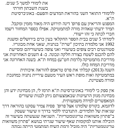
את לימודי למשך 5 שנים.
בשנת השבתון חזרתי
ללימודי התואר השני בהוראת המדעים והפעם- באוניברסיטת
ת"א.
המפגש והריאיון עם פרופ' דינה תירוש היה מאוד מזמין ומקבל.
תמיד ידעתי שאהיה מורה למתמטיקה. אפילו בספר המחזור רשמו
חברי לכתה כי זהו ייעודי.
לימדתי 5 שנים בבית הספר החקלאי בעין כרם בירושלים ומשנת
1992 אני מלמדת בתיכון "שרת" בנתניה, שאני אחת מבוגריו.
סטודנטים רבים צופים בשיעורי ואני צופה בשיעוריהם ומסייעת
להם להכנס לשטח בצורה חלקה ונכונה. ב- 4 השנים האחרונות אני
מדריכת מתמטיקה (לרמת חט"ע) במחוז ת"א. בשנה האחרונה אני
מדריכת המחוז כולו.
השנה (2013) קבלתי את פרס טראמפ להוראה איכותית
במתמטיקה ואות מופת ראש העיר מטעם עיריית נתניה כמחנכת
ומורה מצטיינת.
אין ספק כי לימודי באוניברסיטת ת"א תרמו לי, הן מבחינת ידע והן
מבחינת מגוון הרעיונות שבאמצעותם ניתן לבנות שיעורים
המאפשרים למידה משמעותית.
לדוגמא, בקורס שלמדנו אצל פרופ' פסיה צמיר עסקנו בהוראה דרך
שגיאות של תלמידים. התנדבתי ללמד בדרך זו שיעור שעסק
ב"פתרון משוואות טריגונומטריות". השגיאה שנעשתה בשיעור זה
הובילה אותנו למקומות שאף שיעור שגרתי בנושא "פתרון משוואות
טריגונומטריות" היה מוביל ורמת השיח המתמטי הייתה גבוהה