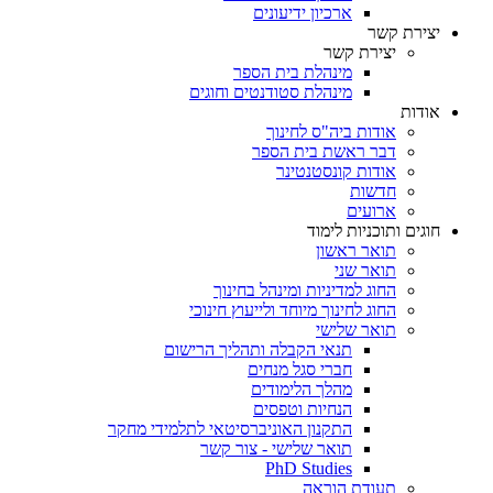
ארכיון ידיעונים
יצירת קשר
יצירת קשר
מינהלת בית הספר
מינהלת סטודנטים וחוגים
אודות
אודות ביה"ס לחינוך
דבר ראשת בית הספר
אודות קונסטנטינר
חדשות
ארועים
חוגים ותוכניות לימוד
תואר ראשון
תואר שני
החוג למדיניות ומינהל בחינוך
החוג לחינוך מיוחד ולייעוץ חינוכי
תואר שלישי
תנאי הקבלה ותהליך הרישום
חברי סגל מנחים
מהלך הלימודים
הנחיות וטפסים
התקנון האוניברסיטאי לתלמידי מחקר
תואר שלישי - צור קשר
PhD Studies
תעודת הוראה