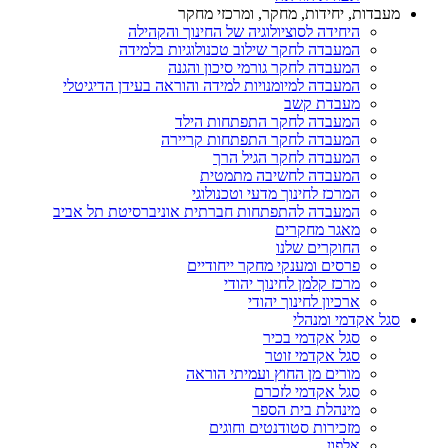
מעבדות, יחידות, מחקר, ומרכזי מחקר
היחידה לסוציולוגיה של החינוך והקהילה
המעבדה לחקר שילוב טכנולוגיות בלמידה
המעבדה לחקר גורמי סיכון והגנה
המעבדה למיומנויות למידה והוראה בעידן הדיגיטלי
מעבדת קשב
המעבדה לחקר התפתחות הילד
המעבדה לחקר התפתחות קריירה
המעבדה לחקר הגיל הרך
המעבדה לחשיבה מתמטית
המרכז לחינוך מדעי וטכנולוגי
המעבדה להתפתחות חברתית אוניברסיטת תל אביב
מאגר מחקרים
החוקרים שלנו
פרסים ומענקי מחקר ייחודיים
מרכז קלמן לחינוך יהודי
ארכיון לחינוך יהודי
סגל אקדמי ומנהלי
סגל אקדמי בכיר
סגל אקדמי זוטר
מורים מן החוץ ועמיתי הוראה
סגל אקדמי לזכרם
מינהלת בית הספר
מזכירות סטודנטים וחוגים
אלפון