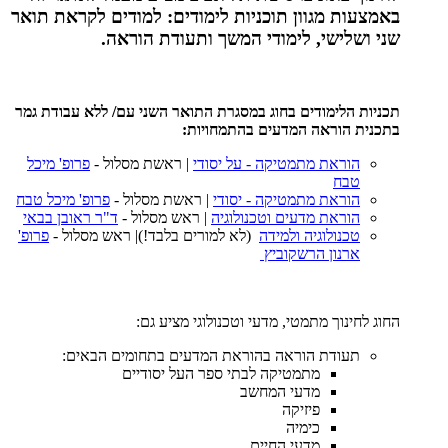
באמצעות מגוון תוכניות לימודים: למודים לקראת תואר
שני ושלישי, לימודי המשך ותעודת הוראה.
תכניות הלימודים בחוג במסגרת התואר השני עם/ ללא עבודת גמר
בתכנית הוראה המדעים בהתמחויות:
הוראת מתמטיקה - על יסודי
| ראשת מסלול -
פרופ' מיכל
טבח
הוראת מתמטיקה - יסודי
| ראשת מסלול -
פרופ' מיכל טבח
הוראת מדעים וטכנולוגיה
| ראש מסלול -
ד"ר ראובן בבאי
טכנולוגיה ולמידה
(לא למורים בלבד!)| ראש מסלול -
פרופ'
ארנון הרשקוביץ
החוג לחינוך מתמטי, מדעי וטכנולוגי מציע גם:
תעודת הוראה בהוראת המדעים בתחומים הבאים:
מתמטיקה לבתי ספר העל יסודיים
מדעי המחשב
פיזיקה
כימיה
מדעי החיים