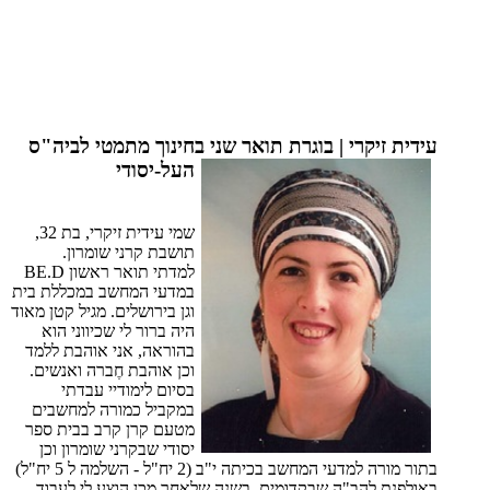
עידית זיקרי | בוגרת תואר שני בחינוך מתמטי לביה"ס
העל-יסודי
שמי עידית זיקרי, בת 32,
תושבת קרני שומרון.
למדתי תואר ראשון BE.D
במדעי המחשב במכללת בית
וגן בירושלים. מגיל קטן מאוד
היה ברור לי שכיווני הוא
בהוראה, אני אוהבת ללמד
וכן אוהבת חֶברה ואנשים.
בסיום לימודיי עבדתי
במקביל כמורה למחשבים
מטעם קרן קרב בבית ספר
יסודי שבקרני שומרון וכן
בתור מורה למדעי המחשב בכיתה י"ב (2 יח"ל - השלמה ל 5 יח"ל)
באולפנת להב"ה שבקדומים. בשנה שלאחר מכן הוצע לי לעבוד