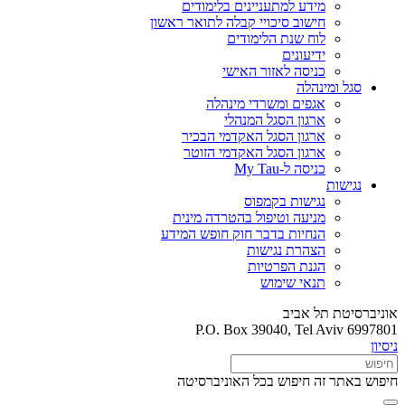
מידע למתעניינים בלימודים
חישוב סיכויי קבלה לתואר ראשון
לוח שנת הלימודים
ידיעונים
כניסה לאזור האישי
סגל ומינהלה
אגפים ומשרדי מינהלה
ארגון הסגל המנהלי
ארגון הסגל האקדמי הבכיר
ארגון הסגל האקדמי הזוטר
כניסה ל-My Tau
נגישות
נגישות בקמפוס
מניעה וטיפול בהטרדה מינית
הנחיות בדבר חוק חופש המידע
הצהרת נגישות
הגנת הפרטיות
תנאי שימוש
אוניברסיטת תל אביב
P.O. Box 39040, Tel Aviv 6997801
ניסיון
חיפוש באתר זה
חיפוש בכל האוניברסיטה