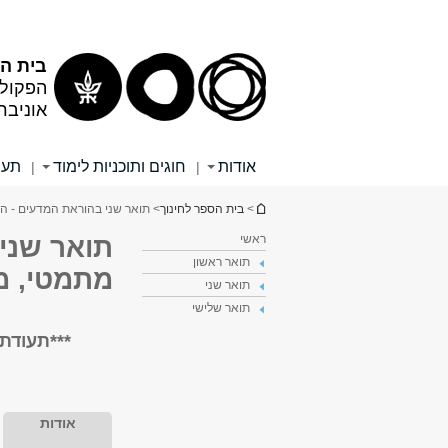
תוכן
תפריט
עליון
ראשי
בית הס
הפקולט
אוניבר
אודות
חוגים ותוכניות לימוד
תעו
|
|
הינך נמצא כאן
>
בית הספר לחינוך
> תואר שני בהוראת המדעים - החו
ראשי
תואר שני 
תואר ראשון
מתמטי, מד
תואר שני
תואר שלישי
***
תעודת 
אודות