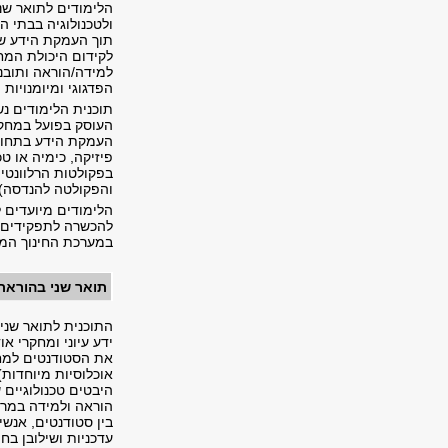
הלימודים לתואר שני
ולטכנולוגיה בבתי ה
תוך העמקת הידע של
לקידום היכולת המחק
למידה/הוראה ותובנות
הפדגוגי ומיומנויות
תוכנית הלימודים נש
העוסק בפועל במחקר 
העמקת הידע בתחום ה
בפקולטות הרלוונטי
והפקולטה להנדסה),
הלימודים מיועדים ל
להכשרה לתפקידים בכ
במערכת החינוך המק
תואר שני בהוראת
ידע עיוני ומחקרי א
את הסטודנטים למחקר
אוכלוסיות מיוחדות
היבטים טכנולוגיים
הוראה ולמידה במרח
בין סטודנטים, אנשי
עדכניות ושילובן בחינ