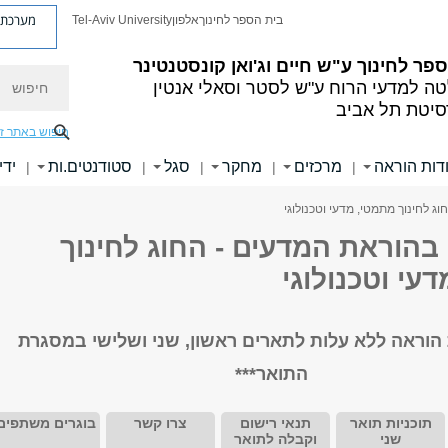
מערכת פ
בית הספר לחינוך
אלפון
Tel-Aviv University
פר לחינוך ע"ש חיים וג'ואן קונסטנטינר
חיפוש
ה למדעי הרוח ע"ש לסטר וסאלי אנטין
סיטת תל אביב
חיפוש באתר ז
דות הוראה
מרכזים
מחקר
סגל
סטודנטים.ות
ידי
|
|
|
|
|
ג לחינוך מתמטי, מדעי וטכנולוגי
בהוראת המדעים - החוג לחינוך
עי וטכנולוגי
הוראה
ללא עלות לתארים ראשון, שני ושלישי במסגרת
התואר***
תוכניות תואר
תנאי רישום
צרו קשר
בוגרים משתפים
שני
וקבלה לתואר