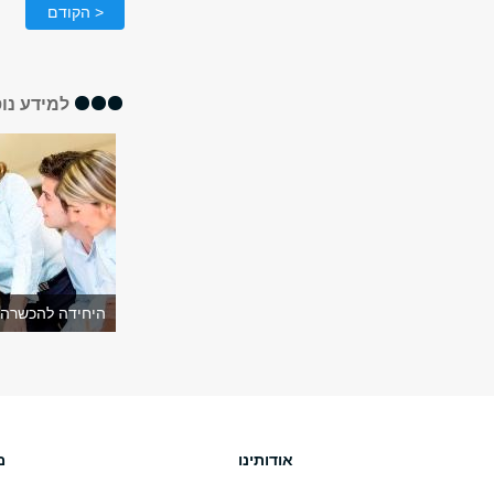
< הקודם
למידע נו
היחידה להכשרה 
אודותינו
מ