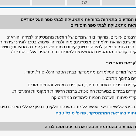
שני
 המדעים בתמחות בהוראת מתמטיקה לבתי ספר העל-יסודיים
את מתמטיקה לבתי ספר היסודיים
יבטים עיוניים, מחקריים ויישומיים של הוראת מתמטיקה: למידה והוראה;
שים; הוראת תלמידים מצטיינים; מוח ולמידה; שימוש בטכנולוגיה; יצירתיות;
; חרדה ומוטיבציה; למידה ברשת; קידום רמות חשיבה; למידה מטעויות; חשיב
ם; קורסים מתמטיים המתאימים למורים בבתי הספר העל – יסודיים/
קראת תואר שני
י של מורים המלמדים מתמטיקה בבית הספר העל-יסודי/ יסודי.
ם בחינוך מתמטי.
ים בכירים במוסדות חינוך, כגון ריכוז מקצוע והנחיית מורים.
דים בכירים במערכת החינוכית, ברמת הרשויות המקומיות והארציות.
די פיתוח והערכת תכניות לימודים במתמטיקה.
 בימי שלישי ורביעי. אפשר ללמוד במערכת חלקית, בכפוף לכללי האוניברסיטה
חות בהוראת המתמטיקה, פרופ' מיכל טבח
 המדעים בהמתמחות בהוראת מדעים וטכנולוגיה