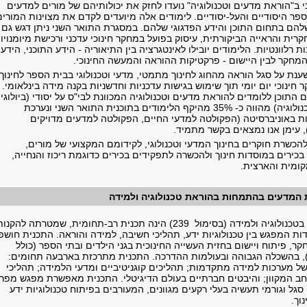
 ב"הוראת מדעים וטכנולוגיה" נועדו לחזק את יכולותיהם של מורים למדעים
ספר היסודיים והעל-יסודיים. לימודים אלה מיועדים לקדם את מצוינות המורים
הם בתחום התוכן והידע הפדגוגי שלהם. במסגרת התואר השני ניתן דגש גם
רית והראייה הביקורתית, עיסוק בפועל במחקר חינוכי עדכני ורכישת מיומנויו
 רלוונטיות. הלימודים יובילו לאינטגרציה בין התיאוריה - הידע התוכני, הידע
 המחקר לבין היישום - פרקטיקות ההוראה והמעשה החינוכי.
ענת על סגל הוראה מהחוג לחינוך מתמטי, מדעי וטכנולוגי בבית הספר לחינוך,
חינוכי יום יומי תוך שימוש בגישות עדכניות וחדשניות בקנה מידה בינלאומי.
תוכן ללומדים להוראת מדעים וטכנולוגיה המכוונת לבי"ס על יסודי (ביולוגיה
פיזיקה, כימיה או טכנולוגיה) מהווה כ- 35% מהיקף הלימודים בתוכנית התואר השני ונערכת
ות באוניברסיטה (הפקולטה למדעי החיים, הפקולטה למדעים מדויקים
 עימן אנו נמצאים בקשר מתמיד.
הכשרת חוקרים בחינוך המדעי וטכנולוגי, לקידומם המקצועי של מורים,
ירים במוסדות חינוך ולהכשרה לתפקידים בכירים כדוגמת ריכוז והנחייה,
ומית והארצית.
 המדעים בהתמחות בהוראת טכנולוגיה ולמידה
התוכנית לתואר שני בטכנולוגיה ולמידה (בסימול 239) הינה תכנית רב-תחומית, שמטרתה להקנו
ודות המפגש בין טכנולוגיות ידע, תהליכי חשיבה, למידה והוראה. התכנית חוש
, פיתוח ויישום בחזית העשייה החינוכית בגני הילדים ובתי הספר (כולל
), בהשכלה הגבוהה ובעולמות ההדרכה. התכנית מתרכזת בארבעה תחומים:
 של מערכות למידה מתקדמות; תהליכים קוגניטיביים ומדעי הלמידה; תהליכי
ב המקוון; והיבטים חברתיים בעולם הדיגיטלי. התכנית מאפשרת מפגש מפר
 סגל וגורמי תעשיה בעלי רקעים מגוונים, המעורבים בפיתוח טכנולוגיות ידע
וך.