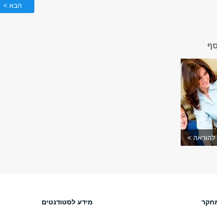
הבא >
סף
להוראה >
חקר
מידע לסטודנטים