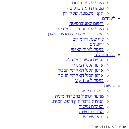
מידע לשעת חירום
מבקרת האוניברסיטה
תקנון משמעת ופסקי דין
לימודים
רישום לאוניברסיטה
מידע למתעניינים בלימודים
חישוב סיכויי קבלה לתואר ראשון
לוח שנת הלימודים
ידיעונים
כניסה לאזור האישי
סגל ומינהלה
אגפים ומשרדי מינהלה
ארגון הסגל המנהלי
ארגון הסגל האקדמי הבכיר
ארגון הסגל האקדמי הזוטר
כניסה ל-My Tau
נגישות
נגישות בקמפוס
מניעה וטיפול בהטרדה מינית
הנחיות בדבר חוק חופש המידע
הצהרת נגישות
הגנת הפרטיות
תנאי שימוש
אוניברסיטת תל אביב