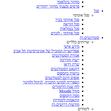
מחקר בינלאומי
פרסים ומענקי מחקר ייחודיים
סגל
סגל אקדמי
סגל אקדמי בכיר
סגל הוראה
סגל בגמלאות
סגל אקדמי - לזכרם
סטודנטים.ות
שרותים כלליים
מידע אישי
אפליקציית המובייל של אוניברסיטת תל אביב
אגודת הסטודנטים
ייעוץ והדרכה
שרת וידאו
דקנאט הסטודנטים
נגישות בקמפוס
אופיס חינם לסטודנטים
הספרייה למדעי החברה, לניהול ולחינוך
לוח שנת הלימודים
מודל Moodle
מפת הקמפוס
התאמות לימודיות
מודעות דרושים.ות
לימודים