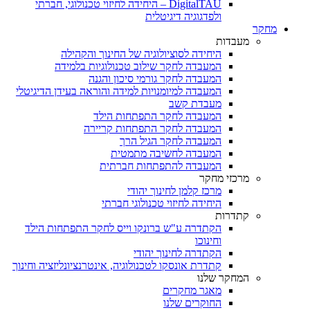
DigitalTAU – היחידה לחיזוי טכנולוגי, חברתי
ולפדגוגיה דיגיטלית
מחקר
מעבדות
היחידה לסוציולוגיה של החינוך והקהילה
המעבדה לחקר שילוב טכנולוגיות בלמידה
המעבדה לחקר גורמי סיכון והגנה
המעבדה למיומנויות למידה והוראה בעידן הדיגיטלי
מעבדת קשב
המעבדה לחקר התפתחות הילד
המעבדה לחקר התפתחות קריירה
המעבדה לחקר הגיל הרך
המעבדה לחשיבה מתמטית
המעבדה להתפתחות חברתית
מרכזי מחקר
מרכז קלמן לחינוך יהודי
היחידה לחיזוי טכנולוגי חברתי
קתדרות
הקתדרה ע"ש ברונקו וייס לחקר התפתחות הילד
וחינוכו
הקתדרה לחינוך יהודי
קתדרת אונסקו לטכנולוגיה, אינטרנציונליזציה וחינוך
המחקר שלנו
מאגר מחקרים
החוקרים שלנו