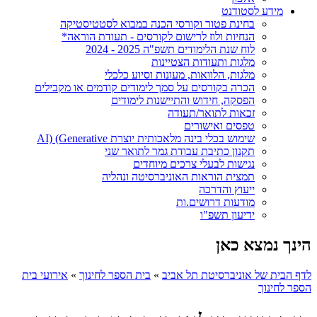
מידע לסטודנט
בחינת פטור וקורסי הכנה במבוא לסטטיסטיקה
הנחיות ולוז לרישום לקורסים - תעודת הוראה*
לוח שנת הלימודים תשפ"ה 2025 - 2024
מלגות ותעודות הצטיינות
מלגות, הלוואות, מעונות וסיוע כלכלי
הכרה בקורסים על סמך לימודים קודמים או מקבילים
הפסקה, חידוש והתיישנות לימודים
זכאות לתואר/תעודה
טפסים ואישורים
שימוש בכלי בינה מלאכותית יוצרת AI) (Generative
תקנון כתיבת עבודת גמר לתואר שני
נגישות לבעלי צרכים מיוחדים
תמצית הוראות האוניברסיטה ונהליה
ייעוץ והדרכה
מודעות דרושים.ות
ידיעון תשפ"ו
הינך נמצא כאן
לדף הבית של אוניברסיטת תל אביב
»
בית הספר לחינוך
»
אירועי בית
הספר לחינוך