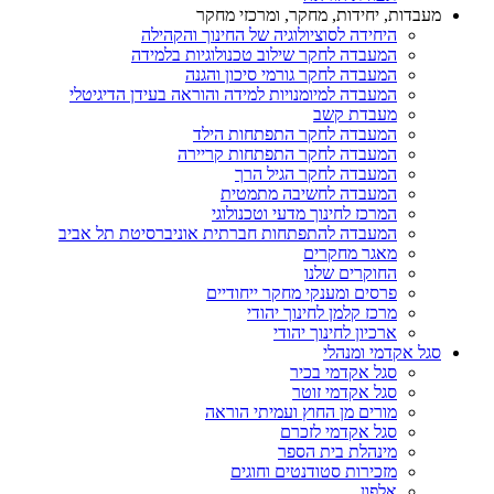
מעבדות, יחידות, מחקר, ומרכזי מחקר
היחידה לסוציולוגיה של החינוך והקהילה
המעבדה לחקר שילוב טכנולוגיות בלמידה
המעבדה לחקר גורמי סיכון והגנה
המעבדה למיומנויות למידה והוראה בעידן הדיגיטלי
מעבדת קשב
המעבדה לחקר התפתחות הילד
המעבדה לחקר התפתחות קריירה
המעבדה לחקר הגיל הרך
המעבדה לחשיבה מתמטית
המרכז לחינוך מדעי וטכנולוגי
המעבדה להתפתחות חברתית אוניברסיטת תל אביב
מאגר מחקרים
החוקרים שלנו
פרסים ומענקי מחקר ייחודיים
מרכז קלמן לחינוך יהודי
ארכיון לחינוך יהודי
סגל אקדמי ומנהלי
סגל אקדמי בכיר
סגל אקדמי זוטר
מורים מן החוץ ועמיתי הוראה
סגל אקדמי לזכרם
מינהלת בית הספר
מזכירות סטודנטים וחוגים
אלפון