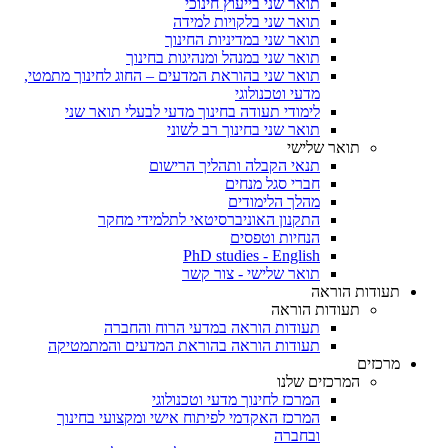
תואר שני בייעוץ חינוכי
תואר שני בלקויות למידה
תואר שני במדיניות החינוך
תואר שני במנהל ומנהיגות בחינוך
תואר שני בהוראת המדעים – החוג לחינוך מתמטי,
מדעי וטכנולוגי
לימודי תעודה בחינוך מדעי לבעלי תואר שני
תואר שני בחינוך רב לשוני
תואר שלישי
תנאי הקבלה ותהליך הרישום
חברי סגל מנחים
מהלך הלימודים
התקנון האוניברסיטאי לתלמידי מחקר
הנחיות וטפסים
PhD studies - English
תואר שלישי - צור קשר
תעודות הוראה
תעודות הוראה
תעודות הוראה במדעי הרוח והחברה
תעודות הוראה בהוראת המדעים והמתמטיקה
מרכזים
המרכזים שלנו
המרכז לחינוך מדעי וטכנולוגי
המרכז האקדמי לפיתוח אישי ומקצועי בחינוך
ובחברה