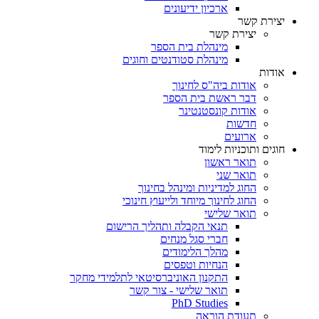
ארכיון ידיעונים
יצירת קשר
יצירת קשר
מינהלת בית הספר
מינהלת סטודנטים וחוגים
אודות
אודות ביה"ס לחינוך
דבר ראשת בית הספר
אודות קונסטנטינר
חדשות
ארועים
חוגים ותוכניות לימוד
תואר ראשון
תואר שני
החוג למדיניות ומינהל בחינוך
החוג לחינוך מיוחד ולייעוץ חינוכי
תואר שלישי
תנאי הקבלה ותהליך הרישום
חברי סגל מנחים
מהלך הלימודים
הנחיות וטפסים
התקנון האוניברסיטאי לתלמידי מחקר
תואר שלישי - צור קשר
PhD Studies
תעודת הוראה