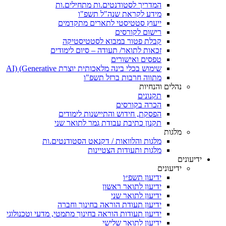
המדריך לסטודנטים.ות מתחילים.ות
מידע לקראת שנה"ל תשפ"ו
ייעוץ סטטיסטי לתארים מתקדמים
רישום לקורסים
קבלת פטור במבוא לסטטיסטיקה
זכאות לתואר/ תעודה – סיום לימודים
טפסים ואישורים
שימוש בכלי בינה מלאכותית יוצרת AI) (Generative
מתווה חרבות ברזל תשפ"ו
נהלים והנחיות
תקנונים
הכרה בקורסים
הפסקת, חידוש והתיישנות לימודים
תקנון כתיבת עבודת גמר לתואר שני
מלגות
מלגות והלוואות / דקנאט הסטודנטים.ות
מלגות ותעודות הצטיינות
ידיעונים
ידיעונים
ידיעון תשפ״ו
ידיעון לתואר ראשון
ידיעון לתואר שני
ידיעון תעודת הוראה בחינוך וחברה
ידיעון תעודות הוראה בחינוך מתמטי, מדעי וטכנולוגי
ידיעון לתואר שלישי