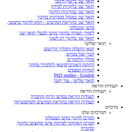
תואר שני בייעוץ חינוכי
תואר שני בלקויות למידה
תואר שני במדיניות החינוך
תואר שני במנהל ומנהיגות בחינוך
תואר שני בהוראת המדעים – החוג לחינוך מתמטי,
מדעי וטכנולוגי
לימודי תעודה בחינוך מדעי לבעלי תואר שני
תואר שני בחינוך רב לשוני
תואר שלישי
תנאי הקבלה ותהליך הרישום
חברי סגל מנחים
מהלך הלימודים
התקנון האוניברסיטאי לתלמידי מחקר
הנחיות וטפסים
PhD studies - English
תואר שלישי - צור קשר
תעודות הוראה
תעודות הוראה
תעודות הוראה במדעי הרוח והחברה
תעודות הוראה בהוראת המדעים והמתמטיקה
מרכזים
המרכזים שלנו
המרכז לחינוך מדעי וטכנולוגי
המרכז האקדמי לפיתוח אישי ומקצועי בחינוך
ובחברה