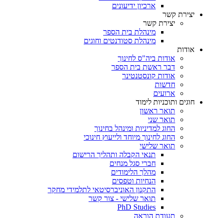
ארכיון ידיעונים
יצירת קשר
יצירת קשר
מינהלת בית הספר
מינהלת סטודנטים וחוגים
אודות
אודות ביה"ס לחינוך
דבר ראשת בית הספר
אודות קונסטנטינר
חדשות
ארועים
חוגים ותוכניות לימוד
תואר ראשון
תואר שני
החוג למדיניות ומינהל בחינוך
החוג לחינוך מיוחד ולייעוץ חינוכי
תואר שלישי
תנאי הקבלה ותהליך הרישום
חברי סגל מנחים
מהלך הלימודים
הנחיות וטפסים
התקנון האוניברסיטאי לתלמידי מחקר
תואר שלישי - צור קשר
PhD Studies
תעודת הוראה