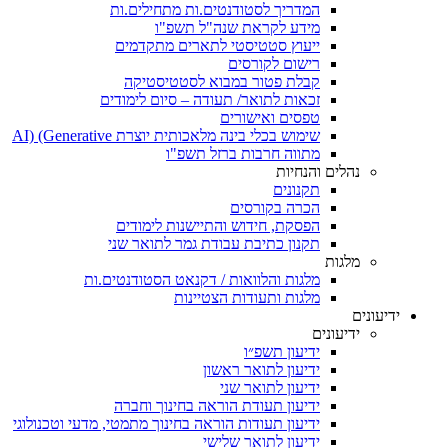
המדריך לסטודנטים.ות מתחילים.ות
מידע לקראת שנה"ל תשפ"ו
ייעוץ סטטיסטי לתארים מתקדמים
רישום לקורסים
קבלת פטור במבוא לסטטיסטיקה
זכאות לתואר/ תעודה – סיום לימודים
טפסים ואישורים
שימוש בכלי בינה מלאכותית יוצרת AI) (Generative
מתווה חרבות ברזל תשפ"ו
נהלים והנחיות
תקנונים
הכרה בקורסים
הפסקת, חידוש והתיישנות לימודים
תקנון כתיבת עבודת גמר לתואר שני
מלגות
מלגות והלוואות / דקנאט הסטודנטים.ות
מלגות ותעודות הצטיינות
ידיעונים
ידיעונים
ידיעון תשפ״ו
ידיעון לתואר ראשון
ידיעון לתואר שני
ידיעון תעודת הוראה בחינוך וחברה
ידיעון תעודות הוראה בחינוך מתמטי, מדעי וטכנולוגי
ידיעון לתואר שלישי