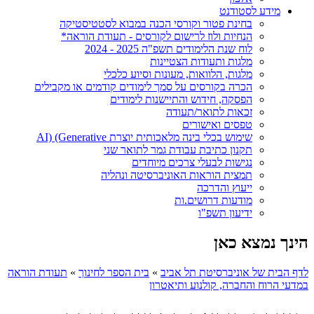
מידע לסטודנט
בחינת פטור וקורסי הכנה במבוא לסטטיסטיקה
הנחיות ולוז לרישום לקורסים - תעודת הוראה*
לוח שנת הלימודים תשפ"ה 2025 - 2024
מלגות ותעודות הצטיינות
מלגות, הלוואות, מעונות וסיוע כלכלי
הכרה בקורסים על סמך לימודים קודמים או מקבילים
הפסקה, חידוש והתיישנות לימודים
זכאות לתואר/תעודה
טפסים ואישורים
שימוש בכלי בינה מלאכותית יוצרת AI) (Generative
תקנון כתיבת עבודת גמר לתואר שני
נגישות לבעלי צרכים מיוחדים
תמצית הוראות האוניברסיטה ונהליה
ייעוץ והדרכה
מודעות דרושים.ות
ידיעון תשפ"ו
הינך נמצא כאן
לדף הבית של אוניברסיטת תל אביב
»
בית הספר לחינוך
»
תעודת הוראה
במדעי הרוח והחברה, קולנוע ותיאטרון