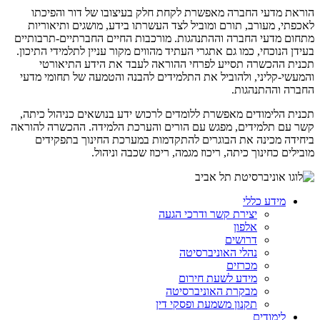
הוראת מדעי החברה מאפשרת לקחת חלק בעיצובו של דור והפיכתו
לאכפתי, מעורב, תורם ומוביל לצד העשרתו בידע, מושגים ותיאוריות
מתחום מדעי החברה וההתנהגות. מורכבות החיים החברתיים-תרבותיים
בעידן הנוכחי, כמו גם אתגרי העתיד מהווים מקור עניין לתלמידי התיכון.
תכנית ההכשרה תסייע לפרחי ההוראה לעבד את הידע התיאורטי
והמעשי-קליני, ולהוביל את התלמידים להבנה והטמעה של תחומי מדעי
החברה וההתנהגות.
תכנית הלימודים מאפשרת ללומדים לרכוש ידע בנושאים כניהול כיתה,
קשר עם תלמידים, מפגש עם הורים והערכת הלמידה. ההכשרה להוראה
ביחידה מכינה את הבוגרים להתקדמות במערכת החינוך בתפקידים
מובילים כחינוך כיתה, ריכוז מגמה, ריכוז שכבה וניהול.
מידע כללי
יצירת קשר ודרכי הגעה
אלפון
דרושים
נהלי האוניברסיטה
מכרזים
מידע לשעת חירום
מבקרת האוניברסיטה
תקנון משמעת ופסקי דין
לימודים