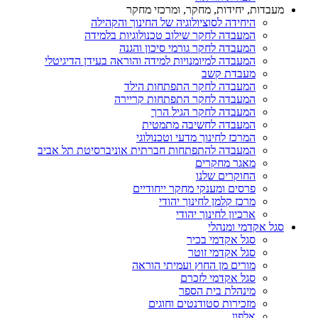
מעבדות, יחידות, מחקר, ומרכזי מחקר
היחידה לסוציולוגיה של החינוך והקהילה
המעבדה לחקר שילוב טכנולוגיות בלמידה
המעבדה לחקר גורמי סיכון והגנה
המעבדה למיומנויות למידה והוראה בעידן הדיגיטלי
מעבדת קשב
המעבדה לחקר התפתחות הילד
המעבדה לחקר התפתחות קריירה
המעבדה לחקר הגיל הרך
המעבדה לחשיבה מתמטית
המרכז לחינוך מדעי וטכנולוגי
המעבדה להתפתחות חברתית אוניברסיטת תל אביב
מאגר מחקרים
החוקרים שלנו
פרסים ומענקי מחקר ייחודיים
מרכז קלמן לחינוך יהודי
ארכיון לחינוך יהודי
סגל אקדמי ומנהלי
סגל אקדמי בכיר
סגל אקדמי זוטר
מורים מן החוץ ועמיתי הוראה
סגל אקדמי לזכרם
מינהלת בית הספר
מזכירות סטודנטים וחוגים
אלפון