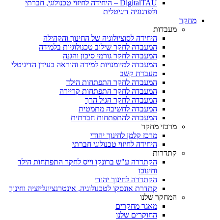
DigitalTAU – היחידה לחיזוי טכנולוגי, חברתי
ולפדגוגיה דיגיטלית
מחקר
מעבדות
היחידה לסוציולוגיה של החינוך והקהילה
המעבדה לחקר שילוב טכנולוגיות בלמידה
המעבדה לחקר גורמי סיכון והגנה
המעבדה למיומנויות למידה והוראה בעידן הדיגיטלי
מעבדת קשב
המעבדה לחקר התפתחות הילד
המעבדה לחקר התפתחות קריירה
המעבדה לחקר הגיל הרך
המעבדה לחשיבה מתמטית
המעבדה להתפתחות חברתית
מרכזי מחקר
מרכז קלמן לחינוך יהודי
היחידה לחיזוי טכנולוגי חברתי
קתדרות
הקתדרה ע"ש ברונקו וייס לחקר התפתחות הילד
וחינוכו
הקתדרה לחינוך יהודי
קתדרת אונסקו לטכנולוגיה, אינטרנציונליזציה וחינוך
המחקר שלנו
מאגר מחקרים
החוקרים שלנו