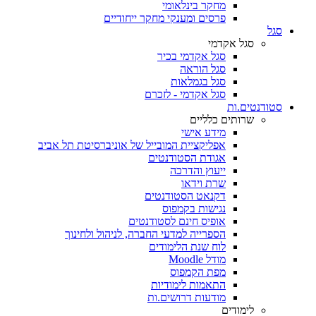
מחקר בינלאומי
פרסים ומענקי מחקר ייחודיים
סגל
סגל אקדמי
סגל אקדמי בכיר
סגל הוראה
סגל בגמלאות
סגל אקדמי - לזכרם
סטודנטים.ות
שרותים כלליים
מידע אישי
אפליקציית המובייל של אוניברסיטת תל אביב
אגודת הסטודנטים
ייעוץ והדרכה
שרת וידאו
דקנאט הסטודנטים
נגישות בקמפוס
אופיס חינם לסטודנטים
הספרייה למדעי החברה, לניהול ולחינוך
לוח שנת הלימודים
מודל Moodle
מפת הקמפוס
התאמות לימודיות
מודעות דרושים.ות
לימודים