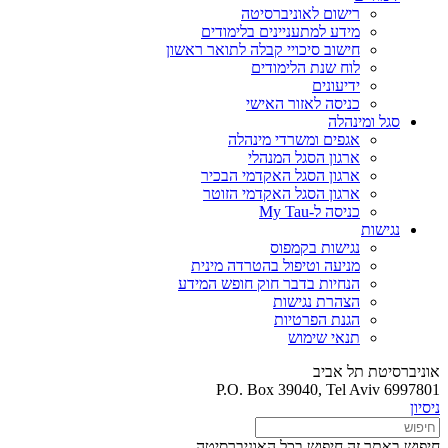
רישום לאוניברסיטה
מידע למתעניינים בלימודים
חישוב סיכויי קבלה לתואר ראשון
לוח שנת הלימודים
ידיעונים
כניסה לאזור האישי
סגל ומינהלה
אגפים ומשרדי מינהלה
ארגון הסגל המנהלי
ארגון הסגל האקדמי הבכיר
ארגון הסגל האקדמי הזוטר
כניסה ל-My Tau
נגישות
נגישות בקמפוס
מניעה וטיפול בהטרדה מינית
הנחיות בדבר חוק חופש המידע
הצהרת נגישות
הגנת הפרטיות
תנאי שימוש
אוניברסיטת תל אביב
P.O. Box 39040, Tel Aviv 6997801
ניסיון
חיפוש באתר זה
חיפוש בכל האוניברסיטה