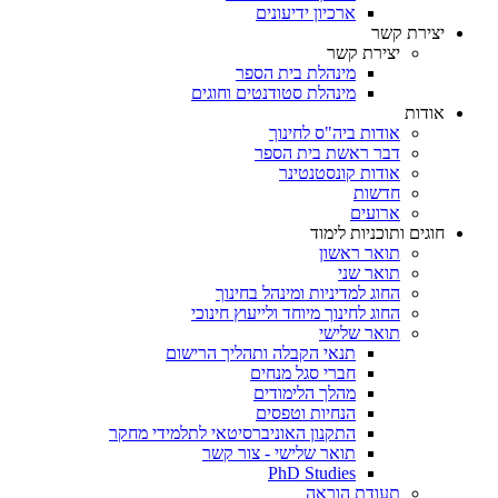
ארכיון ידיעונים
יצירת קשר
יצירת קשר
מינהלת בית הספר
מינהלת סטודנטים וחוגים
אודות
אודות ביה"ס לחינוך
דבר ראשת בית הספר
אודות קונסטנטינר
חדשות
ארועים
חוגים ותוכניות לימוד
תואר ראשון
תואר שני
החוג למדיניות ומינהל בחינוך
החוג לחינוך מיוחד ולייעוץ חינוכי
תואר שלישי
תנאי הקבלה ותהליך הרישום
חברי סגל מנחים
מהלך הלימודים
הנחיות וטפסים
התקנון האוניברסיטאי לתלמידי מחקר
תואר שלישי - צור קשר
PhD Studies
תעודת הוראה