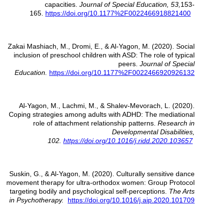
capacities.
Journal of Special Education, 53,
153-
165.
https://doi.org/10.1177%2F0022466918821400
Zakai Mashiach, M., Dromi, E., & Al-Yagon, M. (2020). Social
inclusion of preschool children with ASD: The role of typical
peers.
Journal of Special
Education.
https://doi.org/10.1177%2F0022466920926132
Al-Yagon, M., Lachmi, M., & Shalev-Mevorach, L. (2020).
Coping strategies among adults with ADHD: The mediational
role of attachment relationship patterns.
Research in
Developmental Disabilities,
102.
https://doi.org/10.1016/j.ridd.2020.103657
Suskin, G., & Al-Yagon, M. (2020). Culturally sensitive dance
movement therapy for ultra-orthodox women: Group Protocol
targeting bodily and psychological self-perceptions.
The Arts
in Psychotherapy.
https://doi.org/10.1016/j.aip.2020.101709