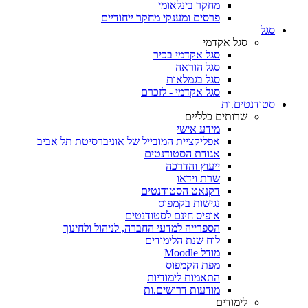
מחקר בינלאומי
פרסים ומענקי מחקר ייחודיים
סגל
סגל אקדמי
סגל אקדמי בכיר
סגל הוראה
סגל בגמלאות
סגל אקדמי - לזכרם
סטודנטים.ות
שרותים כלליים
מידע אישי
אפליקציית המובייל של אוניברסיטת תל אביב
אגודת הסטודנטים
ייעוץ והדרכה
שרת וידאו
דקנאט הסטודנטים
נגישות בקמפוס
אופיס חינם לסטודנטים
הספרייה למדעי החברה, לניהול ולחינוך
לוח שנת הלימודים
מודל Moodle
מפת הקמפוס
התאמות לימודיות
מודעות דרושים.ות
לימודים