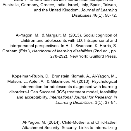
Australia, Germany, Greece, India, Israel, Italy, Spain, Taiwan,
and the United Kingdom.
Journal of Learning
Disabilities
,46(1), 58-72.
Al-Yagon, M., & Margalit, M. (2013). Social cognition of
children and adolescents with LD: Intrapersonal and
interpersonal perspectives. In H. L. Swanson, K. Harris, S.
Graham (Eds.),
Handbook of learning disabilities
(2nd ed., pp.
278-292). New York: Guilford Press.
Kopelman-Rubin, D., Brunstein Klomek, A., Al-Yagon, M.,
Mufson, L., Apter, A., & Mikulincer, M. (2013). Psychological
intervention for adolescents diagnosed with learning
disorders-I Can Succeed (ICS) treatment model, feasibility
and acceptability.
International Journal for Research in
Learning Disabilities,
1(1), 37-54.
Al-Yagon, M. (2014). Child-Mother and Child-father
Attachment Security: Security: Links to Internalizing