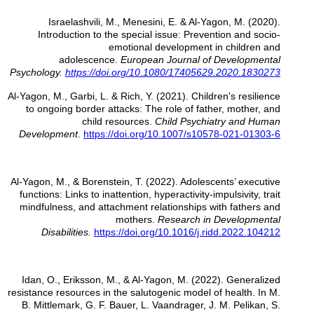
Israelashvili, M., Menesini, E. & Al-Yagon, M. (2020).
Introduction to the special issue: Prevention and socio-
emotional development in children and
adolescence.
European Journal of Developmental
Psychology.
https://doi.org/10.1080/17405629.2020.1830273
Al-Yagon, M., Garbi, L. & Rich, Y. (2021). Children's resilience
to ongoing border attacks: The role of father, mother, and
child resources.
Child Psychiatry and Human
Development
.
https://doi.org/10.1007/s10578-021-01303-6
Al-Yagon, M., & Borenstein, T. (2022). Adolescents’ executive
functions: Links to inattention, hyperactivity-impulsivity, trait
mindfulness, and attachment relationships with fathers and
mothers.
Research in Developmental
Disabilities.
https://doi.org/10.1016/j.ridd.2022.104212
Idan, O., Eriksson, M., & Al-Yagon, M. (2022). Generalized
resistance resources in the salutogenic model of health.
In M.
B. Mittlemark, G. F. Bauer,
L. Vaandrager, J. M. Pelikan, S.