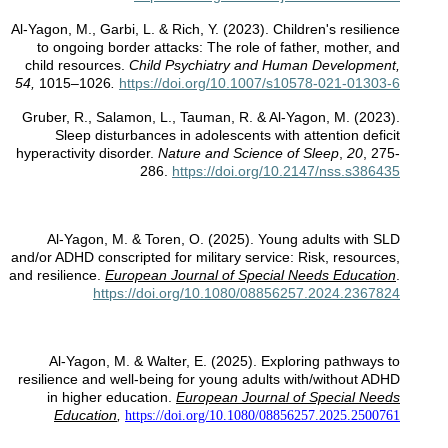
Al-Yagon, M., Garbi, L. & Rich, Y. (2023). Children's resilience
to ongoing border attacks: The role of father, mother, and
child resources.
Child Psychiatry and Human Development,
54,
1015–1026
.
https://doi.org/10.1007/s10578-021-01303-6
Gruber, R.,
Salamon, L., Tauman, R.
& Al-Yagon, M. (2023).
Sleep disturbances in adolescents with attention deficit
hyperactivity disorder.
Nature and Science of Sleep
,
20
, 275-
286.
https://doi.org/10.2147/nss.s386435
Al-Yagon, M. & Toren, O. (2025). Young adults with SLD
and/or ADHD conscripted for military service: Risk, resources,
and resilience.
European Journal of Special Needs Education
.
https://doi.org/10.1080/08856257.2024.2367824
Al-Yagon, M. & Walter, E. (2025). Exploring pathways to
resilience and well-being for young adults with/without ADHD
in higher education.
European Journal of Special Needs
Education
,
https://doi.org/10.1080/08856257.2025.2500761