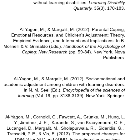
without learning disabilities.
Learning Disability
Quarterly,
35(3), 170-183.
Al-Yagon, M., & Margalit, M. (2012). Parental Coping,
Emotional Resources, and Children's Adjustment: Theory,
Empirical Evidence, and Interventional Implications. In B.
Molinelli & V. Grimaldo (Eds.).
Handbook of the Psychology of
Coping: New Research
(pp. 59-84). New York, Nova
Publishers.
Al-Yagon, M., & Margalit, M. (2012). Socioemotional and
academic adjustment among children with learning disorders.
In N. M. Seel (Ed.),
Encyclopedia of the sciences of
learning
(Vol. 19, pp. 3136-3139). New York: Springer.
Al-Yagon, M., Cornoldi, C., Fawcett, A., Grünke, M., Hung, L.
Y., Jiménez, J. E., Karande, S., van Kraayenoord, C. E.,
Lucangeli, D., Margalit, M., Sholapurwala, R., Sideridis, G.,
Tressoldi, P. E., & Vio, E. (2013). The proposed changes for
DSM-V for SLD and ADHD: International perspectives --