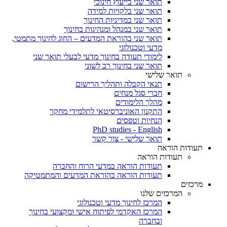
תואר שני בייעוץ חינוכי
תואר שני בלקויות למידה
תואר שני במדיניות החינוך
תואר שני במנהל ומנהיגות בחינוך
תואר שני בהוראת המדעים – החוג לחינוך מתמטי,
מדעי וטכנולוגי
לימודי תעודה בחינוך מדעי לבעלי תואר שני
תואר שני בחינוך רב לשוני
תואר שלישי
תנאי הקבלה ותהליך הרישום
חברי סגל מנחים
מהלך הלימודים
התקנון האוניברסיטאי לתלמידי מחקר
הנחיות וטפסים
PhD studies - English
תואר שלישי - צור קשר
תעודות הוראה
תעודות הוראה
תעודות הוראה במדעי הרוח והחברה
תעודות הוראה בהוראת המדעים והמתמטיקה
מרכזים
המרכזים שלנו
המרכז לחינוך מדעי וטכנולוגי
המרכז האקדמי לפיתוח אישי ומקצועי בחינוך
ובחברה