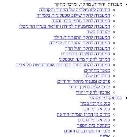
מעבדות, יחידות, מחקר, ומרכזי מחקר
היחידה לסוציולוגיה של החינוך והקהילה
המעבדה לחקר שילוב טכנולוגיות בלמידה
המעבדה לחקר גורמי סיכון והגנה
המעבדה למיומנויות למידה והוראה בעידן הדיגיטלי
מעבדת קשב
המעבדה לחקר התפתחות הילד
המעבדה לחקר התפתחות קריירה
המעבדה לחקר הגיל הרך
המעבדה לחשיבה מתמטית
המרכז לחינוך מדעי וטכנולוגי
המעבדה להתפתחות חברתית אוניברסיטת תל אביב
מאגר מחקרים
החוקרים שלנו
פרסים ומענקי מחקר ייחודיים
מרכז קלמן לחינוך יהודי
ארכיון לחינוך יהודי
סגל אקדמי ומנהלי
סגל אקדמי בכיר
סגל אקדמי זוטר
מורים מן החוץ ועמיתי הוראה
סגל אקדמי לזכרם
מינהלת בית הספר
מזכירות סטודנטים וחוגים
אלפון