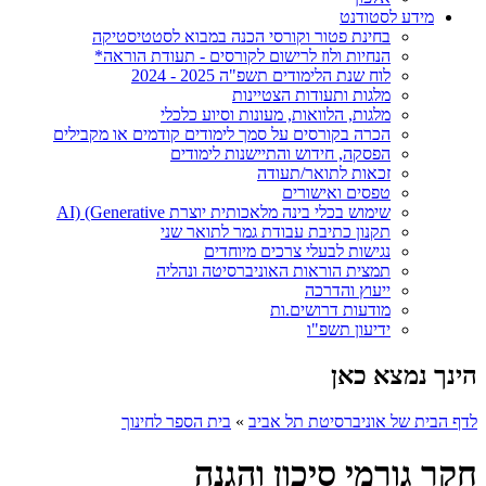
מידע לסטודנט
בחינת פטור וקורסי הכנה במבוא לסטטיסטיקה
הנחיות ולוז לרישום לקורסים - תעודת הוראה*
לוח שנת הלימודים תשפ"ה 2025 - 2024
מלגות ותעודות הצטיינות
מלגות, הלוואות, מעונות וסיוע כלכלי
הכרה בקורסים על סמך לימודים קודמים או מקבילים
הפסקה, חידוש והתיישנות לימודים
זכאות לתואר/תעודה
טפסים ואישורים
שימוש בכלי בינה מלאכותית יוצרת AI) (Generative
תקנון כתיבת עבודת גמר לתואר שני
נגישות לבעלי צרכים מיוחדים
תמצית הוראות האוניברסיטה ונהליה
ייעוץ והדרכה
מודעות דרושים.ות
ידיעון תשפ"ו
הינך נמצא כאן
לדף הבית של אוניברסיטת תל אביב
»
בית הספר לחינוך
חקר גורמי סיכון והגנה