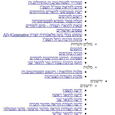
המדריך לסטודנטים.ות מתחילים.ות
מידע לקראת שנה"ל תשפ"ו
ייעוץ סטטיסטי לתארים מתקדמים
רישום לקורסים
קבלת פטור במבוא לסטטיסטיקה
זכאות לתואר/ תעודה – סיום לימודים
טפסים ואישורים
שימוש בכלי בינה מלאכותית יוצרת AI) (Generative
מתווה חרבות ברזל תשפ"ו
נהלים והנחיות
תקנונים
הכרה בקורסים
הפסקת, חידוש והתיישנות לימודים
תקנון כתיבת עבודת גמר לתואר שני
מלגות
מלגות והלוואות / דקנאט הסטודנטים.ות
מלגות ותעודות הצטיינות
ידיעונים
ידיעונים
ידיעון תשפ״ו
ידיעון לתואר ראשון
ידיעון לתואר שני
ידיעון תעודת הוראה בחינוך וחברה
ידיעון תעודות הוראה בחינוך מתמטי, מדעי וטכנולוגי
ידיעון לתואר שלישי