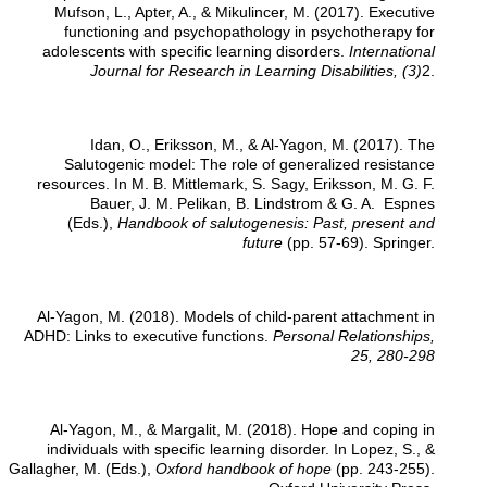
Mufson, L., Apter, A., & Mikulincer, M. (2017). Executive
functioning and psychopathology in psychotherapy for
adolescents with specific learning disorders.
International
Journal for Research in Learning Disabilities, (3)
2.
Idan, O., Eriksson, M., & Al-Yagon, M. (2017). The
Salutogenic model: The role of generalized resistance
resources. In M. B. Mittlemark, S. Sagy, Eriksson, M. G. F.
Bauer, J. M. Pelikan, B. Lindstrom & G. A. Espnes
(Eds.),
Handbook of salutogenesis: Past, present and
future
(pp. 57-69). Springer.
Al-Yagon, M. (2018). Models of child-parent attachment in
ADHD: Links to executive functions.
Personal Relationships,
25, 280-298
Al-Yagon, M., & Margalit, M. (2018). Hope and coping in
individuals with specific learning disorder. In Lopez, S., &
Gallagher, M. (Eds.),
Oxford handbook of hope
(pp. 243-255).