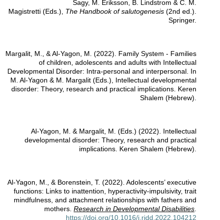
Sagy, M. Eriksson, B. Lindstrom & C. M.
Magistretti (Eds.),
The Handbook of salutogenesis
(2nd ed.).
Springer.
Margalit, M., & Al-Yagon, M. (2022). Family System - Families
of children, adolescents and adults with Intellectual
Developmental Disorder: Intra-personal and interpersonal. In
M. Al-Yagon & M. Margalit (Eds.), Intellectual developmental
disorder: Theory, research and practical implications. Keren
Shalem (Hebrew).
Al-Yagon, M. & Margalit, M. (Eds.) (2022). Intellectual
developmental disorder: Theory, research and practical
implications. Keren Shalem (Hebrew).
Al-Yagon, M., & Borenstein, T. (2022). Adolescents’ executive
functions: Links to inattention, hyperactivity-impulsivity, trait
mindfulness, and attachment relationships with fathers and
mothers.
Research in Developmental Disabilities
.
https://doi.org/10.1016/j.ridd.2022.104212