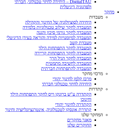
DigitalTAU – היחידה לחיזוי טכנולוגי, חברתי
ולפדגוגיה דיגיטלית
מחקר
מעבדות
היחידה לסוציולוגיה של החינוך והקהילה
המעבדה לחקר שילוב טכנולוגיות בלמידה
המעבדה לחקר גורמי סיכון והגנה
המעבדה למיומנויות למידה והוראה בעידן הדיגיטלי
מעבדת קשב
המעבדה לחקר התפתחות הילד
המעבדה לחקר התפתחות קריירה
המעבדה לחקר הגיל הרך
המעבדה לחשיבה מתמטית
המעבדה להתפתחות חברתית
מרכזי מחקר
מרכז קלמן לחינוך יהודי
היחידה לחיזוי טכנולוגי חברתי
קתדרות
הקתדרה ע"ש ברונקו וייס לחקר התפתחות הילד
וחינוכו
הקתדרה לחינוך יהודי
קתדרת אונסקו לטכנולוגיה, אינטרנציונליזציה וחינוך
המחקר שלנו
מאגר מחקרים
החוקרים שלנו