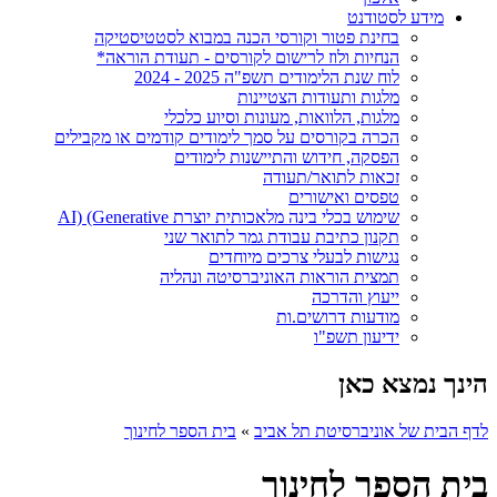
מידע לסטודנט
בחינת פטור וקורסי הכנה במבוא לסטטיסטיקה
הנחיות ולוז לרישום לקורסים - תעודת הוראה*
לוח שנת הלימודים תשפ"ה 2025 - 2024
מלגות ותעודות הצטיינות
מלגות, הלוואות, מעונות וסיוע כלכלי
הכרה בקורסים על סמך לימודים קודמים או מקבילים
הפסקה, חידוש והתיישנות לימודים
זכאות לתואר/תעודה
טפסים ואישורים
שימוש בכלי בינה מלאכותית יוצרת AI) (Generative
תקנון כתיבת עבודת גמר לתואר שני
נגישות לבעלי צרכים מיוחדים
תמצית הוראות האוניברסיטה ונהליה
ייעוץ והדרכה
מודעות דרושים.ות
ידיעון תשפ"ו
הינך נמצא כאן
לדף הבית של אוניברסיטת תל אביב
»
בית הספר לחינוך
בית הספר לחינוך