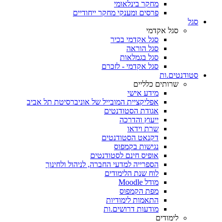
מחקר בינלאומי
פרסים ומענקי מחקר ייחודיים
סגל
סגל אקדמי
סגל אקדמי בכיר
סגל הוראה
סגל בגמלאות
סגל אקדמי - לזכרם
סטודנטים.ות
שרותים כלליים
מידע אישי
אפליקציית המובייל של אוניברסיטת תל אביב
אגודת הסטודנטים
ייעוץ והדרכה
שרת וידאו
דקנאט הסטודנטים
נגישות בקמפוס
אופיס חינם לסטודנטים
הספרייה למדעי החברה, לניהול ולחינוך
לוח שנת הלימודים
מודל Moodle
מפת הקמפוס
התאמות לימודיות
מודעות דרושים.ות
לימודים