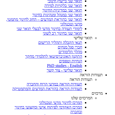
תואר שני בייעוץ חינוכי
תואר שני בלקויות למידה
תואר שני במדיניות החינוך
תואר שני במנהל ומנהיגות בחינוך
תואר שני בהוראת המדעים – החוג לחינוך מתמטי,
מדעי וטכנולוגי
לימודי תעודה בחינוך מדעי לבעלי תואר שני
תואר שני בחינוך רב לשוני
תואר שלישי
תנאי הקבלה ותהליך הרישום
חברי סגל מנחים
מהלך הלימודים
התקנון האוניברסיטאי לתלמידי מחקר
הנחיות וטפסים
PhD studies - English
תואר שלישי - צור קשר
תעודות הוראה
תעודות הוראה
תעודות הוראה במדעי הרוח והחברה
תעודות הוראה בהוראת המדעים והמתמטיקה
מרכזים
המרכזים שלנו
המרכז לחינוך מדעי וטכנולוגי
המרכז האקדמי לפיתוח אישי ומקצועי בחינוך
ובחברה