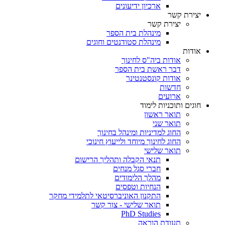
ארכיון ידיעונים
יצירת קשר
יצירת קשר
מינהלת בית הספר
מינהלת סטודנטים וחוגים
אודות
אודות ביה"ס לחינוך
דבר ראשת בית הספר
אודות קונסטנטינר
חדשות
ארועים
חוגים ותוכניות לימוד
תואר ראשון
תואר שני
החוג למדיניות ומינהל בחינוך
החוג לחינוך מיוחד ולייעוץ חינוכי
תואר שלישי
תנאי הקבלה ותהליך הרישום
חברי סגל מנחים
מהלך הלימודים
הנחיות וטפסים
התקנון האוניברסיטאי לתלמידי מחקר
תואר שלישי - צור קשר
PhD Studies
תעודת הוראה