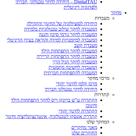
DigitalTAU – היחידה לחיזוי טכנולוגי, חברתי
ולפדגוגיה דיגיטלית
מחקר
מעבדות
היחידה לסוציולוגיה של החינוך והקהילה
המעבדה לחקר שילוב טכנולוגיות בלמידה
המעבדה לחקר גורמי סיכון והגנה
המעבדה למיומנויות למידה והוראה בעידן הדיגיטלי
מעבדת קשב
המעבדה לחקר התפתחות הילד
המעבדה לחקר התפתחות קריירה
המעבדה לחקר הגיל הרך
המעבדה לחשיבה מתמטית
המעבדה להתפתחות חברתית
מרכזי מחקר
מרכז קלמן לחינוך יהודי
היחידה לחיזוי טכנולוגי חברתי
קתדרות
הקתדרה ע"ש ברונקו וייס לחקר התפתחות הילד
וחינוכו
הקתדרה לחינוך יהודי
קתדרת אונסקו לטכנולוגיה, אינטרנציונליזציה וחינוך
המחקר שלנו
מאגר מחקרים
החוקרים שלנו