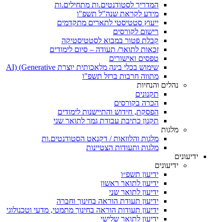
המדריך לסטודנטים.ות מתחילים.ות
מידע לקראת שנה"ל תשפ"ו
ייעוץ סטטיסטי לתארים מתקדמים
רישום לקורסים
קבלת פטור במבוא לסטטיסטיקה
זכאות לתואר/ תעודה – סיום לימודים
טפסים ואישורים
שימוש בכלי בינה מלאכותית יוצרת AI) (Generative
מתווה חרבות ברזל תשפ"ו
נהלים והנחיות
תקנונים
הכרה בקורסים
הפסקת, חידוש והתיישנות לימודים
תקנון כתיבת עבודת גמר לתואר שני
מלגות
מלגות והלוואות / דקנאט הסטודנטים.ות
מלגות ותעודות הצטיינות
ידיעונים
ידיעונים
ידיעון תשפ״ו
ידיעון לתואר ראשון
ידיעון לתואר שני
ידיעון תעודת הוראה בחינוך וחברה
ידיעון תעודות הוראה בחינוך מתמטי, מדעי וטכנולוגי
ידיעון לתואר שלישי