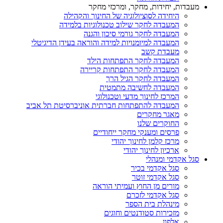
מעבדות, יחידות, מחקר, ומרכזי מחקר
היחידה לסוציולוגיה של החינוך והקהילה
המעבדה לחקר שילוב טכנולוגיות בלמידה
המעבדה לחקר גורמי סיכון והגנה
המעבדה למיומנויות למידה והוראה בעידן הדיגיטלי
מעבדת קשב
המעבדה לחקר התפתחות הילד
המעבדה לחקר התפתחות קריירה
המעבדה לחקר הגיל הרך
המעבדה לחשיבה מתמטית
המרכז לחינוך מדעי וטכנולוגי
המעבדה להתפתחות חברתית אוניברסיטת תל אביב
מאגר מחקרים
החוקרים שלנו
פרסים ומענקי מחקר ייחודיים
מרכז קלמן לחינוך יהודי
ארכיון לחינוך יהודי
סגל אקדמי ומנהלי
סגל אקדמי בכיר
סגל אקדמי זוטר
מורים מן החוץ ועמיתי הוראה
סגל אקדמי לזכרם
מינהלת בית הספר
מזכירות סטודנטים וחוגים
אלפון