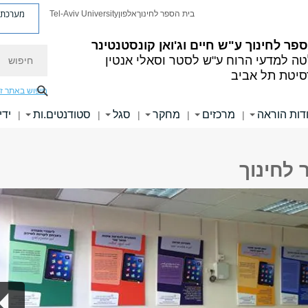
מערכת פ
בית הספר לחינוך
אלפון
Tel-Aviv University
פר לחינוך ע"ש חיים וג'ואן קונסטנטינר
חיפוש
ה למדעי הרוח ע"ש לסטר וסאלי אנטין
סיטת תל אביב
חיפוש באתר ז
דות הוראה
מרכזים
מחקר
סגל
סטודנטים.ות
ידי
|
|
|
|
|
 לחינוך