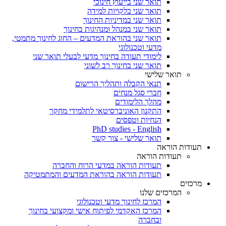
תואר שני בייעוץ חינוכי
תואר שני בלקויות למידה
תואר שני במדיניות החינוך
תואר שני במנהל ומנהיגות בחינוך
תואר שני בהוראת המדעים – החוג לחינוך מתמטי,
מדעי וטכנולוגי
לימודי תעודה בחינוך מדעי לבעלי תואר שני
תואר שני בחינוך רב לשוני
תואר שלישי
תנאי הקבלה ותהליך הרישום
חברי סגל מנחים
מהלך הלימודים
התקנון האוניברסיטאי לתלמידי מחקר
הנחיות וטפסים
PhD studies - English
תואר שלישי - צור קשר
תעודות הוראה
תעודות הוראה
תעודות הוראה במדעי הרוח והחברה
תעודות הוראה בהוראת המדעים והמתמטיקה
מרכזים
המרכזים שלנו
המרכז לחינוך מדעי וטכנולוגי
המרכז האקדמי לפיתוח אישי ומקצועי בחינוך
ובחברה