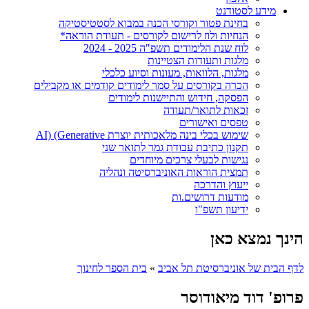
מידע לסטודנט
בחינת פטור וקורסי הכנה במבוא לסטטיסטיקה
הנחיות ולוז לרישום לקורסים - תעודת הוראה*
לוח שנת הלימודים תשפ"ה 2025 - 2024
מלגות ותעודות הצטיינות
מלגות, הלוואות, מעונות וסיוע כלכלי
הכרה בקורסים על סמך לימודים קודמים או מקבילים
הפסקה, חידוש והתיישנות לימודים
זכאות לתואר/תעודה
טפסים ואישורים
שימוש בכלי בינה מלאכותית יוצרת AI) (Generative
תקנון כתיבת עבודת גמר לתואר שני
נגישות לבעלי צרכים מיוחדים
תמצית הוראות האוניברסיטה ונהליה
ייעוץ והדרכה
מודעות דרושים.ות
ידיעון תשפ"ו
הינך נמצא כאן
לדף הבית של אוניברסיטת תל אביב
»
בית הספר לחינוך
פרופ' דוד מיאודוסר