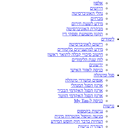
אלפון
דרושים
נהלי האוניברסיטה
מכרזים
מידע לשעת חירום
מבקרת האוניברסיטה
תקנון משמעת ופסקי דין
לימודים
רישום לאוניברסיטה
מידע למתעניינים בלימודים
חישוב סיכויי קבלה לתואר ראשון
לוח שנת הלימודים
ידיעונים
כניסה לאזור האישי
סגל ומינהלה
אגפים ומשרדי מינהלה
ארגון הסגל המנהלי
ארגון הסגל האקדמי הבכיר
ארגון הסגל האקדמי הזוטר
כניסה ל-My Tau
נגישות
נגישות בקמפוס
מניעה וטיפול בהטרדה מינית
הנחיות בדבר חוק חופש המידע
הצהרת נגישות