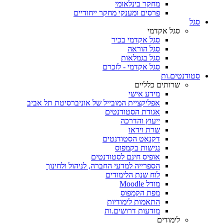
מחקר בינלאומי
פרסים ומענקי מחקר ייחודיים
סגל
סגל אקדמי
סגל אקדמי בכיר
סגל הוראה
סגל בגמלאות
סגל אקדמי - לזכרם
סטודנטים.ות
שרותים כלליים
מידע אישי
אפליקציית המובייל של אוניברסיטת תל אביב
אגודת הסטודנטים
ייעוץ והדרכה
שרת וידאו
דקנאט הסטודנטים
נגישות בקמפוס
אופיס חינם לסטודנטים
הספרייה למדעי החברה, לניהול ולחינוך
לוח שנת הלימודים
מודל Moodle
מפת הקמפוס
התאמות לימודיות
מודעות דרושים.ות
לימודים