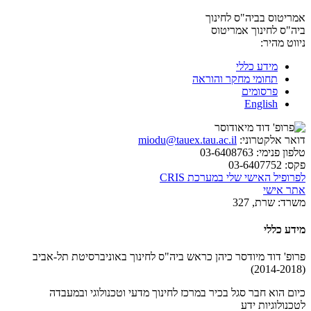
אמריטוס בביה"ס לחינוך
ביה"ס לחינוך
אמריטוס
ניווט מהיר:
מידע כללי
תחומי מחקר והוראה
פרסומים
English
דואר אלקטרוני:
miodu@tauex.tau.ac.il
טלפון פנימי:
03-6408763
פקס:
03-6407752
לפרופיל האישי שלי במערכת CRIS
אתר אישי
משרד:
שרת, 327
מידע כללי
פרופ' דוד מיודסר כיהן כראש ביה"ס לחינוך באוניברסיטת תל-אביב
(2014-2018)
כיום הוא חבר סגל בכיר במרכז לחינוך מדעי וטכנולוגי ובמעבדה
לטכנולוגיות ידע