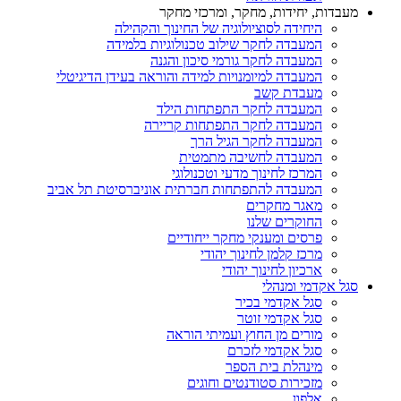
מעבדות, יחידות, מחקר, ומרכזי מחקר
היחידה לסוציולוגיה של החינוך והקהילה
המעבדה לחקר שילוב טכנולוגיות בלמידה
המעבדה לחקר גורמי סיכון והגנה
המעבדה למיומנויות למידה והוראה בעידן הדיגיטלי
מעבדת קשב
המעבדה לחקר התפתחות הילד
המעבדה לחקר התפתחות קריירה
המעבדה לחקר הגיל הרך
המעבדה לחשיבה מתמטית
המרכז לחינוך מדעי וטכנולוגי
המעבדה להתפתחות חברתית אוניברסיטת תל אביב
מאגר מחקרים
החוקרים שלנו
פרסים ומענקי מחקר ייחודיים
מרכז קלמן לחינוך יהודי
ארכיון לחינוך יהודי
סגל אקדמי ומנהלי
סגל אקדמי בכיר
סגל אקדמי זוטר
מורים מן החוץ ועמיתי הוראה
סגל אקדמי לזכרם
מינהלת בית הספר
מזכירות סטודנטים וחוגים
אלפון