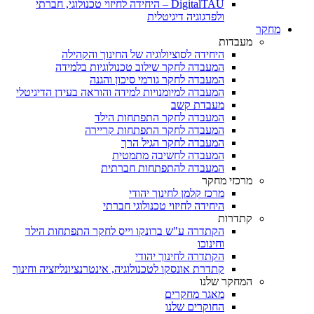
DigitalTAU – היחידה לחיזוי טכנולוגי, חברתי
ולפדגוגיה דיגיטלית
מחקר
מעבדות
היחידה לסוציולוגיה של החינוך והקהילה
המעבדה לחקר שילוב טכנולוגיות בלמידה
המעבדה לחקר גורמי סיכון והגנה
המעבדה למיומנויות למידה והוראה בעידן הדיגיטלי
מעבדת קשב
המעבדה לחקר התפתחות הילד
המעבדה לחקר התפתחות קריירה
המעבדה לחקר הגיל הרך
המעבדה לחשיבה מתמטית
המעבדה להתפתחות חברתית
מרכזי מחקר
מרכז קלמן לחינוך יהודי
היחידה לחיזוי טכנולוגי חברתי
קתדרות
הקתדרה ע"ש ברונקו וייס לחקר התפתחות הילד
וחינוכו
הקתדרה לחינוך יהודי
קתדרת אונסקו לטכנולוגיה, אינטרנציונליזציה וחינוך
המחקר שלנו
מאגר מחקרים
החוקרים שלנו