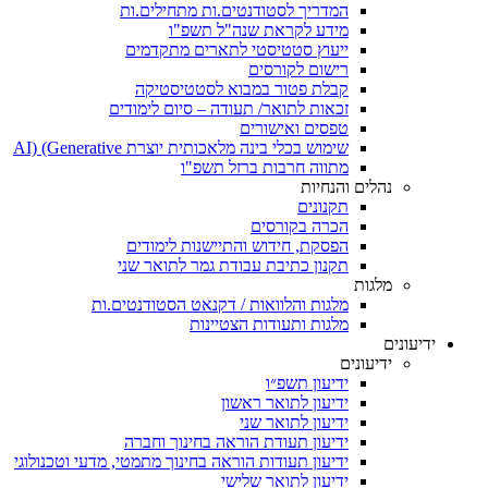
המדריך לסטודנטים.ות מתחילים.ות
מידע לקראת שנה"ל תשפ"ו
ייעוץ סטטיסטי לתארים מתקדמים
רישום לקורסים
קבלת פטור במבוא לסטטיסטיקה
זכאות לתואר/ תעודה – סיום לימודים
טפסים ואישורים
שימוש בכלי בינה מלאכותית יוצרת AI) (Generative
מתווה חרבות ברזל תשפ"ו
נהלים והנחיות
תקנונים
הכרה בקורסים
הפסקת, חידוש והתיישנות לימודים
תקנון כתיבת עבודת גמר לתואר שני
מלגות
מלגות והלוואות / דקנאט הסטודנטים.ות
מלגות ותעודות הצטיינות
ידיעונים
ידיעונים
ידיעון תשפ״ו
ידיעון לתואר ראשון
ידיעון לתואר שני
ידיעון תעודת הוראה בחינוך וחברה
ידיעון תעודות הוראה בחינוך מתמטי, מדעי וטכנולוגי
ידיעון לתואר שלישי