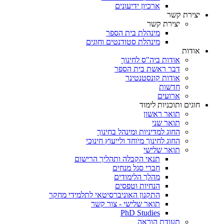
ארכיון ידיעונים
יצירת קשר
יצירת קשר
מינהלת בית הספר
מינהלת סטודנטים וחוגים
אודות
אודות ביה"ס לחינוך
דבר ראשת בית הספר
אודות קונסטנטינר
חדשות
ארועים
חוגים ותוכניות לימוד
תואר ראשון
תואר שני
החוג למדיניות ומינהל בחינוך
החוג לחינוך מיוחד ולייעוץ חינוכי
תואר שלישי
תנאי הקבלה ותהליך הרישום
חברי סגל מנחים
מהלך הלימודים
הנחיות וטפסים
התקנון האוניברסיטאי לתלמידי מחקר
תואר שלישי - צור קשר
PhD Studies
תעודת הוראה