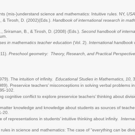
nts (mis-)understand science and mathematics: Intuitive rules. NY,
USA
., & Tirosh, D. (2002)(Eds.).
Handbook of international research in mat
., Sriraman, B., & Tirosh, D. (2008) (Eds.).
Second handbook of interna
aum.
ses in mathematics teacher education
(Vol. 2).
International handbook 
011).
Preschool geometry:
Theory, Research, and Practical Perspectiv
79). The intuition of infinity.
Educational Studies in Mathematics, 10,
3
1989). Preservice teachers’ misconceptions in solving verbal problems in
95-102.
g cognitive conflict to explore preservice teachers’ thinking about divi
t-matter knowledge and knowledge about students as sources of teacher
-20.
 of representations in students’ intuitive thinking about infinity.
Interna
ve rules in science and mathematics: The case of “everything can be div