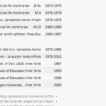
1972-1975
B.Sc, אוניברסיטת תל-אביב, מתמטיקה ומדעי המחשב
1976-1978
M.A אוניברסיטת תל-אביב, בית הספר לחינוך (בהצטיינות יתרה). נושא התיזה: "התפיסה האינטואיטיבית של האינסוף".
1976-1978
תעודת הוראה במתמטיקה, אוני
1983-1985
Ph.D. אוניברסיטת תל-אביב (בהצטיינות). נושא התיזה: "התפיסה האינטואיטיבית של האינסוף והשלכותיה על החינוך המתמטי".
1986-1987
Post-Doc המחלקה לחינוך מתמטי, אוניברסיטת UGA, ארה"ב
1975-1985
הוראת מתמטיקה- בית ספר כל
1978-2012
מכללת סמינר הקיבוצים – הו
1987
פרופ' אורח, UGA, ג'ורג'יה, ארה"ב
1993
פרופ' אורח Institute of Education, לונדון
1998
פרופ' אורח Institute of Education,, לונדון
2005
פרופ' אורח, , Rutgers University ניו ג'רסי, ארה"ב
כללים אינטואיטיביים במתמטיקה ובמד
הכשרה וקידום מקצועי של גננות ושל מ