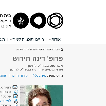
תוכן
תפריט
עליון
ראשי
בית הס
הפקולט
אוניבר
אודות
חוגים ותוכניות לימוד
תעו
|
|
הינך נמצא כאן
>
בית הספר לחינוך
> פרופ' דינה תירוש
פרופ' דינה תירוש
אמריטוס בביה"ס לחינוך
ועדת מינויים יחידתית בביה"ס לחינוך
ניווט מהיר:
מידע כללי
קורות חיים
תחומי
דואר אל
טלפון פנ
פקס:
03-6409477
לפרופיל 
משרד:
ש