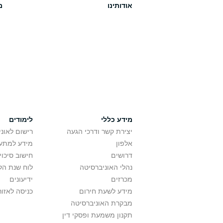
אודותינו
מ
מידע כללי
לימודים
יצירת קשר ודרכי הגעה
רישום לאונ
אלפון
מידע למתענ
דרושים
חישוב סיכוי
נהלי האוניברסיטה
לוח שנת הל
מכרזים
ידיעונים
מידע לשעת חירום
כניסה לאזור
מבקרת האוניברסיטה
תקנון משמעת ופסקי דין