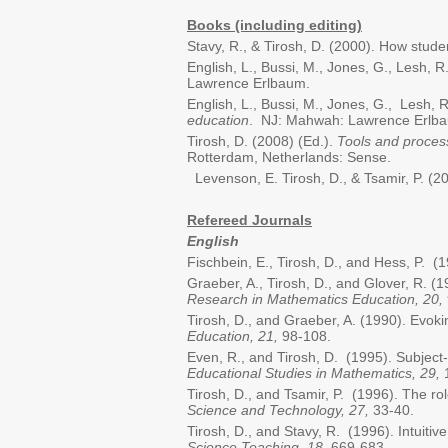
Books (including editing)
Stavy, R., & Tirosh, D. (2000). How stude
English, L., Bussi, M., Jones, G., Lesh, R
Lawrence Erlbaum.
English, L., Bussi, M., Jones, G., Lesh, R
education
. NJ: Mahwah: Lawrence Erlb
Tirosh, D. (2008) (Ed.).
Tools and proces
Rotterdam, Netherlands: Sense.
Levenson, E. Tirosh, D., & Tsamir, P. (2
Refereed Journals
English
Fischbein, E., Tirosh, D., and Hess, P. (19
Graeber, A., Tirosh, D., and Glover, R. (
Research in Mathematics Education
, 20,
Tirosh, D., and Graeber, A. (1990). Evokin
Education
, 21,
98-108.
Even, R., and Tirosh, D. (1995). Subjec
Educational Studies in Mathematics, 29,
1
Tirosh, D., and Tsamir, P. (1996). The role
Science and Technology, 27,
33-40.
Tirosh, D., and Stavy, R. (1996). Intuiti
Science Teaching, 18,
669-683.