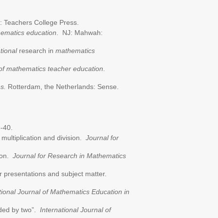
: Teachers College Press.
hematics education
. NJ: Mahwah:
tional
research in
mathematics
of mathematics teacher education
.
es.
Rotterdam, the Netherlands: Sense.
-40.
 multiplication and division.
Journal for
sion.
Journal for Research in Mathematics
 presentations and subject matter.
tional Journal of Mathematics Education in
ided by two”.
International Journal of