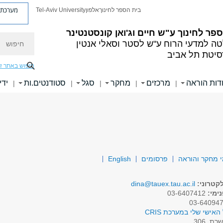
מערכת פ
בית הספר לחינוך
אלפון
Tel-Aviv University
פר לחינוך ע"ש חיים וג'ואן קונסטנטינר
חיפוש
ה למדעי הרוח ע"ש לסטר וסאלי אנטין
סיטת תל אביב
חיפוש באתר ז
דות הוראה
מרכזים
מחקר
סגל
סטודנטים.ות
ידי
|
|
|
|
|
 מחקר והוראה
פרסומים
English
קטרוני:
dina@tauex.tau.ac.il
ימי:
03-6407412
האישי שלי במערכת CRIS
רת, 306