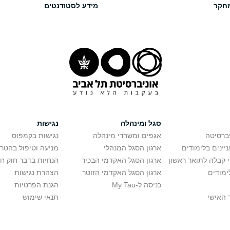
חקר
מידע לסטודנטים
סגל ומינהלה
נגישות
יברסיטה
אגפים ומשרדי מינהלה
נגישות בקמפוס
יינים בלימודים
ארגון הסגל המנהלי
מניעה וטיפול בהטר
י קבלה לתואר ראשון
ארגון הסגל האקדמי הבכיר
הנחיות בדבר חוק ח
ימודים
ארגון הסגל האקדמי הזוטר
הצהרת נגישות
כניסה ל-My Tau
הגנת הפרטיות
 האישי
תנאי שימוש