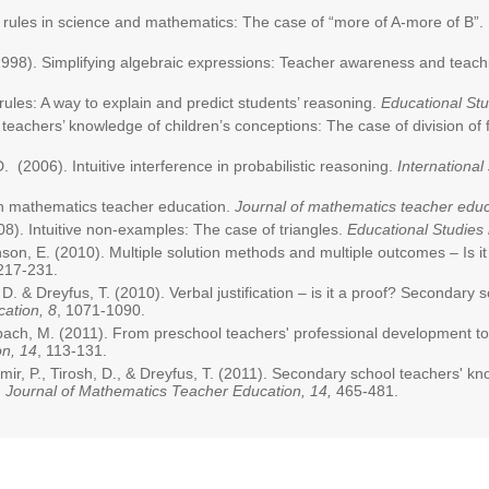
ve rules in science and mathematics: The case of “more of A-more of B”
(1998). Simplifying algebraic expressions: Teacher awareness and teac
e rules: A way to explain and predict students’ reasoning.
Educational Stu
teachers’ knowledge of children’s conceptions: The case of division of 
. (2006). Intuitive interference in probabilistic reasoning.
Internationa
 in mathematics teacher education.
Journal of mathematics teacher educ
008). Intuitive non-examples: The case of triangles.
Educational Studies
nson, E. (2010). Multiple solution methods and multiple outcomes – Is it
 217-231.
, D. & Dreyfus, T. (2010). Verbal justification – is it a proof? Secondary
ation, 8
, 1071-1090.
Tabach, M. (2011). From preschool teachers' professional development t
on, 14
, 113-131.
amir, P., Tirosh, D., & Dreyfus, T. (2011). Secondary school teachers' 
.
Journal of Mathematics Teacher Education, 14,
465-481.