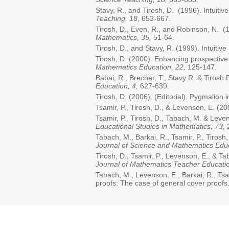
Stavy, R., and Tirosh, D. (1996). Intuiti
Teaching, 18,
653-667.
Tirosh, D., Even, R., and Robinson, N. 
Mathematics, 35,
51-64.
Tirosh, D., and Stavy, R. (1999). Intuitiv
Tirosh, D. (2000). Enhancing prospective 
Mathematics Education, 22,
125-147.
Babai, R., Brecher, T., Stavy R. & Tirosh D
Education, 4,
627-639.
Tirosh, D. (2006). (Editorial). Pygmalion
Tsamir, P., Tirosh, D., & Levenson, E. (2
Tsamir, P., Tirosh, D., Tabach, M. & Leve
Educational Studies in Mathematics, 73
,
Tabach, M., Barkai, R., Tsamir, P., Tirosh
Journal of Science and Mathematics Educ
Tirosh, D., Tsamir, P., Levenson, E., & 
Journal of Mathematics Teacher Educati
Tabach, M., Levenson, E., Barkai, R., Ts
proofs: The case of general cover proofs