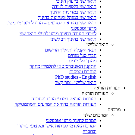
תואר שני בייעוץ חינוכי
תואר שני בלקויות למידה
תואר שני במדיניות החינוך
תואר שני במנהל ומנהיגות בחינוך
תואר שני בהוראת המדעים – החוג לחינוך מתמטי,
מדעי וטכנולוגי
לימודי תעודה בחינוך מדעי לבעלי תואר שני
תואר שני בחינוך רב לשוני
תואר שלישי
תנאי הקבלה ותהליך הרישום
חברי סגל מנחים
מהלך הלימודים
התקנון האוניברסיטאי לתלמידי מחקר
הנחיות וטפסים
PhD studies - English
תואר שלישי - צור קשר
תעודות הוראה
תעודות הוראה
תעודות הוראה במדעי הרוח והחברה
תעודות הוראה בהוראת המדעים והמתמטיקה
מרכזים
המרכזים שלנו
המרכז לחינוך מדעי וטכנולוגי
המרכז האקדמי לפיתוח אישי ומקצועי בחינוך
ובחברה