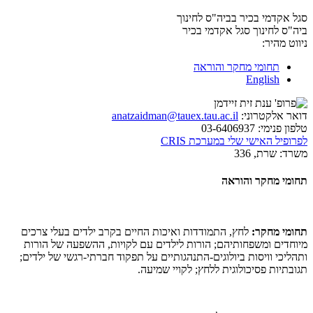
סגל אקדמי בכיר בביה"ס לחינוך
ביה"ס לחינוך
סגל אקדמי בכיר
ניווט מהיר:
תחומי מחקר והוראה
English
דואר אלקטרוני:
anatzaidman@tauex.tau.ac.il
טלפון פנימי:
03-6406937
לפרופיל האישי שלי במערכת CRIS
משרד:
שרת, 336
תחומי מחקר והוראה
תחומי מחקר:
לחץ, התמודדות ואיכות החיים בקרב ילדים בעלי צרכים
מיוחדים ומשפחותיהם; הורות לילדים עם לקויות, ההשפעה של הורות
ותהליכי וויסות ביולוגים-התנהגותיים על תפקוד חברתי-רגשי של ילדים;
תגובתיות פסיכולוגית ללחץ; לקויי שמיעה.