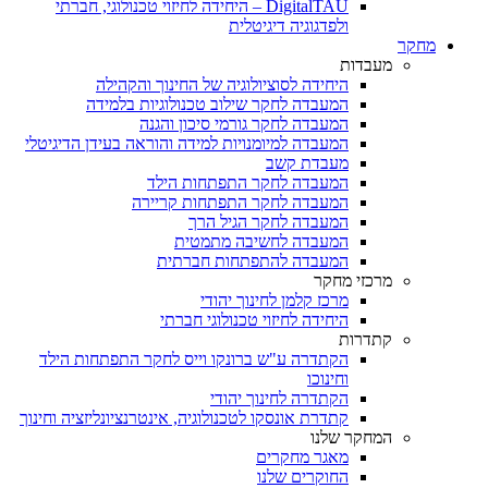
DigitalTAU – היחידה לחיזוי טכנולוגי, חברתי
ולפדגוגיה דיגיטלית
מחקר
מעבדות
היחידה לסוציולוגיה של החינוך והקהילה
המעבדה לחקר שילוב טכנולוגיות בלמידה
המעבדה לחקר גורמי סיכון והגנה
המעבדה למיומנויות למידה והוראה בעידן הדיגיטלי
מעבדת קשב
המעבדה לחקר התפתחות הילד
המעבדה לחקר התפתחות קריירה
המעבדה לחקר הגיל הרך
המעבדה לחשיבה מתמטית
המעבדה להתפתחות חברתית
מרכזי מחקר
מרכז קלמן לחינוך יהודי
היחידה לחיזוי טכנולוגי חברתי
קתדרות
הקתדרה ע"ש ברונקו וייס לחקר התפתחות הילד
וחינוכו
הקתדרה לחינוך יהודי
קתדרת אונסקו לטכנולוגיה, אינטרנציונליזציה וחינוך
המחקר שלנו
מאגר מחקרים
החוקרים שלנו