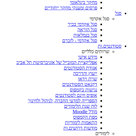
מחקר בינלאומי
פרסים ומענקי מחקר ייחודיים
סגל
סגל אקדמי
סגל אקדמי בכיר
סגל הוראה
סגל בגמלאות
סגל אקדמי - לזכרם
סטודנטים.ות
שרותים כלליים
מידע אישי
אפליקציית המובייל של אוניברסיטת תל אביב
אגודת הסטודנטים
ייעוץ והדרכה
שרת וידאו
דקנאט הסטודנטים
נגישות בקמפוס
אופיס חינם לסטודנטים
הספרייה למדעי החברה, לניהול ולחינוך
לוח שנת הלימודים
מודל Moodle
מפת הקמפוס
התאמות לימודיות
מודעות דרושים.ות
לימודים