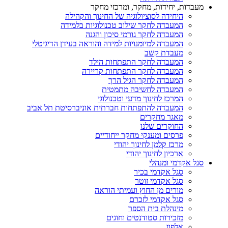
מעבדות, יחידות, מחקר, ומרכזי מחקר
היחידה לסוציולוגיה של החינוך והקהילה
המעבדה לחקר שילוב טכנולוגיות בלמידה
המעבדה לחקר גורמי סיכון והגנה
המעבדה למיומנויות למידה והוראה בעידן הדיגיטלי
מעבדת קשב
המעבדה לחקר התפתחות הילד
המעבדה לחקר התפתחות קריירה
המעבדה לחקר הגיל הרך
המעבדה לחשיבה מתמטית
המרכז לחינוך מדעי וטכנולוגי
המעבדה להתפתחות חברתית אוניברסיטת תל אביב
מאגר מחקרים
החוקרים שלנו
פרסים ומענקי מחקר ייחודיים
מרכז קלמן לחינוך יהודי
ארכיון לחינוך יהודי
סגל אקדמי ומנהלי
סגל אקדמי בכיר
סגל אקדמי זוטר
מורים מן החוץ ועמיתי הוראה
סגל אקדמי לזכרם
מינהלת בית הספר
מזכירות סטודנטים וחוגים
אלפון