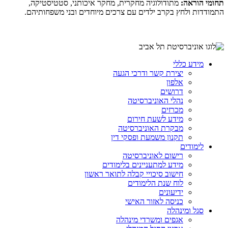
תחומי הוראה:
מתודולוגיה מחקרית, מחקר איכותני, סטטיסטיקה,
התמודדות ולחץ בקרב ילדים עם צרכים מיוחדים ובני משפחותיהם.
מידע כללי
יצירת קשר ודרכי הגעה
אלפון
דרושים
נהלי האוניברסיטה
מכרזים
מידע לשעת חירום
מבקרת האוניברסיטה
תקנון משמעת ופסקי דין
לימודים
רישום לאוניברסיטה
מידע למתעניינים בלימודים
חישוב סיכויי קבלה לתואר ראשון
לוח שנת הלימודים
ידיעונים
כניסה לאזור האישי
סגל ומינהלה
אגפים ומשרדי מינהלה