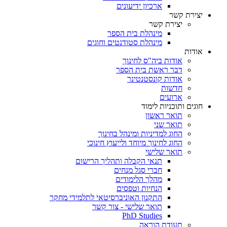
ארכיון ידיעונים
יצירת קשר
יצירת קשר
מינהלת בית הספר
מינהלת סטודנטים וחוגים
אודות
אודות ביה"ס לחינוך
דבר ראשת בית הספר
אודות קונסטנטינר
חדשות
ארועים
חוגים ותוכניות לימוד
תואר ראשון
תואר שני
החוג למדיניות ומינהל בחינוך
החוג לחינוך מיוחד ולייעוץ חינוכי
תואר שלישי
תנאי הקבלה ותהליך הרישום
חברי סגל מנחים
מהלך הלימודים
הנחיות וטפסים
התקנון האוניברסיטאי לתלמידי מחקר
תואר שלישי - צור קשר
PhD Studies
תעודת הוראה