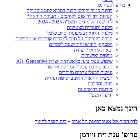
מידע לסטודנט
בחינת פטור וקורסי הכנה במבוא לסטטיסטיקה
הנחיות ולוז לרישום לקורסים - תעודת הוראה*
לוח שנת הלימודים תשפ"ה 2025 - 2024
מלגות ותעודות הצטיינות
מלגות, הלוואות, מעונות וסיוע כלכלי
הכרה בקורסים על סמך לימודים קודמים או מקבילים
הפסקה, חידוש והתיישנות לימודים
זכאות לתואר/תעודה
טפסים ואישורים
שימוש בכלי בינה מלאכותית יוצרת AI) (Generative
תקנון כתיבת עבודת גמר לתואר שני
נגישות לבעלי צרכים מיוחדים
תמצית הוראות האוניברסיטה ונהליה
ייעוץ והדרכה
מודעות דרושים.ות
ידיעון תשפ"ו
הינך נמצא כאן
לדף הבית של אוניברסיטת תל אביב
»
בית הספר לחינוך
פרופ' ענת זית זיידמן