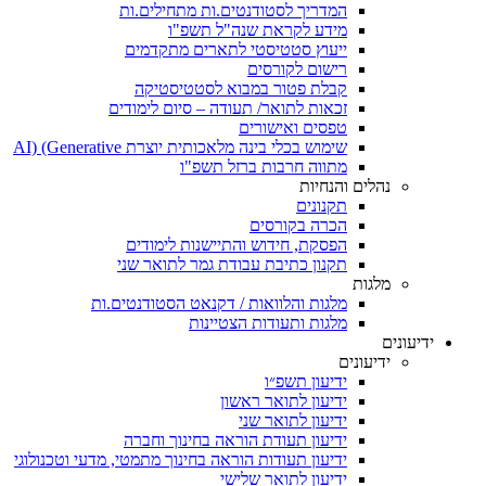
המדריך לסטודנטים.ות מתחילים.ות
מידע לקראת שנה"ל תשפ"ו
ייעוץ סטטיסטי לתארים מתקדמים
רישום לקורסים
קבלת פטור במבוא לסטטיסטיקה
זכאות לתואר/ תעודה – סיום לימודים
טפסים ואישורים
שימוש בכלי בינה מלאכותית יוצרת AI) (Generative
מתווה חרבות ברזל תשפ"ו
נהלים והנחיות
תקנונים
הכרה בקורסים
הפסקת, חידוש והתיישנות לימודים
תקנון כתיבת עבודת גמר לתואר שני
מלגות
מלגות והלוואות / דקנאט הסטודנטים.ות
מלגות ותעודות הצטיינות
ידיעונים
ידיעונים
ידיעון תשפ״ו
ידיעון לתואר ראשון
ידיעון לתואר שני
ידיעון תעודת הוראה בחינוך וחברה
ידיעון תעודות הוראה בחינוך מתמטי, מדעי וטכנולוגי
ידיעון לתואר שלישי