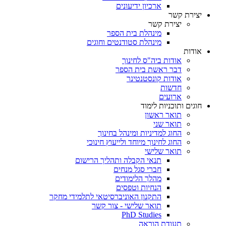
ארכיון ידיעונים
יצירת קשר
יצירת קשר
מינהלת בית הספר
מינהלת סטודנטים וחוגים
אודות
אודות ביה"ס לחינוך
דבר ראשת בית הספר
אודות קונסטנטינר
חדשות
ארועים
חוגים ותוכניות לימוד
תואר ראשון
תואר שני
החוג למדיניות ומינהל בחינוך
החוג לחינוך מיוחד ולייעוץ חינוכי
תואר שלישי
תנאי הקבלה ותהליך הרישום
חברי סגל מנחים
מהלך הלימודים
הנחיות וטפסים
התקנון האוניברסיטאי לתלמידי מחקר
תואר שלישי - צור קשר
PhD Studies
תעודת הוראה