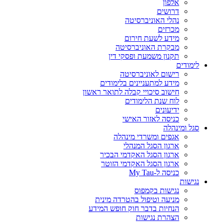
אלפון
דרושים
נהלי האוניברסיטה
מכרזים
מידע לשעת חירום
מבקרת האוניברסיטה
תקנון משמעת ופסקי דין
לימודים
רישום לאוניברסיטה
מידע למתעניינים בלימודים
חישוב סיכויי קבלה לתואר ראשון
לוח שנת הלימודים
ידיעונים
כניסה לאזור האישי
סגל ומינהלה
אגפים ומשרדי מינהלה
ארגון הסגל המנהלי
ארגון הסגל האקדמי הבכיר
ארגון הסגל האקדמי הזוטר
כניסה ל-My Tau
נגישות
נגישות בקמפוס
מניעה וטיפול בהטרדה מינית
הנחיות בדבר חוק חופש המידע
הצהרת נגישות