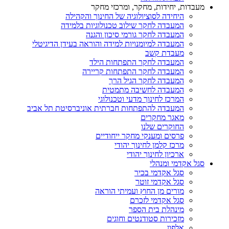
מעבדות, יחידות, מחקר, ומרכזי מחקר
היחידה לסוציולוגיה של החינוך והקהילה
המעבדה לחקר שילוב טכנולוגיות בלמידה
המעבדה לחקר גורמי סיכון והגנה
המעבדה למיומנויות למידה והוראה בעידן הדיגיטלי
מעבדת קשב
המעבדה לחקר התפתחות הילד
המעבדה לחקר התפתחות קריירה
המעבדה לחקר הגיל הרך
המעבדה לחשיבה מתמטית
המרכז לחינוך מדעי וטכנולוגי
המעבדה להתפתחות חברתית אוניברסיטת תל אביב
מאגר מחקרים
החוקרים שלנו
פרסים ומענקי מחקר ייחודיים
מרכז קלמן לחינוך יהודי
ארכיון לחינוך יהודי
סגל אקדמי ומנהלי
סגל אקדמי בכיר
סגל אקדמי זוטר
מורים מן החוץ ועמיתי הוראה
סגל אקדמי לזכרם
מינהלת בית הספר
מזכירות סטודנטים וחוגים
אלפון