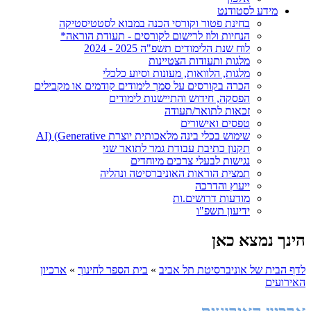
מידע לסטודנט
בחינת פטור וקורסי הכנה במבוא לסטטיסטיקה
הנחיות ולוז לרישום לקורסים - תעודת הוראה*
לוח שנת הלימודים תשפ"ה 2025 - 2024
מלגות ותעודות הצטיינות
מלגות, הלוואות, מעונות וסיוע כלכלי
הכרה בקורסים על סמך לימודים קודמים או מקבילים
הפסקה, חידוש והתיישנות לימודים
זכאות לתואר/תעודה
טפסים ואישורים
שימוש בכלי בינה מלאכותית יוצרת AI) (Generative
תקנון כתיבת עבודת גמר לתואר שני
נגישות לבעלי צרכים מיוחדים
תמצית הוראות האוניברסיטה ונהליה
ייעוץ והדרכה
מודעות דרושים.ות
ידיעון תשפ"ו
הינך נמצא כאן
לדף הבית של אוניברסיטת תל אביב
»
בית הספר לחינוך
»
ארכיון
האירועים