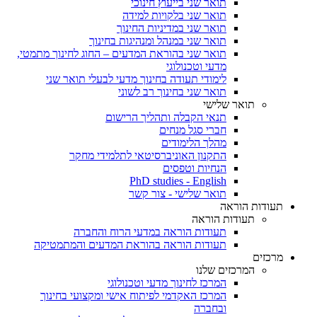
תואר שני בייעוץ חינוכי
תואר שני בלקויות למידה
תואר שני במדיניות החינוך
תואר שני במנהל ומנהיגות בחינוך
תואר שני בהוראת המדעים – החוג לחינוך מתמטי,
מדעי וטכנולוגי
לימודי תעודה בחינוך מדעי לבעלי תואר שני
תואר שני בחינוך רב לשוני
תואר שלישי
תנאי הקבלה ותהליך הרישום
חברי סגל מנחים
מהלך הלימודים
התקנון האוניברסיטאי לתלמידי מחקר
הנחיות וטפסים
PhD studies - English
תואר שלישי - צור קשר
תעודות הוראה
תעודות הוראה
תעודות הוראה במדעי הרוח והחברה
תעודות הוראה בהוראת המדעים והמתמטיקה
מרכזים
המרכזים שלנו
המרכז לחינוך מדעי וטכנולוגי
המרכז האקדמי לפיתוח אישי ומקצועי בחינוך
ובחברה