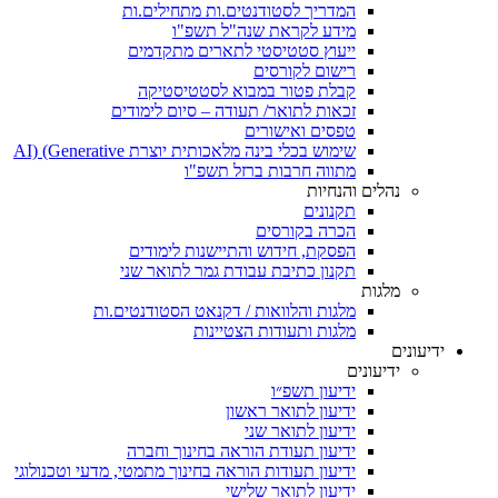
המדריך לסטודנטים.ות מתחילים.ות
מידע לקראת שנה"ל תשפ"ו
ייעוץ סטטיסטי לתארים מתקדמים
רישום לקורסים
קבלת פטור במבוא לסטטיסטיקה
זכאות לתואר/ תעודה – סיום לימודים
טפסים ואישורים
שימוש בכלי בינה מלאכותית יוצרת AI) (Generative
מתווה חרבות ברזל תשפ"ו
נהלים והנחיות
תקנונים
הכרה בקורסים
הפסקת, חידוש והתיישנות לימודים
תקנון כתיבת עבודת גמר לתואר שני
מלגות
מלגות והלוואות / דקנאט הסטודנטים.ות
מלגות ותעודות הצטיינות
ידיעונים
ידיעונים
ידיעון תשפ״ו
ידיעון לתואר ראשון
ידיעון לתואר שני
ידיעון תעודת הוראה בחינוך וחברה
ידיעון תעודות הוראה בחינוך מתמטי, מדעי וטכנולוגי
ידיעון לתואר שלישי