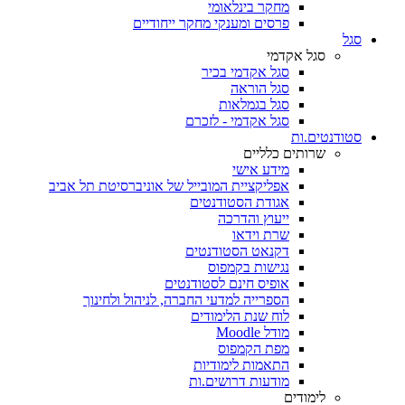
מחקר בינלאומי
פרסים ומענקי מחקר ייחודיים
סגל
סגל אקדמי
סגל אקדמי בכיר
סגל הוראה
סגל בגמלאות
סגל אקדמי - לזכרם
סטודנטים.ות
שרותים כלליים
מידע אישי
אפליקציית המובייל של אוניברסיטת תל אביב
אגודת הסטודנטים
ייעוץ והדרכה
שרת וידאו
דקנאט הסטודנטים
נגישות בקמפוס
אופיס חינם לסטודנטים
הספרייה למדעי החברה, לניהול ולחינוך
לוח שנת הלימודים
מודל Moodle
מפת הקמפוס
התאמות לימודיות
מודעות דרושים.ות
לימודים