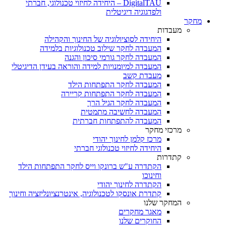
DigitalTAU – היחידה לחיזוי טכנולוגי, חברתי
ולפדגוגיה דיגיטלית
מחקר
מעבדות
היחידה לסוציולוגיה של החינוך והקהילה
המעבדה לחקר שילוב טכנולוגיות בלמידה
המעבדה לחקר גורמי סיכון והגנה
המעבדה למיומנויות למידה והוראה בעידן הדיגיטלי
מעבדת קשב
המעבדה לחקר התפתחות הילד
המעבדה לחקר התפתחות קריירה
המעבדה לחקר הגיל הרך
המעבדה לחשיבה מתמטית
המעבדה להתפתחות חברתית
מרכזי מחקר
מרכז קלמן לחינוך יהודי
היחידה לחיזוי טכנולוגי חברתי
קתדרות
הקתדרה ע"ש ברונקו וייס לחקר התפתחות הילד
וחינוכו
הקתדרה לחינוך יהודי
קתדרת אונסקו לטכנולוגיה, אינטרנציונליזציה וחינוך
המחקר שלנו
מאגר מחקרים
החוקרים שלנו