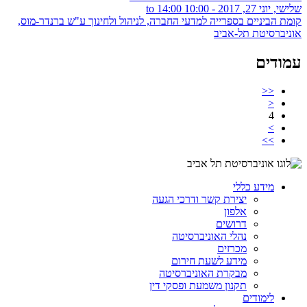
שלישי, יוני 27, 2017 -
10:00
to
14:00
קומת הביניים בספרייה למדעי החברה, לניהול ולחינוך ע"ש ברנדר-מוס,
אוניברסיטת תל-אביב
עמודים
<<
<
4
>
>>
מידע כללי
יצירת קשר ודרכי הגעה
אלפון
דרושים
נהלי האוניברסיטה
מכרזים
מידע לשעת חירום
מבקרת האוניברסיטה
תקנון משמעת ופסקי דין
לימודים