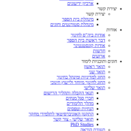
ארכיון ידיעונים
יצירת קשר
יצירת קשר
מינהלת בית הספר
מינהלת סטודנטים וחוגים
אודות
אודות ביה"ס לחינוך
דבר ראשת בית הספר
אודות קונסטנטינר
חדשות
ארועים
חוגים ותוכניות לימוד
תואר ראשון
תואר שני
החוג למדיניות ומינהל בחינוך
החוג לחינוך מיוחד ולייעוץ חינוכי
תואר שלישי
תנאי הקבלה ותהליך הרישום
חברי סגל מנחים
מהלך הלימודים
הנחיות וטפסים
התקנון האוניברסיטאי לתלמידי מחקר
תואר שלישי - צור קשר
PhD Studies
תעודת הוראה