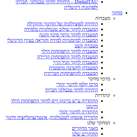
DigitalTAU – היחידה לחיזוי טכנולוגי, חברתי
ולפדגוגיה דיגיטלית
מחקר
מעבדות
היחידה לסוציולוגיה של החינוך והקהילה
המעבדה לחקר שילוב טכנולוגיות בלמידה
המעבדה לחקר גורמי סיכון והגנה
המעבדה למיומנויות למידה והוראה בעידן הדיגיטלי
מעבדת קשב
המעבדה לחקר התפתחות הילד
המעבדה לחקר התפתחות קריירה
המעבדה לחקר הגיל הרך
המעבדה לחשיבה מתמטית
המעבדה להתפתחות חברתית
מרכזי מחקר
מרכז קלמן לחינוך יהודי
היחידה לחיזוי טכנולוגי חברתי
קתדרות
הקתדרה ע"ש ברונקו וייס לחקר התפתחות הילד
וחינוכו
הקתדרה לחינוך יהודי
קתדרת אונסקו לטכנולוגיה, אינטרנציונליזציה וחינוך
המחקר שלנו
מאגר מחקרים
החוקרים שלנו