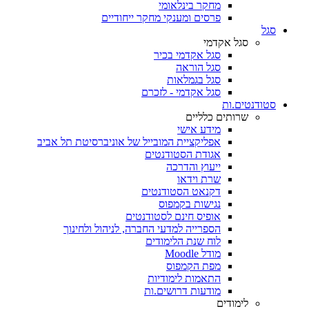
מחקר בינלאומי
פרסים ומענקי מחקר ייחודיים
סגל
סגל אקדמי
סגל אקדמי בכיר
סגל הוראה
סגל בגמלאות
סגל אקדמי - לזכרם
סטודנטים.ות
שרותים כלליים
מידע אישי
אפליקציית המובייל של אוניברסיטת תל אביב
אגודת הסטודנטים
ייעוץ והדרכה
שרת וידאו
דקנאט הסטודנטים
נגישות בקמפוס
אופיס חינם לסטודנטים
הספרייה למדעי החברה, לניהול ולחינוך
לוח שנת הלימודים
מודל Moodle
מפת הקמפוס
התאמות לימודיות
מודעות דרושים.ות
לימודים