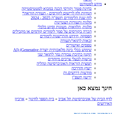
מידע לסטודנט
בחינת פטור וקורסי הכנה במבוא לסטטיסטיקה
הנחיות ולוז לרישום לקורסים - תעודת הוראה*
לוח שנת הלימודים תשפ"ה 2025 - 2024
מלגות ותעודות הצטיינות
מלגות, הלוואות, מעונות וסיוע כלכלי
הכרה בקורסים על סמך לימודים קודמים או מקבילים
הפסקה, חידוש והתיישנות לימודים
זכאות לתואר/תעודה
טפסים ואישורים
שימוש בכלי בינה מלאכותית יוצרת AI) (Generative
תקנון כתיבת עבודת גמר לתואר שני
נגישות לבעלי צרכים מיוחדים
תמצית הוראות האוניברסיטה ונהליה
ייעוץ והדרכה
מודעות דרושים.ות
ידיעון תשפ"ו
הינך נמצא כאן
לדף הבית של אוניברסיטת תל אביב
»
בית הספר לחינוך
»
ארכיון
האירועים