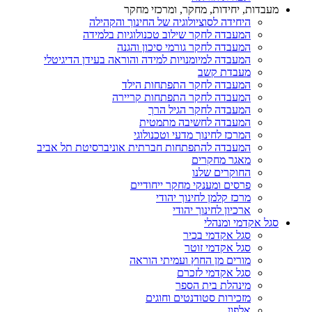
מעבדות, יחידות, מחקר, ומרכזי מחקר
היחידה לסוציולוגיה של החינוך והקהילה
המעבדה לחקר שילוב טכנולוגיות בלמידה
המעבדה לחקר גורמי סיכון והגנה
המעבדה למיומנויות למידה והוראה בעידן הדיגיטלי
מעבדת קשב
המעבדה לחקר התפתחות הילד
המעבדה לחקר התפתחות קריירה
המעבדה לחקר הגיל הרך
המעבדה לחשיבה מתמטית
המרכז לחינוך מדעי וטכנולוגי
המעבדה להתפתחות חברתית אוניברסיטת תל אביב
מאגר מחקרים
החוקרים שלנו
פרסים ומענקי מחקר ייחודיים
מרכז קלמן לחינוך יהודי
ארכיון לחינוך יהודי
סגל אקדמי ומנהלי
סגל אקדמי בכיר
סגל אקדמי זוטר
מורים מן החוץ ועמיתי הוראה
סגל אקדמי לזכרם
מינהלת בית הספר
מזכירות סטודנטים וחוגים
אלפון