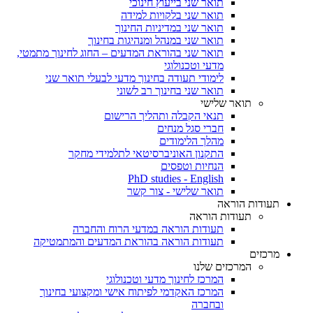
תואר שני בייעוץ חינוכי
תואר שני בלקויות למידה
תואר שני במדיניות החינוך
תואר שני במנהל ומנהיגות בחינוך
תואר שני בהוראת המדעים – החוג לחינוך מתמטי,
מדעי וטכנולוגי
לימודי תעודה בחינוך מדעי לבעלי תואר שני
תואר שני בחינוך רב לשוני
תואר שלישי
תנאי הקבלה ותהליך הרישום
חברי סגל מנחים
מהלך הלימודים
התקנון האוניברסיטאי לתלמידי מחקר
הנחיות וטפסים
PhD studies - English
תואר שלישי - צור קשר
תעודות הוראה
תעודות הוראה
תעודות הוראה במדעי הרוח והחברה
תעודות הוראה בהוראת המדעים והמתמטיקה
מרכזים
המרכזים שלנו
המרכז לחינוך מדעי וטכנולוגי
המרכז האקדמי לפיתוח אישי ומקצועי בחינוך
ובחברה