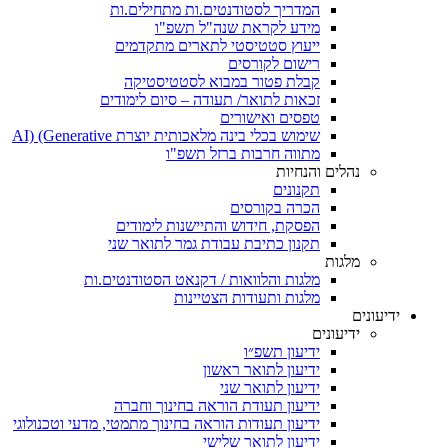
המדריך לסטודנטים.ות מתחילים.ות
מידע לקראת שנה"ל תשפ"ו
ייעוץ סטטיסטי לתארים מתקדמים
רישום לקורסים
קבלת פטור במבוא לסטטיסטיקה
זכאות לתואר/ תעודה – סיום לימודים
טפסים ואישורים
שימוש בכלי בינה מלאכותית יוצרת AI) (Generative
מתווה חרבות ברזל תשפ"ו
נהלים והנחיות
תקנונים
הכרה בקורסים
הפסקת, חידוש והתיישנות לימודים
תקנון כתיבת עבודת גמר לתואר שני
מלגות
מלגות והלוואות / דקנאט הסטודנטים.ות
מלגות ותעודות הצטיינות
ידיעונים
ידיעונים
ידיעון תשפ״ו
ידיעון לתואר ראשון
ידיעון לתואר שני
ידיעון תעודת הוראה בחינוך וחברה
ידיעון תעודות הוראה בחינוך מתמטי, מדעי וטכנולוגי
ידיעון לתואר שלישי