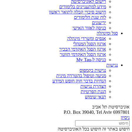
רישום לאוניברסיטה
מידע למתעניינים בלימודים
חישוב סיכויי קבלה לתואר ראשון
לוח שנת הלימודים
ידיעונים
כניסה לאזור האישי
סגל ומינהלה
אגפים ומשרדי מינהלה
ארגון הסגל המנהלי
ארגון הסגל האקדמי הבכיר
ארגון הסגל האקדמי הזוטר
כניסה ל-My Tau
נגישות
נגישות בקמפוס
מניעה וטיפול בהטרדה מינית
הנחיות בדבר חוק חופש המידע
הצהרת נגישות
הגנת הפרטיות
תנאי שימוש
אוניברסיטת תל אביב
P.O. Box 39040, Tel Aviv 6997801
ניסיון
חיפוש באתר זה
חיפוש בכל האוניברסיטה