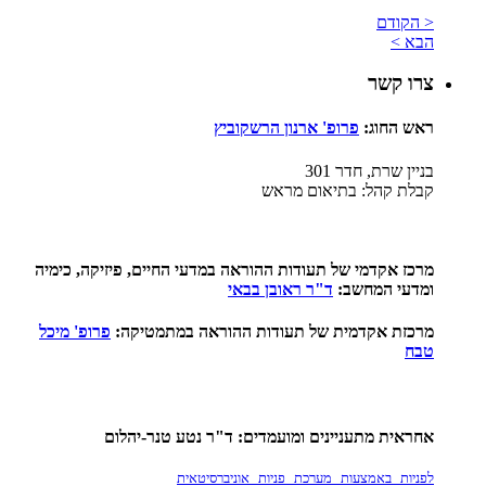
< הקודם
הבא >
צרו קשר
ראש החוג:
פ
רופ' ארנון הרשקוביץ
בניין שרת, חדר 301
קבלת קהל: בתיאום מראש
מרכז אקדמי של תעודות ההוראה במדעי החיים, פיזיקה, כימיה
ומדעי המחשב:
ד"ר ראובן בבאי
מרכזת אקדמית של תעודות ההוראה במתמטיקה:
פ
רופ' מיכל
טבח
אחראית מתעניינים ומועמדים: ד"ר נטע טנר-יהלום
לפניות באמצעות מערכת פניות אוניברסיטאית