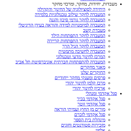
מעבדות, יחידות, מחקר, ומרכזי מחקר
היחידה לסוציולוגיה של החינוך והקהילה
המעבדה לחקר שילוב טכנולוגיות בלמידה
המעבדה לחקר גורמי סיכון והגנה
המעבדה למיומנויות למידה והוראה בעידן הדיגיטלי
מעבדת קשב
המעבדה לחקר התפתחות הילד
המעבדה לחקר התפתחות קריירה
המעבדה לחקר הגיל הרך
המעבדה לחשיבה מתמטית
המרכז לחינוך מדעי וטכנולוגי
המעבדה להתפתחות חברתית אוניברסיטת תל אביב
מאגר מחקרים
החוקרים שלנו
פרסים ומענקי מחקר ייחודיים
מרכז קלמן לחינוך יהודי
ארכיון לחינוך יהודי
סגל אקדמי ומנהלי
סגל אקדמי בכיר
סגל אקדמי זוטר
מורים מן החוץ ועמיתי הוראה
סגל אקדמי לזכרם
מינהלת בית הספר
מזכירות סטודנטים וחוגים
אלפון