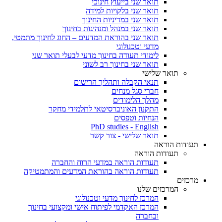
תואר שני בייעוץ חינוכי
תואר שני בלקויות למידה
תואר שני במדיניות החינוך
תואר שני במנהל ומנהיגות בחינוך
תואר שני בהוראת המדעים – החוג לחינוך מתמטי,
מדעי וטכנולוגי
לימודי תעודה בחינוך מדעי לבעלי תואר שני
תואר שני בחינוך רב לשוני
תואר שלישי
תנאי הקבלה ותהליך הרישום
חברי סגל מנחים
מהלך הלימודים
התקנון האוניברסיטאי לתלמידי מחקר
הנחיות וטפסים
PhD studies - English
תואר שלישי - צור קשר
תעודות הוראה
תעודות הוראה
תעודות הוראה במדעי הרוח והחברה
תעודות הוראה בהוראת המדעים והמתמטיקה
מרכזים
המרכזים שלנו
המרכז לחינוך מדעי וטכנולוגי
המרכז האקדמי לפיתוח אישי ומקצועי בחינוך
ובחברה