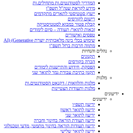
המדריך לסטודנטים.ות מתחילים.ות
מידע לקראת שנה"ל תשפ"ו
ייעוץ סטטיסטי לתארים מתקדמים
רישום לקורסים
קבלת פטור במבוא לסטטיסטיקה
זכאות לתואר/ תעודה – סיום לימודים
טפסים ואישורים
שימוש בכלי בינה מלאכותית יוצרת AI) (Generative
מתווה חרבות ברזל תשפ"ו
נהלים והנחיות
תקנונים
הכרה בקורסים
הפסקת, חידוש והתיישנות לימודים
תקנון כתיבת עבודת גמר לתואר שני
מלגות
מלגות והלוואות / דקנאט הסטודנטים.ות
מלגות ותעודות הצטיינות
ידיעונים
ידיעונים
ידיעון תשפ״ו
ידיעון לתואר ראשון
ידיעון לתואר שני
ידיעון תעודת הוראה בחינוך וחברה
ידיעון תעודות הוראה בחינוך מתמטי, מדעי וטכנולוגי
ידיעון לתואר שלישי