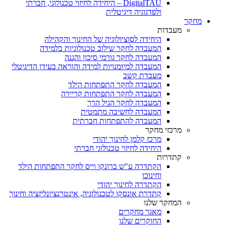
DigitalTAU – היחידה לחיזוי טכנולוגי, חברתי
ולפדגוגיה דיגיטלית
מחקר
מעבדות
היחידה לסוציולוגיה של החינוך והקהילה
המעבדה לחקר שילוב טכנולוגיות בלמידה
המעבדה לחקר גורמי סיכון והגנה
המעבדה למיומנויות למידה והוראה בעידן הדיגיטלי
מעבדת קשב
המעבדה לחקר התפתחות הילד
המעבדה לחקר התפתחות קריירה
המעבדה לחקר הגיל הרך
המעבדה לחשיבה מתמטית
המעבדה להתפתחות חברתית
מרכזי מחקר
מרכז קלמן לחינוך יהודי
היחידה לחיזוי טכנולוגי חברתי
קתדרות
הקתדרה ע"ש ברונקו וייס לחקר התפתחות הילד
וחינוכו
הקתדרה לחינוך יהודי
קתדרת אונסקו לטכנולוגיה, אינטרנציונליזציה וחינוך
המחקר שלנו
מאגר מחקרים
החוקרים שלנו