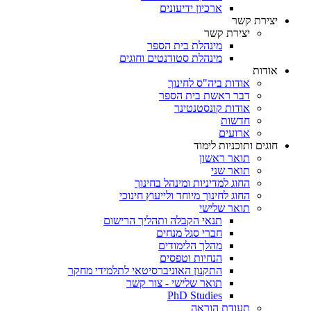
ארכיון ידיעונים
יצירת קשר
יצירת קשר
מינהלת בית הספר
מינהלת סטודנטים וחוגים
אודות
אודות ביה"ס לחינוך
דבר ראשת בית הספר
אודות קונסטנטינר
חדשות
ארועים
חוגים ותוכניות לימוד
תואר ראשון
תואר שני
החוג למדיניות ומינהל בחינוך
החוג לחינוך מיוחד ולייעוץ חינוכי
תואר שלישי
תנאי הקבלה ותהליך הרישום
חברי סגל מנחים
מהלך הלימודים
הנחיות וטפסים
התקנון האוניברסיטאי לתלמידי מחקר
תואר שלישי - צור קשר
PhD Studies
תעודת הוראה