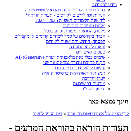
מידע לסטודנט
בחינת פטור וקורסי הכנה במבוא לסטטיסטיקה
הנחיות ולוז לרישום לקורסים - תעודת הוראה*
לוח שנת הלימודים תשפ"ה 2025 - 2024
מלגות ותעודות הצטיינות
מלגות, הלוואות, מעונות וסיוע כלכלי
הכרה בקורסים על סמך לימודים קודמים או מקבילים
הפסקה, חידוש והתיישנות לימודים
זכאות לתואר/תעודה
טפסים ואישורים
שימוש בכלי בינה מלאכותית יוצרת AI) (Generative
תקנון כתיבת עבודת גמר לתואר שני
נגישות לבעלי צרכים מיוחדים
תמצית הוראות האוניברסיטה ונהליה
ייעוץ והדרכה
מודעות דרושים.ות
ידיעון תשפ"ו
הינך נמצא כאן
לדף הבית של אוניברסיטת תל אביב
»
בית הספר לחינוך
תעודות הוראה בהוראת המדעים -