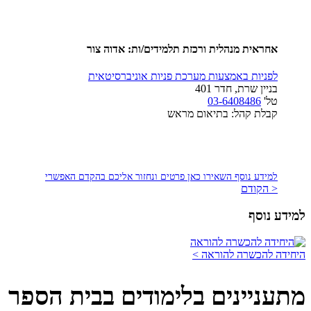
אחראית מנהלית ורכזת תלמידים/ות:
אדוה צור
לפניות באמצעות מערכת פניות אוניברסיטאית
בניין שרת, חדר 401
טל'
03-6408486
קבלת קהל: בתיאום מראש
למידע נוסף השאירו כאן פרטים ונחזור אליכם בהקדם האפשרי
< הקודם
למידע נוסף
היחידה להכשרה להוראה >
מתעניינים בלימודים בבית הספר