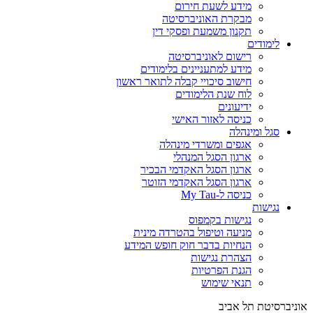
מידע לשעת חירום
מבקרת האוניברסיטה
תקנון משמעת ופסקי דין
לימודים
רישום לאוניברסיטה
מידע למתעניינים בלימודים
חישוב סיכויי קבלה לתואר ראשון
לוח שנת הלימודים
ידיעונים
כניסה לאזור האישי
סגל ומינהלה
אגפים ומשרדי מינהלה
ארגון הסגל המנהלי
ארגון הסגל האקדמי הבכיר
ארגון הסגל האקדמי הזוטר
כניסה ל-My Tau
נגישות
נגישות בקמפוס
מניעה וטיפול בהטרדה מינית
הנחיות בדבר חוק חופש המידע
הצהרת נגישות
הגנת הפרטיות
תנאי שימוש
אוניברסיטת תל אביב