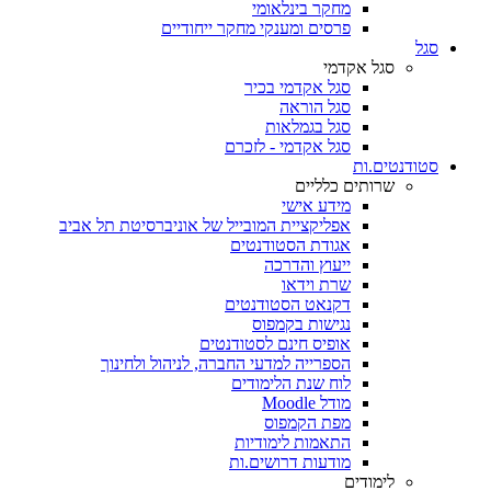
מחקר בינלאומי
פרסים ומענקי מחקר ייחודיים
סגל
סגל אקדמי
סגל אקדמי בכיר
סגל הוראה
סגל בגמלאות
סגל אקדמי - לזכרם
סטודנטים.ות
שרותים כלליים
מידע אישי
אפליקציית המובייל של אוניברסיטת תל אביב
אגודת הסטודנטים
ייעוץ והדרכה
שרת וידאו
דקנאט הסטודנטים
נגישות בקמפוס
אופיס חינם לסטודנטים
הספרייה למדעי החברה, לניהול ולחינוך
לוח שנת הלימודים
מודל Moodle
מפת הקמפוס
התאמות לימודיות
מודעות דרושים.ות
לימודים