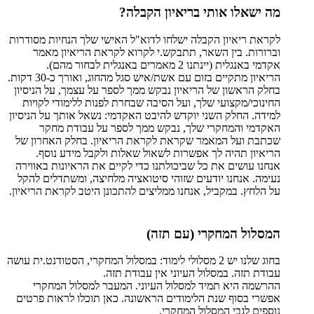
מה ישאלו אותי בריאיון הקבלה?
לקראת ריאיון הקבלה ישלחו לדוא"ל האישי שלך הנחיות מסודרות
וברורות. בין השאר, תתבקש.י לקרוא לקראת הריאיון מאמר
אקדמי באנגלית (יינתנו 2 מאמרים באנגלית לבחור מהם).
הריאיון מתקיים בזום עם אשת/איש סגל מהחוג, ואורך כ-30 דקות.
בחלק הראשון של הריאיון נבקש ממך לספר על עצמך, על הניסיון
החינוכי/מקצועי שלך, ועל הסיבה שבחרת לפנות ללימודי לקויות
למידה. החלק השני יוקדש להיבט האקדמי: נשאל אותך על הניסיון
האקדמי והמחקרי שלך, נבקש ממך לספר על עבודת מחקר
שכתבת ועל המאמר שקראת לקראת הריאיון. בחלק האחרון של
הריאיון תהיה לך אפשרות לשאול שאלות ולקבל מידע נוסף.
אנחנו עושים את כל שביכולתנו כדי לקיים את הראיונות באווירה
נעימה. אנחנו יודעים שזוהי סיטואציה מלחיצה, ומשתדלים להקל
על הלחץ. במקביל, אנחנו ממליצים להתכונן היטב לקראת הריאיון.
המסלול המחקרי (עם תזה)
בחוג שלנו יש 2 מסלולי לימוד: במסלול המחקרי, הסטודנט.ית עושה
עבודת תזה. במסלול העיוני אין עבודת תזה.
ההרשמה היא תמיד למסלול העיוני. המעבר למסלול המחקרי
אפשרי בסוף שנת הלימודים הראשונה. כאן תוכלו לראות פרטים
נוספים לגבי המסלול המחקרי.