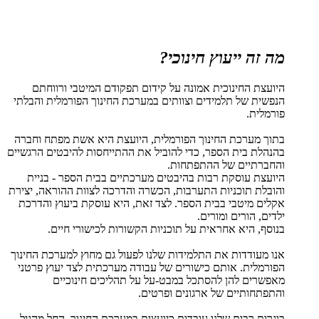
מה זה ייעוץ חינוכי?
היועצת החינוכית אמונה על קידום תפקודם המיטבי ורווחתם
הנפשית של תלמידים וצוותים במערכת החינוך הפורמלית והבלתי
פורמלית.
בתוך מערכת החינוך הפורמלית, היועצת היא אשת מפתח וחברה
בהנהלת בית הספר, כדי להוביל את ההתייחסות להיבטים הרגשיים
והחברתיים של ההתפתחות.
היועצת עוסקת רבות בהיבטים מערכתיים בבית הספר - בניית
והובלת תוכניות התערבות, הכשרה והדרכה לצוות ההוראה, יצירת
אקלים מיטבי בבית הספר. לצד זאת, היא עוסקת ביעוץ והדרכת
ילדים, הורים ומורים.
בנוסף, היא אחראית על תוכניות הקשורות לכישורי חיים.
אנו מעודדות את התלמידות שלנו לפעול גם מחוץ למערכת החינוך
הפורמלית. אותם כישורים של עבודה מערכתית לצד יעוץ פרטני
מאפשרים להן להסתכל במבט-על על תהליכים חינוכיים
והתפתחותיים של ארגונים ופרטים.
בוגרות רבות שלנו עובדות כיועצות במערכת החינוך, החל מהגיל