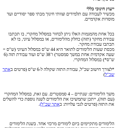
ייעוץ חינוכי כללי
מכשיר לעבודה עם תלמידים וצוותי חינוך מבתי ספר יסודיים ועד
מוסדות אקדמיים.
בכל אחת מהמגמות האלו ניתן לבחור במסלול מחקרי, בו תכתבו
עבודת מחקר (תזה) כחלק מהלימודים, או במסלול עיוני, בו לא
תכתבו עבודת מחקר.
מכסת שעות הלימודים לתואר היא 44 ש"ס במסלול העיוני (ש"ס =
שעה אקדמית אחת במשך סמסטר) ו־38 ש"ס ועוד עבודת תזה (6
ש"ס*) במסלול המחקרי.
*לצורך חישוב שכ"ל, עבודת התזה שקולה ל-6 ש"ס (פרטים ב
אתר
שכ"ל
)
משך הלימודים: שנתיים – 4 סמסטרים. עם זאת, במסלול המחקרי
(עם תזה), ייתכן שתמשיכו את הלימודים לשנה נוספת כדי להשלים
את התזה (פרטים לגבי עלויות: ב
אתר שכ"ל)
.
הלימודים מתקיימים ביום לימודים מרכזי אחד. בשנת הלימודים