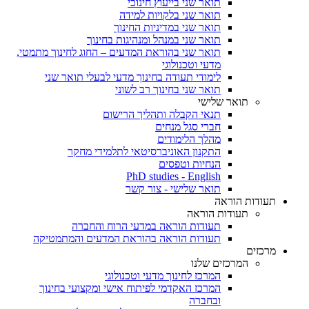
תואר שני בייעוץ חינוכי
תואר שני בלקויות למידה
תואר שני במדיניות החינוך
תואר שני במנהל ומנהיגות בחינוך
תואר שני בהוראת המדעים – החוג לחינוך מתמטי,
מדעי וטכנולוגי
לימודי תעודה בחינוך מדעי לבעלי תואר שני
תואר שני בחינוך רב לשוני
תואר שלישי
תנאי הקבלה ותהליך הרישום
חברי סגל מנחים
מהלך הלימודים
התקנון האוניברסיטאי לתלמידי מחקר
הנחיות וטפסים
PhD studies - English
תואר שלישי - צור קשר
תעודות הוראה
תעודות הוראה
תעודות הוראה במדעי הרוח והחברה
תעודות הוראה בהוראת המדעים והמתמטיקה
מרכזים
המרכזים שלנו
המרכז לחינוך מדעי וטכנולוגי
המרכז האקדמי לפיתוח אישי ומקצועי בחינוך
ובחברה