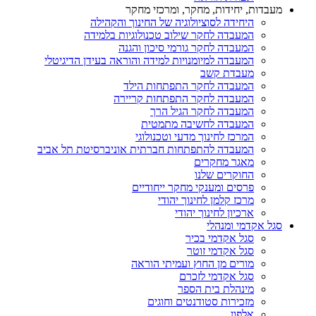
מעבדות, יחידות, מחקר, ומרכזי מחקר
היחידה לסוציולוגיה של החינוך והקהילה
המעבדה לחקר שילוב טכנולוגיות בלמידה
המעבדה לחקר גורמי סיכון והגנה
המעבדה למיומנויות למידה והוראה בעידן הדיגיטלי
מעבדת קשב
המעבדה לחקר התפתחות הילד
המעבדה לחקר התפתחות קריירה
המעבדה לחקר הגיל הרך
המעבדה לחשיבה מתמטית
המרכז לחינוך מדעי וטכנולוגי
המעבדה להתפתחות חברתית אוניברסיטת תל אביב
מאגר מחקרים
החוקרים שלנו
פרסים ומענקי מחקר ייחודיים
מרכז קלמן לחינוך יהודי
ארכיון לחינוך יהודי
סגל אקדמי ומנהלי
סגל אקדמי בכיר
סגל אקדמי זוטר
מורים מן החוץ ועמיתי הוראה
סגל אקדמי לזכרם
מינהלת בית הספר
מזכירות סטודנטים וחוגים
אלפון