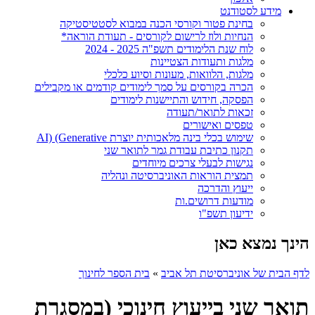
מידע לסטודנט
בחינת פטור וקורסי הכנה במבוא לסטטיסטיקה
הנחיות ולוז לרישום לקורסים - תעודת הוראה*
לוח שנת הלימודים תשפ"ה 2025 - 2024
מלגות ותעודות הצטיינות
מלגות, הלוואות, מעונות וסיוע כלכלי
הכרה בקורסים על סמך לימודים קודמים או מקבילים
הפסקה, חידוש והתיישנות לימודים
זכאות לתואר/תעודה
טפסים ואישורים
שימוש בכלי בינה מלאכותית יוצרת AI) (Generative
תקנון כתיבת עבודת גמר לתואר שני
נגישות לבעלי צרכים מיוחדים
תמצית הוראות האוניברסיטה ונהליה
ייעוץ והדרכה
מודעות דרושים.ות
ידיעון תשפ"ו
הינך נמצא כאן
לדף הבית של אוניברסיטת תל אביב
»
בית הספר לחינוך
תואר שני בייעוץ חינוכי (במסגרת