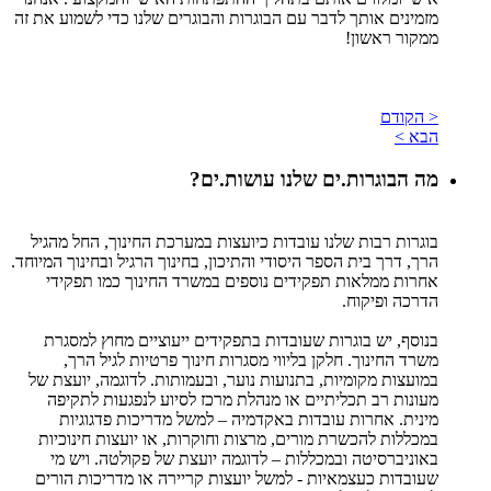
מזמינים אותך לדבר עם הבוגרות והבוגרים שלנו כדי לשמוע את זה
ממקור ראשון!
< הקודם
הבא >
מה הבוגרות.ים שלנו עושות.ים?
בוגרות רבות שלנו עובדות כיועצות במערכת החינוך, החל מהגיל
הרך, דרך בית הספר היסודי והתיכון, בחינוך הרגיל ובחינוך המיוחד.
אחרות ממלאות תפקידים נוספים במשרד החינוך כמו תפקידי
הדרכה ופיקוח.
בנוסף, יש בוגרות שעובדות בתפקידים ייעוציים מחוץ למסגרת
משרד החינוך. חלקן בליווי מסגרות חינוך פרטיות לגיל הרך,
במועצות מקומיות, בתנועות נוער, ובעמותות. לדוגמה, יועצת של
מעונות רב תכליתיים או מנהלת מרכז לסיוע לנפגעות לתקיפה
מינית. אחרות עובדות באקדמיה – למשל מדריכות פדגוגיות
במכללות להכשרת מורים, מרצות וחוקרות, או יועצות חינוכיות
באוניברסיטה ובמכללות – לדוגמה יועצת של פקולטה. ויש מי
שעובדות כעצמאיות - למשל יועצות קריירה או מדריכות הורים