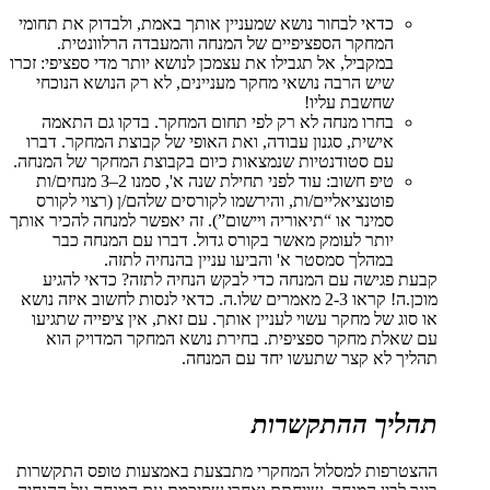
כדאי לבחור נושא שמעניין אותך באמת, ולבדוק את תחומי
המחקר הספציפיים של המנחה והמעבדה הרלוונטית.
במקביל, אל תגבילו את עצמכן לנושא יותר מדי ספציפי: זכרו
שיש הרבה נושאי מחקר מעניינים, לא רק הנושא הנוכחי
שחשבת עליו!
בחרו מנחה לא רק לפי תחום המחקר. בדקו גם התאמה
אישית, סגנון עבודה, ואת האופי של קבוצת המחקר. דברו
עם סטודנטיות שנמצאות כיום בקבוצת המחקר של המנחה.
טיפ חשוב: עוד לפני תחילת שנה א', סמנו 2–3 מנחים/ות
פוטנציאליים/ות, והירשמו לקורסים שלהם/ן (רצוי לקורס
סמינר או “תיאוריה ויישום”). זה יאפשר למנחה להכיר אותך
יותר לעומק מאשר בקורס גדול. דברו עם המנחה כבר
במהלך סמסטר א' והביעו עניין בהנחיה לתזה.
קבעת פגישה עם המנחה כדי לבקש הנחיה לתזה? כדאי להגיע
מוכן.ה! קראו 2-3 מאמרים שלו.ה. כדאי לנסות לחשוב איזה נושא
או סוג של מחקר עשוי לעניין אותך. עם זאת, אין ציפייה שתגיעו
עם שאלת מחקר ספציפית. בחירת נושא המחקר המדויק הוא
תהליך לא קצר שתעשו יחד עם המנחה.
תהליך ההתקשרות
ההצטרפות למסלול המחקרי מתבצעת באמצעות טופס התקשרות