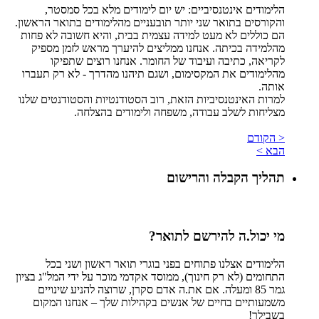
הלימודים אינטנסיביים: יש יום לימודים מלא בכל סמסטר,
והקורסים בתואר שני יותר תובעניים מהלימודים בתואר הראשון.
הם כוללים לא מעט למידה עצמית בבית, והיא חשובה לא פחות
מהלמידה בכיתה. אנחנו ממליצים להיערך מראש לזמן מספיק
לקריאה, כתיבה ועיבוד של החומר. אנחנו רוצים שתפיקו
מהלימודים את המקסימום, ושגם תיהנו מהדרך - לא רק תעברו
אותה.
למרות האינטנסיביות הזאת, רוב הסטודנטיות והסטודנטים שלנו
מצליחות לשלב עבודה, משפחה ולימודים בהצלחה.
< הקודם
הבא >
תהליך הקבלה והרישום
מי יכול.ה להירשם לתואר?
הלימודים אצלנו פתוחים בפני בוגרי תואר ראשון ושני בכל
התחומים (לא רק חינוך), ממוסד אקדמי מוכר על ידי המל"ג בציון
גמר 85 ומעלה. אם את.ה אדם סקרן, שרוצה להניע שינויים
משמעותיים בחיים של אנשים בקהילות שלך – אנחנו המקום
בשבילך!