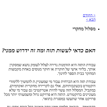
< הקודם
הבא >
מסלול מחקרי
האם כדאי לעשות תזה ומה זה ידרוש ממני?
עבודת התזה היא הזדמנות נדירה לצלול לעומק נושא שמסקרן
אותך, בליווי אישי של חוקרת או חוקר מנוסים באחת מקבוצות
המחקר בבית הספר לחינוך.
עבודת תזה היא הכרחית עבור מי שמעוניין.ת להמשיך ללימודי
דוקטורט (ובעקבותיהם, אולי גם לקריירה מחקרית ואקדמית).
במקביל, המסלול הזה עשוי להיות אטרקטיבי גם עבור מי שלא
מעוניינים בדוקטורט. התזה היא פרויקט גדול ומשמעותי יותר מכל
פרויקט אחר שתעשו במסגרת בתואר.
בהתאמה – כנראה תלמדו ממנו יותר מאשר בכל קורס אחר: גם