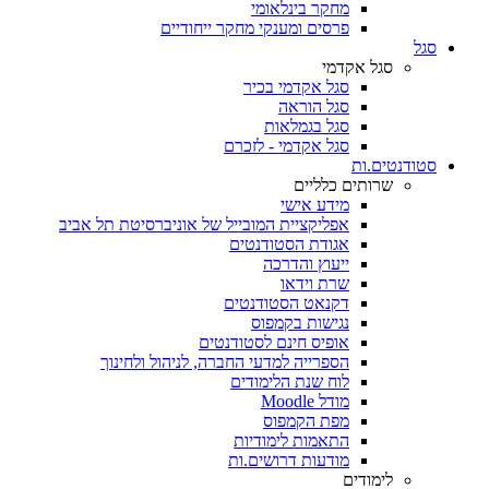
מחקר בינלאומי
פרסים ומענקי מחקר ייחודיים
סגל
סגל אקדמי
סגל אקדמי בכיר
סגל הוראה
סגל בגמלאות
סגל אקדמי - לזכרם
סטודנטים.ות
שרותים כלליים
מידע אישי
אפליקציית המובייל של אוניברסיטת תל אביב
אגודת הסטודנטים
ייעוץ והדרכה
שרת וידאו
דקנאט הסטודנטים
נגישות בקמפוס
אופיס חינם לסטודנטים
הספרייה למדעי החברה, לניהול ולחינוך
לוח שנת הלימודים
מודל Moodle
מפת הקמפוס
התאמות לימודיות
מודעות דרושים.ות
לימודים