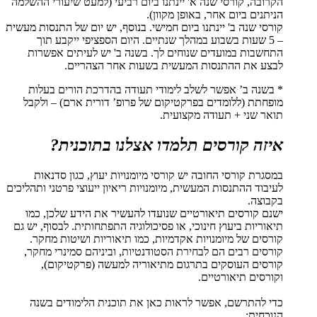
הקרובה, קורסי שנה א' יינתנו ביום רביעי (למעט שיעורי ההשלמה
הניתנים ביום אחר, באופן מקוון).
קורסי שנה ב' יינתנו ביום חמישי. בנוסף, יש יום של התנסות מעשית
– 5 שעות בשבוע במהלך שנתיים. היום הספציפי ייקבע תוך
התחשבות במועדים שנוחים לך. בשנה ב' יש לעיתים אפשרות
לבצע את ההתנסות המעשית בשעות אחר הצהריים.
* בשנה ב’ אפשר לשלב לימודי תעודה בהדרכת הורים בעלות
מופחתת (ללומדים בפרקטיקום של פרופ’ דורית ארם) – ולקבל
תואר שני + תעודה מקצועית.
איזה קורסים תלמדו אצלנו בתוכנית?
במסגרת קורסי החובה יש קורסי מיומנויות יעוץ, כגון סדנאות
לעיבוד ההתנסות המעשית, מיומנויות ריאיון ייעוצי פרטני ותהליכים
בקבוצה.
ישנם קורסים תיאורטיים שנועדו להעשיר את הידע שלכן, כמו
תיאוריות ביעוץ חינוכי, או פסיכולוגיה התפתחותית. לבסוף, יש גם
קורסים של מיומנויות אקדמיות, כמו תיאוריות ושיטות מחקר.
קורסים רבים הם לבחירת הסטודנטיות, וביניהם סמינרי מחקר,
קורסים העוסקים בתרגום מתיאוריה למעשה (פרקטיקום),
וקורסים תיאורטיים.
כדי להתרשם, אפשר לראות כאן את תוכנית הלימודים בשנה
הנוכחית: