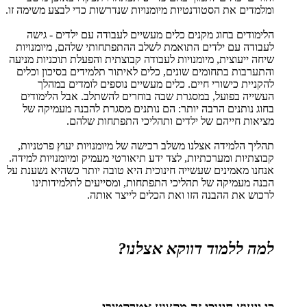
ומלמדים את הסטודנטיות מיומנויות שנדרשות כדי לבצע משימה זו.
הלימודים בחוג מקנים כלים מעשיים לעבודה עם ילדים - גישה
לעבודה עם ילדים התואמת לשלב ההתפתחותי שלהם, מיומנויות
שיחה ייעוצית, מיומנויות לעבודה קבוצתית והפעלת תוכניות מניעה
והתערבות בתחומים שונים, כלים לאיתור תלמידים בסיכון וכלים
להקניית כישורי חיים. כלים מעשיים נוספים לומדים במהלך
העשייה בפועל, במסגרת שבה בוחרים להשתלב. אבל הלימודים
בחוג נותנים הרבה יותר: הם נותנים מסגרת להבנה מעמיקה של
מציאות חייהם של ילדים ותהליכי התפתחות שלהם.
תהליך הלמידה אצלנו משלב רכישה של מיומנויות יעוץ פרטניות,
קבוצתיות ומערכתיות, לצד ידע תיאורטי מעמיק ומיומנויות למידה.
אנחנו מאמינים שעשייה חינוכית היא טובה יותר כשהיא נשענת על
הבנה מעמיקה של תהליכי התפתחות, ומסייעים לתלמידותינו
לרכוש את ההבנה הזו ואת הכלים לייצר אותה.
למה ללמוד דווקא אצלנו?