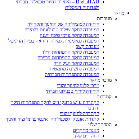
DigitalTAU – היחידה לחיזוי טכנולוגי, חברתי
ולפדגוגיה דיגיטלית
מחקר
מעבדות
היחידה לסוציולוגיה של החינוך והקהילה
המעבדה לחקר שילוב טכנולוגיות בלמידה
המעבדה לחקר גורמי סיכון והגנה
המעבדה למיומנויות למידה והוראה בעידן הדיגיטלי
מעבדת קשב
המעבדה לחקר התפתחות הילד
המעבדה לחקר התפתחות קריירה
המעבדה לחקר הגיל הרך
המעבדה לחשיבה מתמטית
המעבדה להתפתחות חברתית
מרכזי מחקר
מרכז קלמן לחינוך יהודי
היחידה לחיזוי טכנולוגי חברתי
קתדרות
הקתדרה ע"ש ברונקו וייס לחקר התפתחות הילד
וחינוכו
הקתדרה לחינוך יהודי
קתדרת אונסקו לטכנולוגיה, אינטרנציונליזציה וחינוך
המחקר שלנו
מאגר מחקרים
החוקרים שלנו