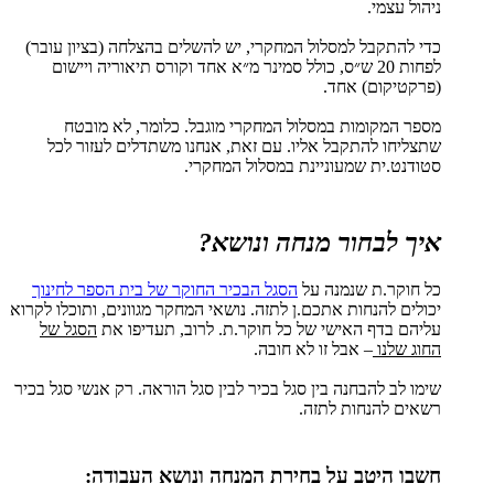
ניהול עצמי.
כדי להתקבל למסלול המחקרי, יש להשלים בהצלחה (בציון עובר)
לפחות 20 ש״ס, כולל סמינר מ״א אחד וקורס תיאוריה ויישום
(פרקטיקום) אחד.
מספר המקומות במסלול המחקרי מוגבל. כלומר, לא מובטח
שתצליחו להתקבל אליו. עם זאת, אנחנו משתדלים לעזור לכל
סטודנט.ית שמעוניינת במסלול המחקרי.
איך לבחור מנחה ונושא?
כל חוקר.ת שנמנה על
הסגל הבכיר החוקר של בית הספר לחינוך
יכולים להנחות אתכם.ן לתזה. נושאי המחקר מגוונים, ותוכלו לקרוא
עליהם בדף האישי של כל חוקר.ת. לרוב, תעדיפו את
הסגל של
החוג שלנו
– אבל זו לא חובה.
שימו לב להבחנה בין סגל בכיר לבין סגל הוראה. רק אנשי סגל בכיר
רשאים להנחות לתזה.
חשבו היטב על בחירת המנחה ונושא העבודה: