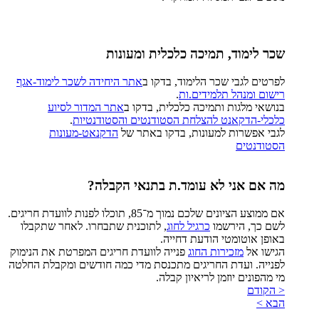
שכר לימוד, תמיכה כלכלית ומעונות
לפרטים לגבי שכר הלימוד, בדקו ב
אתר היחידה לשכר לימוד-אגף
רישום ומנהל תלמידים.ות
.
בנושאי מלגות ותמיכה כלכלית, בדקו ב
אתר המדור לסיוע
כלכלי-הדקאנט להצלחת הסטודנטים והסטודנטיות
.
לגבי אפשרות למעונות, בדקו באתר של
הדקנאט-מעונות
הסטודנטים
מה אם אני לא עומד.ת בתנאי הקבלה?
אם ממוצע הציונים שלכם נמוך מ־85, תוכלו לפנות לוועדת חריגים.
לשם כך, הירשמו
כרגיל לחוג
, לתוכנית שתבחרו. לאחר שתקבלו
באופן אוטומטי הודעת דחייה.
הגישו אל
מזכירות החוג
פנייה לוועדת חריגים המפרטת את הנימוק
לפנייה. ועדת החריגים מתכנסת מדי כמה חודשים ומקבלת החלטה
מי מהפונים יוזמן לריאיון קבלה.
< הקודם
הבא >