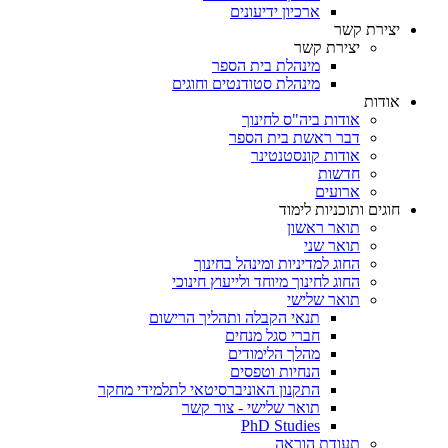
ארכיון ידיעונים
יצירת קשר
יצירת קשר
מינהלת בית הספר
מינהלת סטודנטים וחוגים
אודות
אודות ביה"ס לחינוך
דבר ראשת בית הספר
אודות קונסטנטינר
חדשות
ארועים
חוגים ותוכניות לימוד
תואר ראשון
תואר שני
החוג למדיניות ומינהל בחינוך
החוג לחינוך מיוחד ולייעוץ חינוכי
תואר שלישי
תנאי הקבלה ותהליך הרישום
חברי סגל מנחים
מהלך הלימודים
הנחיות וטפסים
התקנון האוניברסיטאי לתלמידי מחקר
תואר שלישי - צור קשר
PhD Studies
תעודת הוראה