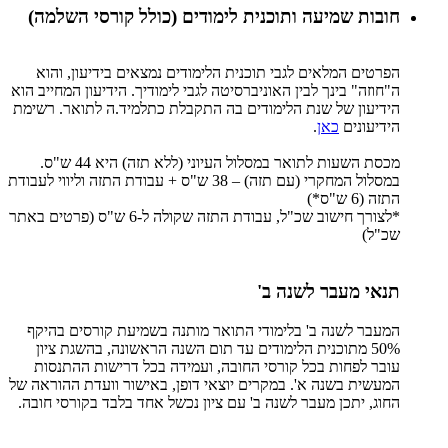
חובות שמיעה ותוכנית לימודים (כולל קורסי השלמה)
הפרטים המלאים לגבי תוכנית הלימודים נמצאים בידיעון, והוא
ה"חוזה" בינך לבין האוניברסיטה לגבי לימודיך. הידיעון המחייב הוא
הידיעון של שנת הלימודים בה התקבלת כתלמיד.ה לתואר. רשימת
הידיעונים
כאן
.
מכסת השעות לתואר במסלול העיוני (ללא תזה) היא 44 ש"ס.
במסלול המחקרי (עם תזה) – 38 ש"ס + עבודת התזה וליווי לעבודת
התזה (6 ש"ס*)
*לצורך חישוב שכ"ל, עבודת התזה שקולה ל-6 ש"ס (פרטים באתר
שכ"ל)
תנאי מעבר לשנה ב'
המעבר לשנה ב' בלימודי התואר מותנה בשמיעת קורסים בהיקף
50% מתוכנית הלימודים עד תום השנה הראשונה, בהשגת ציון
עובר לפחות בכל קורסי החובה, ועמידה בכל דרישות ההתנסות
המעשית בשנה א'. במקרים יוצאי דופן, באישור וועדת ההוראה של
החוג, יתכן מעבר לשנה ב' עם ציון נכשל אחד בלבד בקורסי חובה.