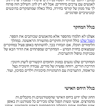
לאנשים עם צרכים מיוחדים; אבל לא רק להן: השילוב הזה פותח
לך עוד מגוון של קורסי בחירה, כולל כאלה שמתמקדים בהיבטים
קוגניטיביים ופדגוגיים.
בגלל המחקר
אצלנו לא תלמדו מהספר אלא מהאנשים שכותבים את הספר.
הסגל שלנו
כולל חוקרות וחוקרים מהשורה הראשונה. במהלך
הלימודים תוכלו, אם תבחרו בכך, להשתתף באופן פעיל במחקרים
שנמצאים בחזית המדע – המחקרים שמפתחים את הדור הבא של
טכניקות טיפול והתערבות.
המחקרים שלנו נוגעים במגוון תחומים הקשורים ליעוץ חינוכי:
הדרכת הורים, רווחה נפשית של מורים, עבודה חינוכית בצל
טראומה, התערבות עם התנהגויות סיכוניות וילדים בסיכון, ועוד.
בגלל היחס האישי
החוג שלנו ידוע ביחס האישי שהסטודנטים.ות מקבלים.ות
מהמרצים. אנשי ונשות הסגל שלנו מכירים כל סטודנט.ית באופן
אישי ומלווים אותם בתהליך ההתפתחות האישי והמקצועי. אנחנו