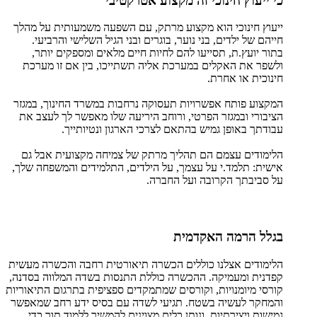
כי ייעוץ חינוכי זה מקצוע אטרקטיבי
ייעוץ חינוכי הוא מקצוע מרתק, עם השפעה משמעותית על מהלך
חייהם של ילדים, בני נוער, בוגרים ובני הגיל השלישי והרביעי.
בתור יועץ.ת, תסייעו להם לחיות חיים מלאים ומספקים יותר,
ולשפר את האקלים במערכת אליה תשתייכו, בין אם זו מערכת
חינוכית או אחרת.
המקצוע פותח אפשרויות תעסוקה נרחבות במשרד החינוך, במגזר
הציבורי ובמגזר הפרטי, ורוחב היריעה שלו מאפשר לך לעצב את
עבודתך באופן גמיש בהתאם לצרכי הארגון ונטיותייך.
הלימודים עצמם הם תהליך מרתק של צמיחה מקצועית אבל גם
אישית: תלמד.י על עצמך, על הילדים, התלמידים והמשפחה שלך,
על סביבתך הקרובה ועל החברה.
בגלל הרמה האקדמית
הלימודים אצלנו כוללים הכשרה תיאורטית רחבה והכשרה מעשית
קפדנית ומעמיקה. ההכשרה כוללת התנסות בשדה המלווה בסדנה,
קורסי מיומנויות, וקורסים שמתמקדים ספציפית בתרגום התיאוריות
והמחקר לעשיה בשטח. תגיעי לשדה עם בסיס ידע רחב שמאפשר
גמישות ויצירתיות, ונותן כלים מצוינים להמשיך ללמוד תוך כדי