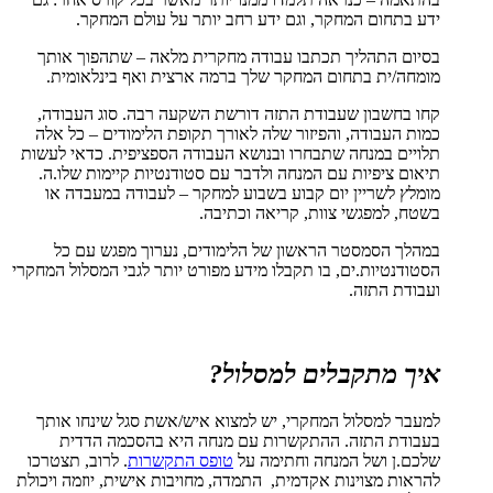
ידע בתחום המחקר, וגם ידע רחב יותר על עולם המחקר.
בסיום התהליך תכתבו עבודה מחקרית מלאה – שתהפוך אותך
מומחה/ית בתחום המחקר שלך ברמה ארצית ואף בינלאומית.
קחו בחשבון שעבודת התזה דורשת השקעה רבה. סוג העבודה,
כמות העבודה, והפיזור שלה לאורך תקופת הלימודים – כל אלה
תלויים במנחה שתבחרו ובנושא העבודה הספציפית. כדאי לעשות
תיאום ציפיות עם המנחה ולדבר עם סטודנטיות קיימות שלו.ה.
מומלץ לשריין יום קבוע בשבוע למחקר – לעבודה במעבדה או
בשטח, למפגשי צוות, קריאה וכתיבה.
במהלך הסמסטר הראשון של הלימודים, נערוך מפגש עם כל
הסטודנטיות.ים, בו תקבלו מידע מפורט יותר לגבי המסלול המחקרי
ועבודת התזה.
איך מתקבלים למסלול?
למעבר למסלול המחקרי, יש למצוא איש/אשת סגל שינחו אותך
בעבודת התזה. ההתקשרות עם מנחה היא בהסכמה הדדית
שלכם.ן ושל המנחה וחתימה על
טופס התקשרות
. לרוב, תצטרכו
להראות מצוינות אקדמית, התמדה, מחויבות אישית, יוזמה ויכולת