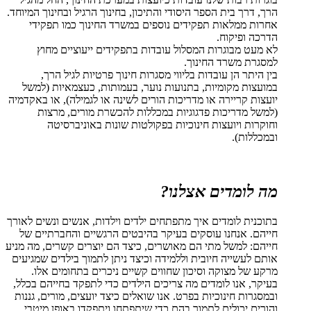
הרך, דרך בית הספר היסודי והתיכון, בחינוך הרגיל ובחינוך המיוחד.
אחרות ממלאות תפקידים נוספים במשרד החינוך כמו תפקידי
הדרכה ופיקוח.
לא מעט מבוגרות המסלול עובדות בתפקידים ייעוציים מחוץ
למסגרת משרד החינוך.
בין היתר הן עובדות בליווי מסגרות חינוך פרטיות לגיל הרך,
במועצות מקומיות, בתנועות נוער, בעמותות, כעצמאיות (למשל
יועצות קריירה או מדריכות הורים לשינה או לגמילה), או באקדמיה
(למשל מדריכות פדגוגיות במכללות להכשרת מורים, מרצות
וחוקרות ויועצות חינוכיות בפקולטות שונות באוניברסיטה
ובמכללות).
מה לומדים אצלנו?
בתוכנית לומדים איך מתפתחים ילדים וילדות, אנשים ונשים לאורך
חייהם. אנחנו עוסקים בעיקר בהיבטים הרגשיים והחברתיים של
חייהם: למשל מתי הם מאושרים, כיצד הם יוצרים קשרים, מה מניע
אותם לעשייה חיובית וללמידה וכיצד ניתן לתמוך בילדים שמגיעים
מרקע של מצוקה וסיכון שחווים קשיים ניכרים בתחומים אלו.
בעיקר, אנו לומדים מה צריכים הילדים כדי לתפקד בחייהם בכלל,
ובמסגרות חינוכיות בפרט. אנו שואלים כיצד יועצים, מורים, גננות
והורים יכולים לתמוך בהם כדי שיתפתחו ויתפקדו באופן מיטבי