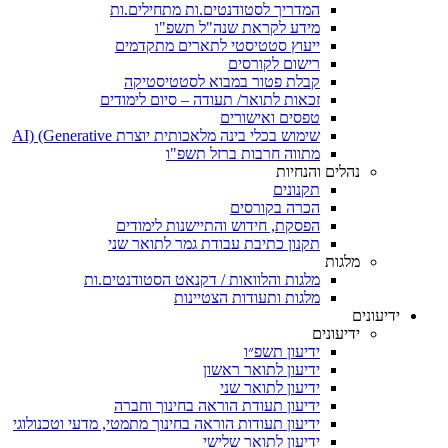
המדריך לסטודנטים.ות מתחילים.ות
מידע לקראת שנה"ל תשפ"ו
ייעוץ סטטיסטי לתארים מתקדמים
רישום לקורסים
קבלת פטור במבוא לסטטיסטיקה
זכאות לתואר/ תעודה – סיום לימודים
טפסים ואישורים
שימוש בכלי בינה מלאכותית יוצרת AI) (Generative
מתווה חרבות ברזל תשפ"ו
נהלים והנחיות
תקנונים
הכרה בקורסים
הפסקת, חידוש והתיישנות לימודים
תקנון כתיבת עבודת גמר לתואר שני
מלגות
מלגות והלוואות / דקנאט הסטודנטים.ות
מלגות ותעודות הצטיינות
ידיעונים
ידיעונים
ידיעון תשפ״ו
ידיעון לתואר ראשון
ידיעון לתואר שני
ידיעון תעודת הוראה בחינוך וחברה
ידיעון תעודות הוראה בחינוך מתמטי, מדעי וטכנולוגי
ידיעון לתואר שלישי