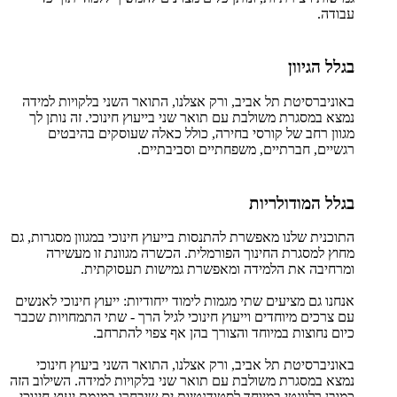
עבודה.
בגלל הגיוון
באוניברסיטת תל אביב, ורק אצלנו, התואר השני בלקויות למידה
נמצא במסגרת משולבת עם תואר שני בייעוץ חינוכי. זה נותן לך
מגוון רחב של קורסי בחירה, כולל כאלה שעוסקים בהיבטים
רגשיים, חברתיים, משפחתיים וסביבתיים.
בגלל המודולריות
התוכנית שלנו מאפשרת להתנסות בייעוץ חינוכי במגוון מסגרות, גם
מחוץ למסגרת החינוך הפורמלית. הכשרה מגוונת זו מעשירה
ומרחיבה את הלמידה ומאפשרת גמישות תעסוקתית.
אנחנו גם מציעים שתי מגמות לימוד ייחודיות: ייעוץ חינוכי לאנשים
עם צרכים מיוחדים וייעוץ חינוכי לגיל הרך - שתי התמחויות שכבר
כיום נחוצות במיוחד והצורך בהן אף צפוי להתרחב.
באוניברסיטת תל אביב, ורק אצלנו, התואר השני ביעוץ חינוכי
נמצא במסגרת משולבת עם תואר שני בלקויות למידה. השילוב הזה
כמובן רלוונטי במיוחד לסטודנטיות.ים שיבחרו במגמת יעוץ חינוכי