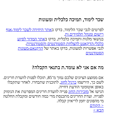
שכר לימוד, תמיכה כלכלית ומעונות
לפרטים לגבי שכר הלימוד, בדקו ב
אתר היחידה לשכר לימוד-אגף
רישום ומנהל תלמידים.ות
.
בנושאי מלגות ותמיכה כלכלית, בדקו ב
אתר המדור לסיוע
כלכלי-הדקאנט להצלחת הסטודנטים והסטודנטיות
.
לגבי אפשרות למעונות, בדקו באתר של
הדקנאט-מעונות
הסטודנטים
מה אם אני לא עומד.ת בתנאי הקבלה?
אם ממוצע הציונים שלכם נמוך מ־85, תוכלו לפנות לוועדת חריגים.
לשם כך, הירשמו
כרגיל לחוג
, לתוכנית שתבחרו. לאחר שתקבלו
באופן אוטומטי הודעת דחייה.
הגישו אל
מזכירות החוג
פנייה לוועדת חריגים המפרטת את הנימוק
לפנייה. ועדת החריגים מתכנסת מדי כמה חודשים ומקבלת החלטה
מי מהפונים יוזמן לריאיון קבלה.
< הקודם
הבא >