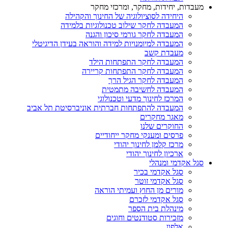
מעבדות, יחידות, מחקר, ומרכזי מחקר
היחידה לסוציולוגיה של החינוך והקהילה
המעבדה לחקר שילוב טכנולוגיות בלמידה
המעבדה לחקר גורמי סיכון והגנה
המעבדה למיומנויות למידה והוראה בעידן הדיגיטלי
מעבדת קשב
המעבדה לחקר התפתחות הילד
המעבדה לחקר התפתחות קריירה
המעבדה לחקר הגיל הרך
המעבדה לחשיבה מתמטית
המרכז לחינוך מדעי וטכנולוגי
המעבדה להתפתחות חברתית אוניברסיטת תל אביב
מאגר מחקרים
החוקרים שלנו
פרסים ומענקי מחקר ייחודיים
מרכז קלמן לחינוך יהודי
ארכיון לחינוך יהודי
סגל אקדמי ומנהלי
סגל אקדמי בכיר
סגל אקדמי זוטר
מורים מן החוץ ועמיתי הוראה
סגל אקדמי לזכרם
מינהלת בית הספר
מזכירות סטודנטים וחוגים
אלפון