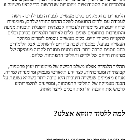
ומלמדים את הסטודנטיות מיומנויות שנדרשות כדי לבצע משימה זו.
הלימודים בחוג מקנים כלים מעשיים לעבודה עם ילדים - גישה
לעבודה עם ילדים התואמת לשלב ההתפתחותי שלהם, מיומנויות
שיחה ייעוצית, מיומנויות לעבודה קבוצתית והפעלת תוכניות מניעה
והתערבות בתחומים שונים, כלים לאיתור תלמידים בסיכון וכלים
להקניית כישורי חיים. כלים מעשיים נוספים לומדים במהלך
העשייה בפועל, במסגרת שבה בוחרים להשתלב. אבל הלימודים
בחוג נותנים הרבה יותר: הם נותנים מסגרת להבנה מעמיקה של
מציאות חייהם של ילדים ותהליכי התפתחות שלהם.
תהליך הלמידה אצלנו משלב רכישה של מיומנויות יעוץ פרטניות,
קבוצתיות ומערכתיות, לצד ידע תיאורטי מעמיק ומיומנויות למידה.
אנחנו מאמינים שעשייה חינוכית היא טובה יותר כשהיא נשענת על
הבנה מעמיקה של תהליכי התפתחות, ומסייעים לתלמידותינו
לרכוש את ההבנה הזו ואת הכלים לייצר אותה.
למה ללמוד דווקא אצלנו?