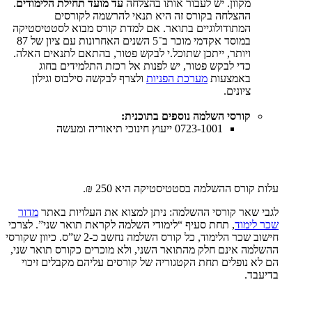
מקוון. יש לעבור אותו בהצלחה
עד מועד תחילת הלימודים
.
ההצלחה בקורס זה היא תנאי להרשמה לקורסים
המתודולוגיים בתואר. אם למדת קורס מבוא לסטטיסטיקה
במוסד אקדמי מוכר ב־5 השנים האחרונות עם ציון של 87
ויותר, ייתכן שתוכל.י לבקש פטור, בהתאם לתנאים האלה.
כדי לבקש פטור, יש לפנות אל רכזת התלמידים בחוג
באמצעות
מערכת הפניות
ולצרף לבקשה סילבוס וגילון
ציונים.
קורסי השלמה נוספים בתוכנית:
0723-1001 ייעוץ חינוכי תיאוריה ומעשה
עלות קורס ההשלמה בסטטיסטיקה היא 250 ₪.
לגבי שאר קורסי ההשלמה: ניתן למצוא את העלויות באתר
מדור
שכר לימוד
, תחת סעיף “לימודי השלמה לקראת תואר שני”. לצרכי
חישוב שכר הלימוד, כל קורס השלמה נחשב כ-2 ש”ס. כיוון שקורסי
ההשלמה אינם חלק מהתואר השני, ולא מוכרים כקורס תואר שני,
הם לא נופלים תחת הקטגוריה של קורסים עליהם מקבלים זיכוי
בדיעבד.