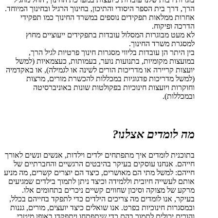
הרך, דרך בית הספר היסודי והתיכון, בחינוך הרגיל ובחינוך המיוחד.
אחרות ממלאות תפקידים נוספים במשרד החינוך כמו תפקידי
הדרכה ופיקוח.
לא מעט מבוגרות המסלול עובדות בתפקידים ייעוציים מחוץ
למסגרת משרד החינוך.
בין היתר הן עובדות בליווי מסגרות חינוך פרטיות לגיל הרך,
במועצות מקומיות, בתנועות נוער, בעמותות, כעצמאיות (למשל
יועצות קריירה או מדריכות הורים לשינה או לגמילה), או באקדמיה
(למשל מדריכות פדגוגיות במכללות להכשרת מורים, מרצות
וחוקרות ויועצות חינוכיות בפקולטות שונות באוניברסיטה
ובמכללות).
מה לומדים אצלנו?
בתוכנית לומדים איך מתפתחים ילדים וילדות, אנשים ונשים לאורך
חייהם. אנחנו עוסקים בעיקר בהיבטים הרגשיים והחברתיים של
חייהם: למשל מתי הם מאושרים, כיצד הם יוצרים קשרים, מה מניע
אותם לעשייה חיובית וללמידה וכיצד ניתן לתמוך בילדים שמגיעים
מרקע של מצוקה וסיכון שחווים קשיים ניכרים בתחומים אלו.
בעיקר, אנו לומדים מה צריכים הילדים כדי לתפקד בחייהם בכלל,
ובמסגרות חינוכיות בפרט. אנו שואלים כיצד יועצים, מורים, גננות
והורים יכולים לתמוך בהם כדי שיתפתחו ויתפקדו באופן מיטבי