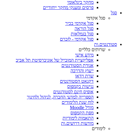
מחקר בינלאומי
פרסים ומענקי מחקר ייחודיים
סגל
סגל אקדמי
סגל אקדמי בכיר
סגל הוראה
סגל בגמלאות
סגל אקדמי - לזכרם
סטודנטים.ות
שרותים כלליים
מידע אישי
אפליקציית המובייל של אוניברסיטת תל אביב
אגודת הסטודנטים
ייעוץ והדרכה
שרת וידאו
דקנאט הסטודנטים
נגישות בקמפוס
אופיס חינם לסטודנטים
הספרייה למדעי החברה, לניהול ולחינוך
לוח שנת הלימודים
מודל Moodle
מפת הקמפוס
התאמות לימודיות
מודעות דרושים.ות
לימודים