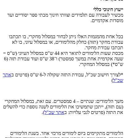
ייעוץ חינוכי כללי
מכשיר לעבודה עם תלמידים וצוותי חינוך מבתי ספר יסודיים ועד
מוסדות אקדמיים.
בכל אחת מהמגמות האלו ניתן לבחור במסלול מחקרי, בו תכתבו
עבודת מחקר (תזה) כחלק מהלימודים, או במסלול עיוני, בו לא
תכתבו עבודת מחקר.
מכסת שעות הלימודים לתואר היא 44 ש"ס במסלול העיוני (ש"ס =
שעה אקדמית אחת במשך סמסטר) ו־38 ש"ס ועוד עבודת תזה (6
ש"ס*) במסלול המחקרי.
*לצורך חישוב שכ"ל, עבודת התזה שקולה ל-6 ש"ס (פרטים ב
אתר
שכ"ל
)
משך הלימודים: שנתיים – 4 סמסטרים. עם זאת, במסלול המחקרי
(עם תזה), ייתכן שתמשיכו את הלימודים לשנה נוספת כדי להשלים
את התזה (פרטים לגבי עלויות: ב
אתר שכ"ל)
.
הלימודים מתקיימים ביום לימודים מרכזי אחד. בשנת הלימודים