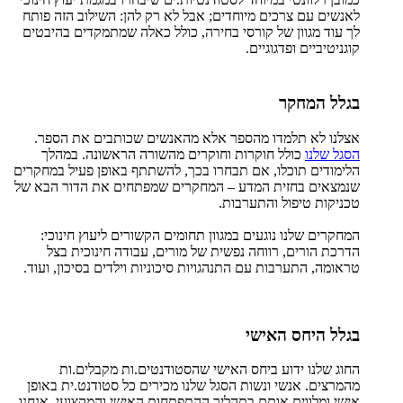
לאנשים עם צרכים מיוחדים; אבל לא רק להן: השילוב הזה פותח
לך עוד מגוון של קורסי בחירה, כולל כאלה שמתמקדים בהיבטים
קוגניטיביים ופדגוגיים.
בגלל המחקר
אצלנו לא תלמדו מהספר אלא מהאנשים שכותבים את הספר.
הסגל שלנו
כולל חוקרות וחוקרים מהשורה הראשונה. במהלך
הלימודים תוכלו, אם תבחרו בכך, להשתתף באופן פעיל במחקרים
שנמצאים בחזית המדע – המחקרים שמפתחים את הדור הבא של
טכניקות טיפול והתערבות.
המחקרים שלנו נוגעים במגוון תחומים הקשורים ליעוץ חינוכי:
הדרכת הורים, רווחה נפשית של מורים, עבודה חינוכית בצל
טראומה, התערבות עם התנהגויות סיכוניות וילדים בסיכון, ועוד.
בגלל היחס האישי
החוג שלנו ידוע ביחס האישי שהסטודנטים.ות מקבלים.ות
מהמרצים. אנשי ונשות הסגל שלנו מכירים כל סטודנט.ית באופן
אישי ומלווים אותם בתהליך ההתפתחות האישי והמקצועי. אנחנו