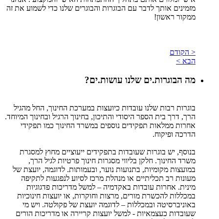
מזמינים אותך לדבר עם הבוגרות והבוגרים שלנו כדי לשמוע את זה
ממקור ראשון!
< הקודם
הבא >
מה הבוגרות.ים שלנו עושות.ים?
בוגרות רבות שלנו עובדות כיועצות במערכת החינוך, החל מהגיל
הרך, דרך בית הספר היסודי והתיכון, בחינוך הרגיל ובחינוך המיוחד.
אחרות ממלאות תפקידים נוספים במשרד החינוך כמו תפקידי
הדרכה ופיקוח.
בנוסף, יש בוגרות שעובדות בתפקידים ייעוציים מחוץ למסגרת
משרד החינוך. חלקן בליווי מסגרות חינוך פרטיות לגיל הרך,
במועצות מקומיות, בתנועות נוער, ובעמותות. לדוגמה, יועצת של
מעונות רב תכליתיים או מנהלת מרכז לסיוע לנפגעות לתקיפה
מינית. אחרות עובדות באקדמיה – למשל מדריכות פדגוגיות
במכללות להכשרת מורים, מרצות וחוקרות, או יועצות חינוכיות
באוניברסיטה ובמכללות – לדוגמה יועצת של פקולטה. ויש מי
שעובדות כעצמאיות - למשל יועצות קריירה או מדריכות הורים