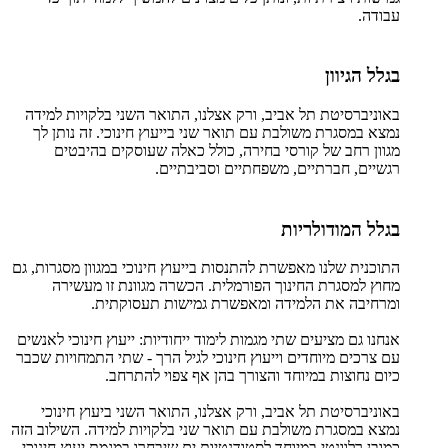
עבודה.
בגלל הגיוון
באוניברסיטת תל אביב, ורק אצלנו, התואר השני בלקויות למידה
נמצא במסגרת משולבת עם תואר שני בייעוץ חינוכי. זה נותן לך
מגוון רחב של קורסי בחירה, כולל כאלה שעוסקים בהיבטים
רגשיים, חברתיים, משפחתיים וסביבתיים.
בגלל המודולריות
התוכנית שלנו מאפשרת להתנסות בייעוץ חינוכי במגוון מסגרות, גם
מחוץ למסגרת החינוך הפורמלית. הכשרה מגוונת זו מעשירה
ומרחיבה את הלמידה ומאפשרת גמישות תעסוקתית.
אנחנו גם מציעים שתי מגמות לימוד ייחודיות: ייעוץ חינוכי לאנשים
עם צרכים מיוחדים וייעוץ חינוכי לגיל הרך - שתי התמחויות שכבר
כיום נחוצות במיוחד והצורך בהן אף צפוי להתרחב.
באוניברסיטת תל אביב, ורק אצלנו, התואר השני ביעוץ חינוכי
נמצא במסגרת משולבת עם תואר שני בלקויות למידה. השילוב הזה
כמובן רלוונטי במיוחד לסטודנטיות.ים שיבחרו במגמת יעוץ חינוכי