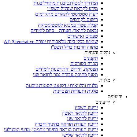
המדריך לסטודנטים.ות מתחילים.ות
מידע לקראת שנה"ל תשפ"ו
ייעוץ סטטיסטי לתארים מתקדמים
רישום לקורסים
קבלת פטור במבוא לסטטיסטיקה
זכאות לתואר/ תעודה – סיום לימודים
טפסים ואישורים
שימוש בכלי בינה מלאכותית יוצרת AI) (Generative
מתווה חרבות ברזל תשפ"ו
נהלים והנחיות
תקנונים
הכרה בקורסים
הפסקת, חידוש והתיישנות לימודים
תקנון כתיבת עבודת גמר לתואר שני
מלגות
מלגות והלוואות / דקנאט הסטודנטים.ות
מלגות ותעודות הצטיינות
ידיעונים
ידיעונים
ידיעון תשפ״ו
ידיעון לתואר ראשון
ידיעון לתואר שני
ידיעון תעודת הוראה בחינוך וחברה
ידיעון תעודות הוראה בחינוך מתמטי, מדעי וטכנולוגי
ידיעון לתואר שלישי