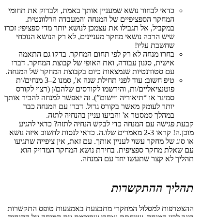
כדאי לבחור נושא שמעניין אותך באמת, ולבדוק את תחומי
המחקר הספציפיים של המנחה והמעבדה הרלוונטית.
במקביל, אל תגבילו את עצמכן לנושא יותר מדי ספציפי: זכרו
שיש הרבה נושאי מחקר מעניינים, לא רק הנושא הנוכחי
שחשבת עליו!
בחרו מנחה לא רק לפי תחום המחקר. בדקו גם התאמה
אישית, סגנון עבודה, ואת האופי של קבוצת המחקר. דברו
עם סטודנטיות שנמצאות כיום בקבוצת המחקר של המנחה.
טיפ חשוב: עוד לפני תחילת שנה א', סמנו 2–3 מנחים/ות
פוטנציאליים/ות, והירשמו לקורסים שלהם/ן (רצוי לקורס
סמינר או “תיאוריה ויישום”). זה יאפשר למנחה להכיר אותך
יותר לעומק מאשר בקורס גדול. דברו עם המנחה כבר
במהלך סמסטר א' והביעו עניין בהנחיה לתזה.
קבעת פגישה עם המנחה כדי לבקש הנחיה לתזה? כדאי להגיע
מוכן.ה! קראו 2-3 מאמרים שלו.ה. כדאי לנסות לחשוב איזה נושא
או סוג של מחקר עשוי לעניין אותך. עם זאת, אין ציפייה שתגיעו
עם שאלת מחקר ספציפית. בחירת נושא המחקר המדויק הוא
תהליך לא קצר שתעשו יחד עם המנחה.
תהליך ההתקשרות
ההצטרפות למסלול המחקרי מתבצעת באמצעות טופס התקשרות