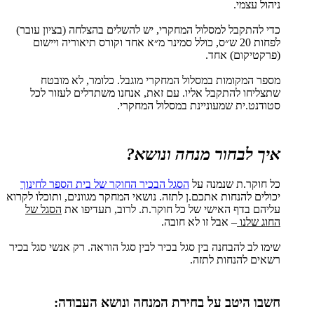
ניהול עצמי.
כדי להתקבל למסלול המחקרי, יש להשלים בהצלחה (בציון עובר)
לפחות 20 ש״ס, כולל סמינר מ״א אחד וקורס תיאוריה ויישום
(פרקטיקום) אחד.
מספר המקומות במסלול המחקרי מוגבל. כלומר, לא מובטח
שתצליחו להתקבל אליו. עם זאת, אנחנו משתדלים לעזור לכל
סטודנט.ית שמעוניינת במסלול המחקרי.
איך לבחור מנחה ונושא?
כל חוקר.ת שנמנה על
הסגל הבכיר החוקר של בית הספר לחינוך
יכולים להנחות אתכם.ן לתזה. נושאי המחקר מגוונים, ותוכלו לקרוא
עליהם בדף האישי של כל חוקר.ת. לרוב, תעדיפו את
הסגל של
החוג שלנו
– אבל זו לא חובה.
שימו לב להבחנה בין סגל בכיר לבין סגל הוראה. רק אנשי סגל בכיר
רשאים להנחות לתזה.
חשבו היטב על בחירת המנחה ונושא העבודה: