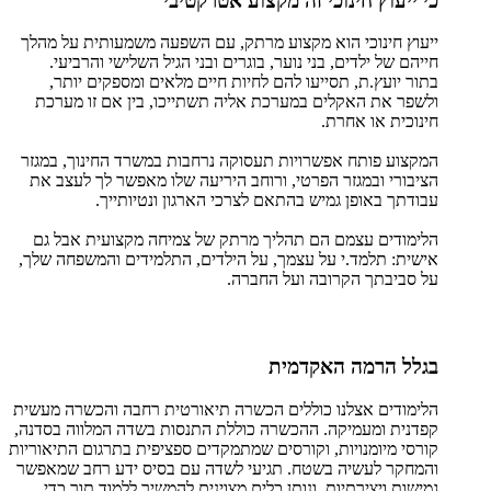
כי ייעוץ חינוכי זה מקצוע אטרקטיבי
ייעוץ חינוכי הוא מקצוע מרתק, עם השפעה משמעותית על מהלך
חייהם של ילדים, בני נוער, בוגרים ובני הגיל השלישי והרביעי.
בתור יועץ.ת, תסייעו להם לחיות חיים מלאים ומספקים יותר,
ולשפר את האקלים במערכת אליה תשתייכו, בין אם זו מערכת
חינוכית או אחרת.
המקצוע פותח אפשרויות תעסוקה נרחבות במשרד החינוך, במגזר
הציבורי ובמגזר הפרטי, ורוחב היריעה שלו מאפשר לך לעצב את
עבודתך באופן גמיש בהתאם לצרכי הארגון ונטיותייך.
הלימודים עצמם הם תהליך מרתק של צמיחה מקצועית אבל גם
אישית: תלמד.י על עצמך, על הילדים, התלמידים והמשפחה שלך,
על סביבתך הקרובה ועל החברה.
בגלל הרמה האקדמית
הלימודים אצלנו כוללים הכשרה תיאורטית רחבה והכשרה מעשית
קפדנית ומעמיקה. ההכשרה כוללת התנסות בשדה המלווה בסדנה,
קורסי מיומנויות, וקורסים שמתמקדים ספציפית בתרגום התיאוריות
והמחקר לעשיה בשטח. תגיעי לשדה עם בסיס ידע רחב שמאפשר
גמישות ויצירתיות, ונותן כלים מצוינים להמשיך ללמוד תוך כדי