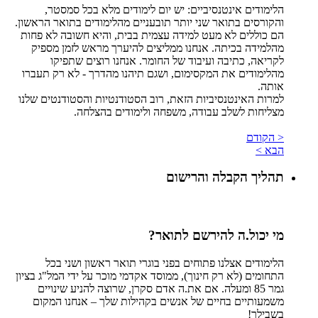
הלימודים אינטנסיביים: יש יום לימודים מלא בכל סמסטר,
והקורסים בתואר שני יותר תובעניים מהלימודים בתואר הראשון.
הם כוללים לא מעט למידה עצמית בבית, והיא חשובה לא פחות
מהלמידה בכיתה. אנחנו ממליצים להיערך מראש לזמן מספיק
לקריאה, כתיבה ועיבוד של החומר. אנחנו רוצים שתפיקו
מהלימודים את המקסימום, ושגם תיהנו מהדרך - לא רק תעברו
אותה.
למרות האינטנסיביות הזאת, רוב הסטודנטיות והסטודנטים שלנו
מצליחות לשלב עבודה, משפחה ולימודים בהצלחה.
< הקודם
הבא >
תהליך הקבלה והרישום
מי יכול.ה להירשם לתואר?
הלימודים אצלנו פתוחים בפני בוגרי תואר ראשון ושני בכל
התחומים (לא רק חינוך), ממוסד אקדמי מוכר על ידי המל"ג בציון
גמר 85 ומעלה. אם את.ה אדם סקרן, שרוצה להניע שינויים
משמעותיים בחיים של אנשים בקהילות שלך – אנחנו המקום
בשבילך!