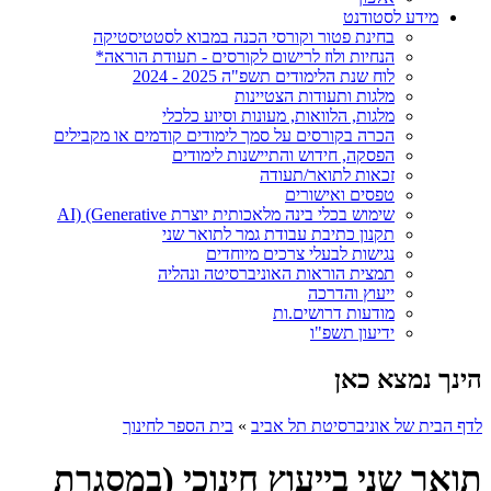
מידע לסטודנט
בחינת פטור וקורסי הכנה במבוא לסטטיסטיקה
הנחיות ולוז לרישום לקורסים - תעודת הוראה*
לוח שנת הלימודים תשפ"ה 2025 - 2024
מלגות ותעודות הצטיינות
מלגות, הלוואות, מעונות וסיוע כלכלי
הכרה בקורסים על סמך לימודים קודמים או מקבילים
הפסקה, חידוש והתיישנות לימודים
זכאות לתואר/תעודה
טפסים ואישורים
שימוש בכלי בינה מלאכותית יוצרת AI) (Generative
תקנון כתיבת עבודת גמר לתואר שני
נגישות לבעלי צרכים מיוחדים
תמצית הוראות האוניברסיטה ונהליה
ייעוץ והדרכה
מודעות דרושים.ות
ידיעון תשפ"ו
הינך נמצא כאן
לדף הבית של אוניברסיטת תל אביב
»
בית הספר לחינוך
תואר שני בייעוץ חינוכי (במסגרת