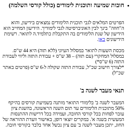
חובות שמיעה ותוכנית לימודים (כולל קורסי השלמה)
הפרטים המלאים לגבי תוכנית הלימודים נמצאים בידיעון, והוא
ה"חוזה" בינך לבין האוניברסיטה לגבי לימודיך. הידיעון המחייב הוא
הידיעון של שנת הלימודים בה התקבלת כתלמיד.ה לתואר. רשימת
הידיעונים
כאן
.
מכסת השעות לתואר במסלול העיוני (ללא תזה) היא 44 ש"ס.
במסלול המחקרי (עם תזה) – 38 ש"ס + עבודת התזה וליווי לעבודת
התזה (6 ש"ס*)
*לצורך חישוב שכ"ל, עבודת התזה שקולה ל-6 ש"ס (פרטים באתר
שכ"ל)
תנאי מעבר לשנה ב'
המעבר לשנה ב' בלימודי התואר מותנה בשמיעת קורסים בהיקף
50% מתוכנית הלימודים עד תום השנה הראשונה, בהשגת ציון
עובר לפחות בכל קורסי החובה, ועמידה בכל דרישות ההתנסות
המעשית בשנה א'. במקרים יוצאי דופן, באישור וועדת ההוראה של
החוג, יתכן מעבר לשנה ב' עם ציון נכשל אחד בלבד בקורסי חובה.