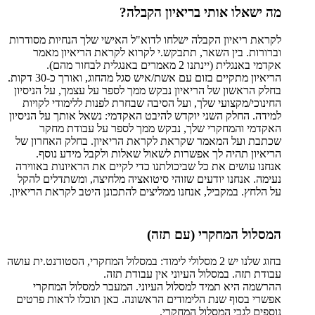
מה ישאלו אותי בריאיון הקבלה?
לקראת ריאיון הקבלה ישלחו לדוא"ל האישי שלך הנחיות מסודרות
וברורות. בין השאר, תתבקש.י לקרוא לקראת הריאיון מאמר
אקדמי באנגלית (יינתנו 2 מאמרים באנגלית לבחור מהם).
הריאיון מתקיים בזום עם אשת/איש סגל מהחוג, ואורך כ-30 דקות.
בחלק הראשון של הריאיון נבקש ממך לספר על עצמך, על הניסיון
החינוכי/מקצועי שלך, ועל הסיבה שבחרת לפנות ללימודי לקויות
למידה. החלק השני יוקדש להיבט האקדמי: נשאל אותך על הניסיון
האקדמי והמחקרי שלך, נבקש ממך לספר על עבודת מחקר
שכתבת ועל המאמר שקראת לקראת הריאיון. בחלק האחרון של
הריאיון תהיה לך אפשרות לשאול שאלות ולקבל מידע נוסף.
אנחנו עושים את כל שביכולתנו כדי לקיים את הראיונות באווירה
נעימה. אנחנו יודעים שזוהי סיטואציה מלחיצה, ומשתדלים להקל
על הלחץ. במקביל, אנחנו ממליצים להתכונן היטב לקראת הריאיון.
המסלול המחקרי (עם תזה)
בחוג שלנו יש 2 מסלולי לימוד: במסלול המחקרי, הסטודנט.ית עושה
עבודת תזה. במסלול העיוני אין עבודת תזה.
ההרשמה היא תמיד למסלול העיוני. המעבר למסלול המחקרי
אפשרי בסוף שנת הלימודים הראשונה. כאן תוכלו לראות פרטים
נוספים לגבי המסלול המחקרי.