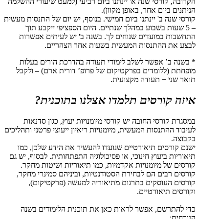
הקרובה, קורסי שנה א' יינתנו ביום רביעי (למעט שיעורי ההשלמה
הניתנים ביום אחר, באופן מקוון).
קורסי שנה ב' יינתנו ביום חמישי. בנוסף, יש יום של התנסות מעשית
– 5 שעות בשבוע במהלך שנתיים. היום הספציפי ייקבע תוך
התחשבות במועדים שנוחים לך. בשנה ב' יש לעיתים אפשרות
לבצע את ההתנסות המעשית בשעות אחר הצהריים.
* בשנה ב’ אפשר לשלב לימודי תעודה בהדרכת הורים בעלות
מופחתת (ללומדים בפרקטיקום של פרופ’ דורית ארם) – ולקבל
תואר שני + תעודה מקצועית.
איזה קורסים תלמדו אצלנו בתוכנית?
במסגרת קורסי החובה יש קורסי מיומנויות יעוץ, כגון סדנאות
לעיבוד ההתנסות המעשית, מיומנויות ריאיון ייעוצי פרטני ותהליכים
בקבוצה.
ישנם קורסים תיאורטיים שנועדו להעשיר את הידע שלכן, כמו
תיאוריות ביעוץ חינוכי, או פסיכולוגיה התפתחותית. לבסוף, יש גם
קורסים של מיומנויות אקדמיות, כמו תיאוריות ושיטות מחקר.
קורסים רבים הם לבחירת הסטודנטיות, וביניהם סמינרי מחקר,
קורסים העוסקים בתרגום מתיאוריה למעשה (פרקטיקום),
וקורסים תיאורטיים.
כדי להתרשם, אפשר לראות כאן את תוכנית הלימודים בשנה
הנוכחית: