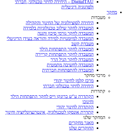
DigitalTAU – היחידה לחיזוי טכנולוגי, חברתי
ולפדגוגיה דיגיטלית
מחקר
מעבדות
היחידה לסוציולוגיה של החינוך והקהילה
המעבדה לחקר שילוב טכנולוגיות בלמידה
המעבדה לחקר גורמי סיכון והגנה
המעבדה למיומנויות למידה והוראה בעידן הדיגיטלי
מעבדת קשב
המעבדה לחקר התפתחות הילד
המעבדה לחקר התפתחות קריירה
המעבדה לחקר הגיל הרך
המעבדה לחשיבה מתמטית
המעבדה להתפתחות חברתית
מרכזי מחקר
מרכז קלמן לחינוך יהודי
היחידה לחיזוי טכנולוגי חברתי
קתדרות
הקתדרה ע"ש ברונקו וייס לחקר התפתחות הילד
וחינוכו
הקתדרה לחינוך יהודי
קתדרת אונסקו לטכנולוגיה, אינטרנציונליזציה וחינוך
המחקר שלנו
מאגר מחקרים
החוקרים שלנו