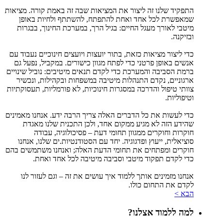
התפקיד שלנו זה ליצור את המציאות שבה זה באמת קורה. מציאות
שמאפשרת לכל אחד ואחת להתפתח, להשתתף ולחיות באופן
מיטבי לאורך מעגל החיים: בגיל הרך, במערכת החינוך, בבגרות
ובזיקנה.
כדי ליצור מציאות כזאת, בתור יועצות ויועצים חינוכיים נעבוד עם
אנשים באופן פרטני כדי לפתח מגוון כישורים. במקביל, נפעל גם
ברמת הסביבה והמערכת כדי לקדם תנאים מיטיבים: נוביל שינויים
ארגוניים, נקדם התנהלות מיטיבה במשפחות ובקהילות, ונכשיר
צוותי טיפול והדרכה במסגרות חינוכיות, לא פורמליות, תעסוקתיות
וטיפוליות.
כדי לעשות את כל הדברים האלה צריך הרבה ידע. אנחנו מאמינים
שהידע הזה לא מגיע ממקום אחד, ולכן התכנית שלנו מאגדת
חוקרות וחוקרים ממגוון תחומי דעת – פסיכולוגיה, עבודה
סוציאלית, ייעוץ ופדגוגיה. יחד עם הסטודנטיות.ים שלנו, אנחנו
חוקרים ומפתחים את תחומי הדעת האלה; ואנחנו משתמשים בהם
כדי לקדם תפקוד מיטבי וסביבה מיטיבה לכל אחד ואחת.
אנחנו מזמינים אותך ללמוד איך עושים את זה – וגם לעזור לנו
לקדם את התחום כולו.
הבא >
למה ללמוד אצלנו?