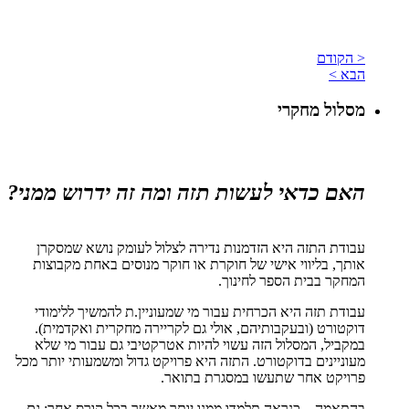
< הקודם
הבא >
מסלול מחקרי
האם כדאי לעשות תזה ומה זה ידרוש ממני?
עבודת התזה היא הזדמנות נדירה לצלול לעומק נושא שמסקרן
אותך, בליווי אישי של חוקרת או חוקר מנוסים באחת מקבוצות
המחקר בבית הספר לחינוך.
עבודת תזה היא הכרחית עבור מי שמעוניין.ת להמשיך ללימודי
דוקטורט (ובעקבותיהם, אולי גם לקריירה מחקרית ואקדמית).
במקביל, המסלול הזה עשוי להיות אטרקטיבי גם עבור מי שלא
מעוניינים בדוקטורט. התזה היא פרויקט גדול ומשמעותי יותר מכל
פרויקט אחר שתעשו במסגרת בתואר.
בהתאמה – כנראה תלמדו ממנו יותר מאשר בכל קורס אחר: גם