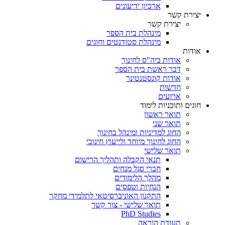
ארכיון ידיעונים
יצירת קשר
יצירת קשר
מינהלת בית הספר
מינהלת סטודנטים וחוגים
אודות
אודות ביה"ס לחינוך
דבר ראשת בית הספר
אודות קונסטנטינר
חדשות
ארועים
חוגים ותוכניות לימוד
תואר ראשון
תואר שני
החוג למדיניות ומינהל בחינוך
החוג לחינוך מיוחד ולייעוץ חינוכי
תואר שלישי
תנאי הקבלה ותהליך הרישום
חברי סגל מנחים
מהלך הלימודים
הנחיות וטפסים
התקנון האוניברסיטאי לתלמידי מחקר
תואר שלישי - צור קשר
PhD Studies
תעודת הוראה