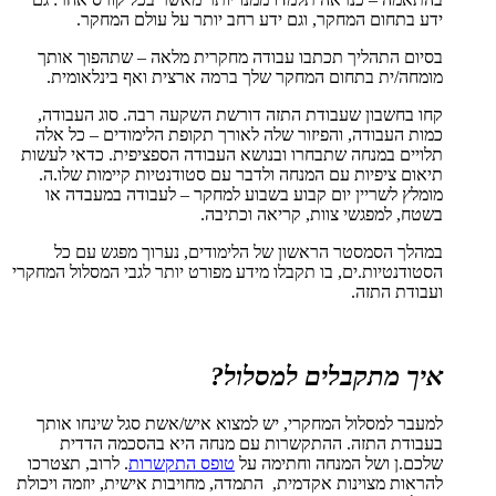
ידע בתחום המחקר, וגם ידע רחב יותר על עולם המחקר.
בסיום התהליך תכתבו עבודה מחקרית מלאה – שתהפוך אותך
מומחה/ית בתחום המחקר שלך ברמה ארצית ואף בינלאומית.
קחו בחשבון שעבודת התזה דורשת השקעה רבה. סוג העבודה,
כמות העבודה, והפיזור שלה לאורך תקופת הלימודים – כל אלה
תלויים במנחה שתבחרו ובנושא העבודה הספציפית. כדאי לעשות
תיאום ציפיות עם המנחה ולדבר עם סטודנטיות קיימות שלו.ה.
מומלץ לשריין יום קבוע בשבוע למחקר – לעבודה במעבדה או
בשטח, למפגשי צוות, קריאה וכתיבה.
במהלך הסמסטר הראשון של הלימודים, נערוך מפגש עם כל
הסטודנטיות.ים, בו תקבלו מידע מפורט יותר לגבי המסלול המחקרי
ועבודת התזה.
איך מתקבלים למסלול?
למעבר למסלול המחקרי, יש למצוא איש/אשת סגל שינחו אותך
בעבודת התזה. ההתקשרות עם מנחה היא בהסכמה הדדית
שלכם.ן ושל המנחה וחתימה על
טופס התקשרות
. לרוב, תצטרכו
להראות מצוינות אקדמית, התמדה, מחויבות אישית, יוזמה ויכולת