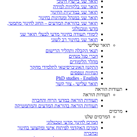
תואר שני בייעוץ חינוכי
תואר שני בלקויות למידה
תואר שני במדיניות החינוך
תואר שני במנהל ומנהיגות בחינוך
תואר שני בהוראת המדעים – החוג לחינוך מתמטי,
מדעי וטכנולוגי
לימודי תעודה בחינוך מדעי לבעלי תואר שני
תואר שני בחינוך רב לשוני
תואר שלישי
תנאי הקבלה ותהליך הרישום
חברי סגל מנחים
מהלך הלימודים
התקנון האוניברסיטאי לתלמידי מחקר
הנחיות וטפסים
PhD studies - English
תואר שלישי - צור קשר
תעודות הוראה
תעודות הוראה
תעודות הוראה במדעי הרוח והחברה
תעודות הוראה בהוראת המדעים והמתמטיקה
מרכזים
המרכזים שלנו
המרכז לחינוך מדעי וטכנולוגי
המרכז האקדמי לפיתוח אישי ומקצועי בחינוך
ובחברה