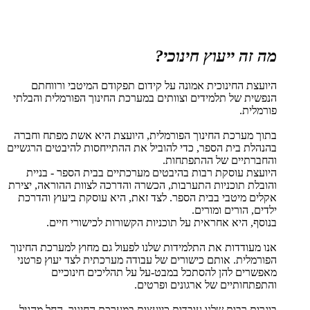
מה זה ייעוץ חינוכי?
היועצת החינוכית אמונה על קידום תפקודם המיטבי ורווחתם
הנפשית של תלמידים וצוותים במערכת החינוך הפורמלית והבלתי
פורמלית.
בתוך מערכת החינוך הפורמלית, היועצת היא אשת מפתח וחברה
בהנהלת בית הספר, כדי להוביל את ההתייחסות להיבטים הרגשיים
והחברתיים של ההתפתחות.
היועצת עוסקת רבות בהיבטים מערכתיים בבית הספר - בניית
והובלת תוכניות התערבות, הכשרה והדרכה לצוות ההוראה, יצירת
אקלים מיטבי בבית הספר. לצד זאת, היא עוסקת ביעוץ והדרכת
ילדים, הורים ומורים.
בנוסף, היא אחראית על תוכניות הקשורות לכישורי חיים.
אנו מעודדות את התלמידות שלנו לפעול גם מחוץ למערכת החינוך
הפורמלית. אותם כישורים של עבודה מערכתית לצד יעוץ פרטני
מאפשרים להן להסתכל במבט-על על תהליכים חינוכיים
והתפתחותיים של ארגונים ופרטים.
בוגרות רבות שלנו עובדות כיועצות במערכת החינוך, החל מהגיל