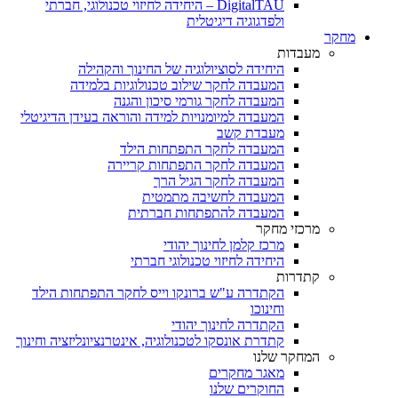
DigitalTAU – היחידה לחיזוי טכנולוגי, חברתי
ולפדגוגיה דיגיטלית
מחקר
מעבדות
היחידה לסוציולוגיה של החינוך והקהילה
המעבדה לחקר שילוב טכנולוגיות בלמידה
המעבדה לחקר גורמי סיכון והגנה
המעבדה למיומנויות למידה והוראה בעידן הדיגיטלי
מעבדת קשב
המעבדה לחקר התפתחות הילד
המעבדה לחקר התפתחות קריירה
המעבדה לחקר הגיל הרך
המעבדה לחשיבה מתמטית
המעבדה להתפתחות חברתית
מרכזי מחקר
מרכז קלמן לחינוך יהודי
היחידה לחיזוי טכנולוגי חברתי
קתדרות
הקתדרה ע"ש ברונקו וייס לחקר התפתחות הילד
וחינוכו
הקתדרה לחינוך יהודי
קתדרת אונסקו לטכנולוגיה, אינטרנציונליזציה וחינוך
המחקר שלנו
מאגר מחקרים
החוקרים שלנו