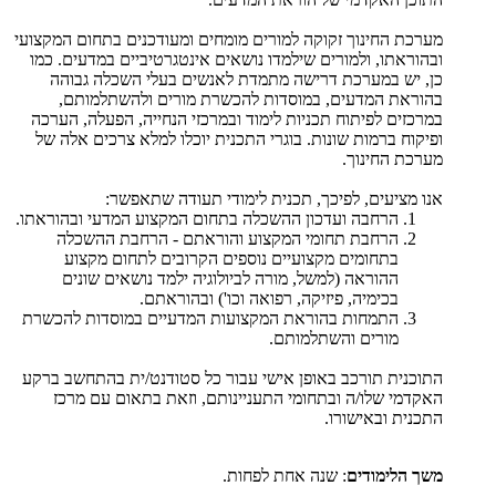
מערכת החינוך זקוקה למורים מומחים ומעודכנים בתחום המקצועי
ובהוראתו, ולמורים שילמדו נושאים אינטגרטיביים במדעים. כמו
כן, יש במערכת דרישה מתמדת לאנשים בעלי השכלה גבוהה
בהוראת המדעים, במוסדות להכשרת מורים ולהשתלמותם,
במרכזים לפיתוח תכניות לימוד ובמרכזי הנחייה, הפעלה, הערכה
ופיקוח ברמות שונות. בוגרי התכנית יוכלו למלא צרכים אלה של
מערכת החינוך.
אנו מציעים, לפיכך, תכנית לימודי תעודה שתאפשר:
הרחבה ועדכון ההשכלה בתחום המקצוע המדעי ובהוראתו.
הרחבת תחומי המקצוע והוראתם - הרחבת ההשכלה
בתחומים מקצועיים נוספים הקרובים לתחום מקצוע
ההוראה (למשל, מורה לביולוגיה ילמד נושאים שונים
בכימיה, פיזיקה, רפואה וכו') ובהוראתם.
התמחות בהוראת המקצועות המדעיים במוסדות להכשרת
מורים והשתלמותם.
התוכנית תורכב באופן אישי עבור כל סטודנט/ית בהתחשב ברקע
האקדמי שלו/ה ובתחומי התעניינותם, וזאת בתאום עם מרכז
התכנית ובאישורו.
משך הלימודים
: שנה אחת לפחות.