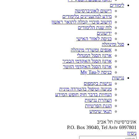
לימודים
רישום לאוניברסיטה
מידע למתעניינים בלימודים
חישוב סיכויי קבלה לתואר ראשון
לוח שנת הלימודים
ידיעונים
כניסה לאזור האישי
סגל ומינהלה
אגפים ומשרדי מינהלה
ארגון הסגל המנהלי
ארגון הסגל האקדמי הבכיר
ארגון הסגל האקדמי הזוטר
כניסה ל-My Tau
נגישות
נגישות בקמפוס
מניעה וטיפול בהטרדה מינית
הנחיות בדבר חוק חופש המידע
הצהרת נגישות
הגנת הפרטיות
תנאי שימוש
אוניברסיטת תל אביב
P.O. Box 39040, Tel Aviv 6997801
ניסיון