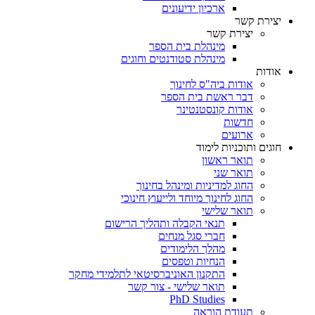
ארכיון ידיעונים
יצירת קשר
יצירת קשר
מינהלת בית הספר
מינהלת סטודנטים וחוגים
אודות
אודות ביה"ס לחינוך
דבר ראשת בית הספר
אודות קונסטנטינר
חדשות
ארועים
חוגים ותוכניות לימוד
תואר ראשון
תואר שני
החוג למדיניות ומינהל בחינוך
החוג לחינוך מיוחד ולייעוץ חינוכי
תואר שלישי
תנאי הקבלה ותהליך הרישום
חברי סגל מנחים
מהלך הלימודים
הנחיות וטפסים
התקנון האוניברסיטאי לתלמידי מחקר
תואר שלישי - צור קשר
PhD Studies
תעודת הוראה