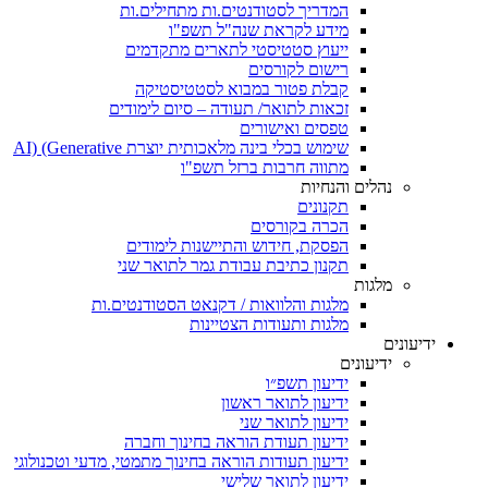
המדריך לסטודנטים.ות מתחילים.ות
מידע לקראת שנה"ל תשפ"ו
ייעוץ סטטיסטי לתארים מתקדמים
רישום לקורסים
קבלת פטור במבוא לסטטיסטיקה
זכאות לתואר/ תעודה – סיום לימודים
טפסים ואישורים
שימוש בכלי בינה מלאכותית יוצרת AI) (Generative
מתווה חרבות ברזל תשפ"ו
נהלים והנחיות
תקנונים
הכרה בקורסים
הפסקת, חידוש והתיישנות לימודים
תקנון כתיבת עבודת גמר לתואר שני
מלגות
מלגות והלוואות / דקנאט הסטודנטים.ות
מלגות ותעודות הצטיינות
ידיעונים
ידיעונים
ידיעון תשפ״ו
ידיעון לתואר ראשון
ידיעון לתואר שני
ידיעון תעודת הוראה בחינוך וחברה
ידיעון תעודות הוראה בחינוך מתמטי, מדעי וטכנולוגי
ידיעון לתואר שלישי