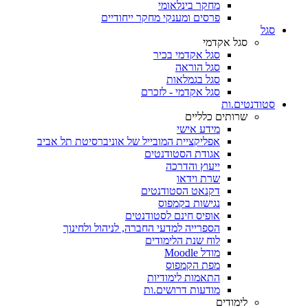
מחקר בינלאומי
פרסים ומענקי מחקר ייחודיים
סגל
סגל אקדמי
סגל אקדמי בכיר
סגל הוראה
סגל בגמלאות
סגל אקדמי - לזכרם
סטודנטים.ות
שרותים כלליים
מידע אישי
אפליקציית המובייל של אוניברסיטת תל אביב
אגודת הסטודנטים
ייעוץ והדרכה
שרת וידאו
דקנאט הסטודנטים
נגישות בקמפוס
אופיס חינם לסטודנטים
הספרייה למדעי החברה, לניהול ולחינוך
לוח שנת הלימודים
מודל Moodle
מפת הקמפוס
התאמות לימודיות
מודעות דרושים.ות
לימודים