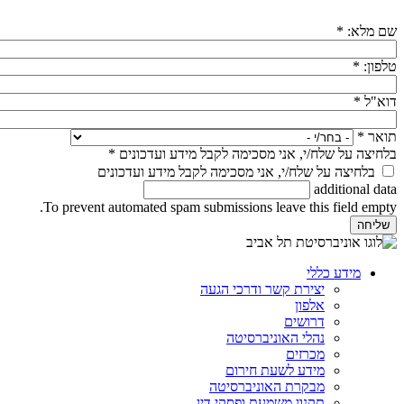
שם מלא:
*
טלפון:
*
דוא"ל
*
תואר
*
בלחיצה על שלח/י, אני מסכימה לקבל מידע ועדכונים
*
בלחיצה על שלח/י, אני מסכימה לקבל מידע ועדכונים
additional data
To prevent automated spam submissions leave this field empty.
מידע כללי
יצירת קשר ודרכי הגעה
אלפון
דרושים
נהלי האוניברסיטה
מכרזים
מידע לשעת חירום
מבקרת האוניברסיטה
תקנון משמעת ופסקי דין