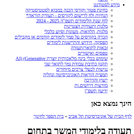
מידע לסטודנט
בחינת פטור וקורסי הכנה במבוא לסטטיסטיקה
הנחיות ולוז לרישום לקורסים - תעודת הוראה*
לוח שנת הלימודים תשפ"ה 2025 - 2024
מלגות ותעודות הצטיינות
מלגות, הלוואות, מעונות וסיוע כלכלי
הכרה בקורסים על סמך לימודים קודמים או מקבילים
הפסקה, חידוש והתיישנות לימודים
זכאות לתואר/תעודה
טפסים ואישורים
שימוש בכלי בינה מלאכותית יוצרת AI) (Generative
תקנון כתיבת עבודת גמר לתואר שני
נגישות לבעלי צרכים מיוחדים
תמצית הוראות האוניברסיטה ונהליה
ייעוץ והדרכה
מודעות דרושים.ות
ידיעון תשפ"ו
הינך נמצא כאן
לדף הבית של אוניברסיטת תל אביב
»
בית הספר לחינוך
תעודה בלימודי המשך בתחום