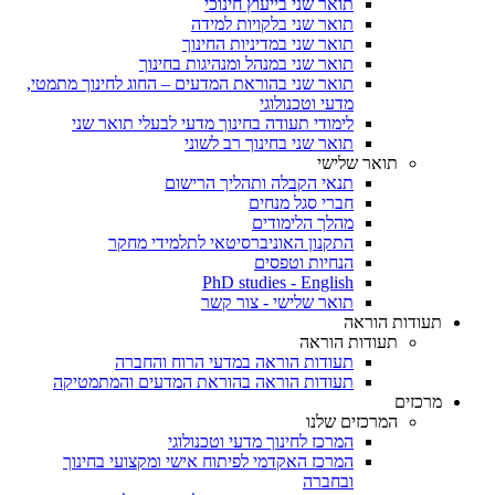
תואר שני בייעוץ חינוכי
תואר שני בלקויות למידה
תואר שני במדיניות החינוך
תואר שני במנהל ומנהיגות בחינוך
תואר שני בהוראת המדעים – החוג לחינוך מתמטי,
מדעי וטכנולוגי
לימודי תעודה בחינוך מדעי לבעלי תואר שני
תואר שני בחינוך רב לשוני
תואר שלישי
תנאי הקבלה ותהליך הרישום
חברי סגל מנחים
מהלך הלימודים
התקנון האוניברסיטאי לתלמידי מחקר
הנחיות וטפסים
PhD studies - English
תואר שלישי - צור קשר
תעודות הוראה
תעודות הוראה
תעודות הוראה במדעי הרוח והחברה
תעודות הוראה בהוראת המדעים והמתמטיקה
מרכזים
המרכזים שלנו
המרכז לחינוך מדעי וטכנולוגי
המרכז האקדמי לפיתוח אישי ומקצועי בחינוך
ובחברה