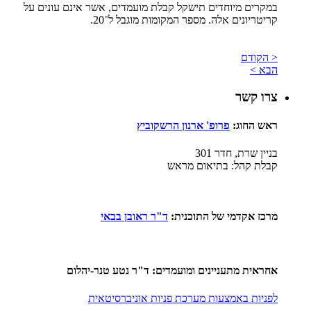
במקרים מיוחדים תישקל קבלת מועמדים, אשר אינם עונים על
קריטריונים אלה. מספר המקומות מוגבל ל־20.
< הקודם
הבא >
צרו קשר
ראש החוג:
פ
רופ' ארנון הרשקוביץ
בניין שרת, חדר 301
קבלת קהל: בתיאום מראש
מרכז אקדמי של התוכנית
:
ד"ר ראובן בבאי
אחראית מתעניינים ומועמדים: ד"ר נטע טנר-יהלום
לפניות באמצעות מערכת פניות אוניברסיטאית