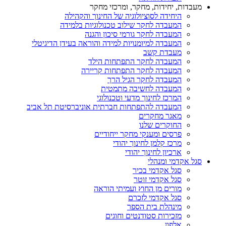
מעבדות, יחידות, מחקר, ומרכזי מחקר
היחידה לסוציולוגיה של החינוך והקהילה
המעבדה לחקר שילוב טכנולוגיות בלמידה
המעבדה לחקר גורמי סיכון והגנה
המעבדה למיומנויות למידה והוראה בעידן הדיגיטלי
מעבדת קשב
המעבדה לחקר התפתחות הילד
המעבדה לחקר התפתחות קריירה
המעבדה לחקר הגיל הרך
המעבדה לחשיבה מתמטית
המרכז לחינוך מדעי וטכנולוגי
המעבדה להתפתחות חברתית אוניברסיטת תל אביב
מאגר מחקרים
החוקרים שלנו
פרסים ומענקי מחקר ייחודיים
מרכז קלמן לחינוך יהודי
ארכיון לחינוך יהודי
סגל אקדמי ומנהלי
סגל אקדמי בכיר
סגל אקדמי זוטר
מורים מן החוץ ועמיתי הוראה
סגל אקדמי לזכרם
מינהלת בית הספר
מזכירות סטודנטים וחוגים
אלפון