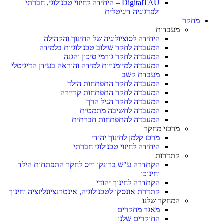
DigitalTAU – היחידה לחיזוי טכנולוגי, חברתי
ולפדגוגיה דיגיטלית
מחקר
מעבדות
היחידה לסוציולוגיה של החינוך והקהילה
המעבדה לחקר שילוב טכנולוגיות בלמידה
המעבדה לחקר גורמי סיכון והגנה
המעבדה למיומנויות למידה והוראה בעידן הדיגיטלי
מעבדת קשב
המעבדה לחקר התפתחות הילד
המעבדה לחקר התפתחות קריירה
המעבדה לחקר הגיל הרך
המעבדה לחשיבה מתמטית
המעבדה להתפתחות חברתית
מרכזי מחקר
מרכז קלמן לחינוך יהודי
היחידה לחיזוי טכנולוגי חברתי
קתדרות
הקתדרה ע"ש ברונקו וייס לחקר התפתחות הילד
וחינוכו
הקתדרה לחינוך יהודי
קתדרת אונסקו לטכנולוגיה, אינטרנציונליזציה וחינוך
המחקר שלנו
מאגר מחקרים
החוקרים שלנו