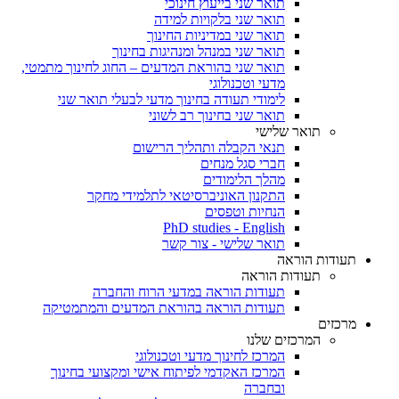
תואר שני בייעוץ חינוכי
תואר שני בלקויות למידה
תואר שני במדיניות החינוך
תואר שני במנהל ומנהיגות בחינוך
תואר שני בהוראת המדעים – החוג לחינוך מתמטי,
מדעי וטכנולוגי
לימודי תעודה בחינוך מדעי לבעלי תואר שני
תואר שני בחינוך רב לשוני
תואר שלישי
תנאי הקבלה ותהליך הרישום
חברי סגל מנחים
מהלך הלימודים
התקנון האוניברסיטאי לתלמידי מחקר
הנחיות וטפסים
PhD studies - English
תואר שלישי - צור קשר
תעודות הוראה
תעודות הוראה
תעודות הוראה במדעי הרוח והחברה
תעודות הוראה בהוראת המדעים והמתמטיקה
מרכזים
המרכזים שלנו
המרכז לחינוך מדעי וטכנולוגי
המרכז האקדמי לפיתוח אישי ומקצועי בחינוך
ובחברה