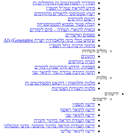
המדריך לסטודנטים.ות מתחילים.ות
מידע לקראת שנה"ל תשפ"ו
ייעוץ סטטיסטי לתארים מתקדמים
רישום לקורסים
קבלת פטור במבוא לסטטיסטיקה
זכאות לתואר/ תעודה – סיום לימודים
טפסים ואישורים
שימוש בכלי בינה מלאכותית יוצרת AI) (Generative
מתווה חרבות ברזל תשפ"ו
נהלים והנחיות
תקנונים
הכרה בקורסים
הפסקת, חידוש והתיישנות לימודים
תקנון כתיבת עבודת גמר לתואר שני
מלגות
מלגות והלוואות / דקנאט הסטודנטים.ות
מלגות ותעודות הצטיינות
ידיעונים
ידיעונים
ידיעון תשפ״ו
ידיעון לתואר ראשון
ידיעון לתואר שני
ידיעון תעודת הוראה בחינוך וחברה
ידיעון תעודות הוראה בחינוך מתמטי, מדעי וטכנולוגי
ידיעון לתואר שלישי