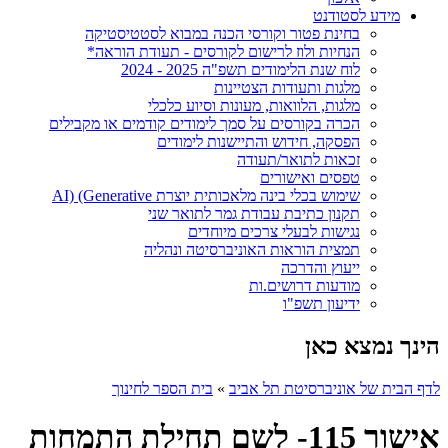
מידע לסטודנט
בחינת פטור וקורסי הכנה במבוא לסטטיסטיקה
הנחיות ולוז לרישום לקורסים - תעודת הוראה*
לוח שנת הלימודים תשפ"ה 2025 - 2024
מלגות ותעודות הצטיינות
מלגות, הלוואות, מעונות וסיוע כלכלי
הכרה בקורסים על סמך לימודים קודמים או מקבילים
הפסקה, חידוש והתיישנות לימודים
זכאות לתואר/תעודה
טפסים ואישורים
שימוש בכלי בינה מלאכותית יוצרת AI) (Generative
תקנון כתיבת עבודת גמר לתואר שני
נגישות לבעלי צרכים מיוחדים
תמצית הוראות האוניברסיטה ונהליה
ייעוץ והדרכה
מודעות דרושים.ות
ידיעון תשפ"ו
הינך נמצא כאן
לדף הבית של אוניברסיטת תל אביב
»
בית הספר לחינוך
אישור 115- לשם תחילת התמחות