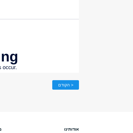
< הקודם
אודותינו
מ