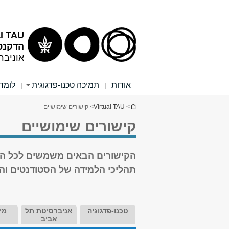
תוכן
תפריט
עליון
ראשי
Virtual TAU - היחיד
הדקנט
אוניבר
אודות
תמיכה טכנו-פדגוגית
לומד
|
|
הינך נמצא כאן
>
Virtual TAU
> קישורים שימושיים
קישורים שימושיים
הקישורים הבאים משמשים ל
כל ה
תהליכי הלמידה של הסטודנטים וה
טכנו-פדגוגיה
אניברסיטת תל
מי
אביב