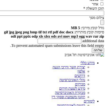
אחר
תוכן השאלה
*
צילום מסך
גודל קובץ מירבי:
5 MB
סיומות קובץ מותרות:
gif jpg jpeg png bmp tif txt rtf pdf doc docx
odt ppt pptx odp xls xlsx ods avi mov mp3 ogg wav rar zip
additional data
To prevent automated spam submissions leave this field empty.
מידע כללי
יצירת קשר ודרכי הגעה
אלפון
דרושים
נהלי האוניברסיטה
מכרזים
מידע לשעת חירום
מבקרת האוניברסיטה
תקנון משמעת ופסקי דין
לימודים
רישום לאוניברסיטה