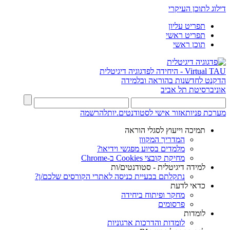
דילוג לתוכן העיקרי
תפריט עליון
תפריט ראשי
תוכן ראשי
Virtual TAU - היחידה לפדגוגיה דיגיטלית
הדקנט לחדשנות בהוראה ובלמידה
אוניברסיטת תל אביב
מערכת פניות
אזור אישי לסטודנטים.יות
להרשמה
תמיכה וייעוץ לסגלי הוראה
המדריך המקוון
מלמדים בסיוע מפגשי וידיאו?
מחיקת קובצי Cookies ב-Chrome
למידה דיגיטלית - סטודנטים/ות
נתקלתם בבעיית כניסה לאתרי הקורסים שלכם/ן?
כדאי לדעת
מחקר ופיתוח ביחידה
פרסומים
לומדות
לומדות והדרכות ארגוניות