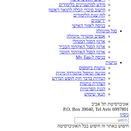
מידע למתעניינים בלימודים
חישוב סיכויי קבלה לתואר ראשון
לוח שנת הלימודים
ידיעונים
כניסה לאזור האישי
סגל ומינהלה
אגפים ומשרדי מינהלה
ארגון הסגל המנהלי
ארגון הסגל האקדמי הבכיר
ארגון הסגל האקדמי הזוטר
כניסה ל-My Tau
נגישות
נגישות בקמפוס
מניעה וטיפול בהטרדה מינית
הנחיות בדבר חוק חופש המידע
הצהרת נגישות
הגנת הפרטיות
תנאי שימוש
אוניברסיטת תל אביב
P.O. Box 39040, Tel Aviv 6997801
ניסיון
חיפוש באתר זה
חיפוש בכל האוניברסיטה