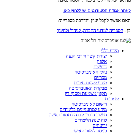
מה אני יכול/ה לקבל באגודת הסטודנטים?
לאתר אגודת הסטודנטים יש ללחוץ כאן.
האם אפשר לקבל יעוץ והדרכה בספרייה?
כן -
הספריה למדעי החברה, לניהול ולחינוך
מידע כללי
יצירת קשר ודרכי הגעה
אלפון
דרושים
נהלי האוניברסיטה
מכרזים
מידע לשעת חירום
מבקרת האוניברסיטה
תקנון משמעת ופסקי דין
לימודים
רישום לאוניברסיטה
מידע למתעניינים בלימודים
חישוב סיכויי קבלה לתואר ראשון
לוח שנת הלימודים
ידיעונים
כניסה לאזור האישי