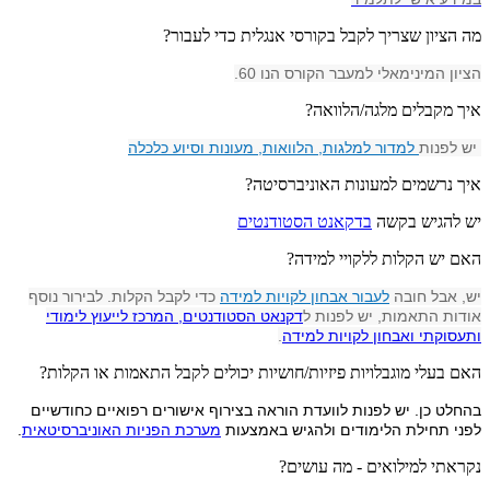
מה הציון שצריך לקבל בקורסי אנגלית כדי לעבור?
הציון המינימאלי למעבר הקורס הנו 60.
איך מקבלים מלגה/הלוואה?
יש לפנות
למדור למלגות, הלוואות, מעונות וסיוע כלכלה
איך נרשמים למעונות האוניברסיטה?
יש להגיש בקשה
בדקאנט הסטודנטים
האם יש הקלות ללקויי למידה?
יש, אבל חובה
לעבור אבחון לקויות למידה
כדי לקבל הקלות. לבירור נוסף
אודות התאמות, יש לפנות ל
דקנאט הסטודנטים, המרכז לייעוץ לימודי
ותעסוקתי ואבחון לקויות למידה
.
האם בעלי מוגבלויות פיזיות/חושיות יכולים לקבל התאמות או הקלות?
בהחלט כן. יש לפנות לוועדת הוראה בצירוף אישורים רפואיים כחודשיים
לפני תחילת הלימודים ולהגיש באמצעות
מערכת הפניות האוניברסיטאית
.
נקראתי למילואים - מה עושים?