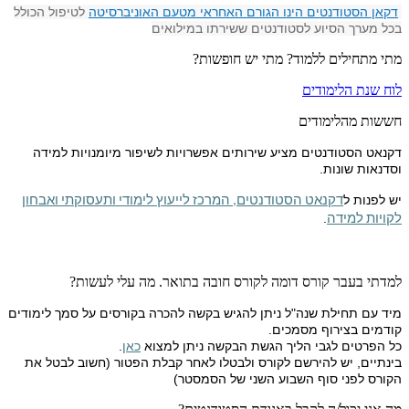
דקאן הסטודנטים הינו הגורם האחראי מטעם האוניברסיטה
לטיפול הכולל
בכל מערך הסיוע לסטודנטים ששירתו במילואים
מתי מתחילים ללמוד? מתי יש חופשות?
לוח שנת הלימודים
חששות מהלימודים
דקנאט הסטודנטים מציע שירותים אפשרויות לשיפור מיומנויות למידה
וסדנאות שונות.
יש לפנות ל
דקנאט הסטודנטים, המרכז לייעוץ לימודי ותעסוקתי ואבחון
.
לקויות למידה
למדתי בעבר קורס דומה לקורס חובה בתואר. מה עלי לעשות?
מיד עם תחילת שנה"ל ניתן להגיש בקשה להכרה בקורסים על סמך לימודים
קודמים בצירוף מסמכים.
כל הפרטים לגבי הליך הגשת הבקשה ניתן למצוא
כאן
.
בינתיים, יש להירשם לקורס ולבטלו לאחר קבלת הפטור (חשוב לבטל את
הקורס לפני סוף השבוע השני של הסמסטר)