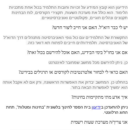
הידיעון הוא קובץ המידע על זכויות וחובות התלמיד בכול אחת מתכניות
הלימוד. הוא כולל את מערכת השעות, תקצירי הקורסים, לוח הבחינות
תקנונים ונהלים חוגיים, פקולטטיים ואוניברסיטאיים.
יש לי כבר דוא"ל. האם אני חייב ליצור חדש?
התקשורת של התלמידים עם כול גופי האוניברסיטה מתנהלים דרך הדוא"ל
של האוניברסיטה. תלמידות/ים חייבים לפתוח תא דואר כזה.
אם אני בחו"ל בימי הבידינג, האם אוכל להירשם בכול זאת?
כן. ניתן להירשם מכל מחשב שמחובר לאינטרנט
האם כדאי לי לבחור אלטרנטיבות לקורסים או תרגילים בבידינג?
בהחלט כן. המחשב יבדוק את האפשרות הראשונה, ורק אם לא אקבל אותה
הוא ימשיך לאפשרות הבאה בתור.
איך אדע מתי מתקיימות בחינות?
ניתן להתעדכן ב
ידיעון
בית הספר לחינוך בלשונית "בחינות ומטלות", תחת
החוג הרלוונטי.
אני צריך/ה מערכת שעות רשמית