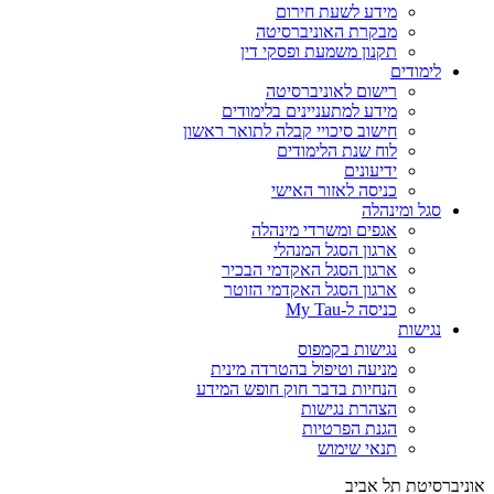
מידע לשעת חירום
מבקרת האוניברסיטה
תקנון משמעת ופסקי דין
לימודים
רישום לאוניברסיטה
מידע למתעניינים בלימודים
חישוב סיכויי קבלה לתואר ראשון
לוח שנת הלימודים
ידיעונים
כניסה לאזור האישי
סגל ומינהלה
אגפים ומשרדי מינהלה
ארגון הסגל המנהלי
ארגון הסגל האקדמי הבכיר
ארגון הסגל האקדמי הזוטר
כניסה ל-My Tau
נגישות
נגישות בקמפוס
מניעה וטיפול בהטרדה מינית
הנחיות בדבר חוק חופש המידע
הצהרת נגישות
הגנת הפרטיות
תנאי שימוש
אוניברסיטת תל אביב