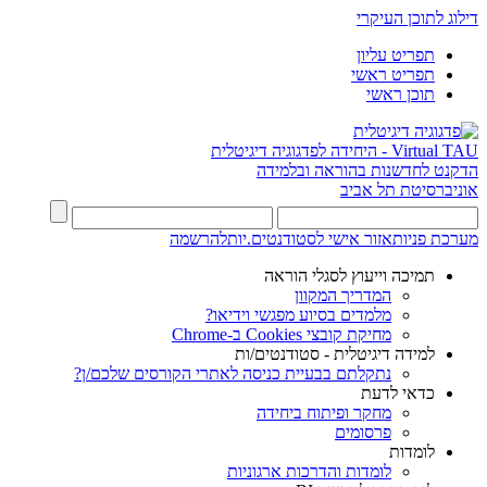
דילוג לתוכן העיקרי
תפריט עליון
תפריט ראשי
תוכן ראשי
Virtual TAU - היחידה לפדגוגיה דיגיטלית
הדקנט לחדשנות בהוראה ובלמידה
אוניברסיטת תל אביב
מערכת פניות
אזור אישי לסטודנטים.יות
להרשמה
תמיכה וייעוץ לסגלי הוראה
המדריך המקוון
מלמדים בסיוע מפגשי וידיאו?
מחיקת קובצי Cookies ב-Chrome
למידה דיגיטלית - סטודנטים/ות
נתקלתם בבעיית כניסה לאתרי הקורסים שלכם/ן?
כדאי לדעת
מחקר ופיתוח ביחידה
פרסומים
לומדות
לומדות והדרכות ארגוניות