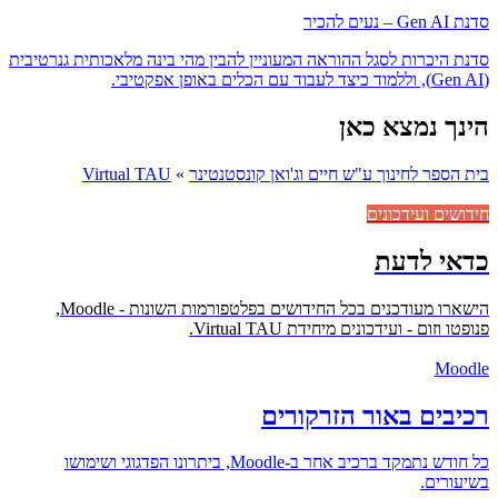
סדנת Gen AI – נעים להכיר
סדנת היכרות לסגל ההוראה המעוניין להבין מהי בינה מלאכותית גנרטיבית
(Gen AI), וללמוד כיצד לעבוד עם הכלים באופן אפקטיבי.
הינך נמצא כאן
בית הספר לחינוך ע"ש חיים וג'ואן קונסטנטינר
»
Virtual TAU
חידושים ועידכונים
כדאי לדעת
הישארו מעודכנים בכל החידושים בפלטפורמות השונות - Moodle,
פנופטו וזום - ועידכונים מיחידת Virtual TAU.
Moodle
רכיבים באור הזרקורים
כל חודש נתמקד ברכיב אחר ב-Moodle, ביתרונו הפדגוגי ושימושו
בשיעורים.