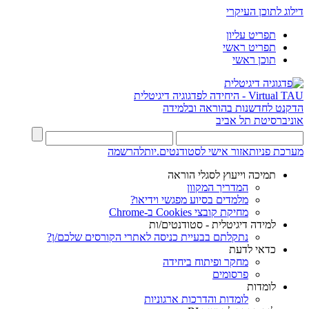
דילוג לתוכן העיקרי
תפריט עליון
תפריט ראשי
תוכן ראשי
Virtual TAU - היחידה לפדגוגיה דיגיטלית
הדקנט לחדשנות בהוראה ובלמידה
אוניברסיטת תל אביב
מערכת פניות
אזור אישי לסטודנטים.יות
להרשמה
תמיכה וייעוץ לסגלי הוראה
המדריך המקוון
מלמדים בסיוע מפגשי וידיאו?
מחיקת קובצי Cookies ב-Chrome
למידה דיגיטלית - סטודנטים/ות
נתקלתם בבעיית כניסה לאתרי הקורסים שלכם/ן?
כדאי לדעת
מחקר ופיתוח ביחידה
פרסומים
לומדות
לומדות והדרכות ארגוניות