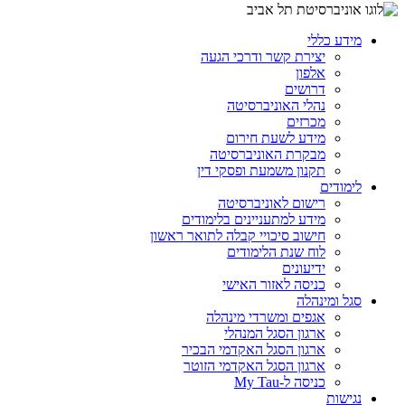
מידע כללי
יצירת קשר ודרכי הגעה
אלפון
דרושים
נהלי האוניברסיטה
מכרזים
מידע לשעת חירום
מבקרת האוניברסיטה
תקנון משמעת ופסקי דין
לימודים
רישום לאוניברסיטה
מידע למתעניינים בלימודים
חישוב סיכויי קבלה לתואר ראשון
לוח שנת הלימודים
ידיעונים
כניסה לאזור האישי
סגל ומינהלה
אגפים ומשרדי מינהלה
ארגון הסגל המנהלי
ארגון הסגל האקדמי הבכיר
ארגון הסגל האקדמי הזוטר
כניסה ל-My Tau
נגישות