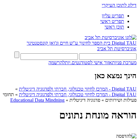
דילוג לתוכן העיקרי
תפריט עליון
תפריט ראשי
תוכן ראשי
Digital TAU
בית הספר לחינוך ע"ש חיים וג'ואן קונסטנטינר
אוניברסיטת תל אביב
מערכת פניות
אזור אישי לסטודנטים.יות
להרשמה
הינך נמצא כאן
Digital TAU - המרכז לחיזוי טכנולוגי, חברתי ולפדגוגיה דיגיטלית
»
Digital TAU - המרכז לחיזוי טכנולוגי, חברתי ולפדגוגיה דיגיטלית
»
תחומי
פעילות ושירותים
»
פדגוגיה דיגיטלית
»
Educational Data Mindning
הוראה מונחת נתונים