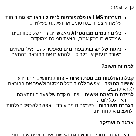
כך לדוגמה:
מערכות LMS
או פלטפורמות לניהול וידאו
מציגות דוחות
על אחוזי צפייה בסרטונים או השלמת פעילויות.
כלים חכמים מבוססי AI
מאפשרים זיהוי של סטודנטים
שמתקשים בזמן אמת, והצעת תמיכה ממוקדת.
ניתוח של תגובות בפורומים
מאפשר להבין אילו נושאים
מעוררים עניין או בלבול – ולהתאים את ההוראה בהתאם.
למה זה חשוב?
קבלת החלטות מבוססת ראיות
– פחות ניחושים, יותר ידע.
שיפור מתמיד
– אפשר ללמוד מכל סמסטר ולשפר את ההוראה
לקראת הבא.
למידה מותאמת אישית
– זיהוי מוקדם של פערים והתאמת
ההוראה לכל לומד.
הגברת מעורבות
– כשמזהים מה עובד – אפשר לשכפל הצלחות
ולהעצים את החוויה.
אתגרים ואתיקה
הוראה מונחת נתונים דורשת גם רגישות: איסוף ושימוש בנתוני