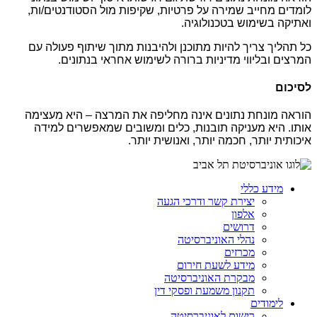
לומדים מחייב שמירה על פרטיות, שקיפות מול הסטודנטים/ות,
ואתיקה בשימוש בטכנולוגיה.
כל תהליך צריך להיות מתוכנן ולהיבנות מתוך שיתוף פעולה עם
המרצים ובליווי מדיניות ברורה לשימוש אחראי בנתונים.
לסיכום
הוראה מונחת נתונים אינה מחליפה את המרצה – היא מעצימה
אותו. היא מעניקה תובנות, כלים ומשובים שמאפשרים למידה
איכותית יותר, חכמה יותר, ואנושית יותר.
מידע כללי
יצירת קשר ודרכי הגעה
אלפון
דרושים
נהלי האוניברסיטה
מכרזים
מידע לשעת חירום
מבקרת האוניברסיטה
תקנון משמעת ופסקי דין
לימודים
רישום לאוניברסיטה