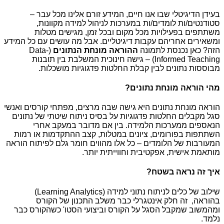
בעידן הדיגיטלי שבו אנו חיים, המידע זורם אלינו מכל עבר –
סטודנטים/ות לומדים/ות במערכות לניהול למידה מקוונות,
משתתפים בפעילויות מכל מקום ובכל זמן, מגישים מטלות
ומשאירים אחריהם עקבות דיגיטליים. אבל מה עושים עם כל המידע
הזה? כאן נכנסת לתמונה
ההוראה מונחת הנתונים
(Data-
Informed Teaching) – גישה חינוכית המשלבת בין תובנות
מבוססות נתונים לבין קבלת החלטות פדגוגיות מושכלות.
מהי הוראה מונחת נתונים?
הוראה מונחת נתונים היא גישה שבה מרצים, מפתחי קורסים ואנשי
סגל מקבלים החלטות פדגוגיות על בסיס ניתוח שיטתי של נתונים
הנאספים ממערכות הלמידה. בין אם מדובר במעקב אחרי
השתתפות בפורומים, ציונים במטלות, קצב ההתקדמות או רמות
המעורבות של הלומדים – כל אלו מהווים חומר גלם לפיתוח הוראה
מותאמת אישית, אפקטיבית וחווייתית יותר.
איך זה נראה בשטח?
שילוב של כלים לניתוח נתוני למידה (Learning Analytics)
בהוראה, זה חלק אינטגרלי כבר משלב התכנון של הקורס
ומהמשוב שמקבל הסגל על הקורס וביצועי הסטו' כשהקורס כבר
נלמד.