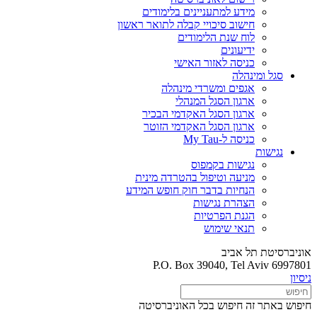
מידע למתעניינים בלימודים
חישוב סיכויי קבלה לתואר ראשון
לוח שנת הלימודים
ידיעונים
כניסה לאזור האישי
סגל ומינהלה
אגפים ומשרדי מינהלה
ארגון הסגל המנהלי
ארגון הסגל האקדמי הבכיר
ארגון הסגל האקדמי הזוטר
כניסה ל-My Tau
נגישות
נגישות בקמפוס
מניעה וטיפול בהטרדה מינית
הנחיות בדבר חוק חופש המידע
הצהרת נגישות
הגנת הפרטיות
תנאי שימוש
אוניברסיטת תל אביב
P.O. Box 39040, Tel Aviv 6997801
ניסיון
חיפוש באתר זה
חיפוש בכל האוניברסיטה